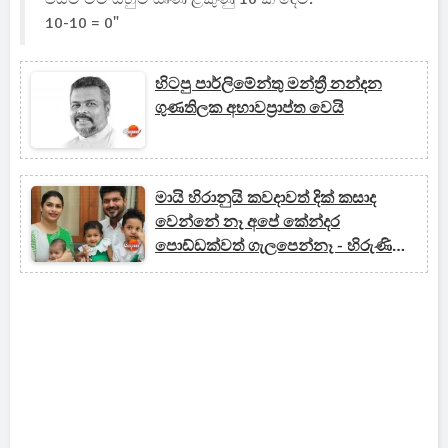
10-10 = 0"
හිටපු පාර්ලිමේන්තු මන්ත්‍රී නන්දන
ගුණතිලක අභාවප්‍රාප්ත වෙයි
මායි හිරානුයි කවදාවත් දික් කසාද
වෙන්නේ නෑ අපේ කේන්දර
පොඩ්ඩක්වත් ගැලපෙන්නෑ - හිරුණිකා
දැන් කියන කතාව