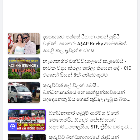
දශකයකට පස්සේ රිහානාගෙන් සුපිරි
වැඩක්- සහකරු A$AP Rocky අහම්බෙන්
හෙළි කළ දැවැන්ත රහස
නැගෙනහිර විශ්වවිද්‍යාලයේ කැළඹෙයි -
නවක වදය කියලා කරලා තියෙන දේ - CID
එකෙන් සිසුන් 6ක් අත්අඩංගුවට
කුරුවිටත් ලේ විලක් වෙයි..
බන්ධනාගාරයේ නොසන්සුන්තාවයෙන්
දෙදෙනෙකු ‍මිය ගොස් තුවාල ලැබූ සංඛ්‍යාව
12 දක්වා ඉහළට [UPDATE]
බන්ධනාගාර ගැටුම් ආරම්භ වුනේ
මෙහෙමයි...ඕනෑම තත්ත්වයකට
සුදානම්...පොලිසිය, STF, ත්‍රිවිධ හමුදාව
කැඳවයි.
කුරුවිට බන්ධනාගාරයේ රැඳවියන්