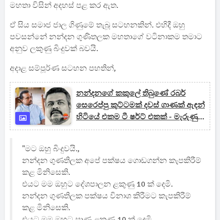
මහතා විසින් අදහස් පළ කර ඇත.
ඒ සිය සමාජ ජාල ගිණුමේ තැබූ සටහනකින්. එහිදී ඔහු
පවසන්නේ නන්දන ගුණිතලක මහතාගේ වටිනාකම තමාට
අනුව ලකුණු බිංදුවක් බවයි.
අදාළ සම්පූර්ණ සටහන පහතින්,
නන්දනගේ කකුලේ තිබුණේ රබර්
සෙරෙප්පු කුට්ටමක් දවස් ගාණක් ඇඳන්
හිටියේ එකම ටී ෂර්ට් එකක් - මැරුණු
නන්දන ගැන විමල් සංවේදී වෙයි
"මට ඔහු බිංදුවයි.,
නන්දන ගුණතිලක අපේ පක්ෂය ගොඩගන්න කැපකිරීම්
කළ මිනිසෙකි.
එයට මම ඔහුට දේශපාලන ළකුණු 10 ක් දෙමි.
නන්දන ගුණතිලක පක්ෂය විනාශ කිරීමට කැපකිරීම්
කළ මිනිසෙකි.
එයට මම ඔහුට ඍණ ළකුණු 10 ක් දෙමි.