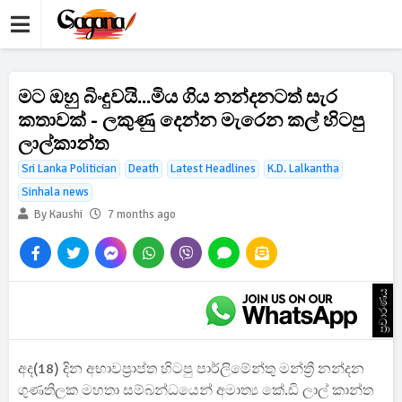
මට ඔහු බිංදුවයි...මිය ගිය නන්දනටත් සැර
කතාවක් - ලකුණු දෙන්න මැරෙන කල් හිටපු
ලාල්කාන්ත
Sri Lanka Politician
Death
Latest Headlines
K.D. Lalkantha
Sinhala news
By Kaushi
7 months ago
ප්‍රචාරණය
අද(18) දින අභාවප්‍රාප්ත හිටපු පාර්ලිමේන්තු මන්ත්‍රී නන්දන
ගුණතිලක මහතා සම්බන්ධයෙන් අමාත්‍ය කේ.ඩි ලාල් කාන්ත