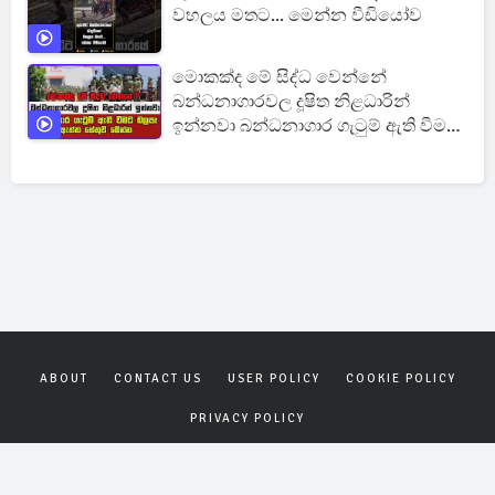
වහලය මතට... මෙන්න වීඩියෝව
මොකක්ද මේ සිද්ධ වෙන්නේ
බන්ධනාගාරවල දූෂිත නිළධාරින්
ඉන්නවා බන්ධනාගාර ගැටුම් ඇති වීමට
බලපෑ ඇත්ත හේතුව
ABOUT
CONTACT US
USER POLICY
COOKIE POLICY
PRIVACY POLICY
Copyrights © 2026
Gagana News
. All rights reserved.