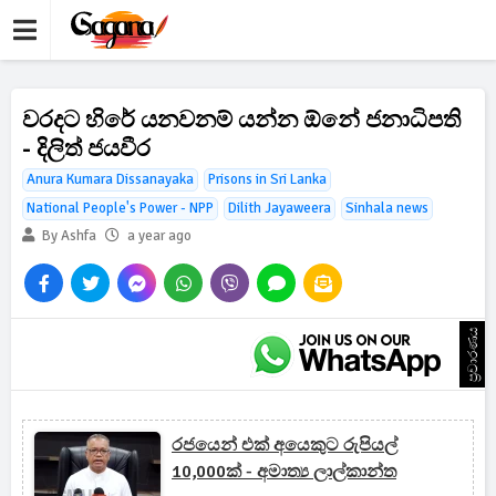
වරදට හිරේ යනවනම් යන්න ඕනේ ජනාධිපති
- දිලිත් ජයවීර
Anura Kumara Dissanayaka
Prisons in Sri Lanka
National People's Power - NPP
Dilith Jayaweera
Sinhala news
By Ashfa
a year ago
ප්‍රචාරණය
රජයෙන් එක් අයෙකුට රුපියල්
10,000ක් - අමාත්‍ය ලාල්කාන්ත