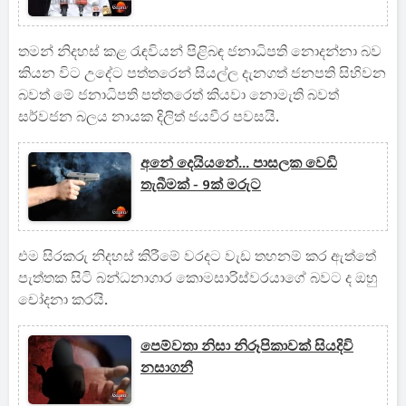
තමන් නිදහස් කළ රැඳවියන් පිළිබඳ ජනාධිපති නොදන්නා බව
කියන විට උදේට පත්තරෙන් සියල්ල දැනගත් ජනපති සිහිවන
බවත් මේ ජනාධිපති පත්තරෙත් කියවා නොමැති බවත්
සර්වජන බලය නායක දිලිත් ජයවීර පවසයි.
අනේ දෙයියනේ... පාසලක වෙඩි
තැබීමක් - 9ක් මරුට
එම සිරකරු නිදහස් කිරීමේ වරදට වැඩ තහනම් කර ඇත්තේ
පැත්තක සිටි බන්ධනාගාර කොමසාරිස්වරයාගේ බවට ද ඔහු
චෝදනා කරයි.
පෙම්වතා නිසා නිරූපිකාවක් සියදිවි
නසාගනී