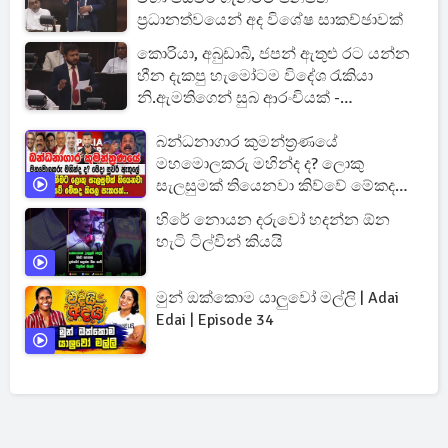
ප්‍රධානත්වයෙන් අද විශේෂ සාකච්ඡාවක්
කොරියා, අබුඩාබි, ජපන් ඇතුළු රට යන්න
හීන දැකපු හැමෝටම විදේශ රැකියා
නි.ඇමතිගෙන් සුබ ආරංචියක් -
හෙදියන්ටත් විශේෂ අවස්ථා
බන්ධනාගාර කුමන්ත්‍රණයේ
මහමොලකරු මහින්ද ද? ලොකු
සැලසුමක් තියෙනවා කිව්වේ මේකද
කියල සැකයක්...
හිරේ නොයන දරුවෝ හදන්න ඕන
හැටි ටිල්වින් කියයි
මුන් ඔක්කොම යාලුවෝ මල්ලි | Adai
Edai | Episode 34