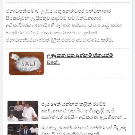
ජනාධිපති සමාව ලැබිය යුතු අනුරාධපුර බන්ධනාගාර
සිරකරුවන් ලැයිස්තුව ඍජුවම එම බන්ධනාගාර
අධිකාරීවරයා ජනාධිපති ලේකම් කාර්යාලයට යොමු කරන
බවත් එම වරදට ගෙදර යනවා නම් යා යුත්තේ
ජනාධිපතිවරයා බවත් දිලිත් ජයවීර අවධාරණය කරයි.
ලුණු කන එක දැන්නම් හීනයක්ම
වගේ..
පැය 24ක් යන්නත් කළින් රටේම
බන්ධනාගාර එක පිට ඇවිලෙද්දි මැති
සබේත් රත් වෙයි - අධිකරණ ඇමතිගෙන්
පැහැදිලි කිරීමක් ඉල්ලයි
රට කැළඹූ බන්ධනාගාර තත්ත්වයන් පිළිබඳ
වහා පියවර ගැනීමට ජනපති