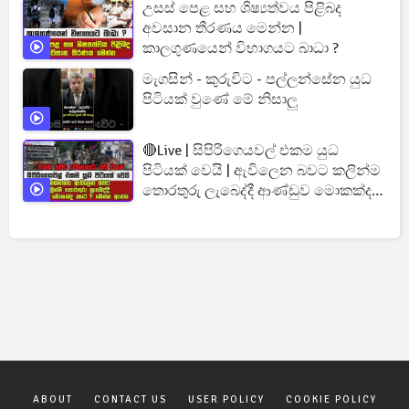
උසස් පෙළ සහ ශිෂ්‍යත්වය පිළිබද
අවසාන තීරණය මෙන්න |
කාලගුණයෙන් විභාගයට බාධා ?
මැගසින් - කුරුවිට - පල්ලන්සේන යුධ
පිටියක් වුණේ මේ නිසාලු
🔴Live | සිපිරිගෙයවල් එකම යුධ
පිටියක් වෙයි | ඇවිලෙන බවට කලින්ම
තොරතුරු ලැබෙද්දී ආණ්ඩුව මොකක්ද
කරේ ?
ABOUT
CONTACT US
USER POLICY
COOKIE POLICY