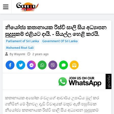
නියෝජ්‍ය කතානායක රිස්වි සාලි සිය අධ්‍යාපන
සුදුසුකම් එළියට දායි. - සියල්ල හෙළි කරයි.
Parliament of Sri Lanka
Government Of Sri Lanka
Mohomed Risvi Sali
By Wayomi
2 years ago
ප්‍රචාරණය
කතානායක අසෝක රංවලගේ ආචාර්ය උපාධිය මුල් කර
ගනිමින් මේ දිනවල දැඩි විවාදයක් මතුව ඇති පසුබිමක
නියෝජ්‍ය කතානායක රිස්වි සාලි සිය අධ්‍යාපන සුදුසුකම්