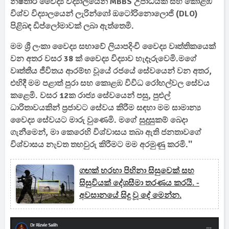
නිෂ්තාර් වෛද්‍ය විද්‍යාලයෙන් MBBS උපාධියක් සහ කොළඹ
විශ්ව විද්‍යාලයෙන් ලැරින්ගෝ ඔටෝරිනොලොජි (DLO)
පිළිබඳ ඩිප්ලෝමාවක් ලබා ඇත්තෙමි.
මම ශ්‍රී ලංකා වෛද්‍ය සභාවේ ලියාපදිංචි වෛද්‍ය වෘත්තිකයෙක්
වන අතර වසර 38 ක් වෛද්‍ය විද්‍යාව හැදෑරුවෙමි.මගේ
වෘත්තීය ජීවිතය ආරම්භ වූයේ රජයේ සේවයෙන් වන අතර,
එහිදී මම පළාත් පුරා සහ කොළඹ විවිධ රෝහල්වල සේවය
කළෙමි. වසර 12ක රාජ්‍ය සේවයෙන් පසු, පුළුල්
ධාරිතාවයකින් ප්‍රජාවට සේවය කිරීම සඳහා මම සාමාන්‍ය
වෛද්‍ය සේවයට මාරු වුණෙමි. මගේ සුදුසුකම් බෙදා
ගැනීමෙන්, මා කෙරෙහි විශ්වාසය තබා ඇති ජනතාවගේ
විශ්වාසය නැවත තහවුරු කිරීමට මම අරමුණු කරමි.''
ගඟක් හරහා පිහිනා සිසුවෙක් සහ
සිසුවියක් දේශසීමා තරණය කරයි. -
අවසානයේ සිදු වූ දේ මෙන්න.