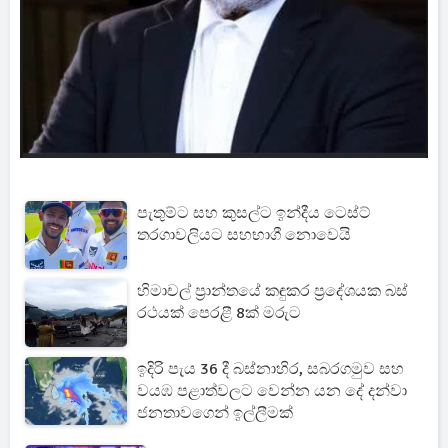
පැතුම්ට සහ කුසල්ට ඉන්දීය ටෙස්ට්
තරගාවලියට සහභාගී නොවෙයි
හිමාචල් ප්‍රාන්තයේ කඳුකර ප්‍රදේශයක බස්
රථයක් පෙරළී 8ක් මරුට
ඉදිරි පැය 36 දී බස්නාහිර, සබරගමුව සහ
වයඹ පළාත්වලට වෙන්න යන දේ දන්වා
ජනතාවගෙන් ඉල්ලීමක්