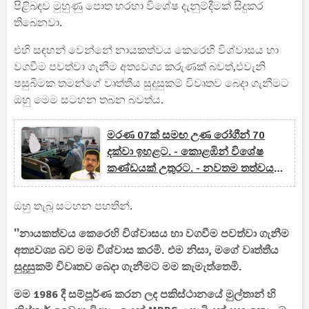
පිළිබඳව මුහුණු පොත හරහා විශේෂ දැනුම්දීමක් සිදුකර
තිබෙනවා.
එහි සඳහන් වෙන්නේ නායකත්වය කෙරෙහි විශ්වාසය හා
වගවීම පවත්වා ගැනීම අත්‍යවශ්‍ය කරුණක් බවත්,එවැනි
පසුබිමක තමන්ගේ වෘත්තීය සුදුසුකම් විවෘතව බෙදා ගැනීමට
ඔහු මෙම සටහන තබන බවත්ය.
මරණ 07ක් සමඟ උණ රෝගීන් 70
දක්වා ඉහළට. - කොළඹින් විශේෂ
කණ්ඩයක් උතුරට. - නවතම තත්වය
ගැන දැනුම්දෙයි - (VIDEO)
ඔහු තැබූ සටහන පහතින්.
''නායකත්වය කෙරෙහි විශ්වාසය හා වගවීම පවත්වා ගැනීම
අත්‍යවශ්‍ය බව මම විශ්වාස කරමි. එම නිසා, මගේ වෘත්තීය
සුදුසුකම් විවෘතව බෙදා ගැනීමට මම කැමැත්තෙමි.
මම 1986 දී සම්පූර්ණ කරන ලද පකිස්ථානයේ මුල්තාන් හි