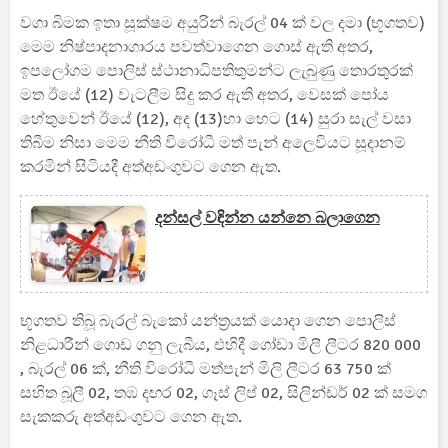
වගා බිමක ඉතා සූක්ෂම අයුරින් බැරල් 04 ක් වල දමා (භූගතව)
මෙම නිෂ්පාදනාගාරය පවත්වාගෙන ගොස් ඇති අතර,
ඉපලෝගම පොලිස් ස්ථානාධිපතිතුමන්ට ලැබුණු තොරතුරක්
මත ඊයේ (12) වැටලීම සිදු කර ඇති අතර, වෙසක් පෝය
හේතුවෙන් ඊයේ (12), අද (13)හා හෙට (14) සුරා සැල් වසා
තිබීම නිසා මෙම නීති විරෝධී මත් පැන් අලෙවියට සූදානම්
කරමින් සිටියදී අත්අඩංගුවට ගෙන ඇත.
දන්සල් වඳින්න යන්නෙ බලාගෙන
භූගතව තිබූ බැරල් බැකෝ යන්ත්‍රයක් යොදා ගෙන පොලිස්
නිළධාරීන් ගොඩ ගනු ලැබීය, එහිදී ගෝඩා මිලී ලීටර 820 000
, බැරල් 06 ක්, නීති විරෝධී මත්පැන් මිලි ලීටර 63 750 ක්
සහිත බූලී 02, තඹ දඟර 02, ගෑස් ලිප් 02, සිලින්ඩර් 02 ක් සමග
සැකකරු අත්අඩංගුවට ගෙන ඇත.