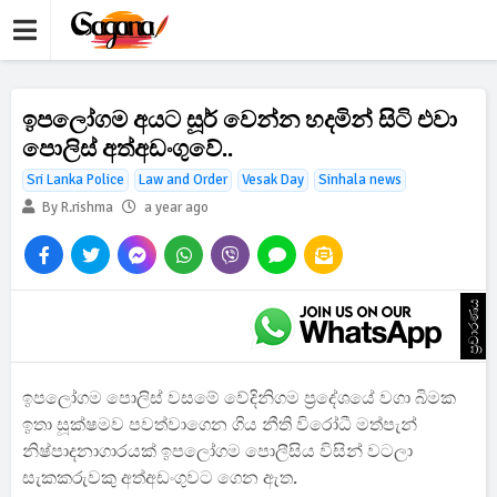
ඉපලෝගම අයට සූර් වෙන්න හදමින් සිටි එවා
පොලිස් අත්අඩංගුවේ..
Sri Lanka Police
Law and Order
Vesak Day
Sinhala news
By R.rishma
a year ago
ප්‍රචාරණය
ඉපලෝගම පොලිස් වසමේ වේදිනිගම ප්‍රදේශයේ වගා බිමක
ඉතා සූක්ෂමව පවත්වාගෙන ගිය නීති විරෝධී මත්පැන්
නිෂ්පාදනාගාරයක් ඉපලෝගම පොලීසිය විසින් වටලා
සැකකරුවකු අත්අඩංගුවට ගෙන ඇත.