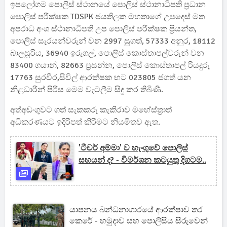
ඉපලෝගම පොලිස් ස්ථානයේ පොලිස් ස්ථානාධිපති ප්‍රධාන
පොලිස් පරීක්ෂක TDSPK ජයතිලක මහතාගේ උපදෙස් මත
අපරාධ අංශ ස්ථානාධිපති උප පොලිස් පරීක්ෂක ප්‍රියන්ත,
පොලිස් සැරයන්වරුන් වන 2997 සුගත්, 57333 අනුර, 18112
බාලසූරිය, 36940 ඉරුගල්, පොලිස් කොස්තාපල්වරුන් වන
83400 ගයාන්, 82663 ප්‍රසන්න, පොලිස් කොස්තාපල් රියදුරු
17763 සුරවීර,සිවිල් ආරක්ෂක භට 023805 ජගත් යන
නිළධාරීන් පිරිස මෙම වැටලීම සිදු කර තිබිණි.
අත්අඩංගුවට ගත් සැකකරු කැකිරාව මහේස්ත්‍රාත්
අධිකරණයට ඉදිරිපත් කිරීමට නියමිතව ඇත.
'ටීචර් අම්මා' ව හැංගුවේ පොලිස්
සහයන් ද? - විමර්ශන කටයුතු දිගටම..
යාපනය බන්ධනාගාරයේ ආරක්ෂාව තර
කෙරේ - හමුදාව සහ පොලිසිය සීරුවෙන්