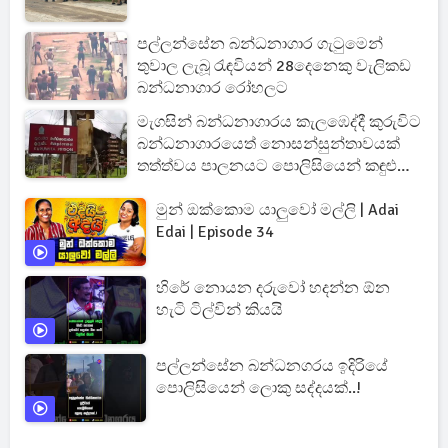
පල්ලන්සේන බන්ධනාගාර ගැටුමෙන්
තුවාල ලැබූ රැඳවියන් 28දෙනෙකු වැලිකඩ
බන්ධනාගාර රෝහලට
මැගසින් බන්ධනාගාරය කැලඹෙද්දී කුරුවිට
බන්ධනාගාරයෙත් නොසන්සුන්තාවයක්
තත්ත්වය පාලනයට පොලිසියෙන් කඳුළු
ගෑස්
මුන් ඔක්කොම යාලුවෝ මල්ලි | Adai
Edai | Episode 34
හිරේ නොයන දරුවෝ හදන්න ඕන
හැටි ටිල්වින් කියයි
පල්ලන්සේන බන්ධනගරය ඉදිරියේ
පොලිසියෙන් ලොකු සද්දයක්..!