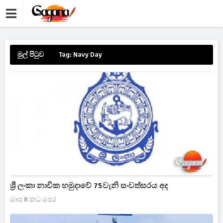
මුල් පිටුව
Tag: Navy Day
ශ්‍රී ලංකා නාවික හමුදාවේ 75වැනි සංවත්සරය අද
මාස 8 කට පෙර