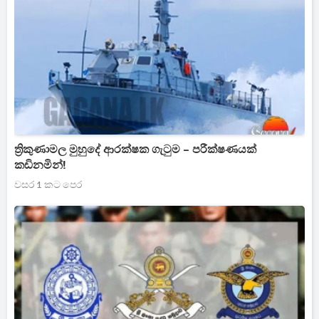
ත්‍රිකුණාමල මුහුදේ ආරක්ෂක ගැටුම – පරීක්ෂණයක්
කඩිනමින්!
වසර 1 කට පෙර