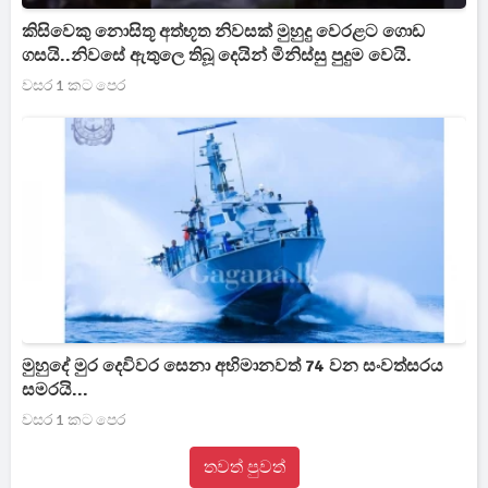
කිසිවෙකු නොසිතූ අත්භූත නිවසක් මුහුදු වෙරළට ගොඩ
ගසයි..නිවසේ ඇතුලෙ තිබූ දෙයින් මිනිස්සු පුදුම වෙයි.
වසර 1 කට පෙර
මුහුදේ මුර දෙවිවර සෙනා අභිමානවත් 74 වන සංවත්සරය
‍සමරයි...
වසර 1 කට පෙර
තවත් පුවත්