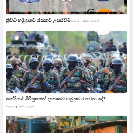
ත්‍රිවිධ හමුදාවේ රැසකට උසස්වීම්
වසර 1 කට පෙර
මෝදිගේ ගිවිසුමෙන් ලංකාවේ හමුදාවට වෙන දේ?
වසර 1 කට පෙර