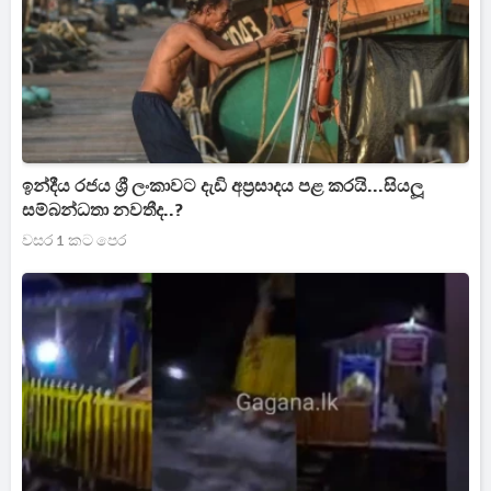
ඉන්දීය රජය ශ්‍රී ලංකාවට දැඩි අප්‍රසාදය පළ කරයි...සියලූ
සම්බන්ධතා නවතීද..?
වසර 1 කට පෙර