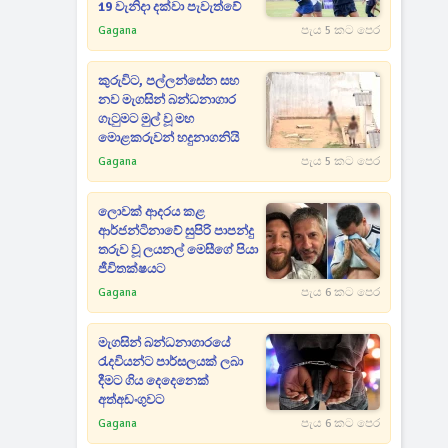
19 වැනිදා දක්වා පැවැත්වේ
Gagana
පැය 5 කට පෙර
කුරුවිට, පල්ලන්සේන සහ
නව මැගසින් බන්ධනාගාර
ගැටුමට මුල් වූ මහ
මොළකරුවන් හදුනාගනියි
Gagana
පැය 5 කට පෙර
ලොවක් ආදරය කළ
ආර්ජන්ටිනාවේ සුපිරි පාපන්දු
තරුව වූ ලයනල් මෙසීගේ පියා
ජීවිතක්ෂයට
Gagana
පැය 6 කට පෙර
මැගසින් බන්ධනාගාරයේ
රැදවියන්ට පාර්සලයක් ලබා
දීමට ගිය දෙදෙනෙක්
අත්අඩංගුවට
Gagana
පැය 6 කට පෙර