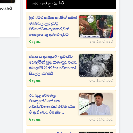
වෙනත් ප්‍රවෘත්ති
්නවත්
මුළු රටම කම්පා කරමින් සමාජ
මාධ්‍යවල උඩු දුවපු
වීඩියෝවක සැකකරුවන්
දෙදෙනෙකු අත්අඩංගුවට
Gagana
පැය 2 කට පෙර
ජපානය අනතුරේ - ප්‍රචණ්ඩ
ඩොල්ෆින් සුළි කුණාටුව පැයට
කිලෝමීටර 198ක වේගයෙන්
සියල්ල වනසයි
Gagana
පැය 2 කට පෙර
රට තුළ බරපතළ
ව්‍යාකූලත්වයක් සහ
අවිනිශ්චිතතාවක් නිර්මාණය
වී ඇති බවට විපක්ෂ
නායකගෙන් හඬක්
Gagana
පැය 3 කට පෙර