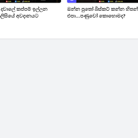
දවාලේ කප්පම් ඉල්ලන
ඔන්න පුතෝ බිස්කට් කන්න හිතන
ොලිසියේ අවදානයට
එපා...පණුවෝ කොහොමද?