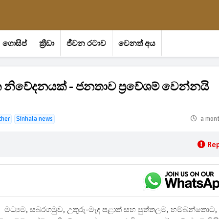
ගොසිප්
ක්‍රීඩා
ජීවන රටාව
වෙනත් අය
නිවේදනයක් - ජනතාව ප්‍රවේශම් වෙන්නයි
her
Sinhala news
a mon
Rep
මධ්‍යම, සබරගමුව, උතුරු-මැද පළාත් සහ පුත්තලම, හම්බන්තොට,