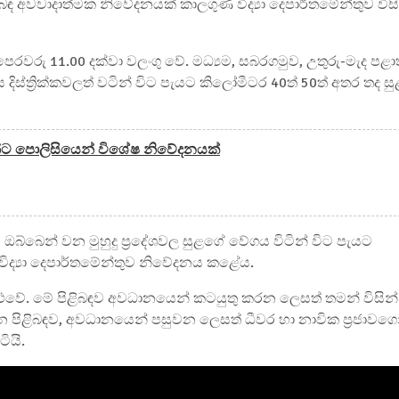
පිළිබඳ අවවාදාත්මක නිවේදනයක් කාලගුණ විද්‍යා දෙපාර්තමේන්තුව විස
ෙරවරු 11.00 දක්වා වලංගු වේ. මධ්‍යම, සබරගමුව, උතුරු-මැද පළා
ිස්ත්‍රික්කවලත් වටින් විට පැයට කිලෝමීටර 40ත් 50ත් අතර තද සු
කිකයන්ට පොලිසියෙන් විශේෂ නිවේදනයක්
බ්බෙන් වන මුහුදු ප්‍රදේශවල සුළගේ වේගය විටින් විට පැයට
විද්‍යා දෙපාර්තමේන්තුව නිවේදනය කළේය.
ඉතා රළුවේ. මේ පිළිබඳව අවධානයෙන් කටයුතු කරන ලෙසත් තමන් විසින්
 පිළිබඳව, අවධානයෙන් පසුවන ලෙසත් ධීවර හා නාවික ප්‍රජාවගෙ
ිටියි.