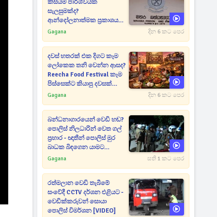
කිසියම් පාර්ශ්වයක
සැලසුමක්ද?
ආන්දෝලනාත්මක ප්‍රකාශයක්
එළියට [VIDEO]
Gagana
දින 6 කට පෙර
දවස් හතරක් එක දිගට කෑම
ලෝකෙක තනි වෙන්න ආසද?
Reecha Food Festival කෑම
පිස්සෙක්ට කියාපු දවසක්
මෙන්න
Gagana
දින 6 කට පෙර
බන්ධනාගාරයෙන් වෙඩි හඬ?
පොලිස් නිලධාරින් වෙත ගල්
ප්‍රහාර - ඥාතීන් පොලිස් මුර
බාධක බිඳගෙන යාමට
උත්සාහයක [VIDEO]
Gagana
සති 1 කට පෙර
රත්මලාන වෙඩි තැබීමේ
සංවේදී CCTV දර්ශන එළියට -
වෙඩික්කරුවන් සොයා
පොලිස් විමර්ශන [VIDEO]