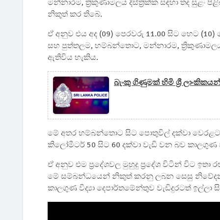
මන්නාරම, ත්‍රිකුණාමලය දිස්ත්‍රික්ක සඳහා තද සුළං 
නිකුත් කර තිබේ.
ඒ අනුව එය අද (09) පෙරවරු 11.00 සිට හෙට (10) ප
සහ පුත්තලම, හම්බන්තොට, මන්නාරම, ත්‍රිකුණාමලය ද
ඇතිවිය හැකිය.
බැංකු ගිණුමක් හිමි ශ්‍රී ලාං
මේ අතර හම්බන්තොට සිට පොතුවිල් දක්වා වෙරළට ඔ
කිලෝමීටර් 50 සිට 60 දක්වා වැඩි වන බව කාලගුණ 
ඒ අනුව එම ප්‍රදේශවල මුහුදු ප්‍රදේශ විටින් විට 
මේ සම්බන්ධයෙන් නිකුත් කරනු ලබන සෙසු නිවේදන
කාලගුණ විද්‍යා දෙපාර්තමේන්තුව වැඩිදුරටත් ඉල්ලා ස