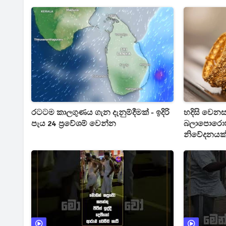
රටටම කාලගුණය ගැන දැනුම්දීමක් - ඉදිරි
හදිසි වෙනසක
පැය 24 ප්‍රවේශම් වෙන්න
බලාපොරොත්
නිවේදනයක