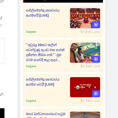
ින්
පාර්ලිමේන්තු සභාවාරය
ආරම්භයි [LIVE]
ත්
ළං
Gagana
දින 2 කට පෙර
''අවුරුදු 20කට කලින්
වෙන්වුණු ඇයව එක පාරක්
දකින්න තිබ්බා නම් ''-මුළු
රටම සංවේදී කළ ආදර
අමරණීය මතකය
Gagana
දින 3 කට පෙර
පාර්ලිමේන්තු සභාවාරය
ආරම්භ වෙයි [LIVE]
න්
Gagana
දින 3 කට පෙර
මහර බන්ධනාගාරයේ ගැටුම