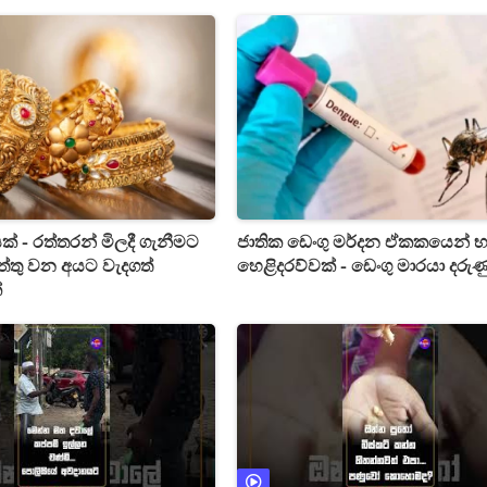
් - රත්තරන් මිලදී ගැනීමට
ජාතික ඩෙංගු මර්දන ඒකකයෙන්
තු වන අයට වැදගත්
හෙළිදරව්වක් - ඩෙංගු මාරයා දරුණ
්