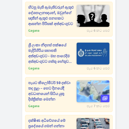
හිටපු මැති ඇමැතිවරුන් ඇතුළු
දේශපාලනඥයන්, ඔවුන්ගේ
ඥාතීන් ඇතුළු පනහකට
ආසන්න පිරිසක් අත්අඩංගුවට
Gagana
පැය 6 කට පෙර
ශ්‍රී ලංකා නිදහස් පක්ෂයේ
මැදිරිගිරිය සභාපති
අත්අඩංගුවට - මහ පාරෙදිම
අත්අඩංගුවට ගත්තු හේතුව
මෙන්න
Gagana
පැය 6 කට පෙර
පැයට කිලෝමීටර් 50 දක්වා
තද සුළං - හෙට දිනයේදී
අවධානයෙන් සිටිය යුතු
දිස්ත්‍රික්ක මෙන්න
Gagana
පැය 7 කට පෙර
දක්ෂිණ අධිවේගයේ මේ
ප්‍රදේශයේ ගමන් ගන්නා