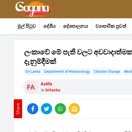
මුල් පිටුව
දේශීය
දේශපාලනය
ව්‍යාපාරික පුවත්
ලංකාවේ මේ පැති වලට අවවාදාත්මක 
දැනුම්දීමක්
Sri Lanka
Department of Meteorology
Climate Change
Weat
Ashfa
in
Srilanka
Share