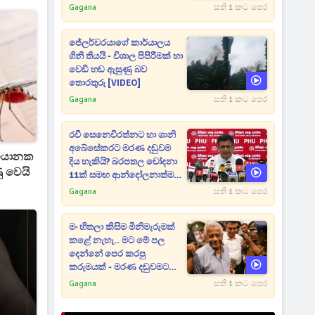
Gagana
සති 1 කට පෙර
ජේලර්වරයාගේ කාර්යාලය
ගිනි තියයි - විශාල පිපිරීමක් හා
වෙඩි හඬ ඇසුණු බව
තොරතුරු [VIDEO]
Gagana
සති 1 කට පෙර
රවී සෙනෙවිරත්නට හා ශානි
අබේසේකරට මරණ දඬුවම
 භයානක
දිය හැකියි? බරපතල චෝදනා
ු වෙයි
11ක් සමඟ ආන්දෝලනාත්මක
ප්‍රකාශයක් [VIDEO]
Gagana
සති 1 කට පෙර
මං හිතලා කිසිම මිනිමැරුමක්
කළේ නැහැ.. මට මේ පල
දෙන්නේ පෙර කරපු
කරුමයක් - මරණ දඬුවමට
කළින් කට ඇරපු පූජිත් හඬා
Gagana
සති 1 කට පෙර
වැටෙයි [VIDEO]