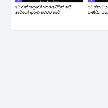
මොඩන් කපුවෝ සපත්තු පිටින් ඉද්දි
මෙන්න මහ 
දෙවියෝ ආරුඪ වෙච්ච හැටි
චණ්ඩි...ප