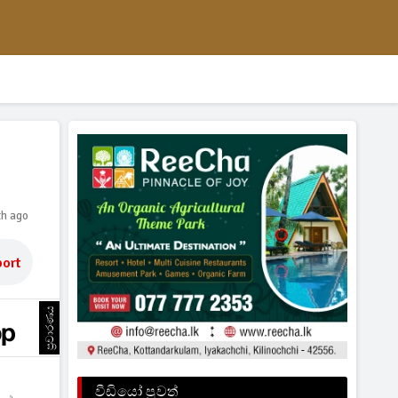
th ago
ort
ප්‍රචාරණය
වීඩියෝ පුවත්