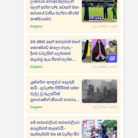
ලංකාවම නොඉවසිල්ලෙන්
බලන් ඉන්න LPL අවසන් මහා
තරගයේ වාසිය ජැෆ්නා කිංග්ස්
කණ්ඩායමට
Gagana
පැය 4 කට පෙර
මම 2015 ඉඳන් කවදාවත් මගේ
කොණ්ඩේ කපලා නැහැ -
දිගම වරලසින් ලෝකෙම
කළඹපු ඇය ගිනස් ලෝක
වාර්තා අතරට [PHOTOS]
Gagana
පැය 4 කට පෙර
යුක්රේන අගනුවර දෙදරුම්
කයි - දැවැන්ත පිපිරීමක් සමඟ
එල්ල වූ බැලස්ටික්
ප්‍රහාරයකින් කියෙව් නගරය
කැළඹෙයි
Gagana
පැය 5 කට පෙර
මේ තරගාවලියට තරගාවලියට
අයැදුම්පත් කැඳවෙයි -
සැප්තැම්බර් මස 16 වැනිදා සිට