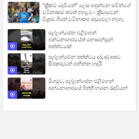
"ක්‍රිකට් දෙවියන්" ලෙස හදුන්වන සචින්ගේ
වටිනාකම තවත් ඉහළට - ක්‍රීඩාවෙන්
විශ්‍රාම ගියත් වටිනාකම අඩුවෙලා නැහැ
පල්ලන්සේන එළිමහන්
බන්ධනාගාරයේත් නොසන්සුන්
තත්ත්වයක්
පල්ලන්චේන තත්ත්වය දරුණු අතට
සිරකරුවන් පනින්න හදයි
මීගමුව, පල්ලන්සේන එළිමහන්
බන්ධනාගාරයේ බිත්ති හාරන රැඳවියන්