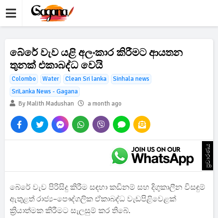
බේරේ වැව යළි අලංකාර කිරීමට ආයතන
තුනක් එකාබද්ධ වෙයි
Colombo
Water
Clean Sri lanka
Sinhala news
SriLanka News - Gagana
By Malith Madushan
a month ago
ප්‍රචාරණය
බේරේ වැව පිරිසිදු කිරීම සඳහා කඩිනම් සහ දිගුකාලීන විසඳුම්
ඇතුළත් රාජ්‍ය–පෞද්ගලික ඒකාබද්ධ වැඩපිළිවෙළක්
ක්‍රියාත්මක කිරීමට සැලසුම් කර තිබේ.