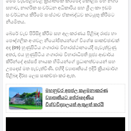
මෙම වැඩපිළිවෙළ ක්‍රියාත්මක කිරීමේදී කොළඹ මහ නගර
සභාව, නාගරික සංවර්ධන අධිකාරිය සහ ශ්‍රී ලංකා ඉඩම්
සංවර්ධනය කිරීමේ සංස්ථාව ඒකාබද්ධව කටයුතු කිරීමට
නියමිතය.
බේරේ වැව පිරිසිදු කිරීම සහ අලංකරණය පිළිබඳ රාජ්‍ය හා
පෞද්ගලික අංශවල නියෝජිතයන්ගේ විශේෂ සාකච්ඡාවක්
අද (09) හුණුපිටිය ගංගාරාම විහාරස්ථානයේදී පැවැත්වුණු
අතර, එය හුණුපිටිය ගංගාරාම විහාරාධිපති පූජ්‍ය ආචාර්ය
කිරින්දේ අස්සජී නායක හිමියන්ගේ ප්‍රධානත්වයෙන් සහ
උපදෙස් මත පැවැත්විණි. එහිදී ව්‍යාපෘතියේ ඉදිරි ක්‍රියාමාර්ග
පිළිබඳ දීර්ඝ ලෙස සාකච්ඡා කර ඇත.
මහනුවර අපජල කළමනාකරණ
ව්‍යාපෘතියට පේරාදෙණිය
විශ්වවිද්‍යාලයත් ඇතුළත් කරයි