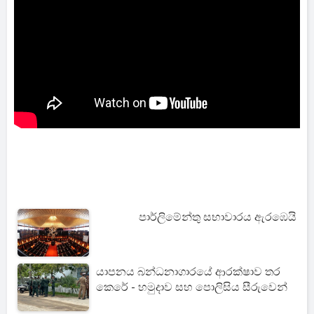
පාර්ලිමේන්තු සභාවාරය ඇරඹෙයි
යාපනය බන්ධනාගාරයේ ආරක්ෂාව තර
කෙරේ - හමුදාව සහ පොලිසිය සීරුවෙන්