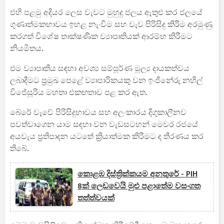
එහි පළමු අදියර ලෙස වැවට මුහුදු ජලය ඇතුළු කර ජලයේ
ගුණාත්මකභාවය ඉහළ නැංවීම සහ වැව පිරිසිදු කිරීම අරමුණු
කරගත් විශේෂ තාක්ෂණික ව්‍යාපෘතියක් ආරම්භ කිරීමට
නියමිතය.
එම ව්‍යාපෘතිය සඳහා අවශ්‍ය සම්පූර්ණ මූල්‍ය දායකත්වය
ලබාදීමට ප්‍රමුඛ පෙළේ ව්‍යාපාරිකයකු වන ඉංජිනේරු නහිල්
විජේසූරිය මහතා එකඟතාව පළ කර ඇත.
බේරේ වැවේ පිරිසිදුභාවය සහ අලංකාරය දිගුකාලීනව
පවත්වාගෙන යාම සඳහා වන වැඩසටහන් මෙවර රජයේ
අයවැය ප්‍රතිපාදන යටතේ ක්‍රියාත්මක කිරීමට ද තීරණය කර
තිබේ.
කොළඹ දිස්ත්‍රික්කයම අනතුරේ - PIH
8ක් ලෙඩවෙයි මුළු පළාතේම වසංගත
තත්ත්වයක්