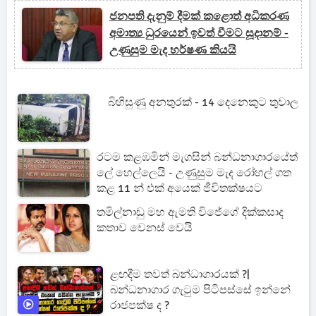
ජනපති දැනුම් දීමක් කළොත් අධිකරණ
අමාත්‍ය ධුරයෙන් ඉවත් වීමට සූදානම් -
උණුසුම මැද හර්ෂණ කියයි
බිහිසුණු අනතුරක් - 14 දෙනෙකුට තුවාල
රටම කළඹමින් මැගසින් බන්ධනාගාරයේත්
ලේ හෙල්ලෙයි - උණුසුම මැද රෝහල් ගත
කළ 11 න් එක් අයෙක් ජීවිතක්ෂයට
තමිල්නාඩු මහ ඇමති විජේගේ දික්කසාද
කතාව වෙනස් වෙයි
ළඟදීම තවත් බන්ධාගාරයක් ?|
බන්ධනාගාර ගැටුම පිටිපස්සේ ඉන්නේ
රාජපක්ෂ ද ?