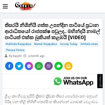
තිසරයි නිශිනියි ගත්ත උපන්දින පාටියේ ප්‍රධාන
ආරාධිතයෝ රාජපක්ෂ පවුලද.. මහින්දයි නාමල්
පාටියත් එක්ක බුකියත් කළඹයි [VIDEO]
Mahinda Rajapaksa
Namal Rajapaksa
Gossip Today
Sinhala news
Thisara Perera
By Kaushi
a month ago
ප්‍රචාරණය
ශ්‍රී ලංකා හිටපු සුපිරි ක්‍රිකට් ක්‍රීඩක තිසර පෙරේරා සහ ඔහුගේ
බිරිඳ වන නිළි නිශිනි හතරසිංහ කියන්නේ ගොඩක් වෙලාවට