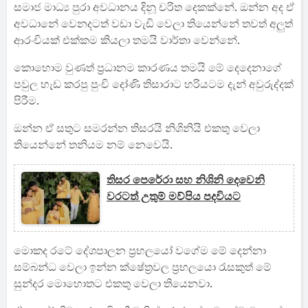
සමාජ මාධ්‍ය පුරා අවධානය දිනූ චරිත දෙකක්නේ. ඔන්න අද ඒ
අවධානේ වෙනදටත් වඩා වැඩි වෙලා තියෙන්නේ තවත් අලුත්
ආරංචියක් එක්කම කියලා තමයි වාර්තා වෙන්නේ.
කොහොම වුණත් ප්‍රධානම කාරණය තමයි මේ දෙදෙනාගේ
පවුල හැඩ කරපු පුංචි දෝණි තිසා‍රාට හරියටම දැන් අවුරුද්දක්
පිරීම.
ඔන්න ඒ සතුට සමරන්න තිසරයි නිශිනියි එකතු වෙලා
තියෙන්නේ තනියම නම් නෙවෙයි.
තිසර පෙරේරා සහ නිශිනි දෙවෙනි
වරටත් උතුම් මව්පිය පදවියට
මොකද රටේ දේශපාලන ප්‍රභලයෝ වගේම මේ දෙන්නා
සම්බන්ධ වෙලා ඉන්න ක්ෂේත්‍රවල ප්‍රභලයො රැසකුත් මේ
සුන්දර මොහොතට එකතු වෙලා තියෙනවා.