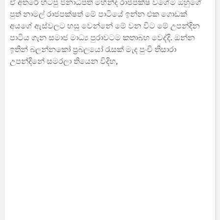
ඒ අතරේ හිටපු ජනාධිපති මහින්ද රාජපක්ෂ වගේම ඔහුගේ
පුත් නාමල් රාජපක්ෂත් මේ පාටියේ ඉන්න එක ගොඩක්
අයගේ ඇස්වලට හසු වෙන්නේ මේ වන විට මේ උපන්දින
පාටිය ගැන සමාජ මාධ්‍ය පුරාවටම කතාබහ වෙද්දි. ඔන්න
ඉතින් බලන්නකෝ ප්‍රබලයෝ රැසක් මැද පුංචි තිසාරා
උපන්දිනේ සමරලා තියෙන විදිහ,