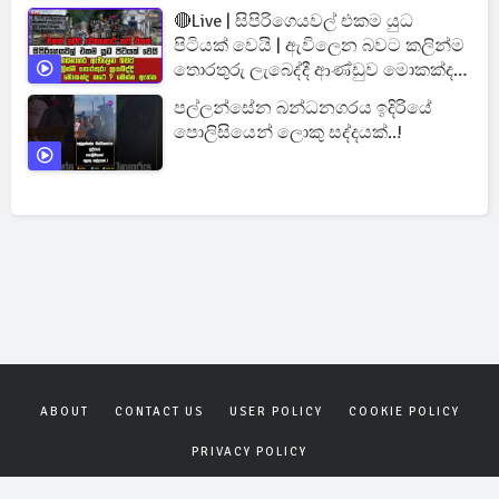
🔴Live | සිපිරිගෙයවල් එකම යුධ
පිටියක් වෙයි | ඇවිලෙන බවට කලින්ම
තොරතුරු ලැබෙද්දී ආණ්ඩුව මොකක්ද
කරේ ?
පල්ලන්සේන බන්ධනගරය ඉදිරියේ
පොලිසියෙන් ලොකු සද්දයක්..!
ABOUT
CONTACT US
USER POLICY
COOKIE POLICY
PRIVACY POLICY