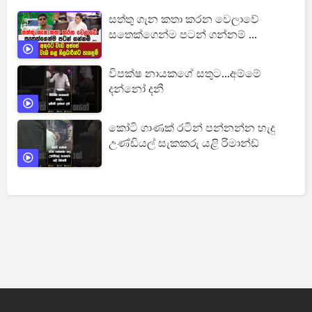
සත්තු ගැන කතා කරන වෙලාවේ
සතෙක්ගෙන්ම පටන් ගන්නම් ...
විපක්ෂ නායකගේ සතුට...අම්මේ
දන්නෝ දනී
කෝටි ගාණක් රටින් පන්නන්න හැදු
උණ්ඩියල් සැකකරු යළි රිමාන්ඩ්