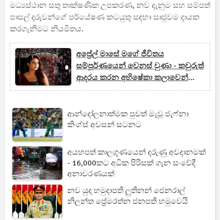
මධ්‍යස්ථාන සතු තාක්ෂණික උපකරණ, නව දැනුම සහ සම්පත්
පාසල් දරුවන්ගේ පර්යේෂණ කටයුතු සඳහා සෘජුවම දායක
කරගැනීමට නියමිතය.
අප්‍රේල් මාසේ මගේ ජීවිතය
සම්පූර්ණයෙන් වෙනස් වුණා - කවුරුත්
ආදරය කරන අභිෂේකා කලාවෙන්
තාවකාලිකව සමුගනී හේතුව මෙන්න
ආන්දෝලනාත්මක පුවත් මැවූ ජැෆ්නා
කිංග්ස් අවසන් සටනට
අයහපත් කාලගුණයෙන් දරුණු අවදානමක්
- 16,000කට අධික පිරිසක් ගැන සංවේදී
අනාවරණයක්
නව යුද හමුදාපති ලුතිනන් ජෙනරාල්
නිලන්ත ප්‍රේමරත්න ජනපති හමුවෙයි