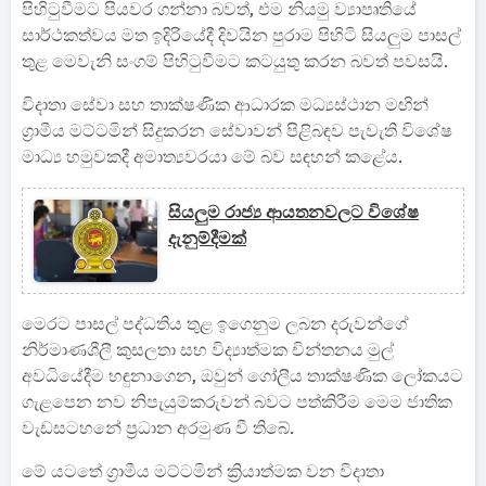
පිහිටුවීමට පියවර ගන්නා බවත්, එම නියමු ව්‍යාපෘතියේ
සාර්ථකත්වය මත ඉදිරියේදී දිවයින පුරාම පිහිටි සියලුම පාසල්
තුළ මෙවැනි සංගම් පිහිටුවීමට කටයුතු කරන බවත් පවසයි.
විදාතා සේවා සහ තාක්ෂණික ආධාරක මධ්‍යස්ථාන මඟින්
ග්‍රාමීය මට්ටමින් සිදුකරන සේවාවන් පිළිබඳව පැවැති විශේෂ
මාධ්‍ය හමුවකදී අමාත්‍යවරයා මේ බව සඳහන් කළේය.
සියලුම රාජ්‍ය ආයතනවලට විශේෂ
දැනුම්දීමක්
මෙරට පාසල් පද්ධතිය තුළ ඉගෙනුම ලබන දරුවන්ගේ
නිර්මාණශීලී කුසලතා සහ විද්‍යාත්මක චින්තනය මුල්
අවධියේදීම හඳුනාගෙන, ඔවුන් ගෝලීය තාක්ෂණික ලෝකයට
ගැළපෙන නව නිපැයුම්කරුවන් බවට පත්කිරීම මෙම ජාතික
වැඩසටහනේ ප්‍රධාන අරමුණ වී තිබේ.
මේ යටතේ ග්‍රාමීය මට්ටමින් ක්‍රියාත්මක වන විදාතා