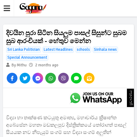
දිවයින පුරා සිටින සියලුම පාසල් සිසුන්ට සුබම
සුබ ආරංචියක් - හේතුව මෙන්න
Sri Lanka Politician
Latest Headlines
schools
Sinhala news
Special Announcement
By Mithu
2 months ago
ප්‍රචාරණය
විද්‍යා හා තාක්ෂණ කටයුතු අමාත්‍ය, මහාචාර්ය ක්‍රිෂාන්ත
අබේසේන මහතා මඩකලපුව දිස්ත්‍රික්කයේ තෝරාගත් පාසල්
සියයක නව නිපැයුම් සංගම් සහ විද්‍යා සංගම් අලුතින්