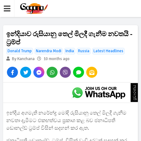
ඉන්දියාව රුසියානු තෙල් මිලදී ගැනීම නවතයි -
ට්‍රම්ප්
Donald Trump
Narendra Modi
India
Russia
Latest Headlines
By Kanchana
10 months ago
ප්‍රචාරණය
ඉන්දීය අගමැති නරේන්ද්‍ර මෝදි රුසියානු තෙල් මිලදී ගැනීම
නවතා දැමීමට එකඟත්වය ප්‍රකාශ කළ බව ජනාධිපති
ඩොනල්ඩ් ට්‍රම්ප් විසින් සදහන් කර ඇත.
ජනාධිපති ඩොනල්ඩ් ට්‍රම්ප් විසින් වැඩි දුරටත් සදහන් කර