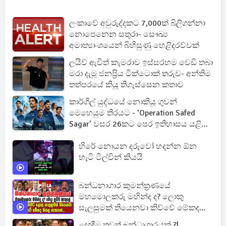
ලංකාවේ අවුරුද්දකට 7,000ක් බිලිගන්නා
නොපෙනෙන සතුරා- සෞඛ්‍ය
අමාත්‍යාංශයෙන් බිහිසුණු හෙළිදරව්වක්
ලයිව් ඇවිත් කැමරාව ඉස්සරහම වෙඩි තබා
මරා දැමූ ජනප්‍රිය ටික්ටොක් තරුව- අන්තිම
තත්පරයේ කියූ තිගැස්සෙන කතාව
කාර්ගිල් යුද්ධයේ නොකියූ ගුවන්
මෙහෙයුම තිරයට - ‘Operation Safed
Sagar’ වසර 26කට පෙර ඉතිහාසය යළි
ජීවමාන කරයි
හිරේ නොයන දරුවෝ හදන්න ඕන
හැටි ටිල්වින් කියයි
බන්ධනාගාර කුමන්ත්‍රණයේ
මහමොලකරු මහින්ද ද? ලොකු
සැලසුමක් තියෙනවා කිව්වේ මේකද
කියල සැකයක්...
ළඟදීම තවත් බන්ධාගාරයක් ?|