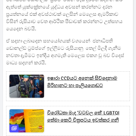
ඇත්තේ යුක්ක්‍රේනයේ යුද්ධය අවසන් කරන්නට දරන
ප්‍රයත්නයේ එක් අවස්ථාවක් ලෙසින් මෙලෙස ඇමරිකාව
විසින් රුසියාව වෙත ආර්ථික පීඩාවක් කරන්නට උත්සහය
යෙදෙන බවයි.
ඒ සදහා ලබාදෙන සහයෝගයක් වශයෙන් ජනාධිපති
ඩොනල්ඩ් ට්‍රම්ප්ගේ ඉල්ලීමට රුසියානු තෙල් මිලදී ගැනීම
නවතා දැමීමට ඉන්දීය අගමැති මෙලෙස එකග වූ බව විදෙස්
මාධ්‍ය සදහන් කරයි.
ඉෂාරා CCDයට අනෙක් සිව්දෙනාම
මිරිහානට හා පෑලියගොඩට
විරෝධතා මැද ‘වටවල තේ’ LGBTQI
තේමා කෙටි චිත්‍රපටය ඉවත්කර ගනී