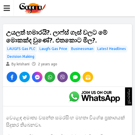
උයලත් හමාරයි?. ලාෆ්ස් ගෑස් වලට මේ
මොකක්ද වුණේ?. එතකොට මිල?.
LAUGFS Gas PLC
Laugfs Gas Price
Businessman
Latest Headlines
Decision Making
By krishani
2 years ago
ප්‍රචාරණය
වෙළෙඳ අමාත්‍ය වසන්ත සමරසිංහ මහතා විශේෂ ප්‍රකාශයක්
සිදුකර තිබෙනවා.