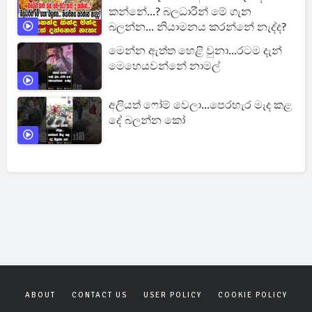
කන්නේ...? බලධාරීන් මේ ගැන
බලන්න... නියාමනය කරන්නේ නැද්ද?
මෙන්න ඇත්ත හෙළි වුනා...රටම දැන්
මෙහෙයවන්නේ නාමල්
අලියත් ෆෝම් වෙලා...පෙරහැර මැද කළ
දේ බලන්න කෝ
ABOUT
CONTACT US
USER POLICY
COOKIE POLICY