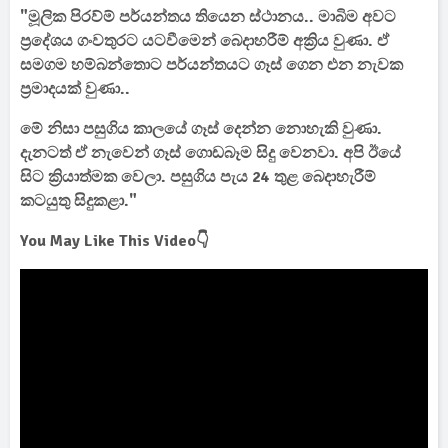
"මූලික පිරව්ම් පර්යන්තය තියෙන ස්ථානය.. මාබිම අවට
ප්‍රදේශය ගංවතුරට යටවීමෙන් බෙදාහරීම් අක්‍රිය වුණා. ඒ
සමගම හම්බන්තොට පර්යන්තයට ගෑස් ගෙන එන නැවක
ප්‍රමාදයක් වුණා..
මේ නිසා පසුගිය කාලයේ ගෑස් දෙන්න නොහැකි වුණා.
දැනටත් ඒ නැවෙන් ගෑස් ගොඩබෑම සිදු වෙනවා. අපි ඊයේ
සිට ක්‍රියාත්මක වෙලා. පසුගිය පැය 24 තුළ බෙදාහැරීම්
කටයුතු සිදුකළා."
You May Like This Video👇