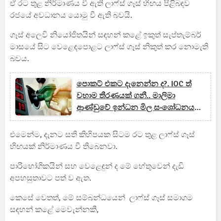
ඒ රට තුළ නිර්මාණය වී ඇති ලාෆ්ස් ගෑස් හිඟය පිළිබඳව
රජයේ අවධානය යොමු වී ඇති බවයි.
ගෑස් අලෙවි නියෝජිතයින් සඳහන් කළේ ඉකුත් සැප්තැම්බර්
මාසයේ සිට වෙළෙඳපොළට ලාෆ්ස් ගෑස් නිකුත් කර නොමැති
බවය.
පොකට් එකට දැනෙන්න ද?. IOC ත්
වහාම තීරණයක් ගනී.. මාලිමා
ආණ්ඩුවේ ඉන්ධන මිල සංශෝධනය
වුණේ මෙහෙමයි..(UPDATE)
එමෙන්ම, දැනට සති කිහිපයක සිටම රට තුළ ලාෆ්ස් ගෑස්
හිඟයක් නිර්මාණය වී තිබෙනවා.
පාරිභෝගිකයින් සහ වෙළෙඳුන් ද මේ හේතුවෙන් දැඩි
අපහසුතාවට පත් ව ඇත.
කෙසේ වෙතත්, මේ සම්බන්ධයෙන් ලාෆ්ස් ගෑස් සමාගම
සඳහන් කළේ මෙවැන්නකී,