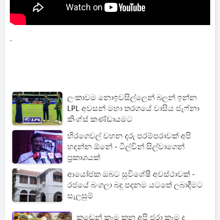
.
ලංකාවම නොඉවසිල්ලෙන් බලන් ඉන්න
LPL අවසන් මහා තරගයේ වාසිය ජැෆ්නා
කිංග්ස් කණ්ඩායමට
හිරගෙවල් වහන දරු පරම්පරාවක් අපි
හදන්න ඕනේ - ටිල්වින් සිල්වාගෙන්
ප්‍රකාශයක්
ආයෝජක ඔබට සුවිශේෂී අවස්ථාවක් -
රජයේ බංගලා බදු පදනම යටතේ ලබාදීමට
සැලසුම්
කඩෙන් කෑම කන අපි ජරා කෑම ද