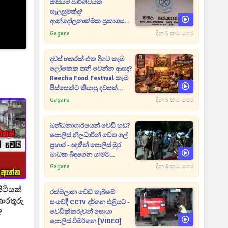
කිසියම් පාර්ශ්වයක
සැලසුමක්ද?
ආන්දෝලනාත්මක ප්‍රකාශයක්
එළියට [VIDEO]
Gagana
දින 5 කට පෙර
දවස් හතරක් එක දිගට කෑම
ලෝකෙක තනි වෙන්න ආසද?
Reecha Food Festival කෑම
පිස්සෙක්ට කියාපු දවසක්
මෙන්න
Gagana
දින 5 කට පෙර
බන්ධනාගාරයෙන් වෙඩි හඬ?
පොලිස් නිලධාරින් වෙත ගල්
ප්‍රහාර - ඥාතීන් පොලිස් මුර
බාධක බිඳගෙන යාමට
උත්සාහයක [VIDEO]
Gagana
දින 6 කට පෙර
ිටියක්
රත්මලාන වෙඩි තැබීමේ
සංවේදී CCTV දර්ශන එළියට -
?
වෙඩික්කරුවන් සොයා
පොලිස් විමර්ශන [VIDEO]