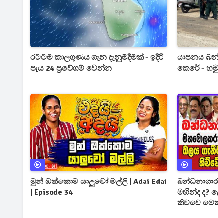
රටටම කාලගුණය ගැන දැනුම්දීමක් - ඉදිරි
යාපනය බන
පැය 24 ප්‍රවේශම් වෙන්න
කෙරේ - හමු
මුන් ඔක්කොම යාලුවෝ මල්ලි | Adai Edai
බන්ධනාගාර
| Episode 34
මහින්ද ද? ලොකු සැලසුමක් තියෙනවා
කිව්වේ මේක