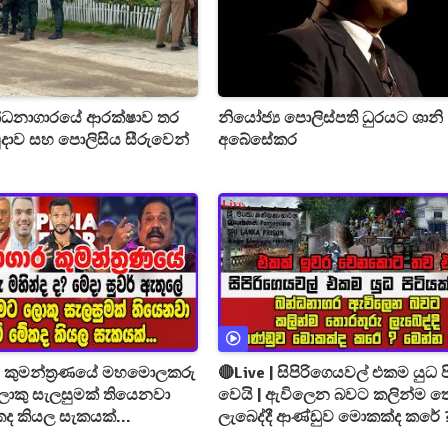
්ධනාගාරයේ ආරක්ෂාව තර
නියෝජ්‍ය පොලිස්පති ධුරයට ශානි
දාව සහ පොලිසිය සීරුවෙන්
අබේසේකර
 කුමන්ත්‍රණයේ මහමොලකරු
🔴Live | සිපිරිගෙයවල් එකම යුධ ප
වෙයි | ඇවිලෙන බවට කලින්ම තොරතුරු
ද කියල සැකයක්...
ලැබෙද්දී ආණ්ඩුව මොකක්ද කරේ 