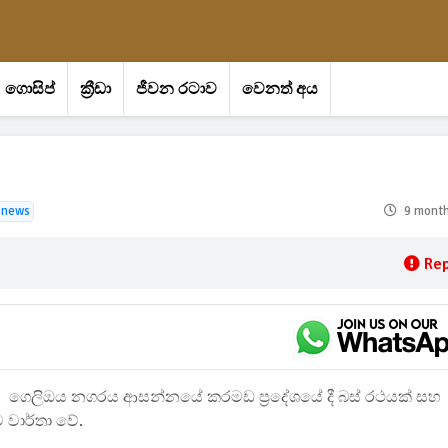
ගොසිප්
ක්‍රීඩා
ජීවන රටාව
වෙනත් අය
 news
9 mont
Rep
ගෙලිඔය නගරය ආසන්නයේ කරමඩ ප්‍රදේශයේ දී බස් රථයක් සහ
ව වාර්තා වේ.