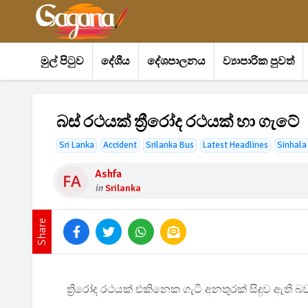
මුල් පිටුව
දේශීය
දේශපාලනය
ව්‍යාපාරික පුවත්
බස් රථයක් ත්‍රීරෝද රථයක් හා ගැටේ
Sri Lanka
Accident
Srilanka Bus
Latest Headlines
Sinhala
Ashfa
in
Srilanka
Share
ත්‍රිරෝද රථයක් එකිනෙක ගැටී අනතුරක් සිදුව ඇති බ