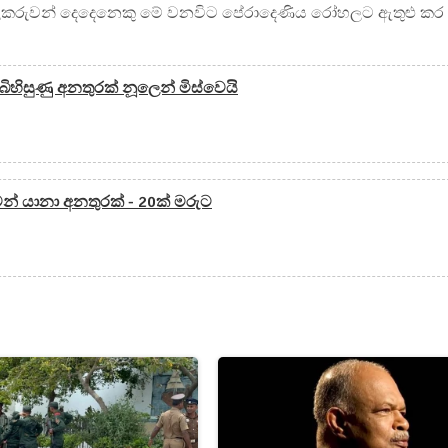
ාලකරුවන් දෙදෙනෙකු මේ වනවිට පේරාදෙණිය රෝහලට ඇතුළු කර
බිහිසුණු අනතුරක් නූලෙන් මිස්වෙයි
වන් යානා අනතුරක් - 20ක් මරුට