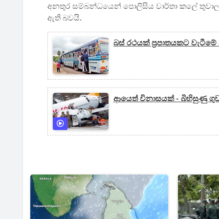
අනතුර සම්බන්ධයෙන් පොලිසිය වාර්තා කලේ තුව
ඇති බවයි.
බස් රථයක් ප්‍රපාතයකට වැටීමේ 
ආයෙත් විනාසයක් - බිහිසුණු ගු