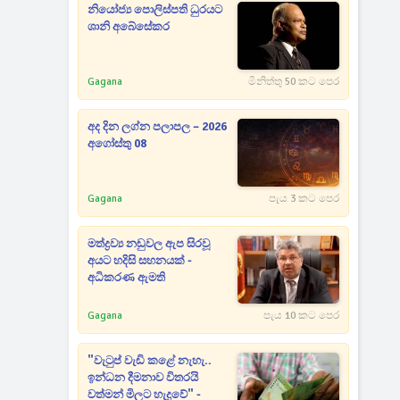
නියෝජ්‍ය පොලිස්පති ධුරයට
ශානි අබේසේකර
Gagana
මිනිත්තු 50 කට පෙර
අද දින ලග්න පලාපල – 2026
අගෝස්තු 08
Gagana
පැය 3 කට පෙර
මත්ද්‍රව්‍ය නඩුවල ඇප සිරවූ
අයට හදිසි සහනයක් -
අධිකරණ ඇමති
Gagana
පැය 10 කට පෙර
"වැටුප් වැඩි කළේ නැහැ..
ඉන්ධන දීමනාව විතරයි
වත්මන් මිලට හැදුවේ" -