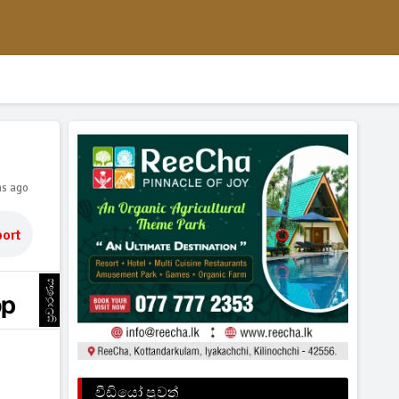
hs ago
ort
ප්‍රචාරණය
වීඩියෝ පුවත්