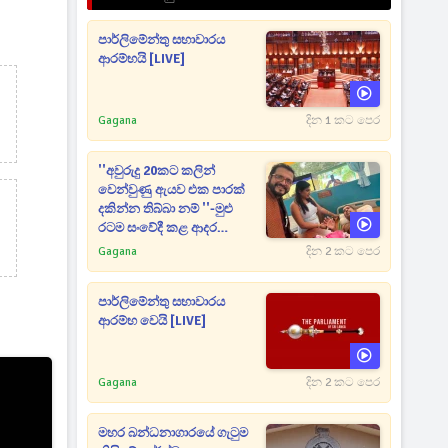
පාර්ලිමේන්තු සභාවාරය
ආරම්භයි [LIVE]
Gagana
දින 1 කට පෙර
''අවුරුදු 20කට කලින්
වෙන්වුණු ඇයව එක පාරක්
දකින්න තිබ්බා නම් ''-මුළු
රටම සංවේදී කළ ආදර
අමරණීය මතකය
Gagana
දින 2 කට පෙර
පාර්ලිමේන්තු සභාවාරය
ආරම්භ වෙයි [LIVE]
Gagana
දින 2 කට පෙර
මහර බන්ධනාගාරයේ ගැටුම