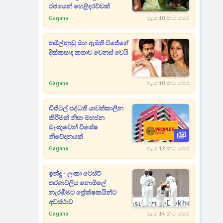
රජයෙන් හෙළිදරව්වක්
Gagana
පැය 10 කට පෙර
තමිල්නාඩු මහ ඇමති විජේගේ
දික්කසාද කතාව වෙනස් වෙයි
Gagana
පැය 10 කට පෙර
ඩිජිටල් පද්ධති යාවත්කාලීන
කිරීමක් නිසා මහජන
බැංකුවෙන් විශේෂ
නිවේදනයක්
Gagana
පැය 12 කට පෙර
ඉන්දු - ලංකා ටෙස්ට්
තරගාවලිය නොමිලේ
නැරඹීමට ප්‍රේක්ෂකයින්ට
අවස්ථාව
Gagana
පැය 14 කට පෙර