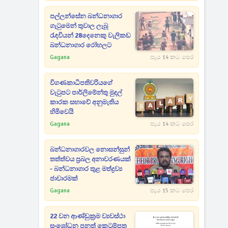
පල්ලන්සේන බන්ධනාගාර
ගැටුමෙන් තුවාල ලැබූ
රැඳවියන් 28දෙනෙකු වැලිකඩ
බන්ධනාගාර රෝහලට
Gagana
පැය 14 කට පෙර
විගණකාධිපතිවරියගේ
වැටුපට පාර්ලිමේන්තු මුදල්
කාරක සභාවේ අනුමැතිය
හිමිවෙයි
Gagana
පැය 14 කට පෙර
බන්ධනාගාරවල නොසන්සුන්
තත්ත්වය ප්‍රබල අනාවරණයක්
- බන්ධනාගාර තුළ මත්ද්‍රව්‍ය
ජාවාරමක්
Gagana
පැය 15 කට පෙර
22 වන ආණ්ඩුක්‍රම ව්‍යවස්ථා
සංශෝධන පනත් කෙටුම්පත