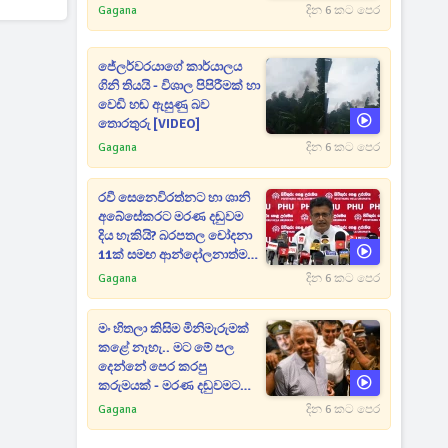
Gagana
දින 6 කට පෙර
ජේලර්වරයාගේ කාර්යාලය
ගිනි තියයි - විශාල පිපිරීමක් හා
වෙඩි හඬ ඇසුණු බව
තොරතුරු [VIDEO]
Gagana
දින 6 කට පෙර
රවී සෙනෙවිරත්නට හා ශානි
අබේසේකරට මරණ දඬුවම
දිය හැකියි? බරපතල චෝදනා
11ක් සමඟ ආන්දෝලනාත්මක
ප්‍රකාශයක් [VIDEO]
Gagana
දින 6 කට පෙර
මං හිතලා කිසිම මිනිමැරුමක්
කළේ නැහැ.. මට මේ පල
දෙන්නේ පෙර කරපු
කරුමයක් - මරණ දඬුවමට
කළින් කට ඇරපු පූජිත් හඬා
Gagana
දින 6 කට පෙර
වැටෙයි [VIDEO]