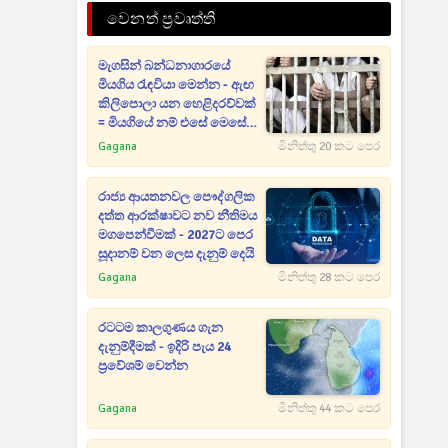
වෙනත් ප්‍රවෘත්ති
මැගසින් බන්ධනාගාරයේ
මියගිය රැඳවියා මෙන්න - ඇඟ
කිලිපොලා යන හෙළිදරව්වක්
= මියගියේ නම් එසේ මෙසේ
කෙනෙක් නෙමෙයි
Gagana
මිනිත්තු 20 කට පෙර
රාජ්‍ය ආයතනවල පෞද්ගලික
දත්ත ආරක්ෂාවට නව නීතිමය
මගපෙන්වීමක් - 2027ට පෙර
සූදානම් වන ලෙස දැනුම් දෙයි
Gagana
මිනිත්තු 28 කට පෙර
රටටම කාලගුණය ගැන
දැනුම්දීමක් - ඉදිරි පැය 24
ප්‍රවේශම් වෙන්න
Gagana
මිනිත්තු 44 කට පෙර