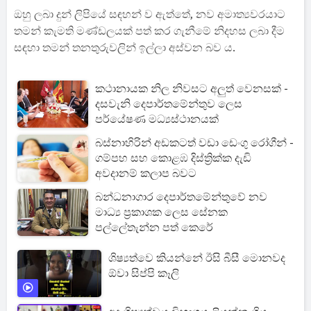
ඔහු ලබා දුන් ලිපියේ සඳහන් ව ඇත්තේ, නව අමාත්‍යවරයාට
තමන් කැමති මණ්ඩලයක් පත් කර ගැනීමේ නිදහස ලබා දීම
ස ඳහා තමන් තනතුරුවලින් ඉල්ලා අස්වන බව ය.
කථානායක නිල නිවසට අලුත් වෙනසක් -
දසවැනි දෙපාර්තමේන්තුව ලෙස
පර්යේෂණ මධ්‍යස්ථානයක්
බස්නාහිරින් අඩකටත් වඩා ඩෙංගු රෝගීන් -
ගම්පහ සහ කොළඹ දිස්ත්‍රික්ක දැඩි
අවදානම් කලාප බවට
බන්ධනාගාර දෙපාර්තමේන්තුවේ නව
මාධ්‍ය ප්‍රකාශක ලෙස සේනක
පල්ලේතැන්න පත් කෙරේ
ශිෂ්‍යත්වෙ කියන්නේ ඊසි බීසී මොනවද
ඕවා සිප්පි කෑලි