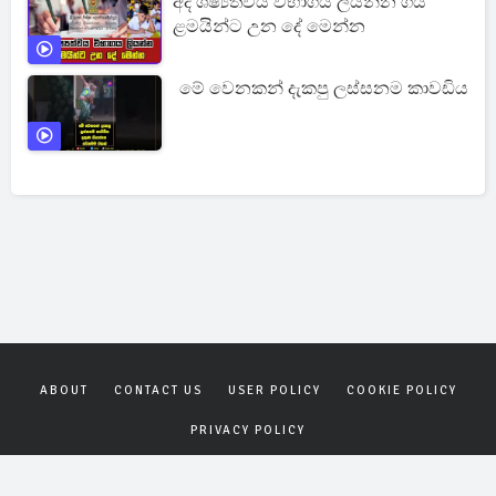
අද ශිෂ්‍යත්වය විභාගය ලියන්න ගිය
ළමයින්ට උන දේ මෙන්න
මේ වෙනකන් දැකපු ලස්සනම කාවඩිය
ABOUT
CONTACT US
USER POLICY
COOKIE POLICY
PRIVACY POLICY