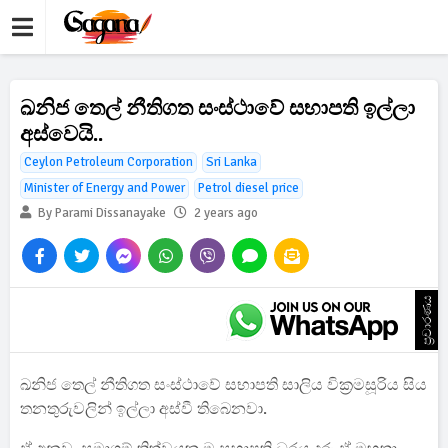
ඛනිජ තෙල් නීතිගත සංස්ථාවේ සභාපති ඉල්ලා
අස්වෙයි..
Ceylon Petroleum Corporation
Sri Lanka
Minister of Energy and Power
Petrol diesel price
By Parami Dissanayake
2 years ago
ප්‍රචාරණය
ඛනිජ තෙල් නීතිගත සංස්ථාවේ සභාපති සාලිය වික්‍රමසූරිය සිය
තනතුරුවලින් ඉල්ලා අස්වී තිබෙනවා.