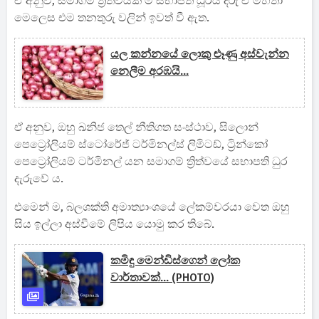
ඒ අනුව, සමාගම් ත්‍රිත්වයක ම සභාපති ධූරය දරු ඒ මහතා
මෙලෙස එම තනතුරු වලින් ඉවත් වී ඇත.
යල කන්නයේ ලොකු ළූණු අස්වැන්න
නෙලීම අරඹයි...
ඒ අනුව, ඔහු ඛනිජ තෙල් නීතිගත සංස්ථාව, සිලොන්
පෙට්‍රෝලියම් ස්ටෝරේජ් ටර්මිනල්ස් ලිමිටඩ්, ට්‍රින්කෝ
පෙට්‍රෝලියම් ටර්මිනල් යන සමාගම් ත්‍රිත්වයේ සභාපති ධුර
දැරුවේ ය.
එමෙන් ම, බලශක්ති අමාත්‍යාංශයේ ලේකම්වරයා වෙත ඔහු
සිය ඉල්ලා අස්වීමේ ලිපිය යොමු කර තිබේ.
කමිඳු මෙන්ඩිස්ගෙන් ලෝක
වාර්තාවක්... (PHOTO)