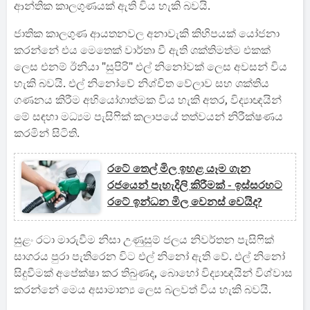
ආන්තික කාලගුණයක් ඇති විය හැකි බවයි.
ජාතික කාලගුණ ආයතනවල අනාවැකි කිහිපයක් යෝජනා
කරන්නේ එය මෙතෙක් වාර්තා වී ඇති ශක්තිමත්ම එකක්
ලෙස එනම් ඊනියා "සුපිරි" එල් නිනෝවක් ලෙස අවසන් විය
හැකි බවයි. එල් නිනෝවේ නිශ්චිත වේලාව සහ ශක්තිය
ගණනය කිරීම අභියෝගාත්මක විය හැකි අතර, විද්‍යාඥයින්
මේ සඳහා මධ්‍යම පැසිෆික් කලාපයේ තත්වයන් නිරීක්ෂණය
කරමින් සිටිති.
රටේ තෙල් මිල ඉහළ යෑම ගැන
රජයෙන් පැහැදිලි කිරීමක් - ඉස්සරහට
රටේ ඉන්ධන මිල වෙනස් වෙයිද?
සුළං රටා මාරුවීම නිසා උණුසුම් ජලය නිවර්තන පැසිෆික්
සාගරය පුරා පැතිරෙන විට එල් නිනෝ ඇති වේ. එල් නිනෝ
සිදුවීමක් අපේක්ෂා කර තිබුණද, බොහෝ විද්‍යාඥයින් විශ්වාස
කරන්නේ මෙය අසාමාන්‍ය ලෙස බලවත් විය හැකි බවයි.