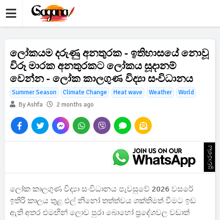
ලෝකයම දරුණු අනතුරක - ඉතිහාසයේ නොවූ
විරූ මාරක අනතුරකට ලෝකය සූදානම්
වෙන්න - ලෝක කාලගුණ විද්‍යා සංවිධානය
Summer Season
Climate Change
Heat wave
Weather
World
By Ashfa
2 months ago
ප්‍රචාරණය
ලෝක කාලගුණ විද්‍යා සංවිධානය පැවසුවේ 2026 වසරේ
ඉතිරි කාලය තුළ එල් නිනෝ තත්ත්වය ශක්තිමත් වීමට ඉඩ
ඇති අතර එමඟින් ලොව පුරා බොහෝ ප්‍රදේශවල වඩාත්