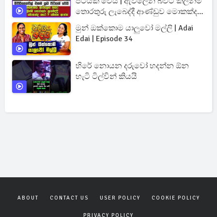
පිටියක් වෙයි | ඇවිලෙන බවට කලින්ම
තොරතුරු ලැබෙද්දී ආණ්ඩුව මොකක්ද
කරේ ?
මුන් ඔක්කොම යාලුවෝ මල්ලි | Adai
Edai | Episode 34
හිරේ නොයන දරුවෝ හදන්න ඕන
හැටි ටිල්වින් කියයි
ABOUT
CONTACT US
USER POLICY
COOKIE POLICY
PRIVACY POLICY