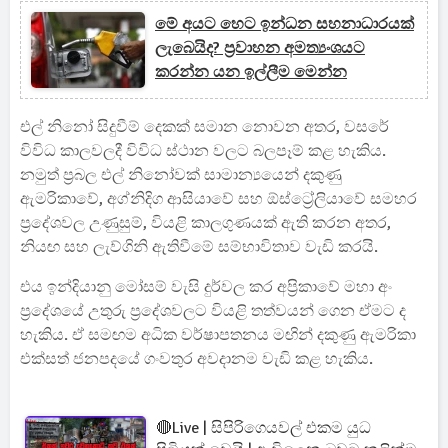
මේ අයට හෙට ඉන්ධන සහනාධාරයක්
ලැබෙයිද? ප්‍රවාහන අමත්‍යංශයට
කරන්න යන ඉල්ලීම මෙන්න
එල් නිනෝ සිදුවීම් දෙකක් සමාන නොවන අතර, වසරේ
විවිධ කාලවලදී විවිධ ස්ථාන වලට බලපෑම් කළ හැකිය.
නමුත් ප්‍රබල එල් නිනෝවක් සාමාන්‍යයෙන් දකුණු
ඇමරිකාවේ, අග්නිදිග ආසියාවේ සහ ඕස්ට්‍රේලියාවේ සමහර
ප්‍රදේශවල උණුසුම්, වියළි කාලගුණයක් ඇති කරන අතර,
නියඟ සහ ලැව්ගිනි ඇතිවීමේ සම්භාවිතාව වැඩි කරයි.
එය ඉන්දියානු මෝසම් වැසි දුර්වල කර අප්‍රිකාවේ මහා අං
ප්‍රදේශයේ උතුරු ප්‍රදේශවලට වියළි තත්වයන් ගෙන ඒමට ද
හැකිය. ඒ සමඟම අධික වර්ෂාපතනය මඟින් දකුණු ඇමරිකා
එක්සත් ජනපදයේ ගංවතුර අවදානම වැඩි කළ හැකිය.
🔴Live | සිපිරිගෙයවල් එකම යුධ