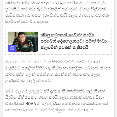
එක්සත් රාජධානියේ කාලගුණ විද්‍යා කාර්යාලයේ අනාවැකි
ප්‍රධානී මහාචාර්ය ඇඩම් ස්කයිෆ් පැවසුවේ විශාල සිදුවීමක්
පැමිණෙන බව අපට ඉතා විශ්වාසයි ලෙස හා එය වාර්තාගත
සිදුවීමක් පවා විය හැකිය.
හිටපු හමුදාපති ශවේන්ද්‍ර සිල්වා
සජබෙන් දේශපාලනයට? සමාජ මාධ්‍ය
කලඹමින් පුවතක් පැතිරෙයි
විද්‍යාඥයින් පවසන්නේ ශක්තිමත් එල් නිනෝවක් සාගර
මතුපිටට පහළින් පිහිටා ඇති බව හා චන්ද්‍රිකා, බෝයාවන් සහ
සාගර දත්ත වලින් පෙන්නුම් කරන්නේ අසාමාන්‍ය ලෙස
උණුසුම් ජල රැල්ලක් බවයි.
මෙම ජලයේ උණුසුම අපි දැක ඇති ශක්තිමත්ම එල් නිනෝ
සිදුවීම් කිහිපයකට තරඟ කරයි ලෙස එක්සත් ජනපද විද්‍යා
ඒජන්සියේ NOAA හි දේශගුණික පුරෝකථන මධ්‍යස්ථානයේ
භෞතික විද්‍යාඥ මිෂෙල් එල් හියුරෙක්ස් පවසා ඇත.