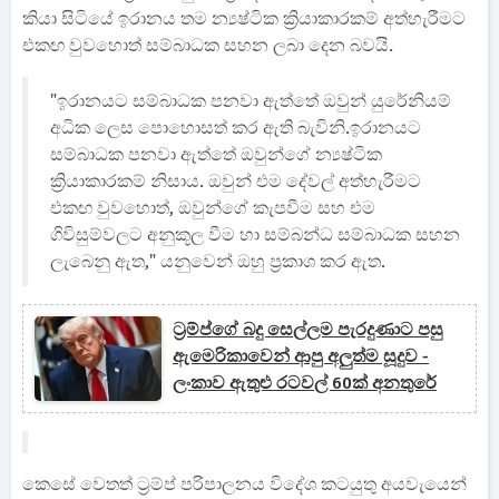
කියා සිටියේ ඉරානය තම න්‍යෂ්ටික ක්‍රියාකාරකම් අත්හැරීමට
එකඟ වුවහොත් සම්බාධක සහන ලබා දෙන බවයි.
"ඉරානයට සම්බාධක පනවා ඇත්තේ ඔවුන් යුරේනියම්
අධික ලෙස පොහොසත් කර ඇති බැවිනි.ඉරානයට
සම්බාධක පනවා ඇත්තේ ඔවුන්ගේ න්‍යෂ්ටික
ක්‍රියාකාරකම් නිසාය. ඔවුන් එම දේවල් අත්හැරීමට
එකඟ වුවහොත්, ඔවුන්ගේ කැපවීම සහ එම
ගිවිසුම්වලට අනුකූල වීම හා සම්බන්ධ සම්බාධක සහන
ලැබෙනු ඇත," යනුවෙන් ඔහු ප්‍රකාශ කර ඇත.
ට්‍රම්ප්ගේ බදු සෙල්ලම පැරදුණාට පසු
ඇමෙරිකාවෙන් ආපු අලුත්ම සූදුව -
ලංකාව ඇතුළු රටවල් 60ක් අනතුරේ
කෙසේ වෙතත් ට්‍රම්ප් පරිපාලනය විදේශ කටයුතු අයවැයෙන්