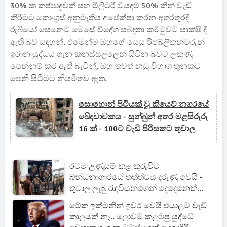
30% ක කප්පාදුවක් සහ මිලිටරි වියදම් 50% කින් වැඩි
කිරීමට කොංග්‍රස් අනුමැතිය අපේක්ෂා කරන අතරතුරදී
රුබියෝ සෙනෙට් මෙසේ විදේශ සබඳතා කමිටුවට සාක්ෂි දී
ඇති බව සඳහන්. එමෙන්ම ඔහුගේ සෙසු රිපබ්ලිකන්වරුන්
ඉරාන යුද්ධය ගැන කනස්සල්ලෙන් සිටින බවට ලකුණු
පෙන්නුම් කර ඇති බැවින්, ඔහු තවත් නඩු විභාග තුනකට
පෙනී සිටීමට නියමිතව ඇත.
සොහොන් පිටියක් වූ කියෙව් නගර‍යේ
ඛේදවාචකය - සුන්බුන් අතර මළසිරුරු
16 ක් - 100ට වැඩි පිරිසකට තුවාල
රටම උණුසුම් කළ කුරුවිට
බන්ධනාගාරයේ තත්ත්වය දරුණු වෙයි -
තුවාල ලැබු රැඳවියන්ගෙන් දෙදෙනෙක්
ජීවිතක්ෂයට [UPDATE]
මේක ඉක්මනින් ඉවර වෙයි එයාලට වැඩි
කාලයක් නෑ.. ලොවම කළඹපු යුද්ධේ