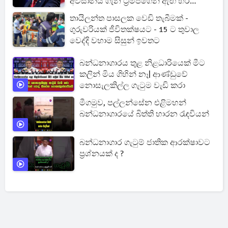
අවසානය ගැන ට්‍රම්ප්ගෙන් ඇඟ හිරි
වැටෙන ප්‍රකාශයක්
තායිලන්ත පාසලක වෙඩි තැබීමක් -
ගුරුවරියක් ජීවිතක්ෂයට - 15 ට තුවාල
වෙද්දි වහාම සිසුන් ඉවතට
බන්ධනාගාරය තුළ නිළධාරියෙක් මීට
කලින් මිය ගිහින් නෑ| ආණ්ඩුවේ
නොසැලකිල්ල ගැටුම වැඩි කරා
මීගමුව, පල්ලන්සේන එළිමහන්
බන්ධනාගාරයේ බිත්ති හාරන රැඳවියන්
බන්ධනාගාර ගැටුම් ජාතික ආරක්ෂාවට
ප්‍රශ්නයක් ද ?