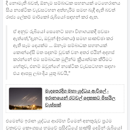
දී නොමැති බවත්, ඕනෑම සම්බාධක සහනයක් ටෙහෙරානය
සිය න්‍යෂ්ටික වැඩසටහන අත්හැරීම සමඟ බැඳී ඇති බවත්
රාජ්‍ය ලේකම් මාර්කෝ රුබියෝ සඳහන් කර ඇත.
ඒ අනුව රුබියෝ සෙනෙට් සභා විභාගයකදී පවසා
ඇත්තේ,"දැනට, ඔවුන් (ඉරානය) සමඟ සාකච්ඡා කර
ඇති සෑම දෙයක්ම ... ඕනෑම සම්බාධක සහනයක්
කොන්දේසි මත පදනම් වූවක් වන අතර එයින් අදහස්
කරන්නේ එම සම්බාධක මුලින්ම ක්‍රියාත්මක කිරීමට
හේතුව, එනම් ඔවුන්ගේ න්‍යෂ්ටික වැඩසටහන සඳහා
එය ආපසු ලබා දිය යුතු බවයි,"
මැදපෙරදිග මහා යුද්ධය ඇවිලේ -
ඉරානයෙන් රටවල් දෙකකට මිසයිල
වැස්සක්
එමෙන්ම ඉරාන යුද්ධය ආරම්භ වීමෙන් අනතුරුව ප්‍රථම
වතාවට කොංග්‍රසය හමුවේ ප්‍රසිද්ධියේ සාක්ෂි දෙමින් රුබියෝ