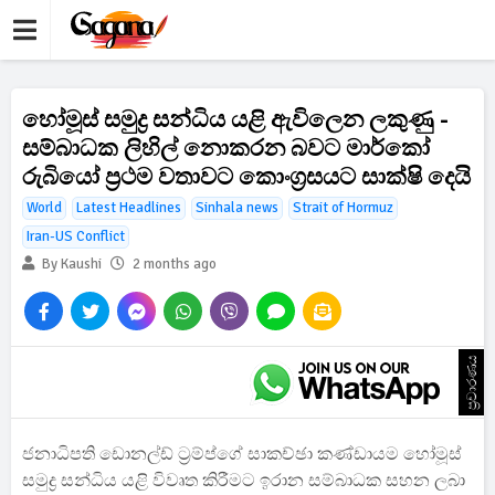
හෝමූස් සමුද්‍ර සන්ධිය ‍යළි ඇවිලෙන ලකුණු -
සම්බාධක ලිහිල් නොකරන බවට මාර්කෝ
රුබියෝ ප්‍රථම වතාවට කොංග්‍රසයට සාක්ෂි දෙයි
World
Latest Headlines
Sinhala news
Strait of Hormuz
Iran-US Conflict
By Kaushi
2 months ago
ප්‍රචාරණය
ජනාධිපති ඩොනල්ඩ් ට්‍රම්ප්ගේ සාකච්ඡා කණ්ඩායම හෝමූස්
සමුද්‍ර සන්ධිය ‍යළි විවෘත කිරීමට ඉරාන සම්බාධක සහන ලබා