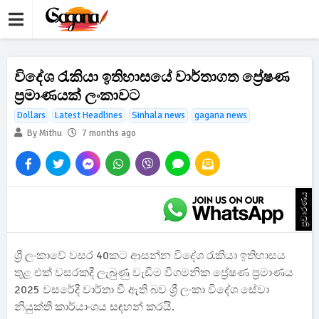
විදේශ රැකියා ඉතිහාසයේ වාර්තාගත ප්‍රේෂණ
ප්‍රමාණයක් ලංකාවට
Dollars
Latest Headlines
Sinhala news
gagana news
By Mithu
7 months ago
ප්‍රචාරණය
ශ්‍රී ලංකාවේ වසර 40කට ආසන්න විදේශ රැකියා ඉතිහාසය
තුළ එක් වසරකදී ලැබුණු වැඩිම විගමනික ප්‍රේෂණ ප්‍රමාණය
2025 වසරේදී වාර්තා වී ඇති බව ශ්‍රී ලංකා විදේශ සේවා
නියුක්ති කාර්යාංශය සඳහන් කරයි.