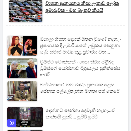
වාහන ආනයනය නිසා ලංකාව ලෝක
අමාරුවක - මහ බැංකුව කියයි
ඔයාලා හිතන දෙයක් ඔතන වුණේ නැහැ -
ප්‍රසංගයක දි උමාරියාගේ උඩුකය පෙනුනා
යැයි සමාජ මාධ්‍ය තුළ ප්‍රචාරය වන
සිදුවීමකට ඇය විසින් උත්තර බඳියි
ට්‍රම්ප්ට ටොක්කක් - ගාසා තීරය පිළිබඳ
[PHOTOS]
ට්‍රම්ප්ගේ යෝජනාව ඊශ්‍රායලය ප්‍රතික්ෂේප
කරයි
බන්ධනාගාර නව මාධ්‍ය ප්‍රකාශක ලෙස
සේනක පල්ලේතැන්න මහතා පත් කෙරේ
දෙන්නට දෙන්නා දෙවැනි නැහැ...ඒ
තාත්තයි පුතයි... සුපිරි සුපිරි