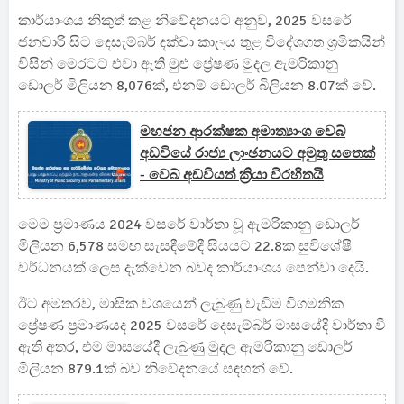
කාර්යාංශය නිකුත් කළ නිවේදනයට අනුව, 2025 වසරේ
ජනවාරි සිට දෙසැම්බර් දක්වා කාලය තුළ විදේශගත ශ්‍රමිකයින්
විසින් මෙරටට එවා ඇති මුළු ප්‍රේෂණ මුදල ඇමරිකානු
ඩොලර් මිලියන 8,076ක්, එනම් ඩොලර් බිලියන 8.07ක් වේ.
මහජන ආරක්ෂක අමාත්‍යාංශ වෙබ්
අඩවියේ රාජ්‍ය ලාංඡනයට අමුතු සතෙක්
- වෙබ් අඩවියත් ක්‍රියා විරහිතයි
මෙම ප්‍රමාණය 2024 වසරේ වාර්තා වූ ඇමරිකානු ඩොලර්
මිලියන 6,578 සමඟ සැසඳීමේදී සියයට 22.8ක සුවිශේෂී
වර්ධනයක් ලෙස දැක්වෙන බවද කාර්යාංශය පෙන්වා දෙයි.
ඊට අමතරව, මාසික වශයෙන් ලැබුණු වැඩිම විගමනික
ප්‍රේෂණ ප්‍රමාණයද 2025 වසරේ දෙසැම්බර් මාසයේදී වාර්තා වී
ඇති අතර, එම මාසයේදී ලැබුණු මුදල ඇමරිකානු ඩොලර්
මිලියන 879.1ක් බව නිවේදනයේ සඳහන් වේ.