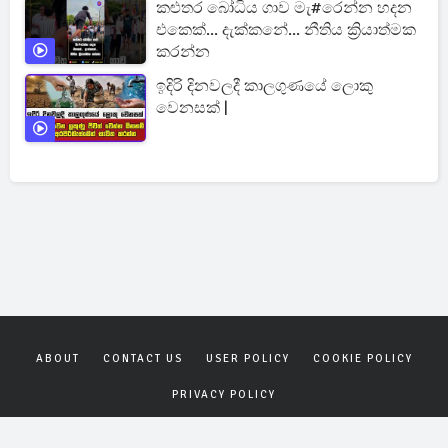
කළුතර බෝධිය ගාව මැ#රෙන්න හදන
එකෙක්... දැක්කනේ... නීතිය ක්‍රියාත්මක
කරන්න
ඉදිරි දිනවලදී කාලගුණයේ ලොකු
වෙනසක් |
ABOUT
CONTACT US
USER POLICY
COOKIE POLICY
PRIVACY POLICY