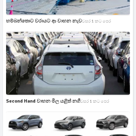
හම්බන්තොට වරායට ආ වාහන නැව
වසර 1 කට පෙර
Second Hand වාහන මිල යළිත් නගී
වසර 1 කට පෙර