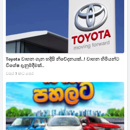
Toyota වාහන ගැන හදිසි නිවේදනයක්..! වාහන හිමියන්ට
විශේෂ දැනුම්දීමක්..
වසර 3 කට පෙර