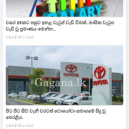
වසර 25කට පසුව ඉහළ වැටුප් වැඩි වීමක්..මාසික වැටුප
වැඩි වූ ප්‍රමාණය මෙන්න..
වසර 2 කට පෙර
පිට පිට සිව් වැනි වරටත් ටොයෝටා සමාගමේ සිදු වූ
පෙරළිය.
වසර 2 කට පෙර