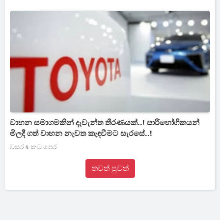
වාහන සමාගමකින් දැවැන්ත තීරණයක්..! පාරිභෝගිකයන්
මිලදී ගත් වාහන නැවත කැඳවීමට සැරසේ..!
වසර 4 කට පෙර
තවත් පුවත්