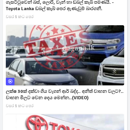
ගැසට්ටුවෙන් බස්, ලොරි, වෑන් හා ඩබල් කැබ් පමණයි. -
Toyota Lanka ඩබල් කැබ් පෙර ඇණැවුම් බාරගනී.
වසර 1 කට පෙර
ලක්ෂ 30ක් දක්වා ගිය වැගන් ආර් බද්ද.. අනිත් වාහන වලට?..
වාහන මිලට වෙන දෙය මෙන්න..(VIDEO)
වසර 1 කට පෙර