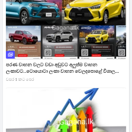
පරණ වාහන වලට වඩා අඩුවට අලුත්ම වාහන
ලංකාවට..ටොයොටා ලංකා වාහන වෙලදපොළේ විශාල
පෙරළියක් කරයි..(PHOTOS)
වසර 1 කට පෙර