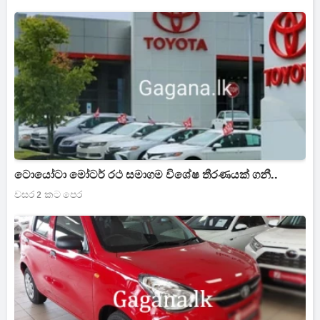
ටොයෝටා මෝටර් රථ සමාගම විශේෂ තීරණයක් ගනී..
වසර 2 කට පෙර