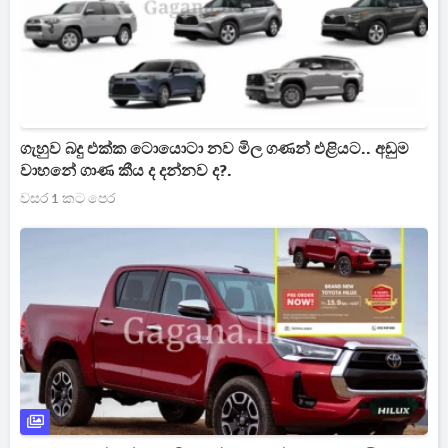
ගැහුව බදු එක්ක ටොයොටා නව මිල ගණන් එළියට.. අඩුම
වාහනේ ගාණ කීය ද දන්නව ද?.
වසර 1 කට පෙර