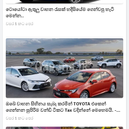
ටොයෝටා ඇතුලු වාහන රැසක් හදිසියේම ගෙන්වපු හැටි
මෙන්න..
වසර 1 කට පෙර
ඔබේ වාහන සිහිනය සැබෑ කරමින් TOYOTA එකෙන්
ගෙන්නන සුපිරිම වන්ඩි ටිකට Tax වදින්නේ මෙහෙමයි. -
(VIDEO)
වසර 1 කට පෙර