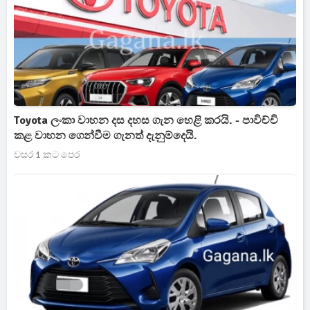
Toyota ලංකා වාහන දස දහස ගැන හෙළි කරයි. - පාවිච්චි
කළ වාහන ගෙන්වීම ගැනත් දැනුම්දෙයි.
වසර 1 කට පෙර