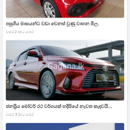
පසුගිය මාසයන්ට වඩා වෙනස් වුණු වාහන මිල.
වසර 2 කට පෙර
ජනප්‍රිය මෝටර් රථ වර්ගයක් හදිසියේ නැවත කැඳවයි...
වසර 3 කට පෙර