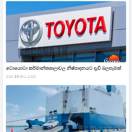
ටොයොටා කර්මාන්තශාලාවල නිෂ්පාදනයට දැඩි බලපෑමක්
මාස 10 කට පෙර