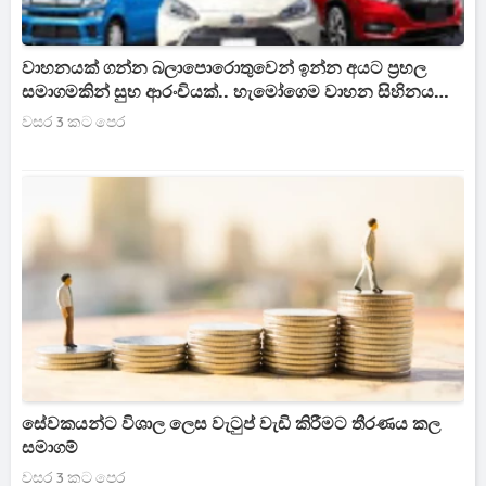
වාහනයක් ගන්න බලාපොරොතුවෙන් ඉන්න අයට ප්‍රභල
සමාගමකින් සුභ ආරංචියක්.. හැමෝගෙම වාහන සිහිනය
හැබෑවෙයි..
වසර 3 කට පෙර
සේවකයන්ට විශාල ලෙස වැටුප් වැඩි කිරීමට තීරණය කල
සමාගම්
වසර 3 කට පෙර