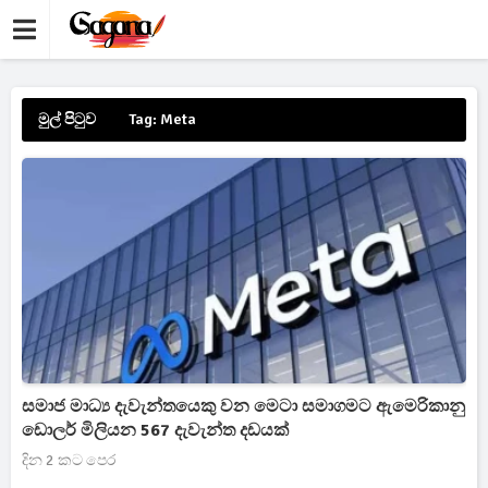
මුල් පිටුව
Tag: Meta
සමාජ මාධ්‍ය දැවැන්තයෙකු වන මෙටා සමාගමට ඇමෙරිකානු
ඩොලර් මිලියන 567 දැවැන්ත දඩයක්
දින 2 කට පෙර