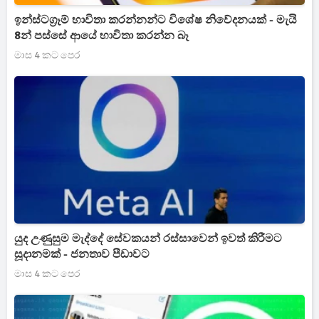
ඉන්ස්ටග්‍රෑම් භාවිතා කරන්නන්ට විශේෂ නිවේදනයක් - මැයි
8න් පස්සේ ආයේ භාවිතා කරන්න බෑ
මාස 4 කට පෙර
යුද උණුසුම මැද්දේ සේවකයන් රස්සාවෙන් ඉවත් කිරීමට
සූදානමක් - ජනතාව පීඩාවට
මාස 4 කට පෙර