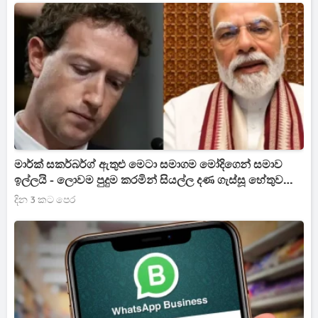
මාර්ක් සකර්බර්ග් ඇතුළු මෙටා සමාගම මෝදිගෙන් සමාව
ඉල්ලයි - ලොවම පුදුම කරමින් සියල්ල දණ ගැස්සූ හේතුව
මෙන්න
දින 3 කට පෙර