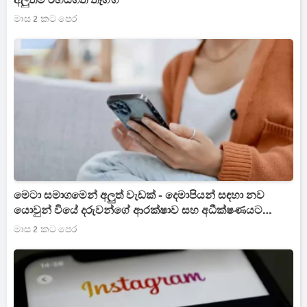
අලුත්ම රහසිගත තෑග්ග
මාස 2 කට පෙර
මෙටා සමාගමෙන් අලුත් වැඩක් - දෙමාපියන් සඳහා නව
යොවුන් වියේ දරුවන්ගේ ආරක්ෂාව සහ අධීක්ෂණයට
විශේෂාංග
මාස 2 කට පෙර