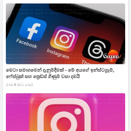
මෙටා සමාගමෙන් දැනුම්දීමක් - මේ අයගේ ඉන්ස්ටග්‍රෑම්,
ෆේස්බුක් සහ ත්‍රෙඩ්ස් ගිණුම් වසා දමයි
මාස 6 කට පෙර