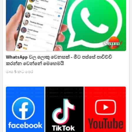
WhatsApp වල ලොකු වෙනසක් - මීට පස්සේ පාවිච්චි
කරන්න වෙන්නේ මෙහෙමයි
මාස 5 කට පෙර