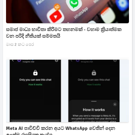
සමාජ මාධ්‍ය භාවිතා කිරීමට තහනමක් - වහාම ක්‍රියාත්මක
වන පරිදි නීතියක් සම්මතයි
මාස 2 කට පෙර
Meta AI පාවිච්චි කරන අයට WhatsApp වෙතින් දෙන