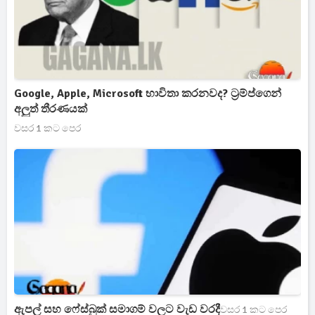
Google, Apple, Microsoft භාවිතා කරනවද? ට්‍රම්ප්ගෙන්
අලුත් තීරණයක්
වසර 1 කට පෙර
ඇපල් සහ ෆේස්බුක් සමාගම් වලට වැඩ වරදී
වසර 1 කට පෙර