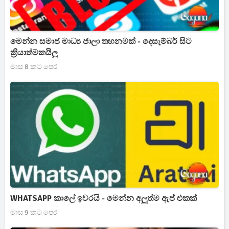
මෙන්න සමාජ මාධ්‍ය ජාලා තහනමක් - දෙසැම්බර් සිට
ක්‍රියාත්මකයිලු
මාස 8 කට පෙර
WHATSAPP කාලේ ඉවරයි - මෙන්න අලුත්ම ඇප් එකක්
මාස 9 කට පෙර