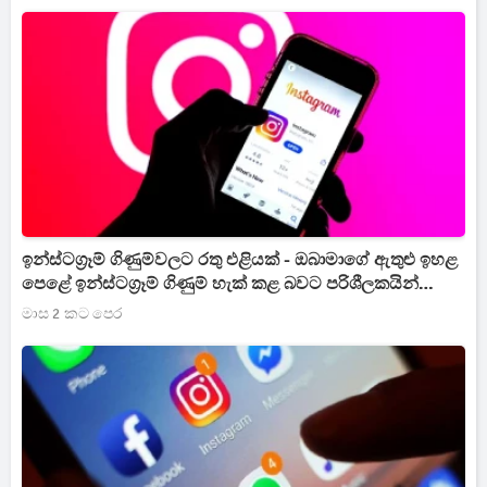
ඉන්ස්ටග්‍රෑම් ගිණුම්වලට රතු එළියක් - ඔබාමාගේ ඇතුළු ඉහළ
පෙළේ ඉන්ස්ටග්‍රෑම් ගිණුම් හැක් කළ බවට පරිශීලකයින්
කැළඹෙයි
මාස 2 කට පෙර