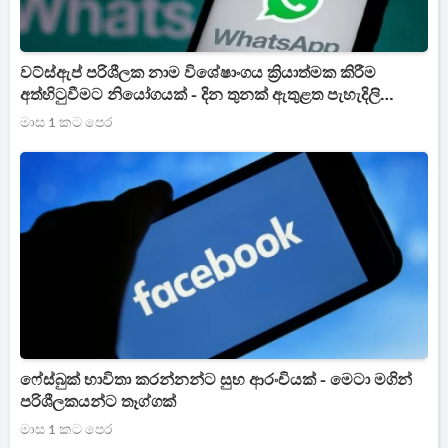
වට්ස්ඇප් පරිශීලක නාම විශේෂාංගය ක්‍රියාත්මක කිරීම
අත්හිටුවීමට නියෝගයක් - දින තුනක් ඇතුළත පැහැදිලි
කරන්නැයි මෙටා වෙතින් ඉල්ලයි
මාස 1 කට පෙර
ෆේස්බුක් භාවිතා කරන්නන්ට සුභ ආරංචියක් - මෙටා මගින්
පරිශීලකයන්ට තෑග්ගක්
මාස 1 කට පෙර