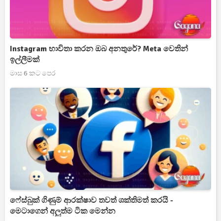
Instagram භාවිතා කරන ඔබ අනතුරේ? Meta වෙතින්
ඉල්ලීමක්
මාස 6 කට පෙර
ෆේස්බුක් ගිණුම් ආරක්ෂාව තවත් ශක්තිමත් කරයි -
මෙටාගෙන් අලුත්ම ටික මෙන්න