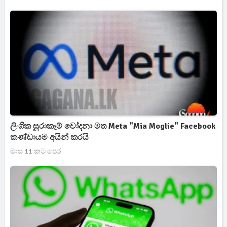
ලිංගික සූරාකෑම් චෝදනා මත Meta "Mia Moglie" Facebook
කණ්ඩායම අයින් කරයි
මාස 11 කට පෙර