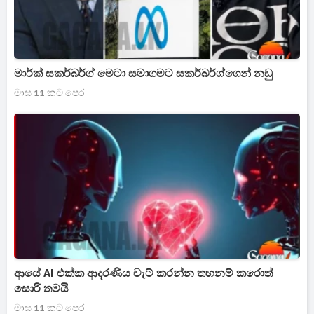
මාර්ක් සකර්බර්ග් මෙටා සමාගමට සකර්බර්ග්ගෙන් නඩු
මාස 11 කට පෙර
ආයේ AI එක්ක ආදරණිය චැට් කරන්න තහනම් කරොත්
සොරි තමයි
මාස 11 කට පෙර