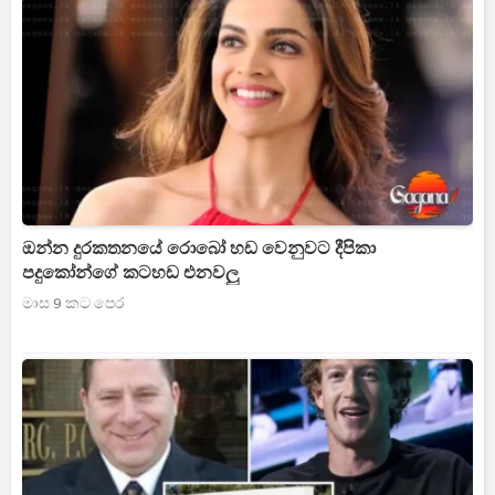
ඔන්න දුරකතනයේ රොබෝ හඩ වෙනුවට දීපිකා
පදුකෝන්ගේ කටහඩ එනවලු
මාස 9 කට පෙර