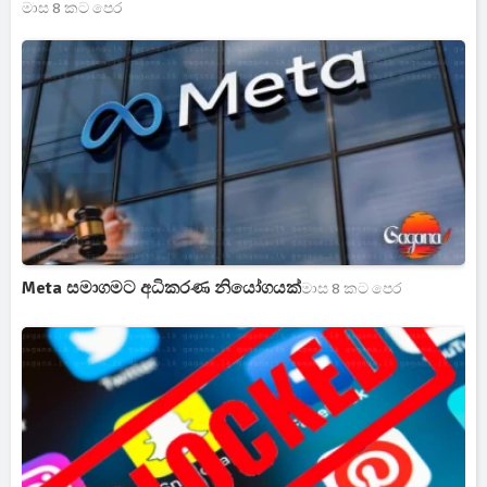
මාස 8 කට පෙර
Meta සමාගමට අධිකරණ නියෝගයක්
මාස 8 කට පෙර