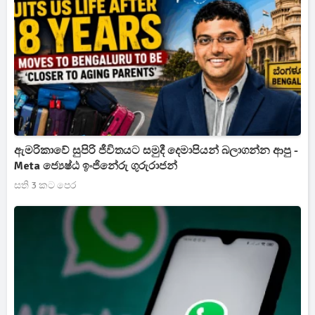
ඇමරිකාවේ සුපිරි ජීවිතයට සමුදී දෙමාපියන් බලාගන්න ආපු -
Meta ජ්‍යෙෂ්ඨ ඉංජිනේරු ගුරුරාජන්
සති 3 කට පෙර