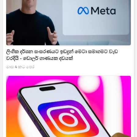
ලිංගික දර්ශන සංසරණයට ඉඩදුන් මෙටා සමාගමට වැඩ
වරදියි - ඩොලර් ගාණයක දඩයක්
මාස 4 කට පෙර