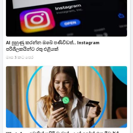
AI පුහුණු කරන්න ඔබේ පණිවිඩත්.. Instagram
පරිශීලකයින්ට රතු එළියක්
මාස 3 කට පෙර