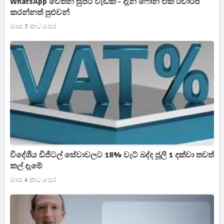
WhatsApp වෙතින් සුපිරි වැඩක් - දැන් ෆෝන් එක රීචාර්ජ්
කරන්නත් පුළුවන්
මාස 3 කට පෙර
විදේශීය ඩිජිටල් සේවාවලට 18% වැට් බද්ද ජූලි 1 දක්වා තවත්
කල් දැමේ
මාස 4 කට පෙර