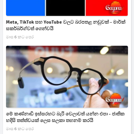
Meta, TikTok සහ YouTube වලට බරපතළ නඩුවක් - මාර්ක්
සකර්බර්ග්වත් ගෙන්වයි
මාස 6 කට පෙර
මේ කණ්නාඩි ඉස්සරහට බැරි වෙලාවත් යන්න එපා - ජාතික
හදිසි තත්ත්වයක් ලෙස සලකා තහනම් කරයි
මාස 6 කට පෙර