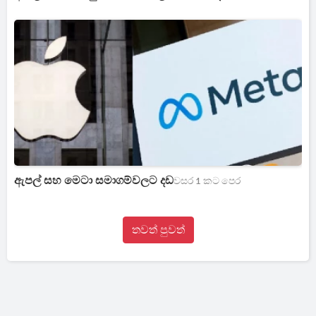
ඇපල් සහ මෙටා සමාගම්වලට දඩ
වසර 1 කට පෙර
තවත් පුවත්