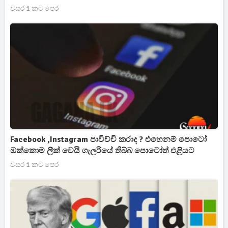
වසර 1 කට පෙර
Facebook ,Instagram පාවිච්චි කරාද ? එහෙනම් පොටෝ
ඔක්කොම ලීක් වෙයි ගැලරියේ තිබ්බ පොටෝත් එළියට
වසර 1 කට පෙර