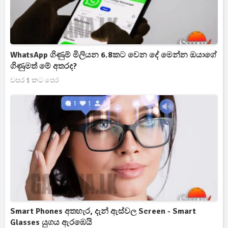
WhatsApp ගිණුම් මිලියන 6.8කට වෙන දේ මෙන්න ඔයාගේ
ගිණුමත් මේ අතරද?
වසර 1 කට පෙර
Smart Phones අතහැර, දැන් ඇස්වල Screen - Smart
Glasses යුගය ඇරඹෙයි