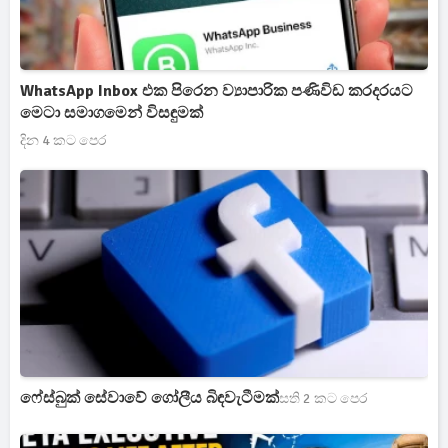
WhatsApp Inbox එක පිරෙන ව්‍යාපාරික පණිවිඩ කරදරයට
මෙටා සමාගමෙන් විසඳුමක්
දින 4 කට පෙර
ෆේස්බුක් සේවාවේ ගෝලීය බිඳවැටීමක්
සති 2 කට පෙර