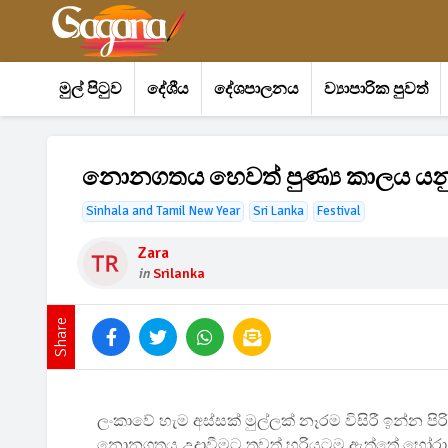
මුල් පිටුව
දේශීය
දේශපාලනය
ව්‍යාපාරික පුවත්
නොනගතය හෙවත් පුණ්‍ය කාලය යනු
Sinhala and Tamil New Year
Sri Lanka
Festival
Zara
in
Srilanka
Share
ලංකාවේ හැම අස්සක් මුල්ලක් නෑරම විසිරී ඉන්න පිර
නොනගතය උදාවීමට තවත් හරියටම ඇත්තේ හෝරා ක