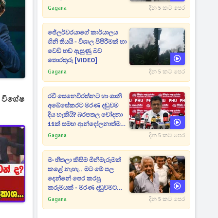
Gagana
දින 5 කට පෙර
ජේලර්වරයාගේ කාර්යාලය
ගිනි තියයි - විශාල පිපිරීමක් හා
වෙඩි හඬ ඇසුණු බව
තොරතුරු [VIDEO]
Gagana
දින 5 කට පෙර
රවී සෙනෙවිරත්නට හා ශානි
ලා විශේෂ
අබේසේකරට මරණ දඬුවම
දිය හැකියි? බරපතල චෝදනා
11ක් සමඟ ආන්දෝලනාත්මක
ප්‍රකාශයක් [VIDEO]
Gagana
දින 5 කට පෙර
මං හිතලා කිසිම මිනිමැරුමක්
කළේ නැහැ.. මට මේ පල
දෙන්නේ පෙර කරපු
කරුමයක් - මරණ දඬුවමට
කළින් කට ඇරපු පූජිත් හඬා
Gagana
දින 5 කට පෙර
වැටෙයි [VIDEO]