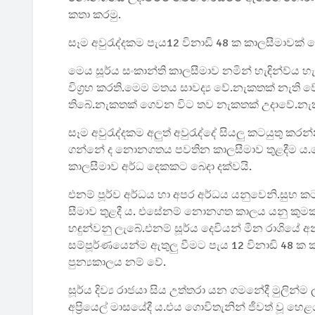
කතා කරමු.
සෑම අවුරැද්දකම පැය12 විනාඩි 48 ක කාලසීමාවක්
මෙය සූර්ය සංකාන්ති කාලසීමාව නමින් හැඳින්ව්
විග්‍රහ කරති.මෙම මතය සාවද්‍ය වේ.නැකතක් නැති
තිබේ.නැකතක් ගෙවන විට තව නැකතක් උදාවේ.නැකැත
සෑම අවුරැද්දකම අලුත් අවුරැද්දේ සියලු කටයුතු ක
ගන්නේ ද නොනගතය පවතින කාලසීමාව තුළදීම ය.ජෝති
කාලසීමාව අර්ධ දෙකකට බෙදා දක්වයි.
එනම් පූර්ව අර්ධය හා අපර අර්ධය යනුවෙනි.සුභ 
සීමාව තුළදී ය. එසේනම් නොනගත කාලය යනු කුමක
හඳුන්වනු ලැබේ.එනම් සූර්ය දෙවියන් මීන රාශියේ
සම්පූර්ණයෙන්ම ඇතුලු වීමට පැය 12 විනාඩි 48
පුන්‍යකාලය නම් වේ.
සූර්ය දිව්‍ය රාජයා සිය උත්තරා යන ගමනේදී මුලින
අප්‍රියෙල් මාසයේදී ය.එය ගොවිතැනින් ජීවත් වූ හෙළ