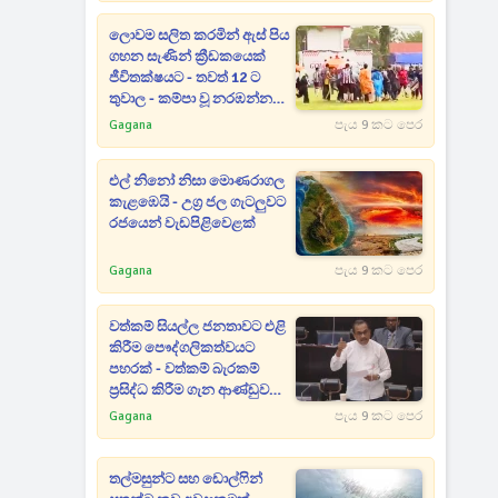
ලොවම සලිත කරමින් ඇස් පිය
ගහන සැණින් ක්‍රීඩකයෙක්
ජීවිතක්ෂයට - තවත් 12 ට
තුවාල - කම්පා වූ නරඹන්නන්
සියලු දෙනා පිටියට දුවන් එයි
Gagana
පැය 9 කට පෙර
එල් නිනෝ නිසා මොණරාගල
කැළඹෙයි - උග්‍ර ජල ගැටලුවට
රජයෙන් වැඩපිළිවෙළක්
Gagana
පැය 9 කට පෙර
වත්කම් සියල්ල ජනතාවට එළි
කිරීම පෞද්ගලිකත්වයට
පහරක් - වත්කම් බැරකම්
ප්‍රසිද්ධ කිරීම ගැන ආණ්ඩුව
ගන්න යන අලුත්ම තීරණය
Gagana
පැය 9 කට පෙර
මෙන්න
තල්මසුන්ට සහ ඩොල්ෆින්