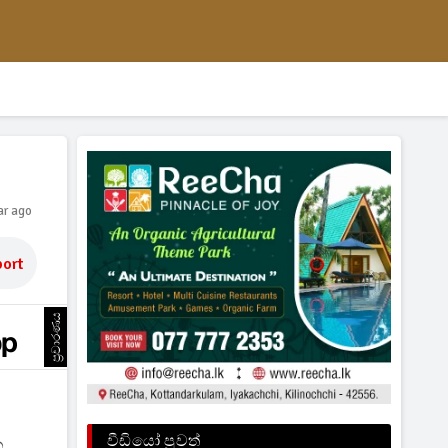
ar ago
ort
ප්‍රචාරණය
වීඩියෝ පුවත්
න