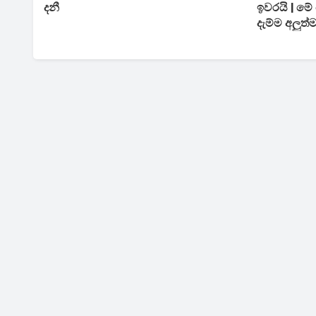
දනී
ඉවරයි | ම
දැම්ම අලුත්