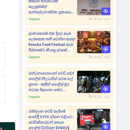
කිසියම් පාර්ශ්වයක
සැලසුමක්ද?
ව
ආන්දෝලනාත්මක ප්‍රකාශයක්
එළියට [VIDEO]
Gagana
දින 4 කට පෙර
දවස් හතරක් එක දිගට කෑම
ලෝකෙක තනි වෙන්න ආසද?
Reecha Food Festival කෑම
පිස්සෙක්ට කියාපු දවසක්
මෙන්න
Gagana
දින 4 කට පෙර
බන්ධනාගාරයෙන් වෙඩි හඬ?
පොලිස් නිලධාරින් වෙත ගල්
ප්‍රහාර - ඥාතීන් පොලිස් මුර
බාධක බිඳගෙන යාමට
උත්සාහයක [VIDEO]
Gagana
දින 5 කට පෙර
රත්මලාන වෙඩි තැබීමේ
සංවේදී CCTV දර්ශන එළියට -
වෙඩික්කරුවන් සොයා
පොලිස් විමර්ශන [VIDEO]