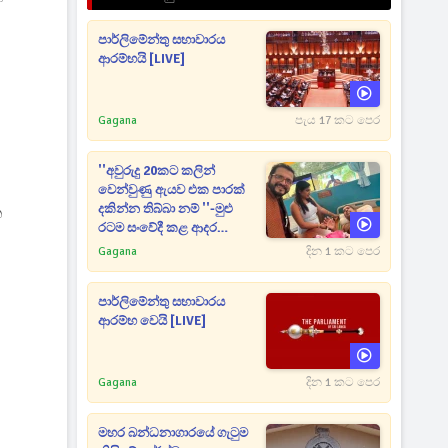
පාර්ලිමේන්තු සභාවාරය
ආරම්භයි [LIVE]
Gagana
පැය 17 කට පෙර
''අවුරුදු 20කට කලින්
වෙන්වුණු ඇයව එක පාරක්
දකින්න තිබ්බා නම් ''-මුළු
ත
රටම සංවේදී කළ ආදර
අමරණීය මතකය
Gagana
දින 1 කට පෙර
පාර්ලිමේන්තු සභාවාරය
ආරම්භ වෙයි [LIVE]
Gagana
දින 1 කට පෙර
මහර බන්ධනාගාරයේ ගැටුම