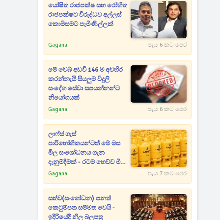
යෝෂිත රාජපක්ෂ සහ රෝහිත
රාජපක්ෂට විරුද්ධව අල්ලස්
කොමිසමට පැමිණිල්ලක්
Gagana
පැය 6 කට පෙර
මේ වෙබ් අඩවි 146 ම අවහිර
කරන්නැයි සියලුම විදුලි
සංදේශ සේවා සපයන්නන්ට
නියෝගයක්
Gagana
පැය 6 කට පෙර
ලාෆ්ස් ගැස්
පාරිභෝගිකයන්ටත් මේ මස
මිල සංශෝධනය ගැන
දැනුම්දීමක් - රටම හෙව්ව මිල
ගණන් මෙන්න
Gagana
පැය 7 කට පෙර
සත්ව(සංශෝධන) පනත්
කෙටුම්පත සම්මත වෙයි -
ඉදිරියේදී නිල බලපත්‍ර