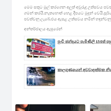
මෙම සතුට මුල් කරගෙන අලුත් අවුරුදු උත්සවය පවත
ගමන් කරයි.නැතහොත් හෙළ දීපයට මුදුන් වෙයි.සූ
පවත්වනු ලැබේ.එය ඇසළ උත්සවය නමින් හඳූන්වනු
අන්තර්ජාලය ඇසුරෙන්
පුංචි ඡන්දයට පැමිණිලි 150ත් ප
කාලගුණයෙන් අවවාදාත්මක නිව