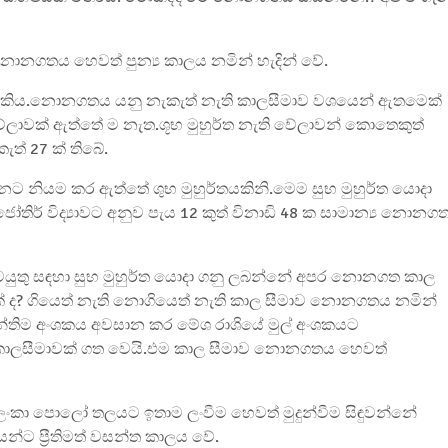
 නොනගතය හෙවත් පුන්‍ය කාලය නමින් හැදින් වේ.
ය හැකිය.නොනගතය යනු නැකැත් නැති කාලසීමාව වශයෙන් ඇතමෙක්
 වේලාවක් ඇත්තේ ම නැත.ශූභ මුහුර්ත නැති වේලාවන් කොතෙකුත්
් 27 ක් තිබේ.
රන්නට නියම කර ඇත්තේ ශුභ මුහුර්තයකිනි.මෙම සුභ මුහුර්ත යොදා
ර් විද්‍යාවට අනුව පැය 12 කුත් විනාඩි 48 ක සාමාන්‍ය නොනග
කටයුතු සඳහා සුභ මුහුර්ත යොදා ගනු ලබන්නේ අපර නොනගත කාල
් ද? ගියෙත් නැති නොගියෙත් නැති කාල සීමාව නොනගතය නමින්
 අන්තිම අංශකය අවසාන කර මේශ රාශියේ මුල් අංශකයට
 ක කාලසීමාවක් ගත වෙයි.එම කාල සීමාව නොනගතය හෙවත්
්ම ලංකා පොලෝ තලයට ඉතාම ලංවීම හෙවත් මුදුන්වීම සිඳුවන්නේ
යන්ට ප්‍රීතිමත් වසන්ත කාලය වේ.