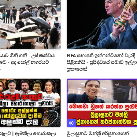
යාව ගිනි ගනී - උෂ්ණත්වය
FIFA සභාපති ඉන්ෆන්ටිනෝ වැරදි
 39ට - අද සෝල් නගරයට
පිළිගනියි - ප්‍රසිද්ධියේ සමාව ඉල්
ස
ප්‍රකාශයක්
ඇතුලට | ඇමතිලා හොරාකලා
මුලාසුනට මන්ත්‍රී අර්ජුනාගෙන්