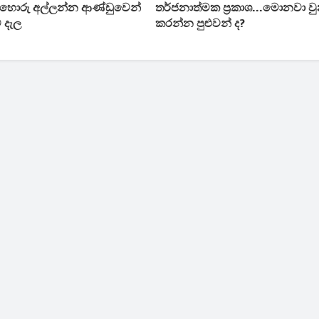
ේ හොරු අල්ලන්න ආණ්ඩුවෙන්
තර්ජනාත්මක ප්‍රකාශ...මොනවා ව
ම දැල
කරන්න පුළුවන් ද?