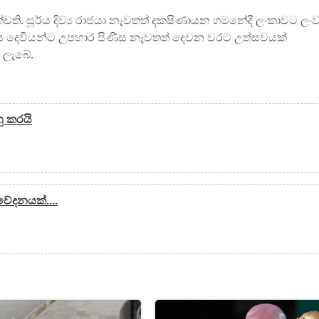
්වති. සූර්ය දිව්‍ය රාජයා නැවතත් දකෂිණායන ගමනේදී ලංකාවට ලං
ර්ය දෙවියන්ට උපහාර පිණිස නෑවතත් දෙවන වරට උත්සවයක්
 ලැබේ.
හු කරයි
ේදනයක්....