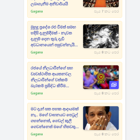
ලබාගැනීම අනිවාර්යයි
Gagana
පැය 7 කට පෙර
මුහුදු ප්‍රදේශ රළු වීමත් සමඟ
හදිසි දැනුම්දීමක් - නැවත
දැනුම් දෙන තුරු දැඩි
අවධානයෙන් පසුවන්නැයි
දන්වයි
Gagana
පැය 8 කට පෙර
රජයේ නිලධාරීන්ගේ සහ
ව්‍යවස්ථාපිත ආයතනවල
නිලධාරින්ගේ වත්කම්
බැරකම් ප්‍රසිද්ධ කිරීම
සම්බන්ධයෙන් සංශෝධනයක්
Gagana
පැය 8 කට පෙර
මට දැන් සත පහක ආදායමක්
නෑ.. මගේ වාහනයට පෙට්‍රල්
ගහන්නෙත්, ගෙවල් කුලී
ගෙවන්නෙත් මගේ හිතවතුන්
- දේශපාලනේට ආවැයින් වූ
Gagana
පැය 8 කට පෙර
පාඩුව කියන රාජිත