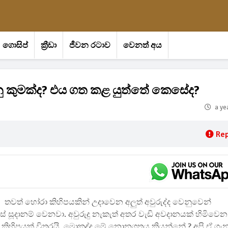
ගොසිප්
ක්‍රීඩා
ජීවන රටාව
වෙනත් අය
 කුමක්ද? එය ගත කළ යුත්තේ කෙසේද?
a ye
Rep
තවත් හෝරා කිහිපයකින් උදාවෙන අලුත් අවුරුද්ද වෙනුවෙන්
ිස් සූදානම් වෙනවා. අවුරුදු නැකැත් අතර වැඩි අවදානයක් හිමිවෙන
ිහිපයක් විතරයි. මොකද්ද මේ නොනගතය කියන්නේ.? අපි ඒ ගැ