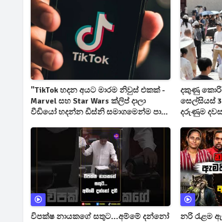
"TikTok හදන අයට මාරම නිවුස් එකක් -
දකුණු කොරි
Marvel සහ Star Wars ක්ලිප් දාලා
සෙල්සියස්
වීඩියෝ හදන්න ඩිස්නි සමාගමෙන්ම පාර
දරුණුම දව
කැපෙයි
විපක්ෂ නායකගේ සතුට...අම්මේ දන්නෝ
නරි රැළම 