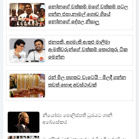
නෝනගේ වත්කම් මගේ වත්කම් පටල
ගන්න එපා,නාමල් ගොඩ ගියේ
නෝනගේ දේපල නිසාලූ
ජනපති, අගමැති ඇතුළු මාලිමා
ඇමතිවරුන්ගේ වත්කම් තොරතුරු ටික
මෙන්න
රන් මිල පහතට වැටෙයි - මිලදී ගන්න
තවත් හොඳ අවස්ථාවක්
නියෝජ්‍ය පොලිස්පති ධුරයට ශානි
අබේසේකර