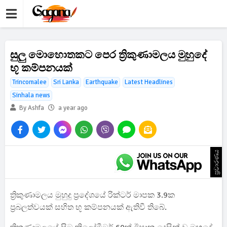
සුලු මොහොතකට පෙර ත්‍රිකුණාමලය මුහුදේ
භූ කම්පනයක්
Trincomalee
Sri Lanka
Earthquake
Latest Headlines
Sinhala news
By Ashfa
a year ago
ප්‍රචාරණය
ත්‍රිකුණාමලය මුහුදු ප්‍රදේශයේ රික්ටර් මාපක 3.9ක
ප්‍රබලත්වයක් සහිත භූ කම්පනයක් ඇතිවී තිබේ.