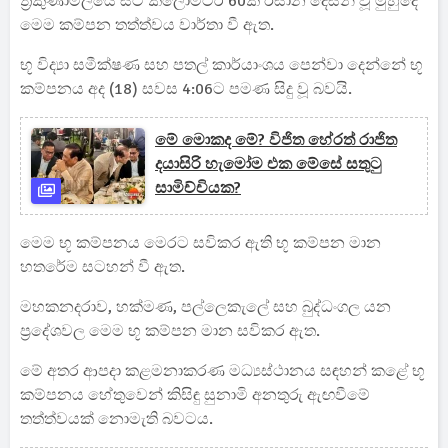
ත්‍රිකුණාමලයේ සිට කිලෝමීටර් 60ක් ඊසාන දෙසින් වූ මුහුදේ
මෙම කම්පන තත්ත්වය වාර්තා වී ඇත.
භූ විද්‍යා සමීක්ෂණ සහ පතල් කාර්යාංශය පෙන්වා දෙන්නේ භූ
කම්පනය අද (18) සවස 4:06ට පමණ සිදු වූ බවයි.
මේ මොකද මේ? විජිත හේරත් රාජිත
දයාසිරි හැමෝම එක මේසේ සතුටු
සාමිච්චියක?
මෙම භූ කම්පනය මෙරට සවිකර ඇති භූ කම්පන මාන
හතරේම සටහන් වී ඇත.
මහකනදරාව, හක්මණ, පල්ලෙකැලේ සහ බුද්ධංගල යන
ප්‍රදේශවල මෙම භූ කම්පන මාන සවිකර ඇත.
මේ අතර ආපදා කළමනාකරණ මධ්‍යස්ථානය සඳහන් කළේ භූ
කම්පනය හේතුවෙන් කිසිඳු සුනාමි අනතුරු ඇඟවීමේ
තත්ත්වයක් නොමැති බවටය.