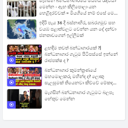
මැගසින් බන්ධනාගාරයේ මියගිය රැඳවියා
මෙන්න - ඇඟ කිලිපොලා යන
හෙළිදරව්වක් = මියගියේ නම් එසේ මෙසේ
කෙනෙක් නෙමෙයි
ඉදිරි පැය 36 දී බස්නාහිර, සබරගමුව සහ
වයඹ පළාත්වලට වෙන්න යන දේ දන්වා
ජනතාවගෙන් ඉල්ලීමක්
ළඟදීම තවත් බන්ධාගාරයක් ?|
බන්ධනාගාර ගැටුම පිටිපස්සේ ඉන්නේ
රාජපක්ෂ ද ?
බන්ධනාගාර කුමන්ත්‍රණයේ
මහමොලකරු මහින්ද ද? ලොකු
සැලසුමක් තියෙනවා කිව්වේ මේකද
කියල සැකයක්...
මැගසින් බන්ධනාගාර ගැටුමට බලපෑ
හේතුව මෙන්න