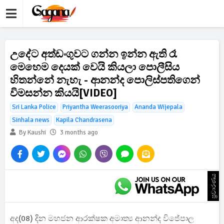
උදේට අත්ඩංගුවට ගන්න ඉන්න ඇති රෑ
මෙහෙම දෙයක් වෙයි කියලා පොලීසිය
හිතන්නේ නැහැ - ආනන්ද පොලිස්පතිගෙන්
විමසන්න කියයි[VIDEO]
Sri Lanka Police
Priyantha Weerasooriya
Ananda Wijepala
Sinhala news
Kapila Chandrasena
By Kaushi
3 months ago
ප්‍රචාරණය
අද(08) දින මහජන ආරක්ෂක අමාත්‍ය ආනන්ද විජේපාල