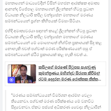
මහතාගෙන් මාධ්‍යවේදීන් විසින් මහජන ආරක්ෂක අමාත්‍ය
ආනන්ද විජේපාල මහතාගෙන් ශ්‍රීලන්කන් හිටපු ප්‍රධාන
විධායක නිලධාරී කපිල චන්ද්‍රසේන මහතාගේ මරණය
සම්බන්ධයෙන් ප්‍රශ්න කිහිපයක් විමසා සිටියා.
එහිදී අමාත්‍යවරයා සඳහන් කළේ ශ්‍රීලන්කන් හිටපු ප්‍රධාන
විධායක නිලධාරී කපිල චන්ද්‍රසේන මහතාගේ මරණය
සම්බන්ධයෙන් මේ මොහොතේ නිශ්චිත ප්‍රකාශයක් සිදු කළ
නොහැකි බවත් පශ්චාත් මරණ පරීක්ෂණයෙන් පසු ඒ
සම්බන්ධයෙන් ස්ථිර ප්‍රකාශයක් කළ හැකි බවත් ය.
කපිලගේ මරණේ පිටුපස සැඟවුණු
කුමන්ත්‍රණය මහින්දව සිරගත කිරීමද?
රටම දෙදරන මරණ රොත්තක තිත්ත
ඇත්ත ගැන සාගර කට අරී
"මරණය සම්බන්ධයෙන් විමර්ශන ආරම්භ වෙලා
තියෙනවා. පශ්චාත් මරණ පරීක්ෂණය මේ වනවිට
සිදුවෙනවා. ඒකට පස්සේ අධිකරණ වෛද්‍ය නිලධාරීන්