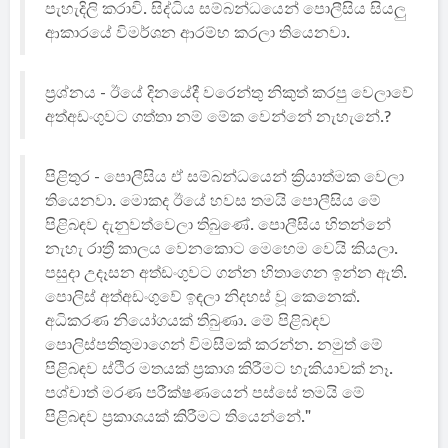
පැහැදිලි කරාවි. සිද්ධිය සම්බන්ධයෙන් පොලීසිය සියලු
ආකාරයේ විමර්ශන ආරම්භ කරලා තියෙනවා.
ප්‍රශ්නය - ඊයේ දිනයේදී වරෙන්තු නිකුත් කරපු වෙලාවේ
අත්අඩංගුවට ගත්තා නම් මේක වෙන්නේ නැහැනේ.?
පිළිතුර - පොලීසිය ඒ සම්බන්ධයෙන් ක්‍රියාත්මක වෙලා
තියෙනවා. මොකද ඊයේ හවස තමයි පොලීසිය මේ
පිළිබඳව දැනුවත්වෙලා තිබුණේ. පොලීසිය හිතන්නේ
නැහැ රාත්‍රී කාලය වෙනකොට මෙහෙම වෙයි කියලා.
පසුදා උදෑසන අත්ඩංගුවට ගන්න හිතාගෙන ඉන්න ඇති.
පොලිස් අත්අඩංගුවේ ඉඳලා නිදහස් වූ කෙනෙක්.
අධිකරණ නියෝගයක් තිබුණා. මේ පිළිබඳව
පොලිස්පතිතුමාගෙන් විමසීමක් කරන්න. නමුත් මේ
පිළිබඳව ස්ථිර මතයක් ප්‍රකාශ කිරීමට හැකියාවක් නෑ.
පශ්චාත් මරණ පරීක්ෂණයෙන් පස්සේ තමයි මේ
පිළිබඳව ප්‍රකාශයක් කිරීමට තියෙන්නේ."