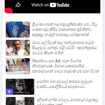
ශ්‍රී ලංකා ගමන් බලපත්‍ර ප්‍රතික්ෂේප වේ.. පිටු
ගණන අඩු කිරීම ජාත්‍යන්තර ප්‍රමිතීන්ට
අනුකූල නැද්ද? බරපතළ චෝදනාවක්
රටම ලේ විලක් කළ බන්ධනාගාර ගැටුම්
සියල්ලට හේතුව එළි වෙයි - කුමන්ත්‍රණය
රටටම කියන රංජිත්
ශිෂ්‍යත්වය සහ A/L ගැන විශේෂ
නිවේදනයක්- විභාග කොමසාරිස්
ජනරාල්ගෙන් මාධ්‍ය හමුවක් මේ වන විටත්
මෙන්න මහ දවාලේ කප්පම් ඉල්ලන
චණ්ඩි...පොලිසියේ අවදානයට
අලියත් ෆෝම් වෙලා...පෙරහැර මැද කළ
දේ බලන්න කෝ