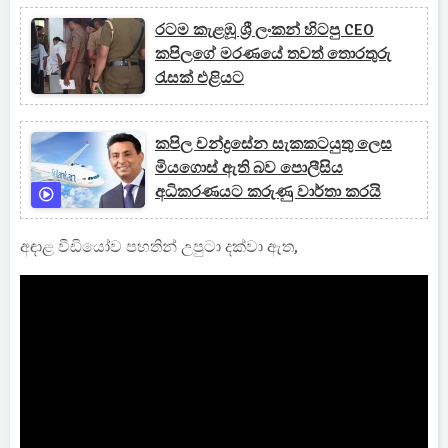
රටම කැළඹූ ශ්‍රී ලංකන් හිටපු CEO
කපිලගේ මරණයේ තවත් තොරතුරු
රැසක් එළියට
කපිල චන්ද්‍රසේන සැකකටයුතු ලෙස
මියගොස් ඇති බව පොලීසිය
අධිකරණයට කරුණු වාර්තා කරයි
අඳාළ වීඩියෝව පහතින් උපුටා දක්වා ඇත,