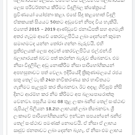
බලාගාරයක් ලෙසයි. එහෙත් එය එල්.එන්.ජී බලාගාරයක්
ලෙස පරිවර්තනය කිරිමට විදුලිබල ක්ෂේත්‍රයේ
ප්‍රවිණයෝ යෝජනා කළා. එසේ සිදු කළ‍හොත් විදුලි
ඒකකයක් සියයට 50කට අඩුවෙන් නිපද විය හැකියි.
එහෙත් 2015 – 2019 ආණ්ඩුවේ ජනාධිපති සහ අගමැති
අතර ගැටුම ආවේ කෙරවලපිටිය ලබා දෙන්නේ කුමන
සමාගමටද යන්න තෝරා ගන්න බැරුවයි. එහි
ප්‍රතිඵලයක් ලෙස අදටත් කෙරවලපිටිය එල්.එන්.ජී
බලාගාරයක් බවට පත් කරන්න බැරුව තිබෙනවා. එම
නිසා විදුලිබිල අඩු නොකිරීම නිසා පාරිභෝගිකයන්
අපහසුතාවට පත් වෙලා. ඉදිරියේදී ත්‍රිකුණාමලයේ රජය
සතු තෙල් ටැංකි 24ක නවීකරණය කර භාවිතයට
ගැනීමට සැලසුම් කර තිබෙනවා. ඊට අදාළ ගිවිසුම් නිසි
දිනට ආරම්භ කර නිම කිරිමට අප බලාපොරොත්තු
වෙනවා. පසුගිය මාස 08 තුළ ලංකා ඛනිජ තෙල් සංස්ථාව
රුපියල් බිලියන 18.2ක ලාභයක් ලබා තිබෙනවා. ශ්‍රී
ලංකාවේ පාරිභෝගිකයන්ට ඉන්ධන සපයන්නේ ඛනිජ
තෙල් සංස්ථාව පමණක් නොවෙයි. ඒ නිසා ඒ ලාභය
ඍජුව ජනතාවට ලබා දෙන්න බැහැ. ඒ නිසා එම ලාභය