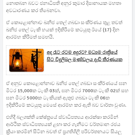
නොතබන බවට ජනාධිපති අනුර කුමාර දිසානායක මහතා
අවධාරණය කර තිබෙනවා.
ඒ කොළොන්නාව ඛනිජ තෙල් ගබඩා සංකීර්ණය තුළ තවත්
ඛනිජ තෙල් ටැංකි හයක් ඉදිකිරීමේ කටයුතු ඊයේ (17) දින
ආරම්භ කිරීමත් සමඟයි.
අද රෑට රටම අදුරට? මධ්‍යම රාත්‍රියේ
සිට විදුලිබල මණ්ඩලය දැඩි තීරණයක
ඒ අනුව කොළොන්නාව ඛනිජ තෙල් ගබඩා සංකීර්ණයේ ඝන
මීටර 15,000ක ටැංකි 03ක්, ඝන මීටර 7000ක ටැංකි 02ක් සහ
ඝන මීටර 5000ක ටැංකියක් ඇතුළු ගබඩා ටැංකි 06ක
ඉදිකිරීමේ කටයුතු මෙසේ ආරම්භ කර ඇති බව වාර්තා වුණා.
එහිදී බලශක්ති කේෂ්ත්‍රයේ ස්වාධිපත්‍යය ආරක්ෂා කරමින්
ආර්ථික ස්වාධිපත්‍යයක් ළඟා කර ගැනීමට වර්තමාන රජය
ක්‍රියා කරමින් සිටින බවත් ඒ ප්‍රගතිශිලී පරිවර්තනයට සියලු