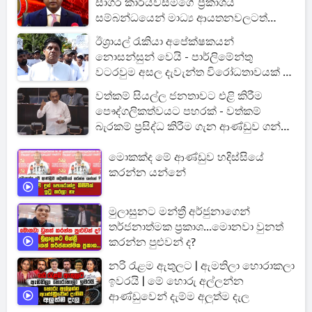
සාගර කාරියවසම්ගේ ප්‍රකාශය
සම්බන්ධයෙන් මාධ්‍ය ආයතනවලටත්
නියෝගයක්
ඊශ්‍රායල් රැකියා අපේක්ෂකයන්
නොසන්සුන් වෙයි - පාර්ලිමේන්තු
වටරවුම අසල දැවැන්ත විරෝධතාවයක් -
විපක්ෂ නායකවරයාත් එයි
වත්කම් සියල්ල ජනතාවට එළි කිරීම
පෞද්ගලිකත්වයට පහරක් - වත්කම්
බැරකම් ප්‍රසිද්ධ කිරීම ගැන ආණ්ඩුව ගන්න
යන අලුත්ම තීරණය මෙන්න
මොකක්ද මේ ආණ්ඩුව හදිස්සියේ
කරන්න යන්නේ
මුලාසුනට මන්ත්‍රී අර්ජුනාගෙන්
තර්ජනාත්මක ප්‍රකාශ...මොනවා වුනත්
කරන්න පුළුවන් ද?
නරි රැළම ඇතුලට | ඇමතිලා හොරාකලා
ඉවරයි | මේ හොරු අල්ලන්න
ආණ්ඩුවෙන් දැම්ම අලුත්ම දැල