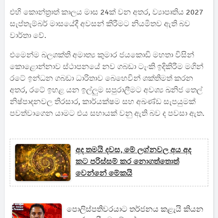
එහි කොන්ත්‍රාත් කාලය මාස 24ක් වන අතර, ව්‍යාපෘතිය 2027
සැප්තැම්බර් මාසයේදී අවසන් කිරීමට නියමිතව ඇති බව
වාර්තා වේ.
එමෙන්ම බලශක්ති අමාත්‍ය කුමාර ජයකොඩි මහතා විසින්
කොළොන්නාව ස්ථාපනයේ නව ගබඩා ටැංකි ඉදිකිරීම මගින්
රටේ ඉන්ධන ගබඩා ධාරිතාව බෙහෙවින් ශක්තිමත් කරන
අතර, රටේ ඉහළ යන ඉල්ලුම සපුරාලීමට අවශ්‍ය ඛනිජ තෙල්
නිෂ්පාදනවල තිරසාර, කාර්යක්ෂම සහ අඛණ්ඩ සැපයුමක්
පවත්වාගෙන යාමට එය සහායක් වනු ඇති බව ද පවසා ඇත.
අද තමයි දවස, මේ ලග්නවල අය අද
කට පරිස්සම් කර නොගත්තොත්
වෙන්නේ මේකයි
පොලිස්පතිවරයාට තර්ජනය කළැයි කියන