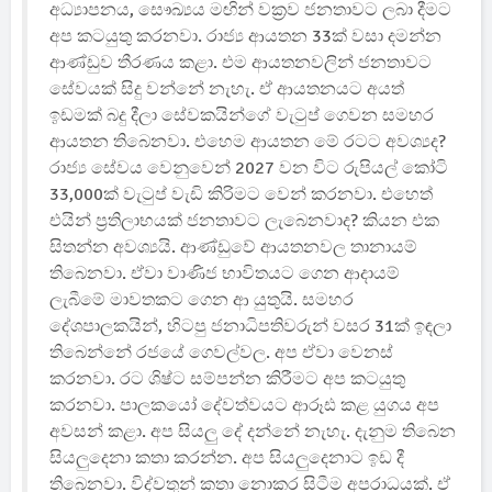
අධ්‍යාපනය, සෞඛ්‍යය මඟින් වක්‍රව ජනතාවට ලබා දීමට
අප කටයුතු කරනවා. රාජ්‍ය ආයතන 33ක් වසා දමන්න
ආණ්ඩුව තීරණය කළා. එම ආයතනවලින් ජනතාවට
සේවයක් සිදු වන්නේ නැහැ. ඒ ආයතනයට අයත්
ඉඩමක් බදු දීලා සේවකයින්ගේ වැටුප් ගෙවන සමහර
ආයතන තිබෙනවා. එහෙම ආයතන මේ රටට අවශ්‍යද?
රාජ්‍ය සේවය වෙනුවෙන් 2027 වන විට රුපියල් කෝටි
33,000ක් වැටුප් වැඩි කිරිමට වෙන් කරනවා. එහෙත්
එයින් ප්‍රතිලාභයක් ජනතාවට ලැබෙනවාද? කියන එක
සිතන්න අවශ්‍යයි. ආණ්ඩුවේ ආයතනවල තානායම්
තිබෙනවා. ඒවා වාණිජ භාවිතයට ගෙන ආදායම්
ලැබීමේ මාවතකට ගෙන ආ යුතුයි. සමහර
දේශපාලකයින්, හිටපු ජනාධිපතිවරුන් වසර 31ක් ඉඳලා
තිබෙන්නේ රජයේ ගෙවල්වල. අප ඒවා වෙනස්
කරනවා. රට ශිෂ්ට සම්පන්න කිරීමට අප කටයුතු
කරනවා. පාලකයෝ ‍දේවත්වයට ආරූඪ කළ යුගය අප
අවසන් කළා. අප සියලු දේ දන්නේ නැහැ. දැනුම තිබෙන
සියලුදෙනා කතා කරන්න. අප සියලුදෙනාට ඉඩ දී
තිබෙනවා. විද්වතුන් කතා නොකර සිටීම අපරාධයක්. ඒ