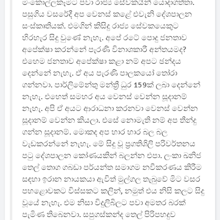
මංකොල්ලකෑමට පවා රාජ්‍ය සේවකයින් යොදාගත්තා.
පසුගිය වසරේදී අප වෙනස් කළේ එවැනි දේශපාලන
සංස්කෘතියක්. එමගින් කිසිදු රාජ්‍ය සේවකයෙකුට
හිරහැර සිදු වුණේ නැහැ. අපේ රටේ පොදු ජනතාව
අපේක්ෂා කරන්නේ පැරණි විනාශකාරී අන්තයමද?
එහෙම ජනතාව අපේක්ෂා කළා නම් අපට ඡන්දය
දෙන්නේ නැහැ. ඒ අය පැරණි පාලකයෝ තෝරා
ගන්නවා. පාර්ලිමේන්තු මන්ත්‍රී ධුර 159ක් ලබා දෙන්නේ
නැහැ. එහෙත් සමහර අය වෙනස් වෙන්න සූදානම්
නැහැ. අපි ඒ අයට ආරාධනා කරනවා වෙනස් වෙන්න
සූදානම් වෙන්න කියලා. එසේ නොමැති නම් අප තීන්දු
ගන්න සූදානම්. මොකද අප හාර හාර බල බල
වැඩකරන්නේ නැහැ. මේ සිදු වූ ප්‍රගතිශිලි පරිවර්තනය
පටු දේශපාලන කෝණයකින් බලන්න එපා. ලංකා ඛනිජ
තෙල් තොග ගබඩා පර්යන්ත සමාගම නවීකරණය කිරීම
සඳහා ඉරාන නායකයා ඇවිත් මුල්ගල තැබුවේ මිට වසර
පහ‍ළොවකට විස්සකට කලින්, නමුත් එය නිසි කලට සිදු
වූයේ නැහැ. එම නිසා විදුලිබිලට පවා අමතර බරක්
පැමිණ තිබෙනවා. සපුගස්කන්ද තෙල් පිරිපහදුව