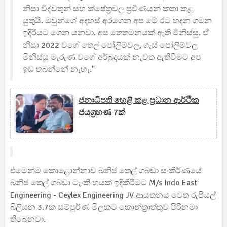
නිසා විද්වතුන් සහ ක්ෂේත‍්‍රවල ප්‍රවීණයන් කතා කළ
යුතුයි. ඔවුන්ගේ අදහස් අරගෙන අප මේ රට හදන ගමන
ඉදිරියට ගෙන යනවා. අප තෙතමනයක් ඇති මිනිස්සු. ඒ
නිසා 2022 වගේ තෙල් පෝලිම්වල, ගෑස්‍ පෝලිම්වල
මිනිස්සු මැරුණ වගේ අර්බුදයක් නැවත ඇතිවීමට අප
ඉඩ තබන්නේ නැහැ."
ජනාධිපති හෙළි කළ ප්‍රධාන ආර්ථික
ජයග්‍රහණ 7ක්
එමෙන්ම කොළොන්නාව ඛනිජ තෙල් ගබඩා සංකීර්ණයේ
ඛනිජ තෙල් ගබඩා ටැංකි හයක් ඉදිකිරීමට M/s Indo East
Engineering - Ceylex Engineering JV ආයතනය වෙත රුපියල්
බිලියන 3.7ක සම්පූර්ණ මිලකට කොන්ත්‍රාත්තුව පිරිනමා
තිබෙනවා.