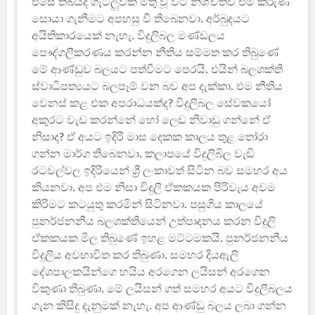
එසේ තිබියදී ගැටලුවක් මතු වූ විට නිශ්චිතව එම කරුණ
සොයා ගැනීමට අපහසු වී තිබෙනවා. අර්බුදයට
අයිතිකාරයෙක් නැහැ. විදුලිබල මණ්ඩලය
පෞද්ගලීකරණය කරන්න නීතිය සම්මත කර තිබුණේ
මේ ආණ්ඩුව බලයට පත්වීමට පෙරයි. එයින් බලශක්ති
ස්වාධිපත්‍යයට බලපෑම් වන බව අප දැක්කා. එම නීතිය
වෙනස් කළ එක අපරාධයක්ද? විදුලිබල සේවකයෝ
අකුරට වැඩ කරන්නේ හෝ ලෙඩ නිවාඩු ගන්නේ ඒ
නිසාද? ඒ අයට ඉදිරි මාස දෙකක කාලය තුළ තෝරා
ගන්න මාර්ග තිබෙනවා. කලාපයේ විදුලිබිල වැඩි
රටවල්වල ඉදිරියෙන් ශ්‍රී ලංකාවත් සිටින බව සමහර අය
කියනවා. අප එම නිසා විදුලි ඒකකයක පිරිවැය අවම
කිරිමට කටයුතු කරමින් සිටිනවා. පසුගිය කාලයේ
පුනර්ජනනීය බලශක්තියෙන් උත්පාදනය කරන විදුලි
ඒකකයක මිල තිබුණේ ඉහළ මට්ටමකයි. පුනර්ජනනීය
විදුලිය අවභාවිත කර තිබුණා. සමහර දියඇලි
දේශපාලකයින්ගෙ හයිය අරගෙන ලයිසන් අරගෙන
විකුණා තිබුණා. මේ ලයිසන් ගත් සමහර අයට විදුලිබලය
ගැන කිසිදු දැනුමක් නැහැ. අප ආණ්ඩු බලය ලබා ගන්න