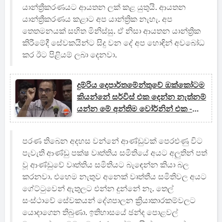
යාන්ත්‍රීකරණයට ආයතන ලක් කළ යුතුයි. ආයතන
යාන්ත්‍රීකරණය කළාට අප යාන්ත්‍රික නැහැ. අප
තෙතමනයක් සහිත මිනිස්සු. ඒ නිසා ආයතන යාන්ත්‍රික
කිරීමේදී සේවකයින්ට සිදු වන දේ අප හොඳින් අවබෝධ
කර ඊට පිළියම් ලබා දෙනවා.
දුම්රිය දෙපාර්තමේන්තුවේ ඔක්කෝටම
කියන්නේ සර්විස් එක දෙන්න නැත්නම්
යන්න මේ අන්තිම වෝර්නින් එක -
බිමල්
පරණ තිබෙන අදහස වන්නේ ආණ්ඩුවක් පෙරළුණු විට
පැවැති ආණ්ඩු පක්ෂ වෘත්තිය සමිතියේ අයට අලුතින් පත්
වූ ආණ්ඩුවේ වෘත්තිය සමිතියට බැඳෙන්න කියා බල
කරනවා. එහෙම නැතුව අනෙක් වෘත්තීය සමිතිවල අයට
ගේට්ටුවෙන් ඇතුලට එන්න දුන්නේ නෑ. තෙල්
සංස්ථාවේ සේවකයන් දේශපාලන ක්‍රියාකාරකම්වලට
යොදාගෙන තිබුණා. ඉතිහාසයේ ඡන්ද පොළවල්