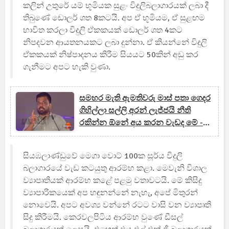
කලින් උතුරේ යම් භූමියක සුළං විදුලිබලාගාරයක් ලබා දී
තිබුණේ ඩොලර් ශත 8කටයි. අප ඒ භූමියම, ඒ සුළඟම
භාවිත කරලා විදුලි ඒකකයක් ඩොලර් ශත 4කට
නිපදවන ආයතනයකට ලබා දුන්නා. ඒ කියන්නේ විදුලි
ඒකකයක් නිෂ්පාදනය කිරීම සියයට 50කින් අඩු කර
ගැනීමට අපට හැකි වුණා.
සමහර මැති ඇමතිවරු මාස් පතා ගෙදර
ගිහිල්ලා සල්ලි අරන් ලැජ්ජයි නීති
රකින්න ඕනේ අය කරන වැඩද මේ -
අනුර
සියඹලාණ්ඩුවේ මෙගා වොට් 100ක සූර්ය විදුලි
බලාගාරයේ වැඩ කටයුතු ආරම්භ කළා. මෙවැනි විශාල
ව්‍යාපෘතියක් ආරම්භ කළේ පළමු වතාවටයි. මේ කිසිදු
ව්‍යාපාරිකයෙක් අප හඳුනන්නේ නැහැ, අපේ මිතුරන්
නොවෙයි. අපට අවශ්‍ය වන්නේ රටට වාසි වන ව්‍යාපෘති
සිදු කිරීමයි. කෙරවලපිටිය ආරම්භ වුණේ ඩීසල්