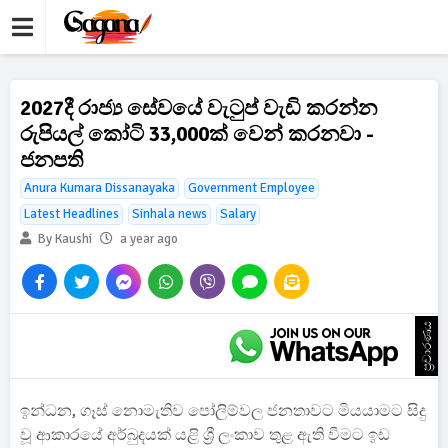
2027දී රාජ්‍ය සේවයේ වැටුප් වැඩි කරන්න
රුපියල් කෝටි 33,000ක් වෙන් කරනවා -
ජනපති
Anura Kumara Dissanayaka
Government Employee
Latest Headlines
Sinhala news
Salary
By Kaushi
a year ago
ප්‍රචාරණය
ඉන්ධන, ගෑස් නොමැතිව පෝලිම්වල ජනතාවට මියයාමට සිදු
වූ ආකාරයේ අර්බුදයක් යළි ශ්‍රී ලංකාව තුළ ඇති වීමට ඉඩ