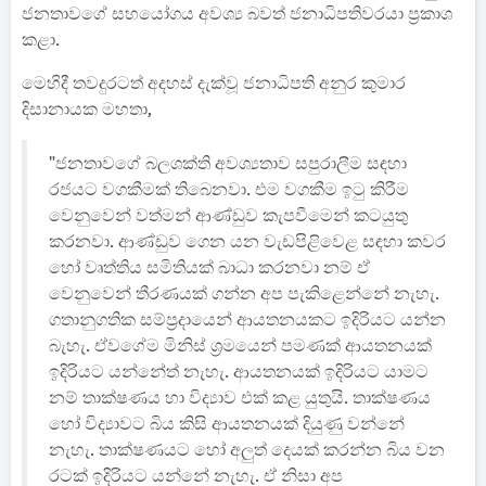
ජනතා‍වගේ සහයෝගය අවශ්‍ය බවත් ජනාධිපතිවරයා ප්‍රකාශ
කළා.
මෙහිදී තවදුරටත් අදහස් දැක්වූ ජනාධිපති අනුර කුමාර
දිසානායක මහතා,
"ජනතාවගේ බලශක්ති අවශ්‍යතාව සපුරාලීම සඳහා
රජයට වගකීමක් තිබෙනවා. එම වගකීම ඉටු කිරීම
වෙනුවෙන් වත්මන් ආණ්ඩුව කැපවීමෙන් කටයුතු
කරනවා. ආණ්ඩුව ගෙන යන වැඩපිළිවෙළ සඳහා කවර
හෝ වෘත්තිය සමිතියක් බාධා කරනවා නම් ඒ
වෙනුවෙන් තීරණයක් ගන්න අප පැකිළෙන්නේ නැහැ.
ගතානුගතික සම්ප්‍රදායෙන් ආයතනයකට ඉදිරියට යන්න
බැහැ. ඒවගේම මිනිස් ශ්‍රමයෙන් පමණක් ආයතනයක්
ඉදිරියට යන්නේත් නැහැ. ආයතනයක් ඉදිරියට යාමට
නම් තාක්ෂණය හා විද්‍යාව එක් කළ යුතුයි. තාක්ෂණය
හෝ විද්‍යාවට බිය කිසි ආයතනයක් දියුණු වන්නේ
නැහැ. තාක්ෂණයට හෝ අලුත් දෙයක් කරන්න බිය වන
රටක් ඉදිරියට යන්නේ නැහැ. ඒ නිසා අප