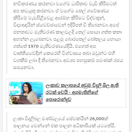
නවිකරණය කරනවා වගේම ධාරිතාව වැඩි කිරීමටත්
අප කටයුතු කරනවා. ඒ වගේම තෙල් ගවේෂණය
කිරීමේ වැඩපිළිවෙළ ආරම්භ කිරීමට විද්වතුන්,
විද්‍යාඥයින් ස්වෙච්ඡාවෙන් ඉදිරිපත් වී තිබෙනවා. ‍අපේ
ජනතාවට මැතිවරණ කාලවලදි තෙල් සොයා ගත්ත කතා
අහන්න ලැබෙනවා. පළමු බොරතෙල් බෝතලය හොයා
ගත්තේ 1970 මැතිවරණයේදීයි. එහෙත් අප
වෘත්තීයවේදීන් කෙරෙහි විශ්වාසය තබා ඔවුන්ට එහි
වගකීම් ලබා දී තිබෙනවා. අවශ්‍ය පහසුකම් පමණක් රජය
සපයනවා.
ලංකාව කලාපයේ අඩුම විදුලි බිල ඇති
රටක් වෙයි - අගමැතිනිගේ
පොරොන්දුව
ලංකා විදුලිබල මණ්ඩලයේ සේවකයින් 26,000ක්
පාලනය වෙන්නේ එක පාලන අධිකාරියක් යටතේයි.