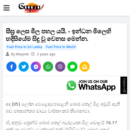
සීඝ්‍ර ලෙස මිල පහල යයි. - ඉන්ධන මිලෙහි
හදිසියේම සිදු වූ වෙනස මෙන්න.
Fuel Price In Sri Lanka
Fuel Price In World
By Wayomi
2 years ago
ප්‍රචාරණය
අද (05) ලෝක වෙළෙඳපොළෙහි බොර තෙල් මිල අඩුවී ඇති
බව ජාත්‍යන්තර මාධ්‍ය වාර්තා කර තිබෙනවා.
ඒ, අනුව බ්‍රෙන්ට් බොර තෙල් බැරලයක මිල ඩොලර් 76.77
දක්වාද වෙස්ට් ටෙක්සාස් ඉන්ටර්මීඩියේට් බොර තෙල්