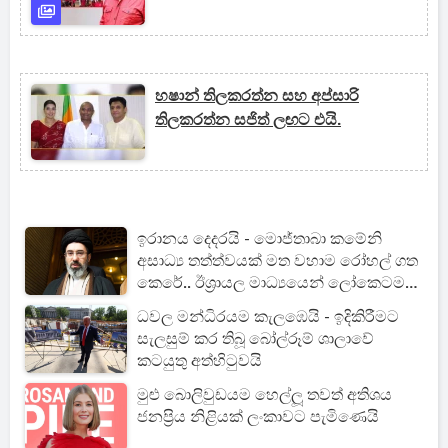
හෂාන් තිලකරත්න සහ අප්සාරි
තිලකරත්න සජිත් ලඟට එයි.
ඉරානය දෙදරයි - මොජ්තාබා කමේනි
අසාධ්‍ය තත්ත්වයක් මත වහාම රෝහල් ගත
කෙරේ.. ඊශ්‍රායල මාධ්‍යයෙන් ලෝකෙටම
හෙළිදරව්වක්
ධවල මන්ධිරයම කැලඹෙයි - ඉදිකිරීමට
සැලසුම් කර තිබූ බෝල්රූම් ශාලාවේ
කටයුතු අත්හිටුවයි
මුළු බොලිවුඩයම හෙල්ලූ තවත් අතිශය
ජනප්‍රිය නිළියක් ලංකාවට පැමිණෙයි