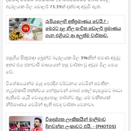
බැරලයක මිල ඩොලර් 73.39ක් දක්වාද අඩුවී ඇත.
රුපියලෙහි අතිප්‍රමාණය වෙයි.? -
මෙරට දළ නිල සංචිත ඩොලර් ප්‍රමාණය
ගැන එළියට ආ අලුත්ම වාර්තාව.
පසුගිය සිකුරාදා බ්‍රෙන්ට් බැරලයක මිල 3%කින් පමණ අඩුවූ
අතර එය ජනවාරි මාසයෙන් පසු වාර්තා වූ අඩුම මිල මෙය
වේ.
විශේෂයෙන්ම මැද පෙරදිග වර්ධනය වෙමින් පවතින
ගැටුම්කාරී තත්ත්වය හේතුවෙන් බොර තෙල් සැපයුමට බාධා
ඇතිවේ යැයි වෙළෙඳපොළ පාර්ශ්ව තුළ යම් චකිතයක්
නිර්මාණය වෙමින් ඇති බවද වාර්තා වෙනවා.
විදෙස්ගත ලාංකිකයින් මාලිමාව
දිනවන්න ලංකාවට එයි. - (PHOTOS)