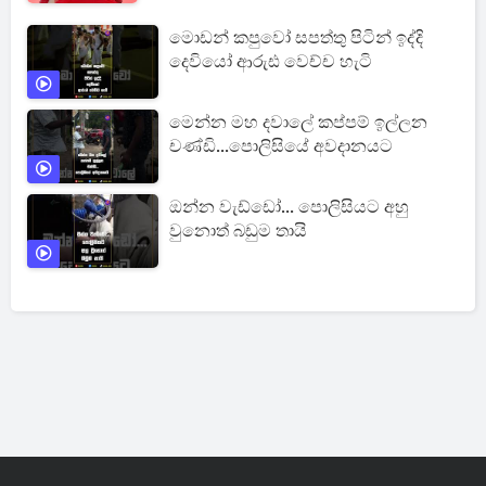
මොඩන් කපුවෝ සපත්තු පිටින් ඉද්දි
දෙවියෝ ආරුඪ වෙච්ච හැටි
මෙන්න මහ දවාලේ කප්පම් ඉල්ලන
චණ්ඩි...පොලිසියේ අවදානයට
ඔන්න වැඩ්ඩෝ... පොලිසියට අහු
වුනොත් බඩුම තායි