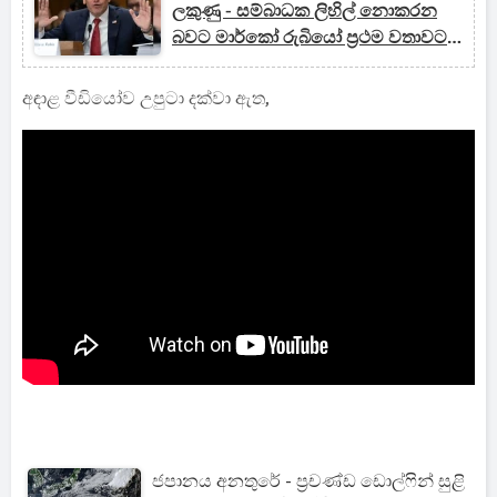
ලකුණු - සම්බාධක ලිහිල් නොකරන
බවට මාර්කෝ රුබියෝ ප්‍රථම වතාවට
කොංග්‍රසයට සාක්ෂි දෙයි
අඳාළ වීඩියෝව උපුටා දක්වා ඇත,
ජපානය අනතුරේ - ප්‍රචණ්ඩ ඩොල්ෆින් සුළි