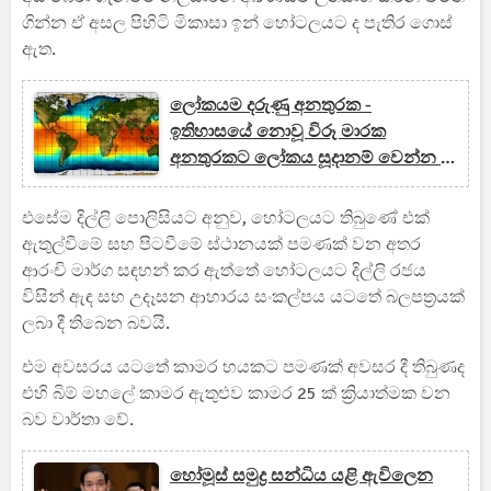
ගින්න ඒ අසල පිහිටි මිකාසා ඉන් හෝටලයට ද පැතිර ගොස්
ඇත.
ලෝකයම දරුණු අනතුරක -
ඉතිහාසයේ නොවූ විරූ මාරක
අනතුරකට ලෝකය සූදානම් වෙන්න -
ලෝක කාලගුණ විද්‍යා සංවිධානය
එසේම දිල්ලි පොලිසියට අනුව, හෝටලයට තිබුණේ එක්
ඇතුල්වීමේ සහ පිටවීමේ ස්ථානයක් පමණක් වන අතර
ආරංචි මාර්ග සඳහන් කර ඇත්තේ හෝටලයට දිල්ලි රජය
විසින් ඇඳ සහ උදෑසන ආහාරය සංකල්පය යටතේ බලපත්‍රයක්
ලබා දී තිබෙන බවයි.
එම අවසරය යටතේ කාමර හයකට පමණක් අවසර දී තිබුණද
එහි බිම් මහලේ කාමර ඇතුළුව කාමර 25 ක් ක්‍රියාත්මක වන
බව වාර්තා වේ.
හෝමූස් සමුද්‍ර සන්ධිය ‍යළි ඇවිලෙන