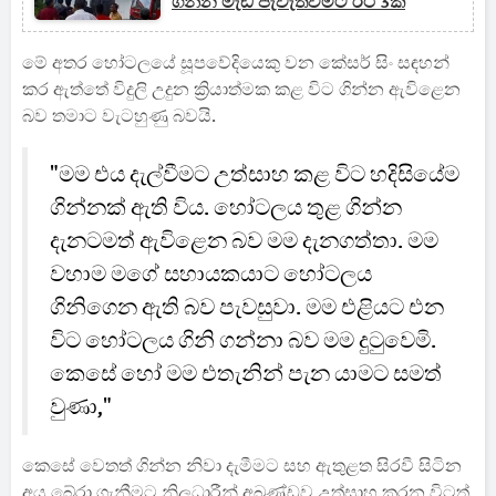
ගින්න මැඩ පැවැත්වීමට රථ 3ක්
මේ අතර හෝටලයේ සූපවේදියෙකු වන කේසර් සිං සඳහන්
කර ඇත්තේ විදුලි උදුන ක්‍රියාත්මක කළ විට ගින්න ඇවිළෙන
බව තමාට වැටහුණු බවයි.
"මම එය දැල්වීමට උත්සාහ කළ විට හදිසියේම
ගින්නක් ඇති විය. හෝටලය තුළ ගින්න
දැනටමත් ඇවිළෙන බව මම දැනගත්තා. මම
වහාම මගේ සහායකයාට හෝටලය
ගිනිගෙන ඇති බව පැවසුවා. මම එළියට එන
විට හෝටලය ගිනි ගන්නා බව මම දුටුවෙමි.
කෙසේ හෝ මම එතැනින් පැන යාමට සමත්
වුණා,"
කෙසේ වෙතත් ගින්න නිවා දැමීමට සහ ඇතුළත සිරවී සිටින
අය බේරා ගැනීමට නිලධාරීන් අඛණ්ඩව උත්සාහ කරන විටත්