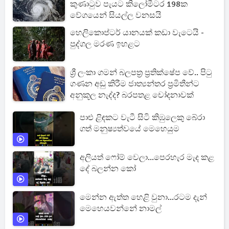
කුණාටුව පැයට කිලෝමීටර 198ක
වේගයෙන් සියල්ල වනසයි
හෙලිකොප්ටර් යානයක් කඩා වැටෙයි -
පුද්ගල මරණ ඉහළට
ශ්‍රී ලංකා ගමන් බලපත්‍ර ප්‍රතික්ෂේප වේ.. පිටු
ගණන අඩු කිරීම ජාත්‍යන්තර ප්‍රමිතීන්ට
අනුකූල නැද්ද? බරපතළ චෝදනාවක්
පාළු ළිඳකට වැටී සිටි කිඹුලෙකු බේරා
ගත් මනුෂ්‍යත්වයේ මෙහෙයුම
අලියත් ෆෝම් වෙලා...පෙරහැර මැද කළ
දේ බලන්න කෝ
මෙන්න ඇත්ත හෙළි වුනා...රටම දැන්
මෙහෙයවන්නේ නාමල්