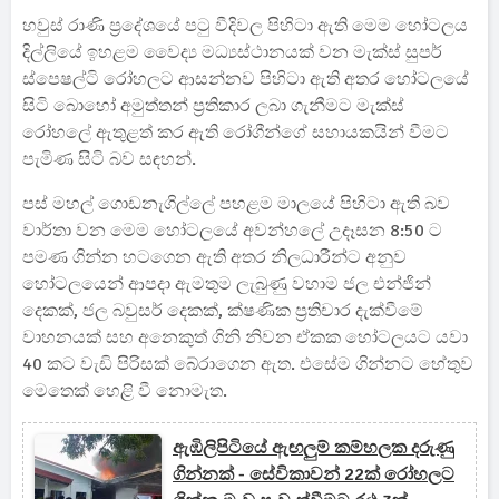
හවුස් රාණි ප්‍රදේශයේ පටු වීදිවල පිහිටා ඇති මෙම හෝටලය
දිල්ලියේ ඉහළම වෛද්‍ය මධ්‍යස්ථානයක් වන මැක්ස් සුපර්
ස්පෙෂල්ටි රෝහලට ආසන්නව පිහිටා ඇති අතර හෝටලයේ
සිටි බොහෝ අමුත්තන් ප්‍රතිකාර ලබා ගැනීමට මැක්ස්
රෝහලේ ඇතුළත් කර ඇති රෝගීන්ගේ සහායකයින් වීමට
පැමිණ සිටි බව සඳහන්.
පස් මහල් ගොඩනැගිල්ලේ පහළම මාලයේ පිහිටා ඇති බව
වාර්තා වන මෙම හෝටලයේ අවන්හලේ උදෑසන 8:50 ට
පමණ ගින්න හටගෙන ඇති අතර නිලධාරීන්ට අනුව
හෝටලයෙන් ආපදා ඇමතුම ලැබුණු වහාම ජල එන්ජින්
දෙකක්, ජල බවුසර් දෙකක්, ක්ෂණික ප්‍රතිචාර දැක්වීමේ
වාහනයක් සහ අනෙකුත් ගිනි නිවන ඒකක හෝටලයට යවා
40 කට වැඩි පිරිසක් බේරාගෙන ඇත. එසේම ගින්නට හේතුව
මෙතෙක් හෙළි වී නොමැත.
ඇඹිලිපිටියේ ඇඟලුම් කම්හලක දරුණු
ගින්නක් - සේවිකාවන් 22ක් රෝහලට