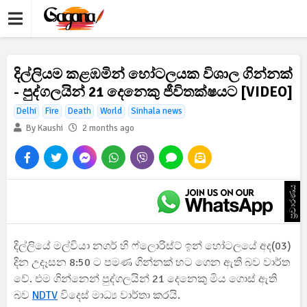
දිල්ලියම කළඹමින් හෝටලයක විශාල ගින්නක්
- පුද්ගලයින් 21 දෙනෙකු ජීවිතක්ෂයට [VIDEO]
Delhi
Fire
Death
World
Sinhala news
By Kaushi
2 months ago
ප්‍රචාරණය
දිල්ලියේ මල්වියා නගර් හි ෆ්ලොරිස්ට් ඉන් හෝටලයේ අද(03)
දින උදෑසන 8:50 ට පමණ ගින්නක් හට ගෙන ඇති බව වාර්ත
වේ. එම ගින්නෙන් පුද්ගලයින් 21 දෙනෙකු මිය ගොස් ඇති
බව
NDTV
විදෙස් මාධ්‍ය වාර්තා කරයි.