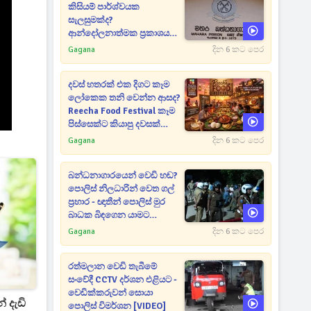
කිසියම් පාර්ශ්වයක
සැලසුමක්ද?
ආන්දෝලනාත්මක ප්‍රකාශයක්
එළියට [VIDEO]
Gagana
දින 6 කට පෙර
දවස් හතරක් එක දිගට කෑම
ලෝකෙක තනි වෙන්න ආසද?
Reecha Food Festival කෑම
පිස්සෙක්ට කියාපු දවසක්
මෙන්න
Gagana
දින 6 කට පෙර
බන්ධනාගාරයෙන් වෙඩි හඬ?
පොලිස් නිලධාරින් වෙත ගල්
ප්‍රහාර - ඥාතීන් පොලිස් මුර
බාධක බිඳගෙන යාමට
උත්සාහයක [VIDEO]
Gagana
දින 6 කට පෙර
රත්මලාන වෙඩි තැබීමේ
සංවේදී CCTV දර්ශන එළියට -
වෙඩික්කරුවන් සොයා
් දැඩි
පොලිස් විමර්ශන [VIDEO]