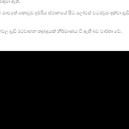
සාදමා ඇත.
වතේ කොටුව දුම්රිය ස්ථානයේ සිට ලෝටස් වටරවුම දක්වා දැඩ
ල දැඩි රථවාහන තදබදයක් නිර්මාණය වී ඇති බව වාර්තා වේ.