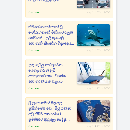
රියදුරන්ට දැනුම්දීමක්
Gagana
පැය 1 කට පෙර
භීතියේ සංකේතයක් වූ
මෝරුන්ගෙන් මිනිසාට අලුත්
සේවයක් - සුළි කුණාටු
අනාවැකි කියන්න විද්‍යාඥයන්
මෝරුන්ගෙන් උදව් ගනී
Gagana
පැය 1 කට පෙර
උග්‍ර ගැටලු හේතුවෙන්
වෛද්‍යවරුන් දැඩි
අපහසුතාවයක - විශේෂ
අනාවරණයක් එළියට
Gagana
පැය 1 කට පෙර
ශ්‍රී ලංකා ගමන් බලපත්‍ර
ප්‍රතික්ෂේප වේ.. පිටු ගණන
අඩු කිරීම ජාත්‍යන්තර
ප්‍රමිතීන්ට අනුකූල නැද්ද?
බරපතළ චෝදනාවක්
Gagana
පැය 2 කට පෙර