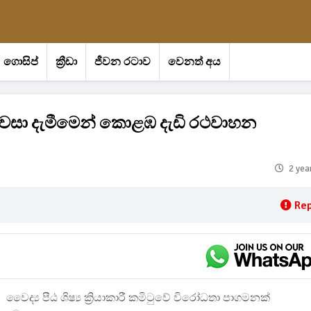
ගොසිප්
ක්‍රීඩා
ජීවන රටාව
වෙනත් අය
 වසා දැමීමෙන් කොළඹ දැඩි රථවාහන
2 yea
Rep
වෛද්‍ය පීඨ ශිෂ්‍ය ක්‍රියාකාරී කමිටුවේ විරෝධතා පාගමනක්