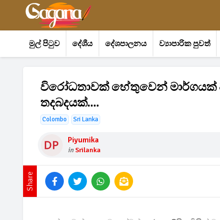
මුල් පිටුව
දේශීය
දේශපාලනය
ව්‍යාපාරික පුවත්
විරෝධතාවක් හේතුවෙන් මාර්ගයක්
තදබදයක්....
Colombo
Sri Lanka
Piyumika
in
Srilanka
Share