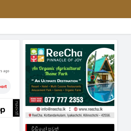
rs ago
ort
ප්‍රචාරණය
වීඩියෝ පුවත්