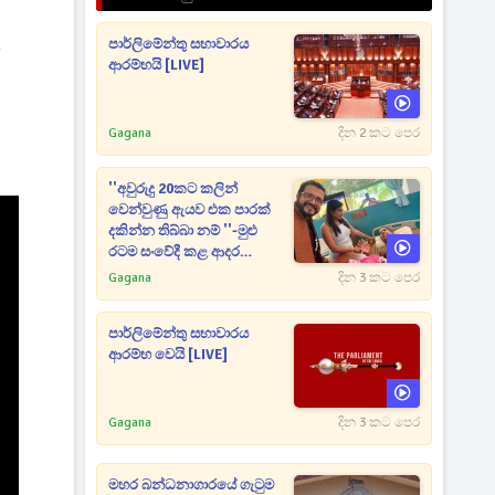
පාර්ලිමේන්තු සභාවාරය
ි
ආරම්භයි [LIVE]
Gagana
දින 2 කට පෙර
''අවුරුදු 20කට කලින්
වෙන්වුණු ඇයව එක පාරක්
දකින්න තිබ්බා නම් ''-මුළු
රටම සංවේදී කළ ආදර
අමරණීය මතකය
Gagana
දින 3 කට පෙර
පාර්ලිමේන්තු සභාවාරය
ආරම්භ වෙයි [LIVE]
Gagana
දින 3 කට පෙර
මහර බන්ධනාගාරයේ ගැටුම