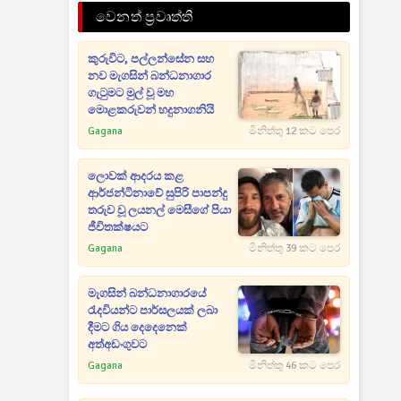
වෙනත් ප්‍රවෘත්ති
කුරුවිට, පල්ලන්සේන සහ
නව මැගසින් බන්ධනාගාර
ගැටුමට මුල් වූ මහ
මොළකරුවන් හදුනාගනියි
Gagana
මිනිත්තු 12 කට පෙර
ලොවක් ආදරය කළ
ආර්ජන්ටිනාවේ සුපිරි පාපන්දු
තරුව වූ ලයනල් මෙසීගේ පියා
ජීවිතක්ෂයට
Gagana
මිනිත්තු 39 කට පෙර
මැගසින් බන්ධනාගාරයේ
රැදවියන්ට පාර්සලයක් ලබා
දීමට ගිය දෙදෙනෙක්
අත්අඩංගුවට
Gagana
මිනිත්තු 46 කට පෙර