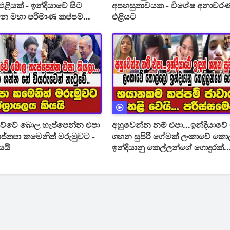
ළියක් - ඉන්දියාවේ සිට
අපහසුතාවයක - විශේෂ අනාවර
ක වන මහා පරිමාණ කප්පම්
එළියට
හුවෙයි
ිව්වේ බොල හැප්පෙන්න එපා
අහුවෙන්න නම් එපා...ඉන්දියාවේ 
ජ්තපා කමෙනිත් මරුමුවට -
ගහන සුපිරි ගේමක් ලංකාවේ ක
යයි
ඉන්දියානු කෙල්ලන්ගේ ගොදුරක්..