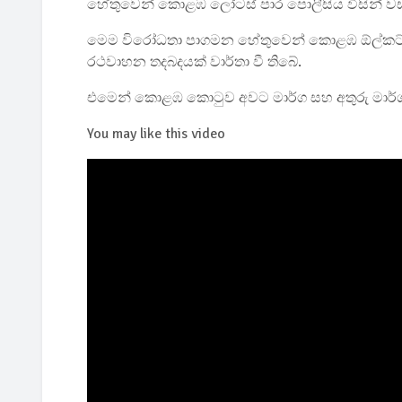
හේතුවෙන් කොළඹ ලෝටස් පාර පොලීසිය විසින් ව
මෙම විරෝධතා පාගමන හේතුවෙන් කොළඹ ඕල්කට් මා
රථවාහන තදබදයක් වාර්තා වී තිබේ.
එමෙන් කොළඹ කොටුව අවට මාර්ග සහ අතුරු මාර්ගව
You may like this video