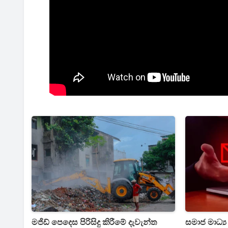
මජිඩ් පෙදෙස පිරිසිදු කිරීමේ දැවැන්ත
සමාජ මාධ්