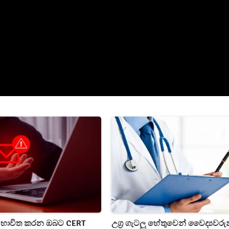
‍ය භාවිත කරන ඔබට CERT
උග්‍ර ගැටලු හේතුවෙන් වෛද්‍යවරුන