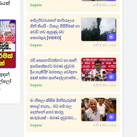
ණයක්
Gagana
සති 1 කට පෙර
ජේලර්වරයාගේ කාර්යාලය
ගිනි තියයි - විශාල පිපිරීමක් හා
වෙඩි හඬ ඇසුණු බව
තොරතුරු [VIDEO]
Gagana
සති 1 කට පෙර
රවී සෙනෙවිරත්නට හා ශානි
අබේසේකරට මරණ දඬුවම
දිය හැකියි? බරපතල චෝදනා
ඉඳන්
11ක් සමඟ ආන්දෝලනාත්මක
ොල්ලෝ
ප්‍රකාශයක් [VIDEO]
Gagana
සති 1 කට පෙර
.
මං හිතලා කිසිම මිනිමැරුමක්
කළේ නැහැ.. මට මේ පල
දෙන්නේ පෙර කරපු
කරුමයක් - මරණ දඬුවමට
කළින් කට ඇරපු පූජිත් හඬා
Gagana
සති 1 කට පෙර
වැටෙයි [VIDEO]