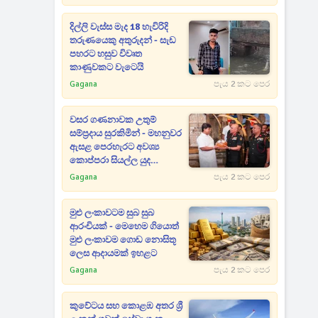
දිල්ලි වැස්ස මැද 18 හැවිරිදි
තරුණයෙකු අතුරුදන් - සැඩ
පහරට හසුව විවෘත
කාණුවකට වැටෙයි
Gagana
පැය 2 කට පෙර
වසර ගණනාවක උතුම්
සම්ප්‍රදාය සුරකිමින් - මහනුවර
ඇසළ පෙරහැරට අවශ්‍ය
කොප්පරා සියල්ල යුද
හමුදාවෙන් පූජා කරයි
Gagana
පැය 2 කට පෙර
මුළු ලංකාවටම සුබ සුබ
ආරංචියක් - මෙහෙම ගියොත්
මුළු ලංකාවම ගොඩ නොසිතූ
ලෙස ආදායමක් ඉහළට
Gagana
පැය 2 කට පෙර
කුවේටය සහ කොළඹ අතර ශ්‍රී