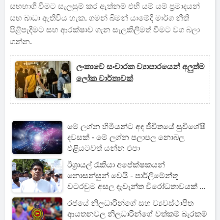
සහභාගී වීමට සැලසුම් කර ඇත්නම් එහි යම් යම් ප්‍රමාදයන්
සහ බාධා ඇතිවිය හැක. ගමන් බිමන් යාමේදී මාර්ග නීති
පිළිපැදීමට සහ ආරක්ෂාව ගැන සැලකිලිමත් වීමට වග බලා
ගන්න.
ලංකාවේ සංචාරක ව්‍යාපාරයෙන් අලුත්ම
ලෝක වාර්තාවක්
මේ ලග්න හිමියන්ට අද ජීවිතයේ සුවිශේෂී
දවසක් - මේ ලග්න පලාපල නොබල
එළියටවත් යන්න එපා
ඊශ්‍රායල් රැකියා අපේක්ෂකයන්
නොසන්සුන් වෙයි - පාර්ලිමේන්තු
වටරවුම අසල දැවැන්ත විරෝධතාවයක් -
විපක්ෂ නායකවරයාත් එයි
රජයේ නිලධාරීන්ගේ සහ ව්‍යවස්ථාපිත
ආයතනවල නිලධාරින්ගේ වත්කම් බැරකම්