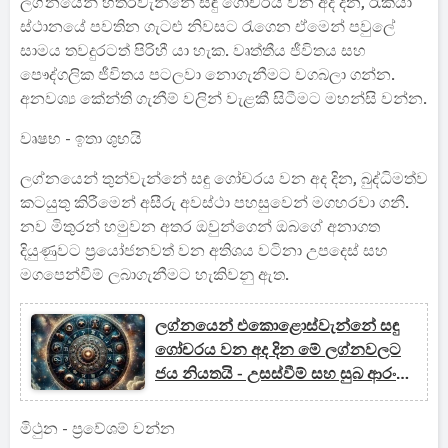
ලග්නයෙන් හතරවැන්නේ සඳු ගෝචරය වන අද දින, රැකියා
ස්ථානයේ පවතින ගැටළු නිවසට රැගෙන ඒමෙන් පවුලේ
සාමය තවදුරටත් පිරිහී යා හැක. වෘත්තීය ජීවිතය සහ
පෞද්ගලික ජීවිතය පටලවා නොගැනීමට වගබලා ගන්න.
අනවශ්‍ය කේන්ති ගැනීම් වලින් වැළකී සිටීමට මහන්සි වන්න.
වෘෂභ - ඉතා ශුභයි
ලග්නයෙන් තුන්වැන්නේ සඳු ගෝචරය වන අද දින, බුද්ධිමත්ව
කටයුතු කිරීමෙන් අසීරු අවස්ථා පහසුවෙන් මගහරවා ගනී.
නව මිතුරන් හමුවන අතර ඔවුන්ගෙන් ඔබගේ අනාගත
දියුණුවට ප්‍රයෝජනවත් වන අතිශය වටිනා උපදෙස් සහ
මගපෙන්වීම් ලබාගැනීමට හැකිවනු ඇත.
ලග්නයෙන් එකොළොස්වැන්නේ සඳු
ගෝචරය වන අද දින මේ ලග්නවලට
ජය නියතයි - උසස්වීම් සහ සුබ ආරංචි
ලැබෙයි
මිථුන - ප්‍රවේශම් වන්න