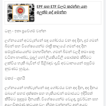
EPF සහ ETF වලට කරන්න යන
අලුත්ම දේ මෙන්න
ධනු - ඉතා ප්‍රවේශම් වන්න
ලග්නයෙන් අටවැන්නේ සඳු ගෝචරය වන අද දින, දුර ගමන්
බිමන් සහ විශේෂයෙන්ම රාත්‍රී කාලයේ ගමන් අද දින
සම්පූර්ණයෙන්ම මඟහරින්න. ගමන් බිමන් වලදී තමා සතු
වටිනා භාණ්ඩ, මුදල් හෝ ලියකියවිලි සොරකම් කිරීමට
ලක්විය හැකි බැවින් ඒ පිළිබඳව දැඩි අවධානයෙන් පසුවීම
නුවණට හුරුය.
මකර - ශුභයි
ලග්නයෙන් හත්වැන්නේ සඳු ගෝචරය වන අද දින, අද දිනය
ඔබගේ සහජ දක්ෂතා සහ හැකියාවන් සමාජයට ඉදිරිපත්
කිරීමට සුදුසුම දිනයකි. විශේෂයෙන්ම වෙළඳ, ප්‍රවර්ධන සහ
අලෙවිකරණ කටයුතු වල නිරත වන්නන්ට අන් අයව