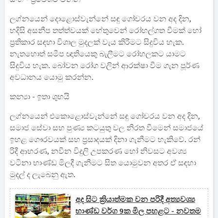
ලග්නයෙන් දොළොස්වැන්නේ සඳු ගෝචරය වන අද දින,
හදිසි අසනීප තත්ත්වයක් හේතුවෙන් රෝහල්ගත වීමක් හෝ
ප්‍රතිකාර සඳහා විශාල මුදලක් වැය කිරීමට සිදුවිය හැක.
නැතහොත් සමීප ඥාතියෙකු බැලීමට රෝහලකට යාමට
සිදුවිය හැක. බෝවන රෝග වලින් ආරක්ෂා වීම ගැන පූර්ණ
අවධානය යොමු කරන්න.
කන්‍යා - ඉතා ශුභයි
ලග්නයෙන් එකොළොස්වැන්නේ සඳු ගෝචරය වන අද දින,
සමාජ සේවා සහ පුණ්‍ය කටයුතු වල නිරත වීමෙන් සමාජයේ
ඉහළ ගෞරවයක් සහ ප්‍රසාදයක් දිනා ගැනීමට හැකිවේ. රන්
රිදී ආභරණ, නවීන විදුලි උපකරණ හෝ නිවසට අවශ්‍ය
වටිනා භාණ්ඩ මිලදී ගැනීමට සිත යොමුවන අතර ඒ සඳහා
මුදල් ද ලැබෙනු ඇත.
අද සිට ක්‍රියාත්මක වන පරිදී අත්‍යවශ්‍ය
භාණ්ඩ වර්ග 9ක මිල පහළට - නවතම