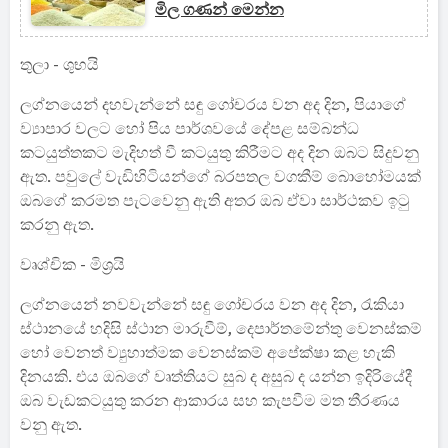
මිල ගණන් මෙන්න
තුලා - ශුභයි
ලග්නයෙන් දහවැන්නේ සඳු ගෝචරය වන අද දින, පියාගේ
ව්‍යාපාර වලට හෝ පිය පාර්ශවයේ දේපළ සම්බන්ධ
කටයුත්තකට මැදිහත් වී කටයුතු කිරීමට අද දින ඔබට සිදුවනු
ඇත. පවුලේ වැඩිහිටියන්ගේ බරපතල වගකීම් බොහෝමයක්
ඔබගේ කරමත පැටවෙනු ඇති අතර ඔබ ඒවා සාර්ථකව ඉටු
කරනු ඇත.
වෘශ්චික - මිශ්‍රයි
ලග්නයෙන් නවවැන්නේ සඳු ගෝචරය වන අද දින, රැකියා
ස්ථානයේ හදිසි ස්ථාන මාරුවීම්, දෙපාර්තමේන්තු වෙනස්කම්
හෝ වෙනත් ව්‍යුහාත්මක වෙනස්කම් අපේක්ෂා කළ හැකි
දිනයකි. එය ඔබගේ වෘත්තියට සුබ ද අසුබ ද යන්න ඉදිරියේදී
ඔබ වැඩකටයුතු කරන ආකාරය සහ කැපවීම මත තීරණය
වනු ඇත.