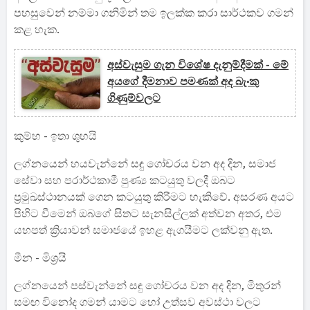
පහසුවෙන් නම්මා ගනිමින් තම ඉලක්ක කරා සාර්ථකව ගමන්
කළ හැක.
අස්වැසුම ගැන විශේෂ දැනුම්දීමක් - මේ
අයගේ දීමනාව පමණක් අද බැංකු
ගිණුම්වලට
කුම්භ - ඉතා ශුභයි
ලග්නයෙන් හයවැන්නේ සඳු ගෝචරය වන අද දින, සමාජ
සේවා සහ පරාර්ථකාමී පුණ්‍ය කටයුතු වලදී ඔබට
ප්‍රමුඛස්ථානයක් ගෙන කටයුතු කිරීමට හැකිවේ. අසරණ අයට
පිහිට වීමෙන් ඔබගේ සිතට සැනසිල්ලක් අත්වන අතර, එම
යහපත් ක්‍රියාවන් සමාජයේ ඉහළ ඇගයීමට ලක්වනු ඇත.
මීන - මිශ්‍රයි
ලග්නයෙන් පස්වැන්නේ සඳු ගෝචරය වන අද දින, මිතුරන්
සමඟ විනෝද ගමන් යාමට හෝ උත්සව අවස්ථා වලට