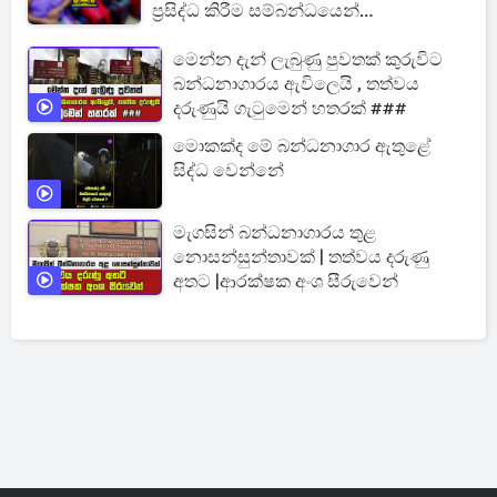
ප්‍රසිද්ධ කිරීම සම්බන්ධයෙන්
සංශෝධනයක්
මෙන්න දැන් ලැබුණු පුවතක් කුරුවිට
බන්ධනාගාරය ඇවිලෙයි , තත්වය
දරුණුයි ගැටුමෙන් හතරක් ###
මොකක්ද මේ බන්ධනාගාර ඇතුළේ
සිද්ධ වෙන්නේ
මැගසින් බන්ධනාගාරය තුළ
නොසන්සුන්තාවක් | තත්වය දරුණු
අතට |ආරක්ෂක අංශ සීරුවෙන්