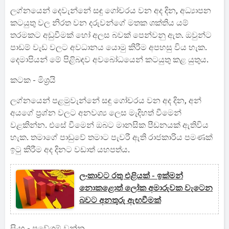
ලග්නයෙන් දෙවැන්නේ සඳු ගෝචරය වන අද දින, අධ්‍යාපන
කටයුතු වල නිරත වන දරුවන්ගේ මතක ශක්තිය යම්
තරමකට අඩුවීමක් හෝ අලස බවක් පෙන්වනු ඇත. ඔවුන්ට
පාඩම් වැඩ වලට අවධානය යොමු කිරීම අපහසු විය හැක.
දෙමාපියන් මේ පිළිබඳව අවබෝධයෙන් කටයුතු කළ යුතුය.
කටක - මිශ්‍රයි
ලග්නයෙන් පළමුවැන්නේ සඳු ගෝචරය වන අද දින, අන්
අයගේ ප්‍රශ්න වලට අනවශ්‍ය ලෙස මැදිහත් වීමෙන්
වළකින්න. එසේ වීමෙන් ඔබට මානසික පීඩනයක් ඇතිවිය
හැක. තමාගේ පාඩුවේ තමාට පැවරී ඇති රාජකාරිය පමණක්
ඉටු කිරීම අද දිනට වඩාත් යහපත්ය.
ලංකාවට රතු එළියක් - ඉක්මන්
නොකළොත් ලෝක අමාරුවක වැටෙන
බවට අනතුරු ඇඟවීමක්
සිංහ - ප්‍රවේශම් වන්න