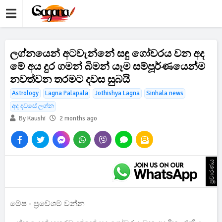
ලග්නයෙන් අටවැන්නේ සඳු ගෝචරය වන අද
මේ අය දුර ගමන් බිමන් යෑම සම්පූර්ණයෙන්ම
නවත්වන තරමට දවස සුබයි
Astrology
Lagna Palapala
Jothishya Lagna
Sinhala news
අද දවසේ ලග්න
By Kaushi
2 months ago
ප්‍රචාරණය
මේෂ - ප්‍රවේශම් වන්න