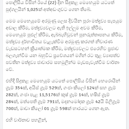
පොලීසිය විසින් ඊයේ (22) දින සිදුකළ මෙහෙයුම් යටතේ
පුද්ගලයින් 1,025ක් අත්අඩංගුවට ගෙන තිබේ.
මෙම මෙහෙයුමේ අරමුණු ලෙස දිවයින පුරා මත්ද්‍රව්‍ය සැපයුම
අඩාල කිරීම, මත්ද්‍රව්‍යවලට ඇති ඉල්ලුම අවම කිරීම,
මෙහෙයුම් පුළුල් කිරීම, ඇබ්බැහිවූවන් පුනරුත්තාපනය කිරීම,
මත්ද්‍රව්‍ය දුර්භාවිතය වැළැක්වීම අරමුණු කරගත් නිවාරණ
වැඩසටහන් ක්‍රියාත්මක කිරීම, මත්ද්‍රව්‍යවලට එරෙහිව ප්‍රජාව
බලගැන්වීම යන බහුවිධ ප්‍රවේශයන් මගින් රට තුළ ව්‍යාපත්ව
පවතින මත්ද්‍රව්‍ය ජාවාරම සහමුලින්ම මැඩපැවැත්වීම වාර්තා
වේ.
එහිදී සිදුකළ මෙහෙයුම් යටතේ පොලිසිය විසින් හෙරොයින්
ග්‍රෑම් 354ක්, අයිස් ග්‍රෑම් 529ක්, ගංජා කිලෝ 124ක් සහ ග්‍රෑම්
282ක්, ගංජා පැළ 11,5176ක් කුෂ් ග්‍රෑම් 14ක්, හෂීස් ග්‍රෑම්
284ක්, මත්පෙති ග්‍රෑම් 791ක්, මදනමෝදක ග්‍රෑම් 42යි මිලිග්‍රෑම්
700ක්, මාවා කිලෝ 01 ග්‍රෑම් 598ක් භාරයට ගෙන ඇත.
එහි වාර්තාව පහළින්,