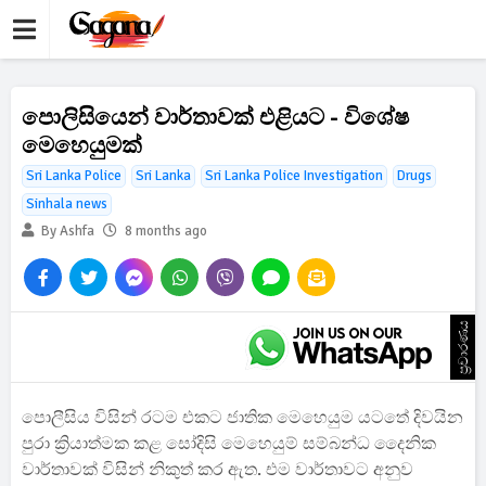
පොලිසියෙන් වාර්තාවක් එළියට - විශේෂ
මෙහෙයුමක්
Sri Lanka Police
Sri Lanka
Sri Lanka Police Investigation
Drugs
Sinhala news
By Ashfa
8 months ago
ප්‍රචාරණය
පොලීසිය විසින් රටම එකට ජාතික මෙහෙයුම යටතේ දිවයින
පුරා ක්‍රියාත්මක කළ සෝදිසි මෙහෙයුම් සම්බන්ධ දෛනික
වාර්තාවක් විසින් නිකුත් කර ඇත. එම වාර්තාවට අනුව