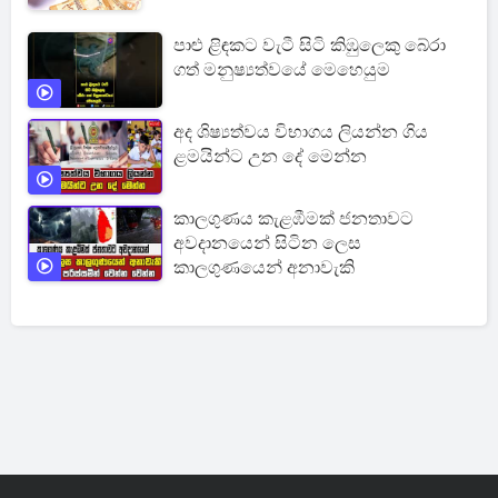
පාළු ළිඳකට වැටී සිටි කිඹුලෙකු බේරා
ගත් මනුෂ්‍යත්වයේ මෙහෙයුම
අද ශිෂ්‍යත්වය විභාගය ලියන්න ගිය
ළමයින්ට උන දේ මෙන්න
කාලගුණය කැළඹීමක් ජනතාවට
අවදානයෙන් සිටින ලෙස
කාලගුණයෙන් අනාවැකි