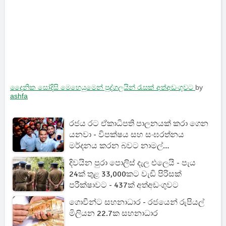
දෛනික සෝදිසි මෙහෙයුමෙන් පුද්ගලයින් රැසක් අත්අඩංගුවට
by
ashfa
රජය රට ඒකාධිපති පාලනයක් කරා ගෙන
යනවා - විපක්ෂය සහ සංඝරත්නය
මර්දනය කරන බවට නාමල්
රාජපක්ෂගෙන් තද බල චෝදනාවක්
දිවයින පුරා පොලිස් දැල එලෙයි - පැය
24ක් තුළ 33,000කට වැඩි පිරිසක්
පරීක්ෂාවට - 437ක් අත්අඩංගුවට
ගොවීන්ට සහනාධාර - රජයෙන් රුපියල්
මිලියන 22.7ක සහනාධාර