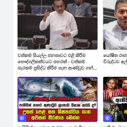
වත්කම් සියල්ල ජනතාවට එළි කිරීම
යෝෂිත රාජ
පෞද්ගලිකත්වයට පහරක් - වත්කම්
විරුද්ධව අ
බැරකම් ප්‍රසිද්ධ කිරීම ගැන ආණ්ඩුව ගන්න
යන අලුත්ම තීරණය මෙන්න