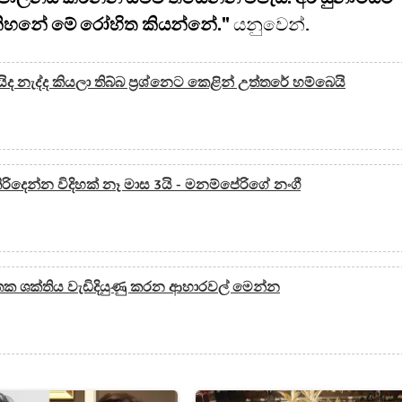
ිනිහනේ මේ රෝහිත කියන්නේ."
යනුවෙන්.
ිද නැද්ද කියලා තිබ්බ ප්‍රශ්නෙට කෙළින් උත්තරේ හම්බෙයි
දෙන්න විදිහක් නෑ මාස 3යි - මනම්පේරිගේ නංගී
තක ශක්තිය වැඩිදියුණු කරන ආහාරවල් මෙන්න