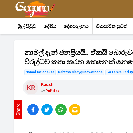
මුල් පිටුව
දේශීය
දේශපාලනය
ව්‍යාපාරික පුවත්
නාමල් දැන් ජනප්‍රියයි.. ඒකයි බ
විරුද්ධව කතා කරන කෙනෙක් නෙවෙ
Namal Rajapaksa
Rohitha Abeygunawardana
Sri Lanka Podu
Kaushi
in
Politics
Share