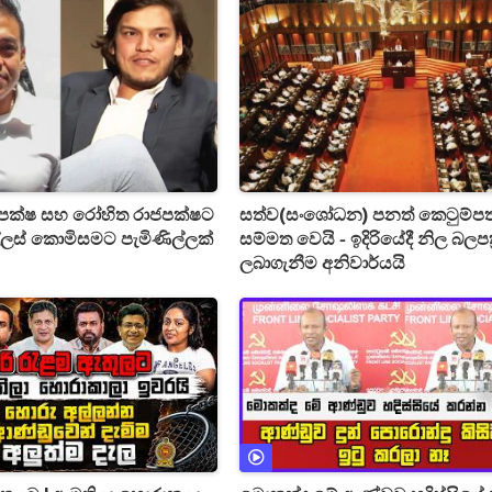
පක්ෂ සහ රෝහිත රාජපක්ෂට
සත්ව(සංශෝධන) පනත් කෙටුම්ප
ල්ලස් කොමිසමට පැමිණිල්ලක්
සම්මත වෙයි - ඉදිරියේදී නිල බලපත්
ලබාගැනීම අනිවාර්යයි