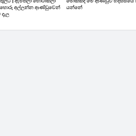
ඇතුලට | ඇමතිලා හොරාකලා
මොකක්ද මේ ආණ්ඩුව හදිස්සියෙ
ේ හොරු අල්ලන්න ආණ්ඩුවෙන්
යන්නේ
ම දැල