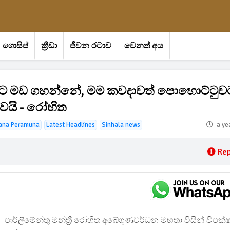
ගොසිප්
ක්‍රීඩා
ජීවන රටාව
වෙනත් අය
ොරුවට මඩ ගහන්නේ, මම කවදාවත් පොහොට්ටුව
යි - රෝහිත
jana Peramuna
Latest Headlines
Sinhala news
a ye
Rep
පාර්ලිමේන්තු මන්ත්‍රී රෝහිත අබේගුණවර්ධන මහතා විසින් විපක්