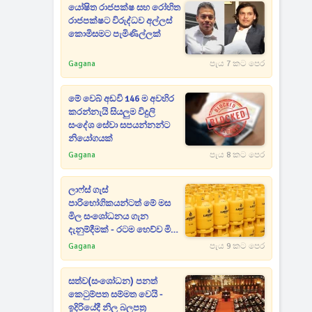
යෝෂිත රාජපක්ෂ සහ රෝහිත
රාජපක්ෂට විරුද්ධව අල්ලස්
කොමිසමට පැමිණිල්ලක්
Gagana
පැය 7 කට පෙර
මේ වෙබ් අඩවි 146 ම අවහිර
කරන්නැයි සියලුම විදුලි
සංදේශ සේවා සපයන්නන්ට
නියෝගයක්
Gagana
පැය 8 කට පෙර
ලාෆ්ස් ගැස්
පාරිභෝගිකයන්ටත් මේ මස
මිල සංශෝධනය ගැන
දැනුම්දීමක් - රටම හෙව්ව මිල
ගණන් මෙන්න
Gagana
පැය 9 කට පෙර
සත්ව(සංශෝධන) පනත්
කෙටුම්පත සම්මත වෙයි -
ඉදිරියේදී නිල බලපත්‍ර