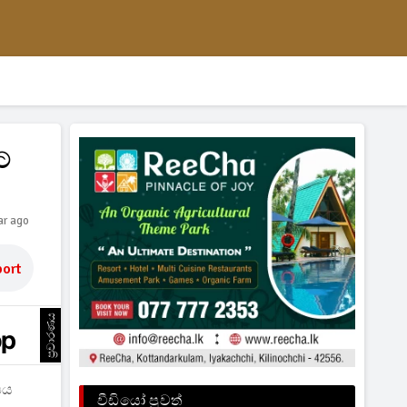
ට
ar ago
ort
ප්‍රචාරණය
ෂය
වීඩියෝ පුවත්