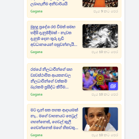
ලබාගැනීම අනිවාර්යයි
Gagana
පැය 9 කට පෙර
මුහුදු ප්‍රදේශ රළු වීමත් සමඟ
හදිසි දැනුම්දීමක් - නැවත
දැනුම් දෙන තුරු දැඩි
අවධානයෙන් පසුවන්නැයි
දන්වයි
Gagana
පැය 10 කට පෙර
රජයේ නිලධාරීන්ගේ සහ
ව්‍යවස්ථාපිත ආයතනවල
නිලධාරින්ගේ වත්කම්
බැරකම් ප්‍රසිද්ධ කිරීම
සම්බන්ධයෙන් සංශෝධනයක්
Gagana
පැය 10 කට පෙර
මට දැන් සත පහක ආදායමක්
නෑ.. මගේ වාහනයට පෙට්‍රල්
ගහන්නෙත්, ගෙවල් කුලී
ගෙවන්නෙත් මගේ හිතවතුන්
- දේශපාලනේට ආවැයින් වූ
Gagana
පැය 10 කට පෙර