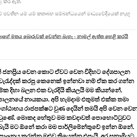
පළ කර ඇත.
ටේ පවතින යම් යම් කතාබහ සම්බන්ධයෙන් මාධ්‍යවේදි‍යෙක් නැඟූ
නාගේ මතය බොරුවක් වෙන්න බැහැ - නාමල් ඇත්ත හෙළි කරයි
් ජනප්‍රිය වෙන කොට ඒවට වෙන විදිහට දේශපාලන
 වැරැද්දක් කරපු කෙනෙක් ඉන්නවා නම් ඒක කර ගන්න
ක දිහා බලන එක වැරදියි කියලයි මම කියන්නේ.
පාලනයේ නායකයා. අපි හැමදාම එතුමත් එක්ක තමා
ඨාභය රාජපක්ෂට වුණ දෙයින් තමයි අපි වෙන වෙ
න වුණේ. මොකද හේතුව මම කවදාවත් පොහොට්ටුවට
බැයි මට ඕනේ කරා මම පාර්ලිමේන්තුවේ ඉන්න ඕනේ.
ශපාලනය කරන්න ඔළුව තියෙන්න එපැයි. අර සුනාමියට