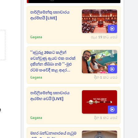
පාර්ලිමේන්තු සභාවාරය
ආරම්භයි [LIVE]
Gagana
පැය 19 කට පෙර
''අවුරුදු 20කට කලින්
වෙන්වුණු ඇයව එක පාරක්
දකින්න තිබ්බා නම් ''-මුළු
රටම සංවේදී කළ ආදර
අමරණීය මතකය
Gagana
දින 1 කට පෙර
පාර්ලිමේන්තු සභාවාරය
ආරම්භ වෙයි [LIVE]
න
Gagana
දින 1 කට පෙර
මහර බන්ධනාගාරයේ ගැටුම