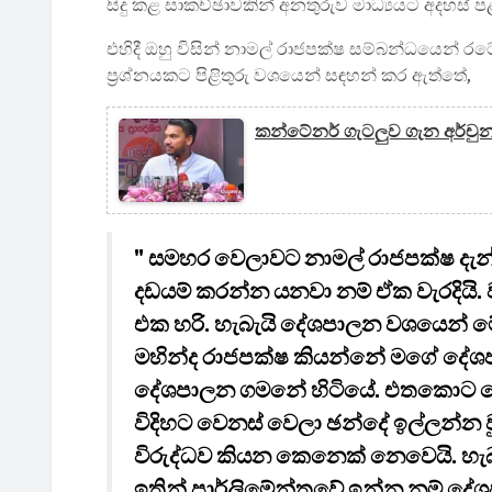
සිදු කළ සාකච්ඡාවකින් අනතුරුව මාධ්‍යයට අදහස් 
එහිදී ඔහු විසින් නාමල් රාජපක්ෂ සම්බන්ධයෙන් ර
ප්‍රශ්නයකට පිළිතුරු වශයෙන් සඳහන් කර ඇත්තේ,
කන්ටේනර් ගැටලුව ගැන අර්චු
" සමහර වෙලාවට නාමල් රාජපක්ෂ දැන
දඩයම් කරන්න යනවා නම් ඒක වැරදියි.
එක හරි. හැබැයි දේශපාලන වශයෙන් මේ
මහින්ද රාජපක්ෂ කියන්නේ මගේ දේශ
දේශපාලන ගමනේ හිටියේ. එතකොට ගෝ
විදිහට වෙනස් වෙලා ඡන්දේ ඉල්ලන්
විරුද්ධව කියන කෙනෙක් නෙවෙයි. හැ
ඉතින් පාර්ලිමේන්තුවේ ඉන්න නම් දේ