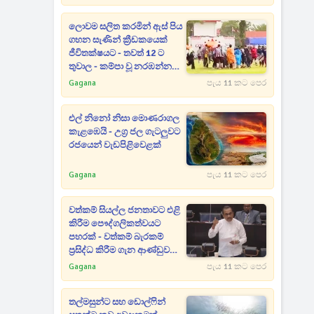
පාඩුව කියන රාජිත
ලොවම සලිත කරමින් ඇස් පිය
ගහන සැණින් ක්‍රීඩකයෙක්
ජීවිතක්ෂයට - තවත් 12 ට
තුවාල - කම්පා වූ නරඹන්නන්
සියලු දෙනා පිටියට දුවන් එයි
Gagana
පැය 11 කට පෙර
එල් නිනෝ නිසා මොණරාගල
කැළඹෙයි - උග්‍ර ජල ගැටලුවට
රජයෙන් වැඩපිළිවෙළක්
Gagana
පැය 11 කට පෙර
වත්කම් සියල්ල ජනතාවට එළි
කිරීම පෞද්ගලිකත්වයට
පහරක් - වත්කම් බැරකම්
ප්‍රසිද්ධ කිරීම ගැන ආණ්ඩුව
ගන්න යන අලුත්ම තීරණය
Gagana
පැය 11 කට පෙර
මෙන්න
තල්මසුන්ට සහ ඩොල්ෆින්