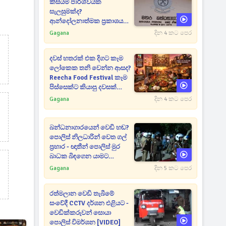
කිසියම් පාර්ශ්වයක
සැලසුමක්ද?
ආන්දෝලනාත්මක ප්‍රකාශයක්
එළියට [VIDEO]
Gagana
දින 4 කට පෙර
දවස් හතරක් එක දිගට කෑම
ලෝකෙක තනි වෙන්න ආසද?
Reecha Food Festival කෑම
පිස්සෙක්ට කියාපු දවසක්
මෙන්න
Gagana
දින 4 කට පෙර
බන්ධනාගාරයෙන් වෙඩි හඬ?
පොලිස් නිලධාරින් වෙත ගල්
ප්‍රහාර - ඥාතීන් පොලිස් මුර
බාධක බිඳගෙන යාමට
උත්සාහයක [VIDEO]
Gagana
දින 5 කට පෙර
රත්මලාන වෙඩි තැබීමේ
සංවේදී CCTV දර්ශන එළියට -
වෙඩික්කරුවන් සොයා
පොලිස් විමර්ශන [VIDEO]