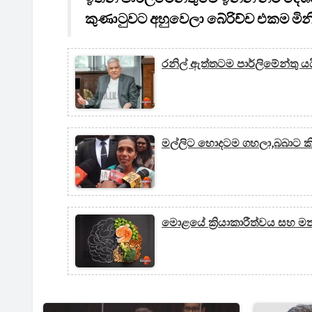
කුණාටුවට අහුවෙලා බේරිච්ච එකම ම
රනිල් ඇත්තටම පාර්ලිමේන්තු යය
මල්ලිට හොදටම ගහලා,බබාට කිරි
මොළයේ ක්‍රියාකාරීත්වය සහ ම