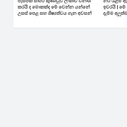
පැසිපික් සාගර කුණාටුව ලංකාව විනාශ
නරි රැළම 
කරයි ද මොකක්ද මේ වෙන්න යන්නේ
ඉවරයි | ම
උසස් පෙළ සහ ශිෂ්‍යත්වය ගැන අවසන්
දැම්ම අලුත්