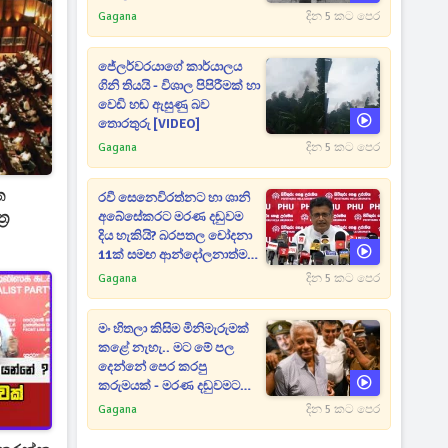
Gagana
දින 5 කට පෙර
ජේලර්වරයාගේ කාර්යාලය
ගිනි තියයි - විශාල පිපිරීමක් හා
වෙඩි හඬ ඇසුණු බව
තොරතුරු [VIDEO]
Gagana
දින 5 කට පෙර
ත
රවී සෙනෙවිරත්නට හා ශානි
‍ර
අබේසේකරට මරණ දඬුවම
දිය හැකියි? බරපතල චෝදනා
11ක් සමඟ ආන්දෝලනාත්මක
ප්‍රකාශයක් [VIDEO]
Gagana
දින 5 කට පෙර
මං හිතලා කිසිම මිනිමැරුමක්
කළේ නැහැ.. මට මේ පල
දෙන්නේ පෙර කරපු
කරුමයක් - මරණ දඬුවමට
කළින් කට ඇරපු පූජිත් හඬා
Gagana
දින 5 කට පෙර
වැටෙයි [VIDEO]