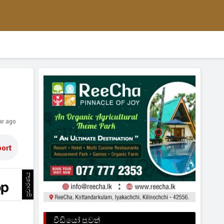
ar ago
ort
ප්‍රචාරණය
වීඩියෝ පුවත්