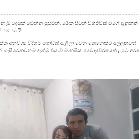
නෑම දෙයක් වෙන්න පුළුවන්. මේක පිටින් විහිළුවක් වගේ දැනුනත්
් නෙමෙයි.
 එක්ක අනවශ්‍ය විදිහට ගොඩක් ඇලිලා වෙන කෙනෙක්ට අල්ලනවත්
වගේ හැසිරෙනවනම් දැන්ම එයාව මානසික වෛද්‍යවරයෙක් ළගට අරන