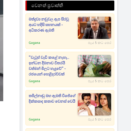
වෙනත් ප්‍රවෘත්ති
මත්ද්‍රව්‍ය නඩුවල ඇප සිරවූ
අයට හදිසි සහනයක් -
අධිකරණ ඇමති
Gagana
පැය 5 කට පෙර
"වැටුප් වැඩි කළේ නැහැ..
ඉන්ධන දීමනාව විතරයි
වත්මන් මිලට හැදුවේ" -
රජයෙන් හෙළිදරව්වක්
Gagana
පැය 5 කට පෙර
තමිල්නාඩු මහ ඇමති විජේගේ
දික්කසාද කතාව වෙනස් වෙයි
Gagana
පැය 5 කට පෙර