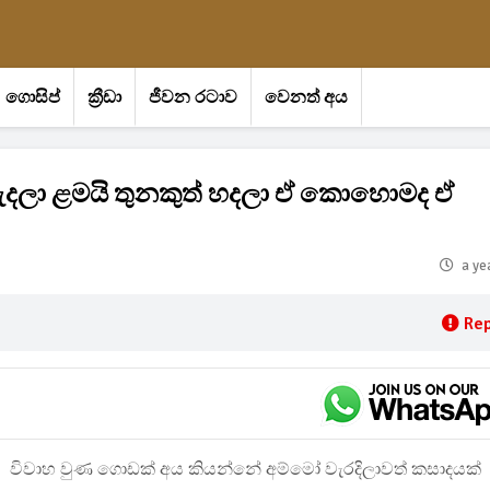
ගොසිප්
ක්‍රීඩා
ජීවන රටාව
වෙනත් අය
දලා ළමයි තුනකුත් හදලා ඒ කොහොමද ඒ
a ye
Rep
විවාහ වුණ ගොඩක් අය කියන්නේ අම්මෝ වැරදිලාවත් කසාදයක්