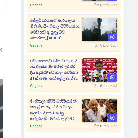
Gagana
දින 6 කට පෙර
ජේලර්වරයාගේ කාර්යාලය
ගිනි තියයි - විශාල පිපිරීමක් හා
වෙඩි හඬ ඇසුණු බව
තොරතුරු [VIDEO]
Gagana
දින 6 කට පෙර
්
රවී සෙනෙවිරත්නට හා ශානි
අබේසේකරට මරණ දඬුවම
දිය හැකියි? බරපතල චෝදනා
11ක් සමඟ ආන්දෝලනාත්මක
ප්‍රකාශයක් [VIDEO]
Gagana
දින 6 කට පෙර
මං හිතලා කිසිම මිනිමැරුමක්
කළේ නැහැ.. මට මේ පල
දෙන්නේ පෙර කරපු
කරුමයක් - මරණ දඬුවමට
කළින් කට ඇරපු පූජිත් හඬා
Gagana
දින 6 කට පෙර
වැටෙයි [VIDEO]