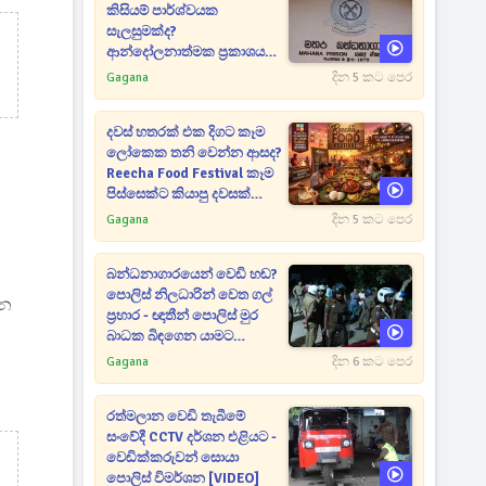
කිසියම් පාර්ශ්වයක
සැලසුමක්ද?
ආන්දෝලනාත්මක ප්‍රකාශයක්
එළියට [VIDEO]
Gagana
දින 5 කට පෙර
දවස් හතරක් එක දිගට කෑම
ලෝකෙක තනි වෙන්න ආසද?
Reecha Food Festival කෑම
පිස්සෙක්ට කියාපු දවසක්
මෙන්න
Gagana
දින 5 කට පෙර
බන්ධනාගාරයෙන් වෙඩි හඬ?
පොලිස් නිලධාරින් වෙත ගල්
පන
ප්‍රහාර - ඥාතීන් පොලිස් මුර
බාධක බිඳගෙන යාමට
උත්සාහයක [VIDEO]
Gagana
දින 6 කට පෙර
රත්මලාන වෙඩි තැබීමේ
සංවේදී CCTV දර්ශන එළියට -
වෙඩික්කරුවන් සොයා
පොලිස් විමර්ශන [VIDEO]