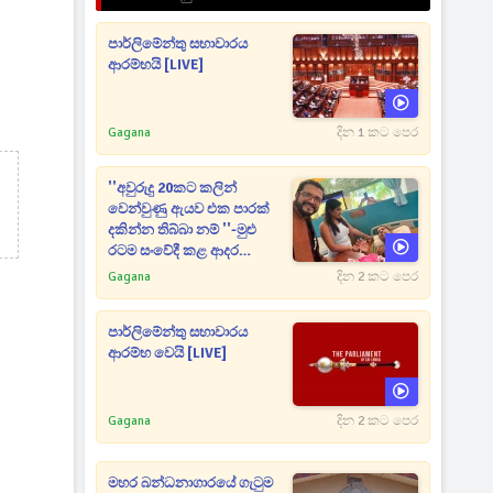
පාර්ලිමේන්තු සභාවාරය
ආරම්භයි [LIVE]
Gagana
දින 1 කට පෙර
''අවුරුදු 20කට කලින්
වෙන්වුණු ඇයව එක පාරක්
දකින්න තිබ්බා නම් ''-මුළු
රටම සංවේදී කළ ආදර
අමරණීය මතකය
Gagana
දින 2 කට පෙර
පාර්ලිමේන්තු සභාවාරය
ආරම්භ වෙයි [LIVE]
Gagana
දින 2 කට පෙර
මහර බන්ධනාගාරයේ ගැටුම