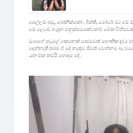
සෙල්ලම් බඩු, බෝනික්කෝ , බිත්ති, මෝටර් රථ මේ ඕ
මේ ලෙඩේ හැදුන මනුස්සයෙක්ටනම් මේක විහිළුවක
ඔයාගේ පවුලේ කෙනෙක් යාළුවෙක් භෞතික ද්‍රව්‍ය
දෙන්නැති තරම් ඒ දේ නැතුව ජිවත් වෙන්නම බෑ 
යන එක තමයි හොදම දේ.