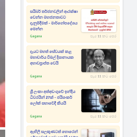
සයිබර් තර්ජනවලින් ආරක්ෂා
වෙන්න මහජනතාවට
දැනුම්දීමක් - මාර්ගෝපදේශය
මෙන්න
Gagana
පැය 11 කට පෙර
දැයට මහත් සේවයක් කළ
මහාචාර්ය විමල් දිසානායක
අභාවප්‍රාප්ත වෙයි
Gagana
පැය 11 කට පෙර
ශ්‍රී ලංකා අත්අඩංගුවේ ඉන්දීය
ධීවරයින් 27ක් - ජයිශංකර්
ලෝක් සභාවේදී කියයි
Gagana
පැය 11 කට පෙර
ඇඟිලි සලකුණටත් හොරෙන්