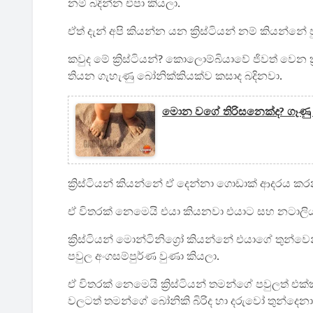
නම් බදින්න එපා කියලා.
ඒත් දැන් අපි කියන්න යන ක්‍රිස්ටියන් නම් කියන්නේ
කවුද මේ ක්‍රිස්ටියන්? කොලොම්බියාවේ ජිවත් වෙන 
තියන ගැහැණු බෝනික්කියක්ව කසාද බදිනවා.
මොන වගේ තිරිසනෙක්ද? ගෑණු 
ක්‍රිස්ටියන් කියන්නේ ඒ දෙන්නා ගොඩාක් ආදරය කර
ඒ විතරක් නෙමෙයි එයා කියනවා එයාට සහ නටාලිය
ක්‍රිස්ටියන් මොන්ටිනිග්‍රෝ කියන්නේ එයාගේ තුන
පවුල අංගසම්පුර්ණ වුණා කියලා.
ඒ විතරක් නෙමෙයි ක්‍රිස්ටියන් තමන්ගේ පවුලත් එක්
වලටත් තමන්ගේ බෝනිකි බිරිද හා දරුවෝ තුන්දෙන