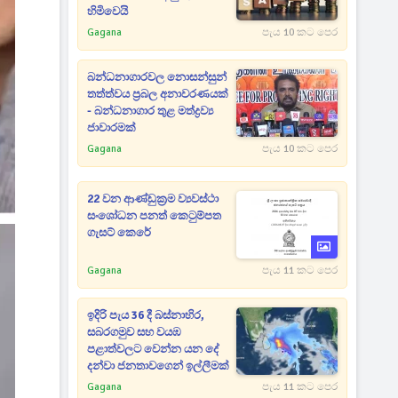
හිමිවෙයි
Gagana
පැය 10 කට පෙර
බන්ධනාගාරවල නොසන්සුන්
තත්ත්වය ප්‍රබල අනාවරණයක්
- බන්ධනාගාර තුළ මත්ද්‍රව්‍ය
ජාවාරමක්
Gagana
පැය 10 කට පෙර
22 වන ආණ්ඩුක්‍රම ව්‍යවස්ථා
සංශෝධන පනත් කෙටුම්පත
ගැසට් කෙරේ
Gagana
පැය 11 කට පෙර
ඉදිරි පැය 36 දී බස්නාහිර,
සබරගමුව සහ වයඹ
පළාත්වලට වෙන්න යන දේ
දන්වා ජනතාවගෙන් ඉල්ලීමක්
Gagana
පැය 11 කට පෙර