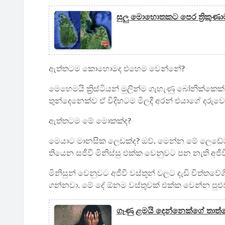
සුලු මොහොතකට පෙර ත්‍රිකුණා
ඇත්තටම කොහොමද එහෙම වෙන්නේ?
මෙහෙමයි ක්‍රිස්ටියන් මුලින්ම ගැහැණු බෝනික්ක
තුන්දෙනෙක්ව ඒ විදිහටම මිලදී අරන් එයාගේ දරුව
ඇත්තටම මේ මොකක්ද?
මෙයාට මානසික ලෙඩක්ද? ඔව්. මෙන්න මේ ලෙඩේට කි
තියෙන සජීවී මිනිස්සු එක්ක වෙනුවට පන නැති අජීවී
මිනිසුන් වෙනුවට අජීවී වස්තූන් වලට දැඩි චිත්ත
ගන්නවා. මේ දේ ඕනම වස්තුවක් එක්ක වෙන්න පුළු
ගෑණු ළමයි දෙන්නෙක්ගේ තාත්ත