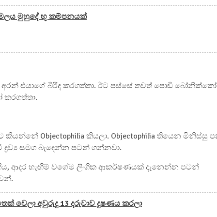
මලය මුහුදේ භූ කම්පනයක්
ෙක් අරන් එයාගේ බිරිද කරගත්තා. ඊට පස්සේ තවත් පොඩි බෝනික්කෝ
ෝ කරගත්තා.
යන්නේ Objectophilia කියලා. Objectophilia තියෙන මිනිස්සු 
 ද්‍රව්‍ය සමග බැදෙන්න පටන් ගන්නවා.
වේගීය, ආදර හැඟීම් වගේම ලිංගික ආකර්ෂණයක් දැනෙන්න පටන්
වන්.
ෙක් වෙලා අවුරුදු 13 දරුවාව දුෂණය කරලා