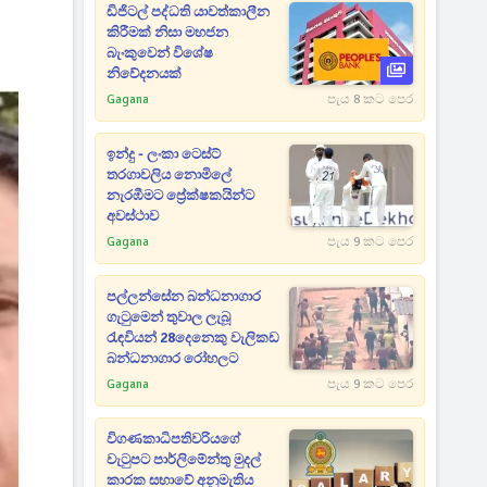
ඩිජිටල් පද්ධති යාවත්කාලීන
කිරීමක් නිසා මහජන
බැංකුවෙන් විශේෂ
නිවේදනයක්
Gagana
පැය 8 කට පෙර
ඉන්දු - ලංකා ටෙස්ට්
තරගාවලිය නොමිලේ
නැරඹීමට ප්‍රේක්ෂකයින්ට
අවස්ථාව
Gagana
පැය 9 කට පෙර
පල්ලන්සේන බන්ධනාගාර
ගැටුමෙන් තුවාල ලැබූ
රැඳවියන් 28දෙනෙකු වැලිකඩ
බන්ධනාගාර රෝහලට
Gagana
පැය 9 කට පෙර
විගණකාධිපතිවරියගේ
වැටුපට පාර්ලිමේන්තු මුදල්
කාරක සභාවේ අනුමැතිය