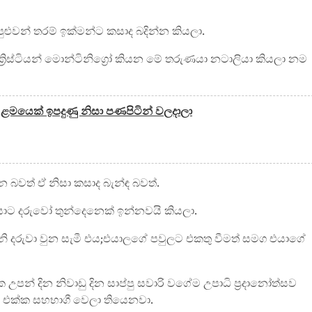
 පුළුවන් තරම් ඉක්මන්ට කසාද බදින්න කියලා.
ක්‍රිස්ටියන් මොන්ටිනිග්‍රෝ කියන මේ තරුණයා නටාලියා කියලා නම
ළමයෙක් ඉපදුණු නිසා පණපිටින් වලදාලා
න බවත් ඒ නිසා කසාද බැන්ඳ බවත්.
ාට දරුවෝ තුන්දෙනෙක් ඉන්නවයි කියලා.
්වෙනි දරුවා වුන සැමී එය;එයාලගේ පවුලට එකතු වීමත් සමග එයාගේ
ක උපන් දින නිවාඩු දින සාප්පු සවාරි වගේම උපාධි ප්‍රදානෝත්සව
ා එක්ක සහභාගී වෙලා තියෙනවා.