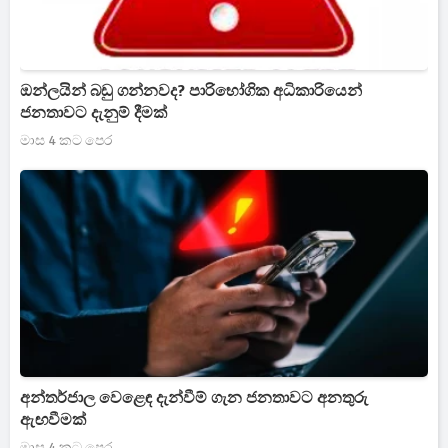
ඔන්ලයින් බඩු ගන්නවද? පාරිභෝගික අධිකාරියෙන්
ජනතාවට දැනුම් දීමක්
මාස 4 කට පෙර
අන්තර්ජාල වෙළෙඳ දැන්වීම් ගැන ජනතාවට අනතුරු
ඇඟවීමක්
මාස 4 කට පෙර