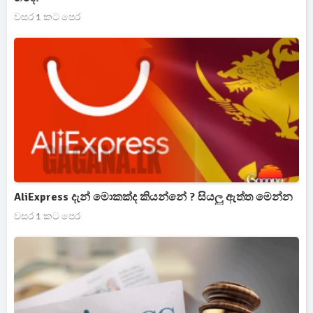
වසර 1 කට පෙර
AliExpress දැන් මොකක්ද කියන්නේ ? සියලු ඇත්ත මෙන්න
වසර 1 කට පෙර