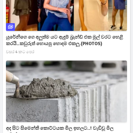
යුරේනිගෙ ගෙ අලුත්ම යට ඇඳුම් බ්‍රෑන්ඩ් එක මුල් වරට හෙළි
කරයි..කවුරුත් හොයපු හොදම එකලු.(PHOTOS)
වසර 4 කට පෙර
අද සිට සිමෙන්ති කොට්ටයක මිල ඉහලට..! වැඩිවූ මිල