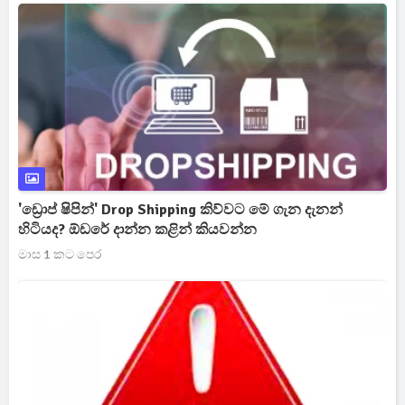
'ඩ්‍රොප් ෂිපින්' Drop Shipping කිව්වට මේ ගැන දැනන්
හිටියද? ඕඩරේ දාන්න කළින් කියවන්න
මාස 1 කට පෙර