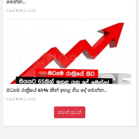
මෙන්න..
වසර 4 කට පෙර
මධ්‍යම රාත්‍රියේ 65% කින් ඉහළ ගිය දේ මෙන්න..
වසර 4 කට පෙර
තවත් පුවත්