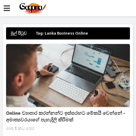
මුල් පිටුව
Tag: Lanka Business Online
Online ව්‍යාපාර කරන්නන්ට ඉස්සරහට මේකයි වෙන්නේ -
අමාත්‍යවරයාගේ පැහැදිලි කිරීමක්
මාස 1 කට පෙර