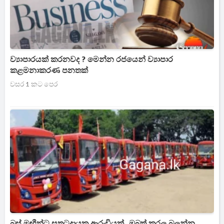
ව්‍යාපාරයක් කරනවද ? මෙන්න රජයෙන් ව්‍යාපාර
කළමනාකරණ පනතක්
වසර 1 කට පෙර
බස් මඟීන්ට සතුටුදායක ආරංචියක්..ඔබත් කරල බලන්න..