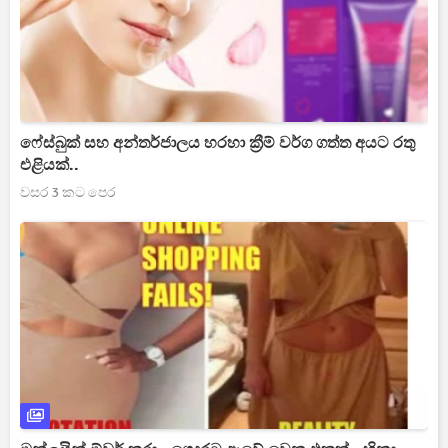
ෆේස්බුක් සහ අන්තර්ජාලය හරහා ක්‍රීම් වර්ග ගත්ත අයට රතු
එළියක්..
වසර 3 කට පෙර