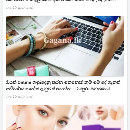
වසර 2 කට පෙර
ඔයත් Online ගණුදෙනු කරන කෙනෙක් නම් මේ දේ ගැනත්
අනිවාර්යයෙන්ම දැනුවත් වෙන්න - රටපුරා ජනතාවට
විශේෂ දැනුම්දීමක්.
වසර 2 කට පෙර