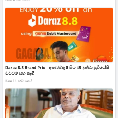
Daraz 8.8 Brand Prix - අගෝස්තු 8 සිට 15 දක්වා සුවිශේෂී
වට්ටම් සහ තෑගි
මාස 11 කට පෙර