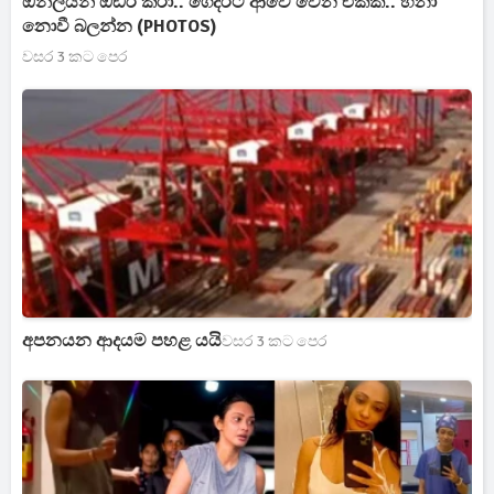
ඔන්ලයින් ඕඩර් කරා.. ගෙදරට ආවේ වෙන එකක්.. හිනා
නොවී බලන්න (PHOTOS)
වසර 3 කට පෙර
අපනයන ආදයම පහළ යයි
වසර 3 කට පෙර