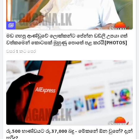
මඩ ගහපු ආණ්ඩුවේ ලොක්කන්ට පේන්න ඩඩ්ලි උපයා ගත්
වත්කමෙන් කොටසක් මුහුණු පොතේ පළ කරයි[PHOTOS]
වසර 1 කට පෙර
රු.500 භාණ්ඩයට රු.37,000 බදු - මේකනේ ඕන වුනේ? දැන්
හරිද?