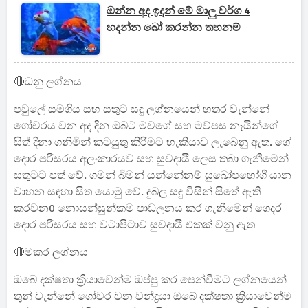
ඔන්න අද ඉදන් මේ මාලු වර්ග 4
හදන්න බෝ කරන්න තහනම්
🔴ධනු ලග්නය
පවුලේ සමගිය සහ සතුට සඳු ලග්නයෙන් හතර වැන්නේ
ගෝචරය වන අද දින ඔබට මවගේ සහ මව්පස නෑයින්ගේ
සිත් දිනා ගනිමින් කටයුතු කිරිමට හැකියාව ලැබෙනු ඇත. ගේ
දොර පරිසරය අලංකාරයව සහ සුවදායී ලෙස තබා ගැනීමෙන්
සතුටට පත් වේ. ගමන් බිමන් යන්නේනම් සුඛෝපභෝගී යාන
වාහන සඳහා සිත යොමු වේ. දුබල සඳු විසින් සිතේ ඇති
කරවන0 නොසන්සුන්කම පාඩලනය කර ගැනීමෙන් ගෙදර
දොර පරිසරය සහ වටාපිටාව සුවදායී එකක් වනු ඇත
🔴මකර ලග්නය
ඔබේ දක්ෂතා ක්‍රියාවෙන්ම ඔප්පු කර පෙන්වීමට ලග්නයෙන්
තුන් වැන්නේ ගෝචර වන වන්ද්‍රයා ඔබේ දක්ෂතා ක්‍රියාවෙන්ම