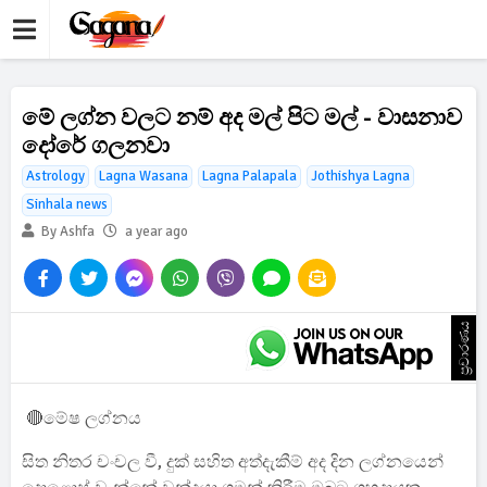
මේ ලග්න වලට නම් අද මල් පිට මල් - වාසනාව
දෝරේ ගලනවා
Astrology
Lagna Wasana
Lagna Palapala
Jothishya Lagna
Sinhala news
By Ashfa
a year ago
ප්‍රචාරණය
🔴මේෂ ලග්නය
සිත නිතර චංචල වී, දුක් සහිත අත්දැකීම් අද දින ලග්නයෙන්