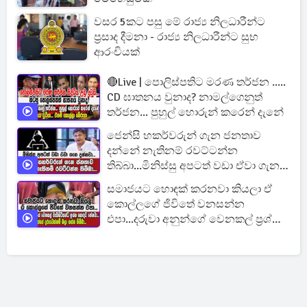
වසර 5කට පසු මේ රාජ්‍ය නිලධාරීන්ට
ප්‍රසාද දීමනා - රාජ්‍ය නිලධාරීන්ට සුභ
ආරංචියක්
🔴Live | පොලිස්පතිට මරණ තර්ජන .....
CD ඝාතනය වුනාද? නාමල්ගෙනුත්
තර්ජන... පුහුල් හොරුන් කරෙන් දැනේ
ජෙන්සි හකර්වරුන් ගැන ජනතාව
දන්නේ නැතිනම් රවට්ටන්න
තිබ්බා...මිනිස්සු අපටත් වඩා ඒවා ගැන
දන්නවා...
සමාජයට හොඳක් කරනවා කියලා ඒ
කොල්ලගේ ජිවිතේ වනසන්න
එපා...දරුවා අනුන්ගේ වෙනකල් ප්‍රශ්න
හොඳට පේනවා...