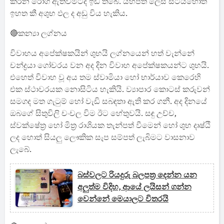
කරන රෝග ඇතිවීමටද ඉඩ තිබේ. යහපත් ලෙස සිටියහොත්
ඉහත කී අශුභ ඵල ද අඩු විය හැකිය.
🔴කන්‍යා ලග්නය
විවාහය අපේක්ෂකයින් ශුභයි ලග්නයෙන් හත් වැන්නේ
චන්ද්‍රයා ගෝචරය වන අද දින විවාහ අපේක්ෂකයන්ට ශුභයි.
එහෙත් විවාහ වූ අය තම ස්වාමියා හෝ භාර්යාව කෙරෙහි
එක ස්ථාවරයක නොසිටිය හැකියි. ව්‍යාපාර කොටස් කරුවන්
සමගද මත ගැටුම් හෝ වැඩි සබඳතා ඇති කර ගනී. අද දිනයේ
ඔබගේ සිතුවිලි චංචල විම ඊට හේතුවයි. සඳු උච්ච,
ස්වක්ෂේත්‍ර හෝ මිත්‍ර රාශියක තැන්පත් වීමෙන් හෝ ශුභ දෘෂ්ඨි
ලද හොත් සියලු ලෞකික සැප සම්පත් ලැබිමට වාසනාව
ලැබේ.
බස්වලට රියදුරු බලපත්‍ර දෙන්න යන
අලුත්ම විදිහ, ආයේ ලයිසන් ගන්න
වෙන්නේ මෙයාලට විතරයි