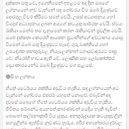
දක්ෂතා මතු වේ, ඉ‍ගෙනීමෙන් ඉහළටම අද දින ඔබගේ
ලග්නයෙන් නව වැන්නේ සඳු ගෝචරය වීම ඔබේ දියුණුවේ
දොරගුලු විවර කිරීමට සමත් වෙයි. උසස් අධ්‍යාපනය හෝ
විදෙස් අධ්‍යාපනය ලබන අයගේ කටයුතු සාර්ථක වෙයි. ස්වයං
රැකියා මෙන්ම තම දැනුමෙන් කරන රැකියාවන් ප්‍රචලිත වෙයි.
ඔබේ දක්ෂතා කෙරෙහි ආයතන ප්‍රධානීන්ගේ අවධානය යොමු
වීමෙන් ඔබේ මතු දියුණුවට පෑදේ. ගුරු වෘත්තියේ හෝ
උපදේශක තනතුරුවල නියැලෙන්නන් ගෞරවාදරයට පාත්‍ර
වේ. නිරෝගී භාවය ඇති වේ. ලෞකික සහ ලෝකෝත්තර
දෙයාකාරයෙන්ම ඔබේ දියුණුවට මග සැළසේ.
🔴සිංහ ලග්නය
හිතේ ධෛර්යය ශක්තිය අඩුවිය හැකිය. සඳු ලග්නයෙන් අට
වැන්නේ ගෝචරය එතරම් යහපත් නොවේ. එබැවින් අද
දවසේ ඔබෙගේ හිතේ ධෛර්යය ශක්තිය අඩුවිය හැකිය.
ජීවිතය සම්බන්ධ අයහපත් කාරණාවන් යෙදිය හැකි බැවින්
බොහෝ කල්පනාකාරී විය යුතුය. අනතුරුදායක කටයුතුවලින්
සහමුලින්ම ඈත්වීම නුවණට හුරුය. ශරීර අභ්‍යන්තරය දුර්වල