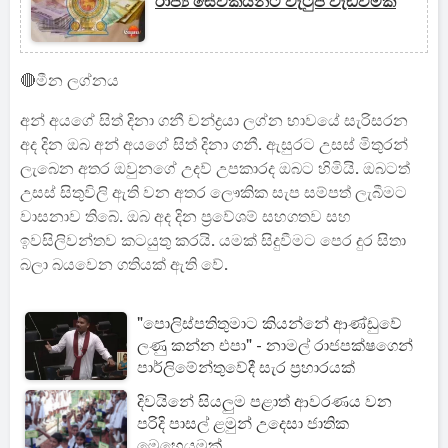
රාජ්‍ය සේවකයින්ට වැටුප් වැඩිවීමක්
🔴මීන ලග්නය
අන් අයගේ සිත් දිනා ගනී චන්ද්‍රයා ලග්න භාවයේ සැරිසරන
අද දින ඔබ අන් අයගේ සිත් දිනා ගනී. ඇසුරට උසස් මිතුරන්
ලැබෙන අතර ඔවුනගේ උදව් උපකාරද ඔබට හිමියි. ඔබටත්
උසස් සිතුවිලි ඇති වන අතර ලෞකික සැප සම්පත් ලැබීමට
වාසනාව ති‍බේ. ඔබ අද දින ප්‍රවේශම් සහගතව සහ
ඉවසිලිවන්තව කටයුතු කරයි. යමක් සිදුවීමට පෙර දුර සිතා
බලා බයවෙන ගතියක් ඇති වේ.
"පොලිස්පතිතුමාට කියන්නේ ආණ්ඩුවේ
ලණු කන්න එපා" - නාමල් රාජපක්ෂගෙන්
පාර්ලිමේන්තුවේදී සැර ප්‍රහාරයක්
දිවයිනේ සියලුම පළාත් ආවරණය වන
පරිදි පාසල් ළමුන් උදෙසා ජාතික
මෙහෙයුමක්