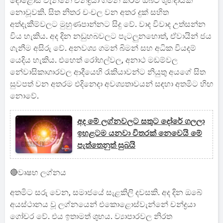
දොළොස් වැන්නේ චන්ද්‍රයා ගමන් කිරීම ඔබට ශුභදායක
නොවූවකි. සිත නිතර චංචල වන අතර දුක් සහිත
අත්දැකීම්වලට මුහුණපාන්නට සිදු වේ. වාද විවාද උත්සන්න
විය හැකිය. අද දින නඩුහබවලට පැටලුනහොත්, ඒවායින් ජය
ගැනීම අසිරු වේ. අනවශ්‍ය ගමන් බිමන් සහ අධික වියදම්
යෙදිය හැකිය. එහෙත් රෝහල්වල, අනාථ මඩම්වල
නේවාසිකාගාරවල ආදීයෙහි රැකියාවන්ට නියුතු අයගේ සිත
සුවපත් වන අතරම එදිනෙදා අවශ්‍යතාවයන් සඳහා අතමිට හිඟ
නොවේ.
අද මේ ලග්නවලට සතුට දෝරේ ගලලා
ඉහළටම යනවා විතරක් නෙවෙයි මේ
පැත්තෙනුත් සුබයි
🔴වෘෂභ ලග්නය
අතමිට සරු වෙන, සමාජයේ සැළකිලි දවසකි. අද දින ඔබේ
අයස්ථානය වූ ලග්නයෙන් එකොළොස්වැන්නේ චන්ද්‍රයා
ගෝචර වේ. එය ඉතාමත් ශුභය. ව්‍යාපාරවල නිරත