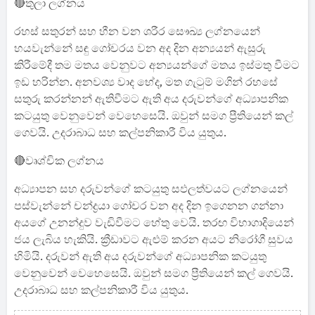
🔴තුලා ලග්නය
රහස් සතුරන් සහ හීන වන ශරීර සෞඛ්‍ය ලග්නයෙන්
හයවැන්නේ සඳු ගෝචරය වන අද දින අන්‍යයන් ඇසුරු
කිරීමේදී තම මතය වෙනුවට අන්‍යයන්ගේ මතය ඉස්මතු වීමට
ඉඩ හරින්න. අනවශ්‍ය වාද භේද, මත ගැටුම් මගින් රහසේ
සතුරු කරන්නන් ඇතිවීමට ඇති අය දරුවන්ගේ අධ්‍යාපනික
කටයුතු වෙනුවෙන් වෙහෙසෙයි. ඔවුන් සමග ප්‍රීතියෙන් කල්
ගෙවයි. උදරාබාධ සහ කල්පනිකාරී විය යුතුය.
🔴වෘශ්චික ලග්නය
අධ්‍යාපන සහ දරුවන්ගේ කටයුතු සඵලත්වයට ලග්නයෙන්
පස්වැන්නේ චන්ද්‍රයා ගෝචර වන අද දින ඉගෙනන ගන්නා
අයගේ උනන්දුව වැඩිවීමට හේතු වෙයි. තරඟ විභාගාදියෙන්
ජය ලැබිය හැකියි. ක්‍රීඩාවට ඇළුම් කරන අයට නිරෝගී සුවය
හිමියි. දරුවන් ඇති අය දරුවන්ගේ අධ්‍යාපනික කටයුතු
වෙනුවෙන් වෙහෙසෙයි. ඔවුන් සමග ප්‍රීතියෙන් කල් ගෙවයි.
උදරාබාධ සහ කල්පනිකාරී විය යුතුය.