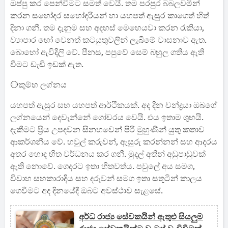
ඔප්පු කර පෙන්වීමට සමත් වෙයි. තම පරපුර බබලවමින්
කරන සහෝදර සහෝදරියන් හා යහපත් ඇසුර කාගෙත් හිත්
දිනා ගනී. තම දැනුම සහ අදහස් මෙහෙයවා කරන රැකියා,
ව්‍යාපාර හෝ වෙනත් කටයුතුවලින් ලැබීමේ වාසනාව ඇත.
බොහෝ ඇවිදිලි වේ. පීනස, පපුවේ සෙම් බහුල ගතිය ඇති
වීමට ඩැඩි ඉඩක් ඇත.
🔴කුම්භ ලග්නය
යහපත් ඇසුර සහ යහපත් ආර්ථිකයක්. අද දින චන්ද්‍රයා ඔබගේ
ලග්නයෙන් දෙවැන්නේ ගෝචරය වෙයි. එය ඉතාම ශුභයි.
දැකීමට ප්‍රිය උපදවන සිනහවෙන් පිරි මුහුණින් යුතු කතාව
ආකර්ශනීය වේ. හවුල් කරුවන්, ඇසුරු කරන්නන් සහ ආදරය
අතර හොඳ හිත වර්ධනය කර ගනී. මුදල් අතින් අඩුපාඩුවක්
ඇති නොවේ. ගෙදරට ඉතා හිතවත්ය. පවුලේ අය සමග,
විවාහ සහකාරාදිය සහ දරුවන් සමග ඉතා සතුටින් කාලය
ගෙවීමට අද දිනයේදී ඔබට අවස්ථාව සැළසේ.
අර්ධ රාජ්‍ය සේවකයින් ඇතුළු සියලුම