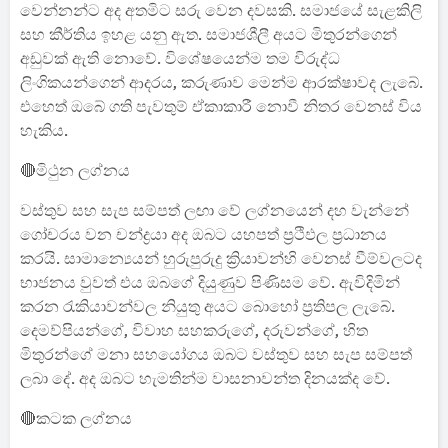
වෙන්නන්ට අද අතමිට සරු වෙන දවසකි. සමාජයේ සැළකිලි
සහ කීර්තිය ඉහළ යනු ඇත. සමාජශීලී අයට මිතුරන්ගෙන්
අඩුවක් ඇති නොවේ. විශේෂයෙන්ම තම විරුද්ධ
ලිංගිකයන්ගෙන් ආදරය, කරුණාව මෙන්ම ආරක්ෂාවද ලැබේ.
එහෙත් ඔබේ ගති පැවතුම් ඒකාකාරී නොවී නිතර වෙනස් විය
හැකිය.
🔴මිථුන ලග්නය
වස්තුව සහ සැප සම්පත් ලඟා වේ ලග්නයෙන් දහ වැන්නේ
ගෝචරය වන චන්ද්‍රයා අද ඔබට යහපත් ප්‍රථිඵල ප්‍රධානය
කරයි. සාමාන්‍යෙයන් හුරුපුරුදු ක්‍රියාවන්හි වෙනස් වීම්වලටද
භාජනය වුවත් එය ඔබගේ දියුණුව පිණිසම වේ. ඇවිදිමින්
කරන රැකියාවන්වල නියුතු අයට බොහෝ ප්‍රතිපල ලැබේ.
දෙමව්පියන්ගේ, විවාහ සහකරුගේ, දරුවන්ගේ, හිත
මිතුරන්ගේ මනා සහයෝගය ඔබට වස්තුව සහ සැප සම්පත්
ලබා දේ. අද ඔබට හැමතින්ම වාසනාවන්ත දිනයක්ද වේ.
🔴කටක ලග්නය