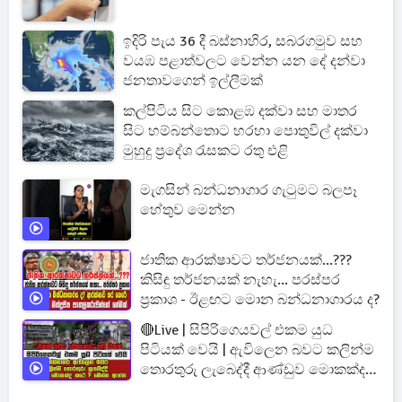
ඉදිරි පැය 36 දී බස්නාහිර, සබරගමුව සහ
වයඹ පළාත්වලට වෙන්න යන දේ දන්වා
ජනතාවගෙන් ඉල්ලීමක්
කල්පිටිය සිට කොළඹ දක්වා සහ මාතර
සිට හම්බන්තොට හරහා පොතුවිල් දක්වා
මුහුදු ප්‍රදේශ රැසකට රතු එළි
මැගසින් බන්ධනාගාර ගැටුමට බලපෑ
හේතුව මෙන්න
ජාතික ආරක්ෂාවට තර්ජනයක්...???
කිසිඳු තර්ජනයක් නැහැ... පරස්පර
ප්‍රකාශ - ඊළඟට මොන බන්ධනාගාරය ද?
🔴Live | සිපිරිගෙයවල් එකම යුධ
පිටියක් වෙයි | ඇවිලෙන බවට කලින්ම
තොරතුරු ලැබෙද්දී ආණ්ඩුව මොකක්ද
කරේ ?