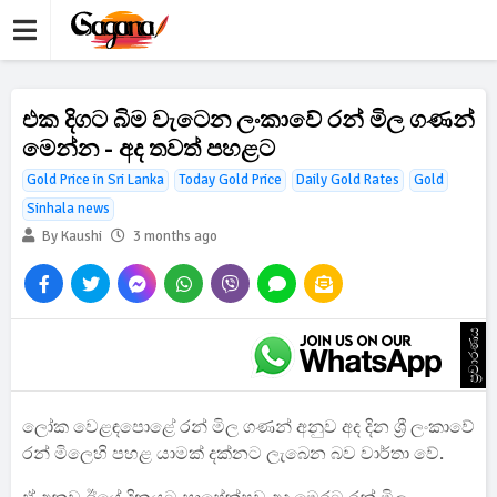
එක දිගට බිම වැටෙන ලංකාවේ රන් මිල ගණන්
මෙන්න - අද තවත් පහළට
Gold Price in Sri Lanka
Today Gold Price
Daily Gold Rates
Gold
Sinhala news
By Kaushi
3 months ago
ප්‍රචාරණය
ලෝක වෙළඳපොළේ රන් මිල ගණන් අනුව අද දින ශ්‍රී ලංකාවේ
රන් මිලෙහි පහළ යාමක් දක්නට ලැබෙන බව වාර්තා වේ.