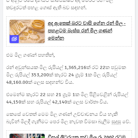
ඒ අනුව ඊයේ දිනයට සාපේක්ෂව අද මෙරට රන් මිල
තවදුරටත් පහළ ගොස් ඇති බව සඳහන්.
අද ඇතෙක් බරට වාසි ගේන රන් මිල -
පහළටම බැස්ස රන් මිල ගණන්
මෙන්න
එම මිල ගණන් පහතින්,
රන් අවුන්සයක මිල රුපියල් 1,365,216ක් රට් 22ක පවුමක
මිල රුපියල් 353,200ක් කැරට් 24 ග්‍රෑම් 1ක මිල රුපියල්
48,160.00ක් ලෙස සඳහන්ව විය.
එමෙන්ම කැරට් 22 සහ 21 ග්‍රෑම් 1ක මිල පිළිවෙළින් රුපියල්
44,150ක් සහ රුපියල් 42,140ක් ලෙස වාර්තා විය.
කෙසේ වෙතත් මෙම මිල ගණන් උච්චාචනය විය හැකි
බැවින් මිලදී ගැනීමට පෙර මිල නැවත විමසා බැලීම සුදුසු වේ.
ඩීසල් ලීටරයක නව මිල රු 700? රටම