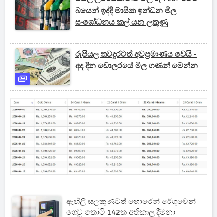
බයෙන් ඉද්දි මාසික ඉන්ධන මිල
සංශෝධනය කල් යන ලකුණු
රුපියල තවදුරටත් අවප්‍රමාණය වෙයි -
අද දින ඩොලරයේ මිල ගණන් මෙන්න
ඇඟිලි සලකුණටත් හොරෙන් රේගුවෙන්
ගෙවූ කෝටි 142ක අතිකාල දීමනා