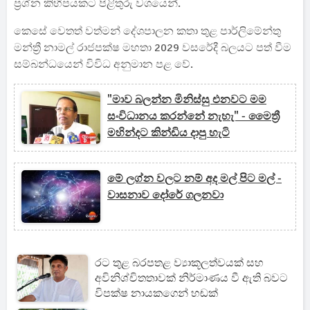
ප්‍රශ්න කිහිපයකට පිළිතුරු වශයෙන්.
කෙසේ වෙතත් වත්මන් දේශපාලන කතා තුළ පාර්ලිමේන්තු
මන්ත්‍රී නාමල් රාජපක්ෂ මහතා 2029 වසරේදී බලයට පත් වීම
සම්බන්ධයෙන් විවිධ අනුමාන පළ වේ.
"මාව බලන්න මිනිස්සු එනවට මම
සංවිධානය කරන්නේ නැහැ" - මෛත්‍රී
මහින්දට කින්ඩිය දාපු හැටි
මේ ලග්න වලට නම් අද මල් පිට මල් -
වාසනාව දෝරේ ගලනවා
රට තුළ බරපතළ ව්‍යාකූලත්වයක් සහ
අවිනිශ්චිතතාවක් නිර්මාණය වී ඇති බවට
විපක්ෂ නායකගෙන් හඬක්