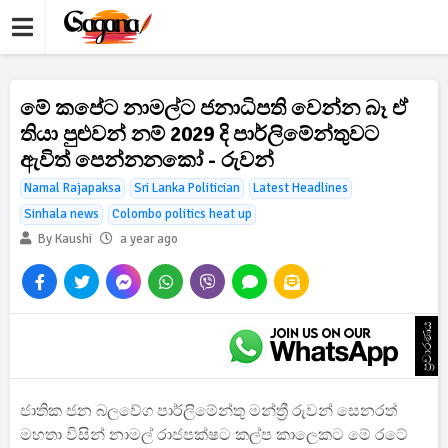
මේ කපේට නාමල්ට ජනාධිපති වෙන්න බෑ ඒ
තියා පුළුවන් නම් 2029 දි පාර්ලිමේන්තුවට
ඇවිත් පෙන්නනකෝ - රුවන්
Namal Rajapaksa
Sri Lanka Politician
Latest Headlines
Sinhala news
Colombo politics heat up
By Kaushi
a year ago
ප්‍රචාරණය
ජාතික ජන බලවේග පාර්ලිමේන්තු මන්ත්‍රී රුවන් සෙනරත්
මහතා විසින් නාමල් රාජපක්ෂට කල්ප කාලෙකට මේ රටේ