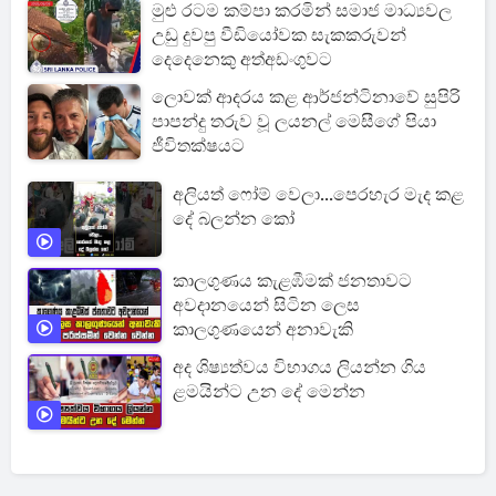
මුළු රටම කම්පා කරමින් සමාජ මාධ්‍යවල
උඩු දුවපු වීඩියෝවක සැකකරුවන්
දෙදෙනෙකු අත්අඩංගුවට
ලොවක් ආදරය කළ ආර්ජන්ටිනාවේ සුපිරි
පාපන්දු තරුව වූ ලයනල් මෙසීගේ පියා
ජීවිතක්ෂයට
අලියත් ෆෝම් වෙලා...පෙරහැර මැද කළ
දේ බලන්න කෝ
කාලගුණය කැළඹීමක් ජනතාවට
අවදානයෙන් සිටින ලෙස
කාලගුණයෙන් අනාවැකි
අද ශිෂ්‍යත්වය විභාගය ලියන්න ගිය
ළමයින්ට උන දේ මෙන්න