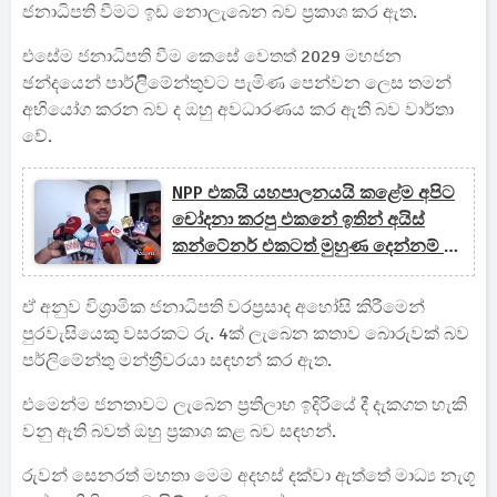
ජනාධිපති වීමට ඉඩ නොලැබෙන බව ප්‍රකාශ කර ඇත.
එසේම ජනාධිපති වීම කෙසේ වෙතත් 2029 මහජන
ඡන්දයෙන් පාර්ලිිමේන්තුවට පැමිණ පෙන්වන ලෙස තමන්
අභියෝග කරන බව ද ඔහු අවධාරණය කර ඇති බව වාර්තා
වේ.
NPP එකයි යහපාලනයයි කළේම අපිට
චෝදනා කරපු එකනේ ඉතින් අයිස්
කන්ටේනර් එකටත් මුහුණ දෙන්නම් -
නාමල්
ඒ අනුව විශ්‍රාමික ජනාධිපති වරප්‍රසාද අහෝසි කිරීමෙන්
පුරවැසියෙකු වසරකට රු. 4ක් ලැබෙන කතාව බොරුවක් බව
පර්ලිමේන්තු මන්ත්‍රීවරයා සඳහන් කර ඇත.
එමෙන්ම ජනතාවට ලැබෙන ප්‍රතිලාභ ඉදිරියේ දී දැකගත හැකි
වනු ඇති බවත් ඔහු ප්‍රකාශ කළ බව සඳහන්.
රුවන් සෙනරත් මහතා මෙම අදහස් දක්වා ඇත්තේ මාධ්‍ය නැගූ