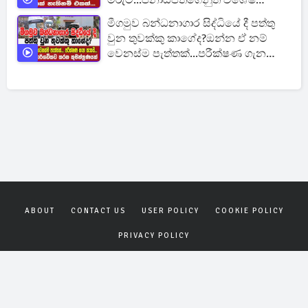
මරුට...ජනාධිපතිගෙනුත් විශේෂ
ප්‍රකාශයක්
මීගමුව බන්ධනාගාර සිද්ධියේ දී පත්තු
වුන තුවක්කු කාගේද?ඔන්න ඒ නම්
වෙනස්ම පැත්තක්...පරීක්ෂණ ගැන
සැකයි.
ABOUT
CONTACT US
USER POLICY
COOKIE POLICY
PRIVACY POLICY
Copyrights © 2026
Gagana News
. All rights reserved.