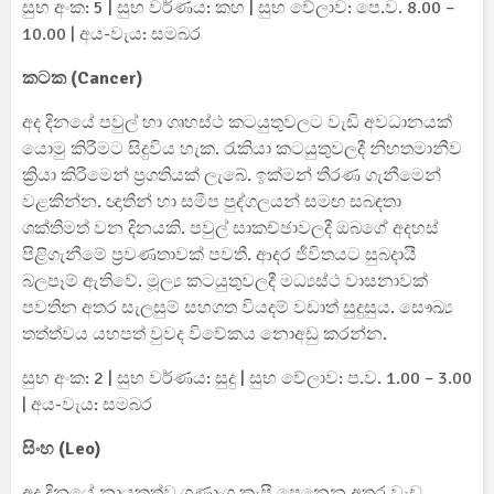
සුභ අංක: 5 | සුභ වර්ණය: කහ | සුභ වේලාව: පෙ.ව. 8.00 –
10.00 | අය-වැය: සමබර
කටක (Cancer)
අද දිනයේ පවුල් හා ගෘහස්ථ කටයුතුවලට වැඩි අවධානයක්
යොමු කිරීමට සිදුවිය හැක. රැකියා කටයුතුවලදී නිහතමානීව
ක්‍රියා කිරීමෙන් ප්‍රගතියක් ලැබේ. ඉක්මන් තීරණ ගැනීමෙන්
වළකින්න. ඥාතීන් හා සමීප පුද්ගලයන් සමඟ සබඳතා
ශක්තිමත් වන දිනයකි. පවුල් සාකච්ඡාවලදී ඔබගේ අදහස්
පිළිගැනීමේ ප්‍රවණතාවක් පවතී. ආදර ජීවිතයට සුබදායී
බලපෑම් ඇතිවේ. මූල්‍ය කටයුතුවලදී මධ්‍යස්ථ වාසනාවක්
පවතින අතර සැලසුම් සහගත වියදම් වඩාත් සුදුසුය. සෞඛ්‍ය
තත්ත්වය යහපත් වුවද විවේකය නොඅඩු කරන්න.
සුභ අංක: 2 | සුභ වර්ණය: සුදු | සුභ වේලාව: ප.ව. 1.00 – 3.00
| අය-වැය: සමබර
සිංහ (Leo)
අද දිනයේ නායකත්ව ගුණාංග කැපී පෙනෙන අතර වැඩ