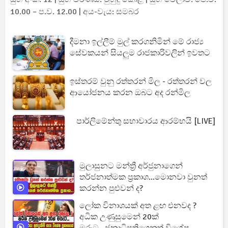
10.00 – ප.ව. 12.00 | අය-වැය: සමබර
දීමනා ඉල්ලීම් මුල් කරගනිමින් මේ රාජ්‍ය
සේවකයන් සියලුම රාජකාරිවලින් ඉවතට
ඉස්තරම් වුනු රත්තරන් මිල - රත්තරන් වල
ආයෝජනය කරන ඔබට අද රන්මිල
පාර්ලිමේන්තු සභාවාරය ආරම්භයි [LIVE]
මුලාසුනට මන්ත්‍රී අර්ජුනාගෙන්
තර්ජනාත්මක ප්‍රකාශ...මොනවා වුනත්
කරන්න පුළුවන් ද?
ලෝක විනාශයක් අත ළඟ එනවද ?
අධික උණුසුමෙන් 20ක්