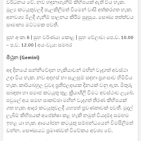
වර්ධනය වේ. නව හඳුනාගැනීම් කිහිපයක් ඇති විය හැක.
මූල්‍ය කටයුතුවලදී සැලකිලිමත් වීමෙන් වාසි අත්කරගත හැක.
අනවශ්‍ය මිලදී ගැනීම් පාලනය කිරීම සුදුසුය. සෞඛ්‍ය තත්ත්වය
සාමාන්‍ය මට්ටමක පවතී.
සුභ අංක: 6 | සුභ වර්ණය: කොළ | සුභ වේලාව: පෙ.ව. 10.00
– ප.ව. 12.00 | අය-වැය: සමබර
මිථුන (Gemini)
අද දිනයේ සන්නිවේදන හැකියාවන් මඟින් වැදගත් අවස්ථා
උදා විය හැක. නව අදහස් හා සැලසුම් සඳහා ප්‍රශංසාව හිමිවිය
හැක. කාර්යබහුල වුවද ප්‍රතිඵලදායක දිනයක් වනු ඇත. මිතුරු
සබඳතා හා සමාජ කටයුතු තුළ ක්‍රියාශීලී වීමට අවස්ථාව ලැබේ.
පවුලේ අය සමඟ සාකච්ඡා මඟින් වැදගත් තීරණ කිහිපයක්
ගත හැක. ආදර කටයුතුවලදී යහපත් ප්‍රවණතාවක් පවතී. මුදල්
ලැබීම් කිහිපයක් අපේක්ෂා කළ හැකි නමුත් වියදම්ද සමඟම
ඉහළ යා හැක. ආයෝජන කටයුතු සම්බන්ධයෙන් විමසිලිමත්
වන්න. සෞඛ්‍යයට ප්‍රමාණවත් විවේකය අවශ්‍ය වේ.