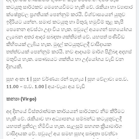
කටයුතු සාර්ථකව මෙහෙයවීමට හැකි වේ. රැකියා හා ව්‍යාපාර
ක්ෂේත්‍රවල ප්‍රගතියක් පෙන්නුම් කරයි. විශ්වාසයෙන් යුතුව
ඉදිරියට යන්න. සමාජ කටයුතු හා මිතුරු හමුවීම් තුළ කැපී
පෙනෙන අවස්ථා උදා විය හැක. පවුලේ අයගෙන් සහයෝගය
ලැබෙන අතර ආදර සබඳතා ශක්තිමත් වේ. යහපත් පණිවිඩ
කිහිපයක් ලැබිය හැක. මුදල් කටයුතුවලදී වාසිදායක
තත්ත්වයක් පෙන්නුම් කරයි. නව ආදායම් මාර්ග පිළිබඳ අදහස්
මතුවිය හැක. සෞඛ්‍යයට ශක්තිය හා උද්යෝගය වැඩි වන
දිනයකි.
සුභ අංක: 1 | සුභ වර්ණය: රන් පැහැය | සුභ වේලාව: පෙ.ව.
11.00 – ප.ව. 1.00 | අය-වැය: අය වැඩි
කන්‍යා (Virgo)
අද දිනයේ විස්තරාත්මක කාර්යයන් සාර්ථකව නිම කිරීමට
හැකි වේ. රැකියාව හා අධ්‍යාපනය සම්බන්ධ කටයුතුවලදී
යහපත් ප්‍රතිඵල හිමිවිය හැක. සැලසුම් සහගත ක්‍රියාමාර්ග
වාසිදායක වේ. පවුලේ අය සමඟ සුහද සබඳතා පවත්වා