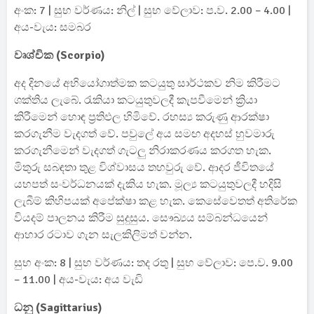
අංක: 7 | සුභ වර්ණය: නිල් | සුභ වේලාව: ප.ව. 2.00 – 4.00 |
අය-වැය: සමබර
වෘශ්චික (Scorpio)
අද දිනයේ අභියෝගාත්මක කටයුතු සාර්ථකව නිම කිරීමට
ශක්තිය ලැබේ. රැකියා කටයුතුවලදී කැපවීමෙන් ක්‍රියා
කිරීමෙන් හොඳ ප්‍රතිඵල හිමිවේ. රහස්‍ය කරුණු ආරක්ෂා
කරගැනීම වැදගත් වේ. පවුලේ අය සමඟ අදහස් හුවමාරු
කරගැනීමෙන් වැදගත් ගැටලු නිරාකරණය කරගත හැක.
මිතුරු සබඳතා තුළ විශ්වාසය තහවුරු වේ. ආදර ජීවිතයේ
යහපත් සංවර්ධනයක් දැකිය හැක. මූල්‍ය කටයුතුවලදී හදිසි
ලැබීම් කිහිපයක් අපේක්ෂා කළ හැක. කෙසේවෙතත් අතිරේක
වියදම් පාලනය කිරීම සුදුසුය. සෞඛ්‍යය සම්බන්ධයෙන්
ආහාර රටාව ගැන සැලකිලිමත් වන්න.
සුභ අංක: 8 | සුභ වර්ණය: තද රතු | සුභ වේලාව: පෙ.ව. 9.00
– 11.00 | අය-වැය: අය වැඩි
ධනු (Sagittarius)