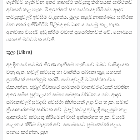
ගැනීමට හැකි වන අතර ගෘහස්ථ කටයුතු කිහිපයක් සාර්ථකව
අවසන් කළ හැක. මිතුරන්ගේ සහයෝගයද හිමිවේ. ආදර
කටයුතුවලදී ඉවසීම වැදගත්ය. මූල්‍ය කළමනාකරණය සාර්ථක
වන අතර ඉතිරිකිරීම් පිළිබඳ අවධානය යොමු කළ හැක.
අනවශ්‍ය වියදම් අඩු කිරීම වඩාත් ප්‍රයෝජනවත් වේ. සෞඛ්‍යය
යහපත් මට්ටමක පවතී.
තුලා (Libra)
අද දිනයේ සමබර තීරණ ගැනීමේ හැකියාව ඔබට වාසිදායක
වනු ඇත. හවුල් කටයුතු හා වෘත්තීය සබඳතා තුළ යහපත්
ප්‍රගතියක් පෙන්නුම් කරයි. සංවාදවලදී මධ්‍යස්ථභාවය
රැකගන්න. පවුල් ජීවිතයේ සාමකාමී වාතාවරණයක් පවතින
අතර සමීප පුද්ගලයන් සමඟ සබඳතා වර්ධනය වේ. ආදර
සබඳතාවලදී සුබදායී අවස්ථා කිහිපයක් උදා විය හැක. සමාජ
ක්‍රියාකාරකම්ද සාර්ථක වේ. මුදල් කටයුතුවලදී සැලසුම් කළ
ආකාරයට කටයුතු කිරීමෙන් වාසි අත්කරගත හැක. වියදම්
පාලනය කිරීම වැදගත් වේ. සෞඛ්‍යයට ප්‍රමාණවත් ජලය
පානය කරන්න. සුභ