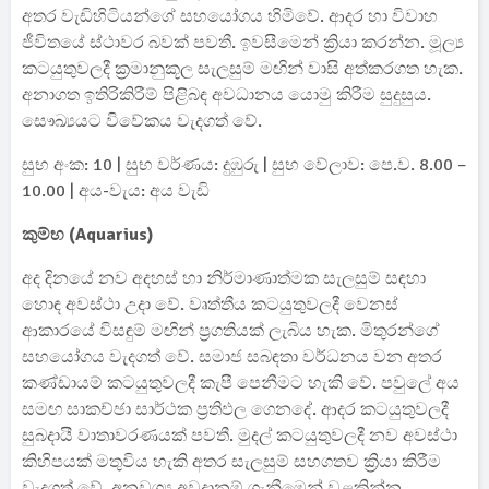
අතර වැඩිහිටියන්ගේ සහයෝගය හිමිවේ. ආදර හා විවාහ
ජීවිතයේ ස්ථාවර බවක් පවතී. ඉවසීමෙන් ක්‍රියා කරන්න. මූල්‍ය
කටයුතුවලදී ක්‍රමානුකූල සැලසුම් මඟින් වාසි අත්කරගත හැක.
අනාගත ඉතිරිකිරීම් පිළිබඳ අවධානය යොමු කිරීම සුදුසුය.
සෞඛ්‍යයට විවේකය වැදගත් වේ.
සුභ අංක: 10 | සුභ වර්ණය: දුඹුරු | සුභ වේලාව: පෙ.ව. 8.00 –
10.00 | අය-වැය: අය වැඩි
කුම්භ (Aquarius)
අද දිනයේ නව අදහස් හා නිර්මාණාත්මක සැලසුම් සඳහා
හොඳ අවස්ථා උදා වේ. වෘත්තීය කටයුතුවලදී වෙනස්
ආකාරයේ විසඳුම් මඟින් ප්‍රගතියක් ලැබිය හැක. මිතුරන්ගේ
සහයෝගය වැදගත් වේ. සමාජ සබඳතා වර්ධනය වන අතර
කණ්ඩායම් කටයුතුවලදී කැපී පෙනීමට හැකි වේ. පවුලේ අය
සමඟ සාකච්ඡා සාර්ථක ප්‍රතිඵල ගෙනදේ. ආදර කටයුතුවලදී
සුබදායී වාතාවරණයක් පවතී. මුදල් කටයුතුවලදී නව අවස්ථා
කිහිපයක් මතුවිය හැකි අතර සැලසුම් සහගතව ක්‍රියා කිරීම
වැදගත් වේ. අනවශ්‍ය අවදානම් ගැනීමෙන් වළකින්න.