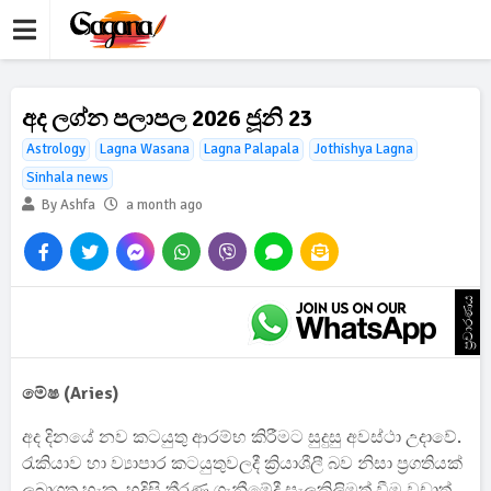
අද ලග්න පලාපල 2026 ජූනි 23
Astrology
Lagna Wasana
Lagna Palapala
Jothishya Lagna
Sinhala news
By Ashfa
a month ago
ප්‍රචාරණය
මේෂ (Aries)
අද දිනයේ නව කටයුතු ආරම්භ කිරීමට සුදුසු අවස්ථා උදාවේ.
රැකියාව හා ව්‍යාපාර කටයුතුවලදී ක්‍රියාශීලී බව නිසා ප්‍රගතියක්
ලබාගත හැක. හදිසි තීරණ ගැනීමේදී සැලකිලිමත් වීම වඩාත්