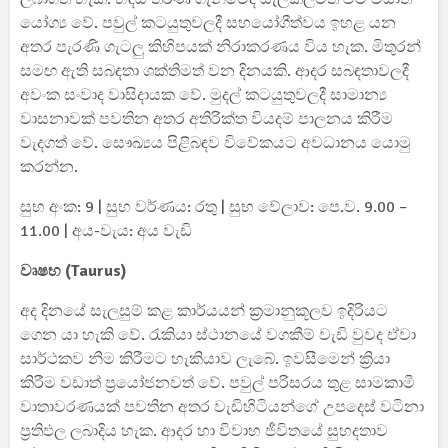
යෝග්‍ය වේ. පවුල් කටයුතුවලදී සහයෝගීත්වය ඉහළ යන
අතර පැරණි ගැටලු කිහිපයක් නිරාකරණය විය හැක. මිතුරන්
සමඟ ඇති සබඳතා ශක්තිමත් වන දිනයකි. ආදර සබඳතාවලදී
අවංක සංවාද වාසිදායක වේ. මුදල් කටයුතුවලදී සාමාන්‍ය
වාසනාවක් පවතින අතර අතිරික්ත වියදම් පාලනය කිරීම
වැදගත් වේ. සෞඛ්‍යය පිළිබඳව විවේකයට අවධානය යොමු
කරන්න.
සුභ අංක: 9 | සුභ වර්ණය: රතු | සුභ වේලාව: පෙ.ව. 9.00 –
11.00 | අය-වැය: අය වැඩි
වෘෂභ (Taurus)
අද දිනයේ සැලසුම් කළ කාර්යයන් ක්‍රමානුකූලව ඉදිරියට
ගෙන යා හැකි වේ. රැකියා ස්ථානයේ වගකීම් වැඩි වුවද ඒවා
සාර්ථකව නිම කිරීමට හැකියාව ලැබේ. ඉවසීමෙන් ක්‍රියා
කිරීම වඩාත් ප්‍රයෝජනවත් වේ. පවුල් පරිසරය තුළ සාමකාමී
වාතාවරණයක් පවතින අතර වැඩිහිටියන්ගේ උපදෙස් වටිනා
ප්‍රතිඵල ලබාදිය හැක. ආදර හා විවාහ ජීවිතයේ සුහදතාව