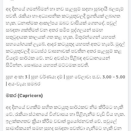
අද දිනයේ ගමන්බිමන් හා නව සැලසුම් සඳහා සුබදායී බලපෑම්
පවතී. රැකියා හා අධ්‍යාපනික කටයුතුවලදී ප්‍රගතියක් ලබාගත
හැක. ධනාත්මක ආකල්පය ඔබට වාසියක් ගෙනදේ. පවුල්
සබඳතා ශක්තිමත් වන අතර සමීප පුද්ගලයන් සමඟ
සතුටුදායක කාලයක් ගත කළ හැක. මිතුරන්ගෙන් යහපත්
සහයෝගයක් ලැබේ. ආදර කටයුතුද යහපත් අතට හැරේ. මුදල්
කටයුතුවලදී මධ්‍යස්ථ වාසනාවක් පවතින අතර සැලසුම් කළ
වියදම් සාර්ථක වේ. නව අවස්ථා පිළිබඳ අවධානයෙන්
සිටින්න. සෞඛ්‍යය යහපත් මට්ටමක පවතී.
සුභ අංක: 3 | සුභ වර්ණය: දම් | සුභ වේලාව: ප.ව. 3.00 – 5.00
| අය-වැය: සමබර
මකර (Capricorn)
අද දිනයේ වගකීම් සහිත කටයුතු සාර්ථකව නිම කිරීමට හැකි
වේ. රැකියා ස්ථානයේ විශ්වාසය හා පිළිගැනීම වැඩි විය හැක.
ඉලක්කගතව ක්‍රියා කිරීම වඩාත් ප්‍රයෝජනවත් වේ. පවුලේ
සාමාජිකයන් සමඟ සුහද සබඳතා පවත්වා ගැනීමට හැකි වන