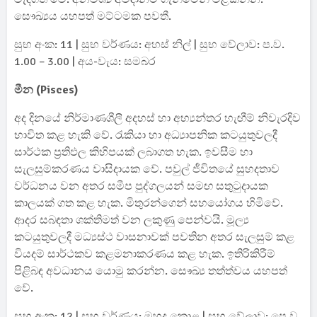
සෞඛ්‍යය යහපත් මට්ටමක පවතී.
සුභ අංක: 11 | සුභ වර්ණය: අහස් නිල් | සුභ වේලාව: ප.ව.
1.00 – 3.00 | අය-වැය: සමබර
මීන (Pisces)
අද දිනයේ නිර්මාණශීලී අදහස් හා අභ්‍යන්තර හැඟීම් නිවැරදිව
භාවිත කළ හැකි වේ. රැකියා හා අධ්‍යාපනික කටයුතුවලදී
සාර්ථක ප්‍රතිඵල කිහිපයක් ලබාගත හැක. ඉවසීම හා
සැලසුම්කරණය වාසිදායක වේ. පවුල් ජීවිතයේ සුහදතාව
වර්ධනය වන අතර සමීප පුද්ගලයන් සමඟ සතුටුදායක
කාලයක් ගත කළ හැක. මිතුරන්ගෙන් සහයෝගය හිමිවේ.
ආදර සබඳතා ශක්තිමත් වන ලකුණු පෙන්වයි. මූල්‍ය
කටයුතුවලදී මධ්‍යස්ථ වාසනාවක් පවතින අතර සැලසුම් කළ
වියදම් සාර්ථකව කළමනාකරණය කළ හැක. ඉතිරිකිරීම්
පිළිබඳ අවධානය යොමු කරන්න. සෞඛ්‍ය තත්ත්වය යහපත්
වේ.
සුභ අංක: 12 | සුභ වර්ණය: මුහුදු කොළ | සුභ වේලාව: පෙ.ව.