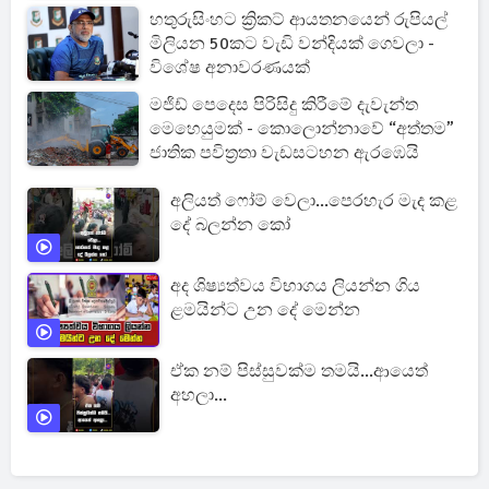
හතුරුසිංහට ක්‍රිකට් ආයතනයෙන් රුපියල්
මිලියන 50කට වැඩි වන්දියක් ගෙවලා -
විශේෂ අනාවරණයක්
මජිඩ් පෙදෙස පිරිසිදු කිරීමේ දැවැන්ත
මෙහෙයුමක් - කොලොන්නාවේ “අත්තම”
ජාතික පවිත්‍රතා වැඩසටහන ඇරඹෙයි
අලියත් ෆෝම් වෙලා...පෙරහැර මැද කළ
දේ බලන්න කෝ
අද ශිෂ්‍යත්වය විභාගය ලියන්න ගිය
ළමයින්ට උන දේ මෙන්න
ඒක නම් පිස්සුවක්ම තමයි...ආයෙත්
අහලා...