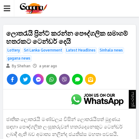
ලොතරැයි ප්‍රින්ට් ක‍රන්න පෞද්ගලික සමාගම්
හතරකට ටෙන්ඩර් දෙයි
Lottery
Sri Lanka Government
Latest Headlines
Sinhala news
gagana news
By Shehan
a year ago
ප්‍රචාරණය
ජාතික ලොතරැයි මණ්ඩලය විසින් ලොතරැයිපත් මුද්‍රණය
සඳහා පෞද්ගලික ලංසුකරුවන් හතරදෙනෙකුට ටෙන්ඩර්
ලබාදී ඇති බව අමාත්‍ය නලින්ද ජයතිස්ස මහතා පවසයි.