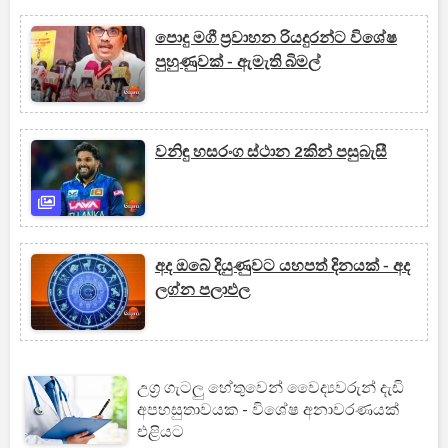
පොදු මගී ප්‍රවාහන රියදුරන්ට විශේෂ
පුහුණුවක් - ඇමැති බිමල්
වනිඳු හසරංග ස්ථාන 2කින් පසුබැසී
අද ඔබේ දියුණුවට යහපත් දිනයක් - අද
ලග්න පලාඵල
උග්‍ර ගැටලු හේතුවෙන් වෛද්‍යවරුන් දැඩි
අපහසුතාවයක - විශේෂ අනාවරණයක්
එළියට