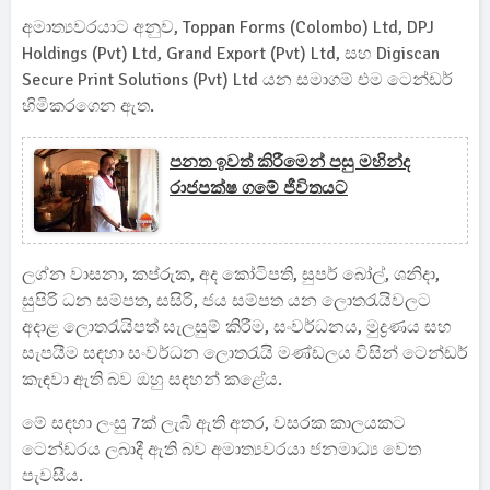
අමාත්‍යවරයාට අනුව, Toppan Forms (Colombo) Ltd, DPJ
Holdings (Pvt) Ltd, Grand Export (Pvt) Ltd, සහ Digiscan
Secure Print Solutions (Pvt) Ltd යන සමාගම් එම ටෙන්ඩර්
හිමිකරගෙන ඇත.
පනත ඉවත් කිරීමෙන් පසු මහින්ද
රාජපක්ෂ ගමේ ජීවිතයට
ලග්න වාසනා, කප්රුක, අද කෝටිපති, සුපර් බෝල්, ශනිදා,
සුපිරි ධන සම්පත, සසිරි, ජය සම්පත යන ලොතරැයිවලට
අදාළ ලොතරැයිපත් සැලසුම් කිරීම, සංවර්ධනය, මුද්‍රණය සහ
සැපයීම සඳහා සංවර්ධන ලොතරැයි මණ්ඩලය විසින් ටෙන්ඩර්
කැඳවා ඇති බව ඔහු සඳහන් කළේය.
මේ සඳහා ලංසු 7ක් ලැබී ඇති අතර, වසරක කාලයකට
ටෙන්ඩරය ලබාදී ඇති බව අමාත්‍යවරයා ජනමාධ්‍ය වෙත
පැවසීය.