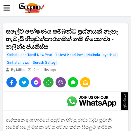
සලේට පෝෂණය සම්බන්ධ ප්‍රශ්නයක් නැහැ
හැබැයි හිතුවක්කාරකමක් නම් තියෙනවා -
නලින්ද ජයතිස්ස
Sinhala and Tamil New Year
Latest Headlines
Nalinda Jayatissa
Sinhala news
Suresh Salley
By Mithu
2 months ago
ප්‍රචාරණය
ආරක්ෂක අංශ භාරයේ පසුවන හිටපු රාජ්‍ය බුද්ධි ප්‍රධානී
සුරේෂ් සලේ මහතා වෙත අවශ්‍ය කරන සියලුම ශාරීරික