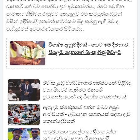
රාජකාරියක් බව පෙන්වා දුන් අමාත්‍යවරයා, රටේ පවතින
සාමාන්‍ය නීතිමය රාමුවට අනුකූලව එම කටයුත්ත ඔවුන්
විසින් ඉදිරියේදී ඉතාමත් සාර්ථකව සිදු කරනු ඇති බව ද
වැඩිදුරටත් අවධාරණය කර සිටියේය.
විශේෂ දැනුම්දීමක් - හෙට මේ දීමනාව
සියලුම දෙනාගේ බැංකු ගිණුම්වලට
රට කැළඹූ බන්ධනාගාර තත්ත්වයන් පිළිබඳ
වහා පියවර ගැනීමට ජනපති
ප්‍රධානත්වයෙන් අද විශේෂ සාකච්ඡාවක්
ඇගලුම් ක්ෂේත්‍රයේ ඉන්න ඔබට අසුබ
ආරංචියක් - ලබාදෙන සහනයක් සඳහා දැඩි
කොන්දේසියක්
පැතුම්ට සහ කුසල්ට ඉන්දීය ටෙස්ට්
තරගාවලියට සහභාගී නොවෙයි