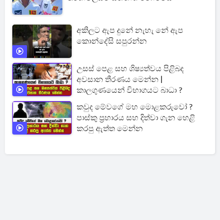
අකිලට ඇප දුනේ නැහැ නේ ඇප
කොන්දේසි සපුරන්න
උසස් පෙළ සහ ශිෂ්‍යත්වය පිළිබද
අවසාන තීරණය මෙන්න |
කාලගුණයෙන් විභාගයට බාධා ?
කවුද මේවගේ මහ මොළකරුවෝ ?
පාස්කු ප්‍රහාරය සහ දිත්වා ගැන හෙළි
කරපු ඇත්ත මෙන්න