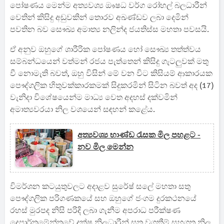
පෝෂණය මෙන්ම අත්‍යවශ්‍ය ඖෂධ වර්ග රෝහල් බලධාරීන්
වෙතින් කිසිදු අඩුවකින් තොරව අඛණ්ඩව ලබා දෙමින්
පවතින බව සෞඛ්‍ය අමාත්‍ය නලින්ද ජයතිස්ස මහතා පවසයි.
ඒ අනුව ඔහුගේ ශාරීරික පෝෂණය හෝ සෞඛ්‍ය තත්ත්වය
සම්බන්ධයෙන් වත්මන් රජය පැත්තෙන් කිසිදු ගැටලුවක් මතු
වී නොමැති බවත්, ඔහු විසින් මේ වන විට කිසියම් ආකාරයක
පෞද්ගලික හිතුවක්කාරකමක් සිදුකරමින් සිටින බවත් අද (17)
වැනිදා විශේෂයෙන්ම මාධ්‍ය වෙත අදහස් දක්වමින්
අමාත්‍යවරයා නිල වශයෙන් සඳහන් කළේය.
අත්‍යවශ්‍ය භාණ්ඩ රැසක මිල පහළට -
නව මිල මෙන්න
විමර්ශන කටයුතුවලට අදාළව සුරේෂ් සලේ මහතා සතු
පෞද්ගලික පරිගණකයේ සහ ඔහුගේ ජංගම දුරකථනයේ
රහස් මුරපද නිසි පරිදි ලබා ගැනීම අපරාධ පරීක්ෂණ
දෙපාර්තමේන්තුවේ දක්ෂ නිලධාරීන් සතු වගකීම් සහගත නිල