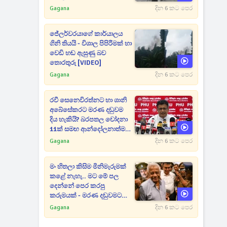
Gagana
දින 6 කට පෙර
ජේලර්වරයාගේ කාර්යාලය
ගිනි තියයි - විශාල පිපිරීමක් හා
වෙඩි හඬ ඇසුණු බව
තොරතුරු [VIDEO]
Gagana
දින 6 කට පෙර
රවී සෙනෙවිරත්නට හා ශානි
අබේසේකරට මරණ දඬුවම
දිය හැකියි? බරපතල චෝදනා
11ක් සමඟ ආන්දෝලනාත්මක
ප්‍රකාශයක් [VIDEO]
Gagana
දින 6 කට පෙර
මං හිතලා කිසිම මිනිමැරුමක්
කළේ නැහැ.. මට මේ පල
දෙන්නේ පෙර කරපු
කරුමයක් - මරණ දඬුවමට
කළින් කට ඇරපු පූජිත් හඬා
Gagana
දින 6 කට පෙර
වැටෙයි [VIDEO]