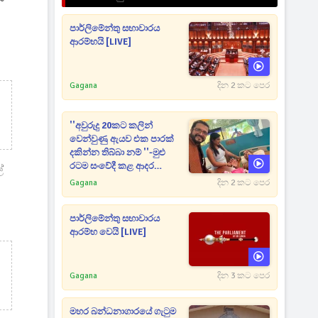
පාර්ලිමේන්තු සභාවාරය
ආරම්භයි [LIVE]
Gagana
දින 2 කට පෙර
''අවුරුදු 20කට කලින්
වෙන්වුණු ඇයව එක පාරක්
දකින්න තිබ්බා නම් ''-මුළු
රටම සංවේදී කළ ආදර
ේ
අමරණීය මතකය
Gagana
දින 2 කට පෙර
පාර්ලිමේන්තු සභාවාරය
ආරම්භ වෙයි [LIVE]
Gagana
දින 3 කට පෙර
මහර බන්ධනාගාරයේ ගැටුම