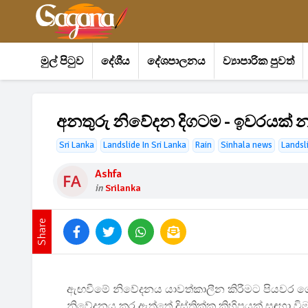
මුල් පිටුව
දේශීය
දේශපාලනය
ව්‍යාපාරික පුවත්
අනතුරු නිවේදන දිගටම - ඉවරයක් න
Sri Lanka
Landslide In Sri Lanka
Rain
Sinhala news
Landsl
Ashfa
in
Srilanka
Share
ඇඟවීමේ නිවේදනය යාවත්කාලීන කිරීමට පියවර ග
නිවේදනය කර ඇත්තේ දිස්ත්‍රික්ක කිහිපයක් සඳහා 