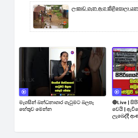
ලංකාව ගැන ඇග කිළිපොලා යන 
මැගසින් බන්ධනාගාර ගැටුමට බලපෑ
🔴Live | සි
හේතුව මෙන්න
වෙයි | ඇවිලෙන බවට කලින්ම තොරතුරු
ලැබෙද්දී ආ