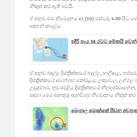
නිකුත් කර ඇති බවයි.
ඒ අනුව එම නිවේදනය අද (10) පස්වරු 4.00 සිට හෙට
සඳහන් කළේය.
ඉදිරි පැය 36 රටට මේකයි වෙන
ඒ අනුව බදුල්ල දිස්ත්‍රික්කයේ බදුල්ල, හාලිඇළ, 
දිස්ත්‍රික්කයේ අඹන්ගඟ කෝරළය, උකුවෙල, ලග්ගල පල
උඩුදුම්බර, නුවරඑළිය දිස්ත්‍රික්කයේ නිල්දණ්ඩා
සඳහා මෙම අනතුරු ඇඟවීමේ නිවේදනය නිකුත් කර
බෙංගාල බොක්කේ පීඩන අවපාත