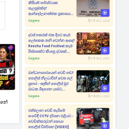
කිසියම් පාර්ශ්වයක
සැලසුමක්ද?
ආන්දෝලනාත්මක ප්‍රකාශයක්
එළියට [VIDEO]
Gagana
දින 5 කට පෙර
දවස් හතරක් එක දිගට කෑම
ලෝකෙක තනි වෙන්න ආසද?
Reecha Food Festival කෑම
පිස්සෙක්ට කියාපු දවසක්
මෙන්න
Gagana
දින 5 කට පෙර
බන්ධනාගාරයෙන් වෙඩි හඬ?
පොලිස් නිලධාරින් වෙත ගල්
ප්‍රහාර - ඥාතීන් පොලිස් මුර
බාධක බිඳගෙන යාමට
උත්සාහයක [VIDEO]
Gagana
දින 6 කට පෙර
න්නේ
රත්මලාන වෙඩි තැබීමේ
සංවේදී CCTV දර්ශන එළියට -
වෙඩික්කරුවන් සොයා
පොලිස් විමර්ශන [VIDEO]