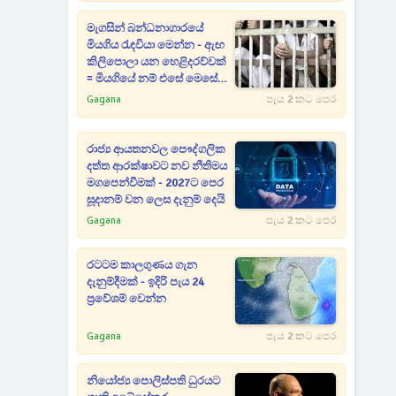
මැගසින් බන්ධනාගාරයේ
මියගිය රැඳවියා මෙන්න - ඇඟ
කිලිපොලා යන හෙළිදරව්වක්
= මියගියේ නම් එසේ මෙසේ
කෙනෙක් නෙමෙයි
Gagana
පැය 2 කට පෙර
රාජ්‍ය ආයතනවල පෞද්ගලික
දත්ත ආරක්ෂාවට නව නීතිමය
මගපෙන්වීමක් - 2027ට පෙර
සූදානම් වන ලෙස දැනුම් දෙයි
Gagana
පැය 2 කට පෙර
රටටම කාලගුණය ගැන
දැනුම්දීමක් - ඉදිරි පැය 24
ප්‍රවේශම් වෙන්න
Gagana
පැය 2 කට පෙර
නියෝජ්‍ය පොලිස්පති ධුරයට