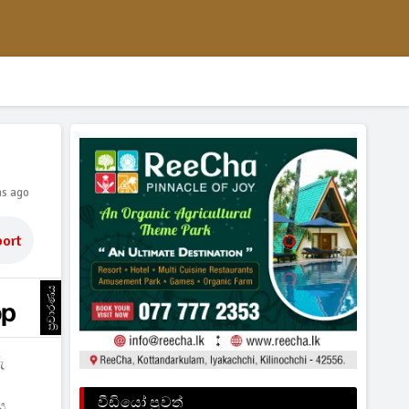
hs ago
ort
ප්‍රචාරණය
ු
වීඩියෝ පුවත්
ය