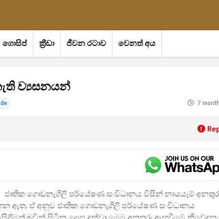
ගොසිප්
ක්‍රීඩා
ජීවන රටාව
වෙනත් අය
ැති ව්‍යසනයන්
ide
7 mont
Rep
ජාතික ගොඩනැගිලි පර්යේෂණ සංවිධානය විසින් නායයෑම් අනතුර
ෙන ඇත. ඒ අනුව ජාතික ගොඩනැගිලි පර්යේෂණ සංවිධානය
විමසිලිමත් බවින් සිටින ලෙස දන්වා මෙම අනතුරු ඇඟවීමේ නිවේදන