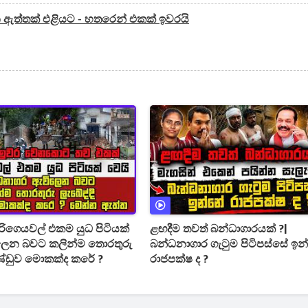
ඇත්තක් එළියට - හතරෙන් එකක් ඉවරයි
පිරිගෙයවල් එකම යුධ පිටියක්
ළඟදීම තවත් බන්ධාගාරයක් ?|
බන්ධනාගාර ගැටුම පිටිපස්සේ ඉ
ණ්ඩුව මොකක්ද කරේ ?
රාජපක්ෂ ද ?