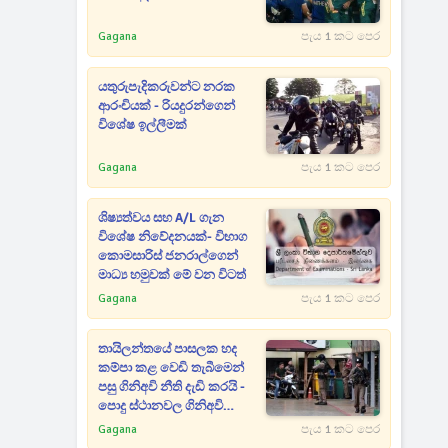
Gagana
පැය 1 කට පෙර
යතුරුපැදිකරුවන්ට නරක
ආරංචියක් - රියදුරන්ගෙන්
විශේෂ ඉල්ලීමක්
Gagana
පැය 1 කට පෙර
ශිෂ්‍යත්වය සහ A/L ගැන
විශේෂ නිවේදනයක්- විභාග
කොමසාරිස් ජනරාල්ගෙන්
මාධ්‍ය හමුවක් මේ වන විටත්
Gagana
පැය 1 කට පෙර
තායිලන්තයේ පාසලක හද
කම්පා කළ වෙඩි තැබීමෙන්
පසු ගිනිඅවි නීති දැඩි කරයි -
පොදු ස්ථානවල ගිනිඅවි
රැගෙන යාමට සීමා
Gagana
පැය 1 කට පෙර