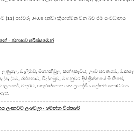
 (11) පස්වරු 04.00 දක්වා ක්‍රියාත්මක වන බව එම සංවිධානය
්නේ - ජනතාව පරිස්සමෙන්
පස්සර, ලුණුගල, වැලිමඩ, මීගහකිවුල, කන්දකැටිය, ඌව පරණගම, මාතල
්ලේගම, රත්තොට, විල්ගමුව, මහනුවර දිස්ත්‍රික්කයේ මිණිපේ,
හේන, වලපනේ, මතුරට, හඟුරක්කෙත යන ප්‍රාදේශීය ලේකම් කොට්ඨාස
 ඇත.
ය ලංකාවට ලංවෙලා - මෙන්න විස්තරේ