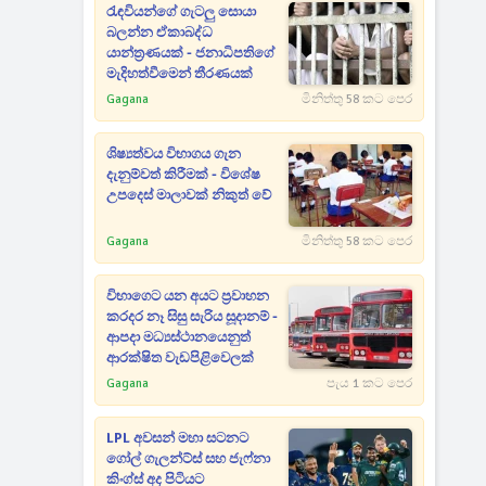
රැඳවියන්ගේ ගැටලු සොයා
බලන්න ඒකාබද්ධ
යාන්ත්‍රණයක් - ජනාධිපතිගේ
මැදිහත්වීමෙන් තීරණයක්
Gagana
මිනිත්තු 58 කට පෙර
ශිෂ්‍යත්වය විභාගය ගැන
දැනුම්වත් කිරීමක් - විශේෂ
උපදෙස් මාලාවක් නිකුත් වේ
Gagana
මිනිත්තු 58 කට පෙර
විභාගෙට යන අයට ප්‍රවාහන
කරදර නෑ සිසු සැරිය සූදානම් -
ආපදා මධ්‍යස්ථානයෙනුත්
ආරක්ෂිත වැඩපිළිවෙලක්
Gagana
පැය 1 කට පෙර
LPL අවසන් මහා සටනට
ගෝල් ගැලන්ට්ස් සහ ජැෆ්නා
කිංග්ස් අද පිටියට