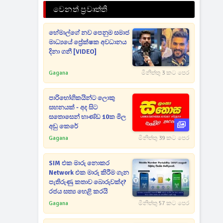
වෙනත් ප්‍රවෘත්ති
හේමාල්ගේ නව පෙනුම සමාජ
මාධ්‍යයේ ප්‍රේක්ෂක අවධානය
දිනා ගනී [VIDEO]
Gagana
මිනිත්තු 3 කට පෙර
පාරිභෝගිකයින්ට ලොකු
සහනයක් - අද සිට
සතොසෙන් භාණ්ඩ 10ක මිල
අඩු කෙරේ
Gagana
මිනිත්තු 39 කට පෙර
SIM එක මාරු නොකර
Network එක මාරු කිරීම ගැන
පැතිරුණු කතාව බොරුවක්ද?
රජය සත්‍ය හෙළි කරයි
Gagana
මිනිත්තු 57 කට පෙර