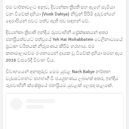
එම වාර්තාවලට අනුව, දිව්‍යන්කා ත්‍රිපති සහ ඇගේ සැමියා
වන විවේක් දහියා (Vivek Dahiya) නිවුන් පිරිමි දරුවන්ගේ
දෙමාපියන් බවට පත්ව ඇති බව සඳහන් වේ.
දිව්‍යන්කා ත්‍රිපාති ඉන්දීය රූපවාහිනී ප්‍රේක්ෂකයන් අතර
ජනප්‍රියත්වයට පත්වූයේ Yeh Hai Mohabbatein ටෙලිනාට්‍යයේ
ප්‍රධාන චරිතයක් නිරූපණය කිරීම හරහාය. එම
කතාමාලාවේම රංගනයෙන් දායක වූ විවේක් දහියා සමඟ ඇය
2016 වසරේදී විවාහ විය.
විවාහයෙන් අනතුරුව මෙම යුවළ Nach Baliye නර්තන
වැඩසටහනට සහභාගී වී ජයග්‍රහණය ලබාගත් අතර, ඉන්දීය
රූපවාහිනී ක්ෂේත්‍රයේ ජනප්‍රියම යුවළක් ලෙසද සැලකේ.