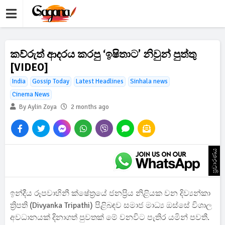
කව්රුත් ආදරය කරපු ‘ඉෂිතාට’ නිවුන් පුත්තු
[VIDEO]
India
Gossip Today
Latest Headlines
Sinhala news
Cinema News
By Aylin Zoya
2 months ago
ප්‍රචාරණය
ඉන්දීය රූපවාහිනී ක්ෂේත්‍රයේ ජනප්‍රිය නිළියක වන දිව්‍යන්කා
ත්‍රිපති (Divyanka Tripathi) පිළිබඳව සමාජ මාධ්‍ය ඔස්සේ විශාල
අවධානයක් දිනාගත් පුවතක් මේ වනවිට පැතිර යමින් පවතී.