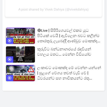
A post shared by Vivek Dahiya (@vivekdahiya)
🔴Live | සිපිරිගෙයවල් එකම යුධ
පිටියක් වෙයි | ඇවිලෙන බවට කලින්ම
තොරතුරු ලැබෙද්දී ආණ්ඩුව මොකක්ද
කරේ ?
කුරුවිට බන්ධනාගාරයේ රැඳවියන්
වහලය මතට... මෙන්න වීඩියෝව
ලංකාවට මොකක්ද මේ වෙන්න යන්නේ
| සුළගේ වේගය තවත් වැඩි වේ |
ධීවරයන්ට සහ නාවිකයන්ට රතු
නිවේදන