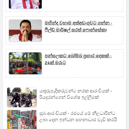
මහින්ද වහාම අත්අඩංගුවට ගන්න -
ෆීල්ඩ් මාර්ෂල් සරත් ෆොන්සේකා
පන්සලකට බෝම්බ ප්‍රහාර දෙකක් -
24ක් මරුට
යතුරුපැදිකරුවන්ට නරක ආරංචියක් -
රියදුරන්ගෙන් විශේෂ ඉල්ලීමක්
සුබ ආරංචියක් - රජයේ මේ නිලධාරින්ට
ලබා දෙන ඉන්ධන සහනාධාර වැඩි කරයි