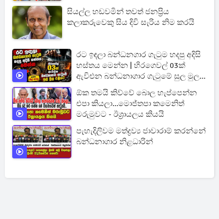
සියල්ල හඩවමින් තවත් ජනප්‍රිය
කලාකරුවෙකු සිය දිවි සැරිය නිම කරයි
රට ඉඳලා බන්ධනගාර ගැටුම හදපු අදිසි
හස්තය මෙන්න | හිරගෙවල් 03ක්
ඇවිළුන බන්ධනාගාර ගැටුමේ සුල මුල
එළියට
ඕක තමයි කිව්වේ බොල හැප්පෙන්න
එපා කියලා...මොජ්තපා කමෙනිත්
මරුමුවට - ඊශ්‍රායලය කියයි
පැහැදිලිවම මත්ද්‍රව්‍ය ජාවාරාම් කරන්නේ
බන්ධනාගාර නිළධාරින්