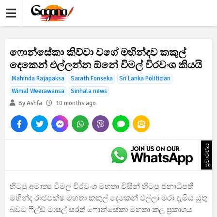
ෆොන්සේකා කිව්වා වගේ මහින්දව කකුල්
දෙකෙන් එල්ලන්න ඕනේ විමල් විරවංශ කියයි
Mahinda Rajapaksa
Sarath Fonseka
Sri Lanka Politician
Wimal Weerawansa
Sinhala news
By Ashfa
10 months ago
ප්‍රචාරණය
හිටපු අමාත්‍ය විමල් විරවංශ මහතා විසින් හිටපු ජනාධිපති
මහින්ද රාජපක්ෂ මහතා කකුල් දෙකෙන් එල්ලා මරා දැමිය යුතු
බවට ෆීල්ඩ් මාෂල් සරත් ෆොන්සේකා මහතා කල ප්‍රකාශය