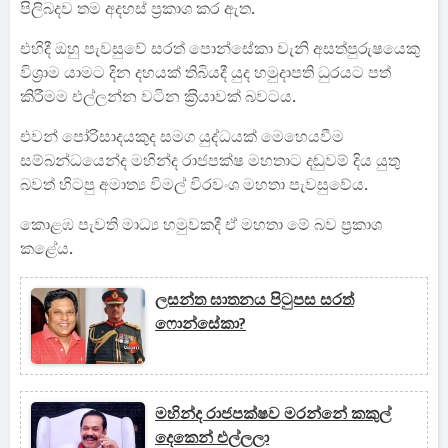
පිලිබදව තම අදහස් ප්‍රකාශ කර ඇත.
එහිදී ඔහු පැවසුවේ සරත් පොන්සේකා වැනි අසත්පුරුෂයෙකු
විශ්‍රාම යාමට දින දහයක් තිබියදී යුද හමුදාපති ධුරයට පත්
කිරීමම එල්ලන්න වටින ක‍්‍රියාවක් බවටය.
එවන් පෝරිසාදයකුද සමග යුද්ධයක් මෙහෙයවීම
සම්බන්ධයෙන්ද මහින්ද රාජපක්ෂ මහතාට දඬුවම් දිය යුතු
බවත් හිටපු අමාත්‍ය විමල් විරවංශ මහතා පැවසුවේය.
කොළඹ පැවති මාධ්‍ය හමුවකදී ඒ මහතා මේ බව ප්‍රකාශ
කළේය.
ලසන්ත ඝාතනය පිටුපස සරත්
ෆොන්සේකා?
මහින්ද රාජපක්ෂව මරන්නේ කකුල්
දෙකෙන් එල්ලලා