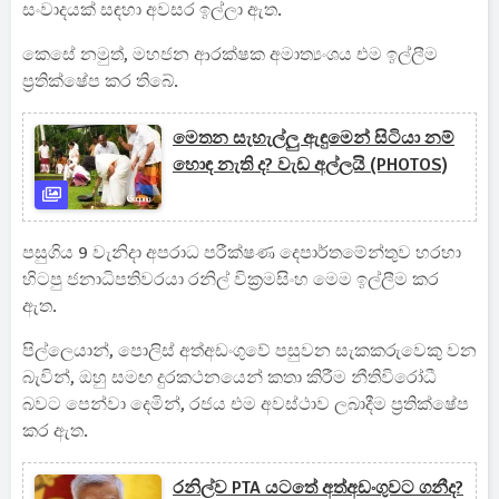
සංවාදයක් සඳහා අවසර ඉල්ලා ඇත.
කෙසේ නමුත්, මහජන ආරක්ෂක අමාත්‍යංශය එම ඉල්ලීම
ප්‍රතික්ෂේප කර තිබේ.
මෙතන සැහැල්ලු ඇඳුමෙන් සිටියා නම්
හොඳ නැති ද? වැඩ අල්ලයි (PHOTOS)
පසුගිය 9 වැනිදා අපරාධ පරීක්ෂණ දෙපාර්තමේන්තුව හරහා
හිටපු ජනාධිපතිවරයා රනිල් වික්‍රමසිංහ මෙම ඉල්ලීම කර
ඇත.
පිල්ලෙයාන්, පොලිස් අත්අඩංගුවේ පසුවන සැකකරුවෙකු වන
බැවින්, ඔහු සමඟ දුරකථනයෙන් කතා කිරීම නීතිවිරෝධී
බවට පෙන්වා දෙමින්, රජය එම අවස්ථාව ලබාදීම ප්‍රතික්ෂේප
කර ඇත.
රනිල්ව PTA යටතේ අත්අඩංගුවට ගනීද?