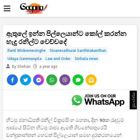
ඇතුලේ ඉන්න පිල්ලෙයාන්ට කෝල් කරන්න
හැදූ රනිල්ට වෙච්චදේ
Ranil Wickremesinghe
Sivanesathurai Santhirakanthan
Udaya Gammanpila
Law and Order
Sinhala news
By Shehan
a year ago
ප්‍රචාරණය
හිටපු ජනාධිපති රනිල් වික්‍රමසිංහ මහතා, දින 90ක රැඳවුම්
බාරයේ සිටින හිටපු රාජ්‍ය ඇමති ශිවනේසතුරෙයි
චන්ද්‍රකාන්තන් හෙවත් පිල්ලෙයාන් සමඟ දුරකථනයෙන්