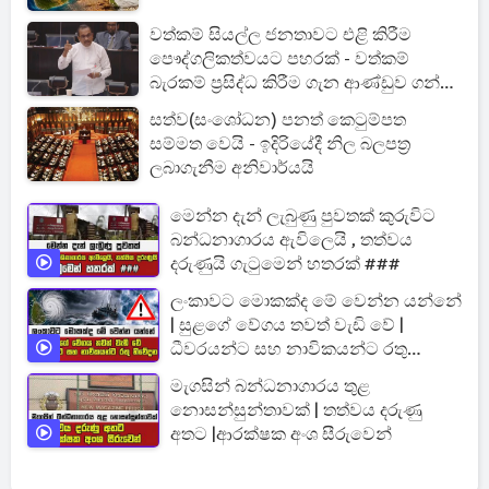
වත්කම් සියල්ල ජනතාවට එළි කිරීම
පෞද්ගලිකත්වයට පහරක් - වත්කම්
බැරකම් ප්‍රසිද්ධ කිරීම ගැන ආණ්ඩුව ගන්න
යන අලුත්ම තීරණය මෙන්න
සත්ව(සංශෝධන) පනත් කෙටුම්පත
සම්මත වෙයි - ඉදිරියේදී නිල බලපත්‍ර
ලබාගැනීම අනිවාර්යයි
මෙන්න දැන් ලැබුණු පුවතක් කුරුවිට
බන්ධනාගාරය ඇවිලෙයි , තත්වය
දරුණුයි ගැටුමෙන් හතරක් ###
ලංකාවට මොකක්ද මේ වෙන්න යන්නේ
| සුළගේ වේගය තවත් වැඩි වේ |
ධීවරයන්ට සහ නාවිකයන්ට රතු
නිවේදන
මැගසින් බන්ධනාගාරය තුළ
නොසන්සුන්තාවක් | තත්වය දරුණු
අතට |ආරක්ෂක අංශ සීරුවෙන්