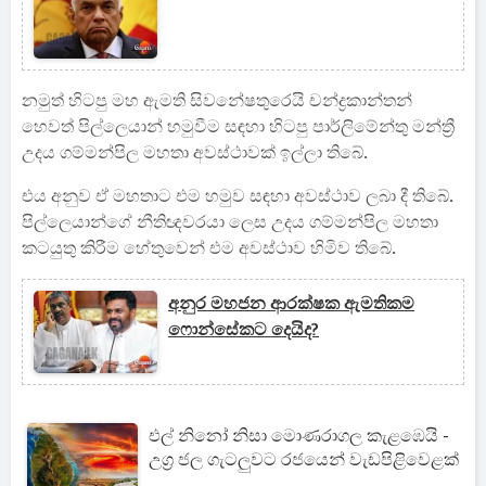
නමුත් හිටපු මහ ඇමති සිවනේෂතුරෙයි චන්ද්‍රකාන්තන්
හෙවත් පිල්ලෙයාන් හමුවීම සඳහා හිටපු පාර්ලිමේන්තු මන්ත්‍රී
උදය ගම්මන්පිල මහතා අවස්ථාවක් ඉල්ලා තිබේ.
එය අනුව ඒ මහතාට එම හමුව සඳහා අවස්ථාව ලබා දී තිබේ.
පිල්ලෙයාන්ගේ නීතිඥවරයා ලෙස උදය ගම්මන්පිල මහතා
කටයුතු කිරීම හේතුවෙන් එම අවස්ථාව හිමිව තිබේ.
අනුර මහජන ආරක්ෂක ඇමතිකම
ෆොන්සේකට දෙයිද?
එල් නිනෝ නිසා මොණරාගල කැළඹෙයි -
උග්‍ර ජල ගැටලුවට රජයෙන් වැඩපිළිවෙළක්