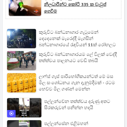
නිලධාරීන්ට කෝටි 335 ක වැටුප්
ගෙවීම
කුරුවිට බන්ධනාගාර ගැටුමෙන්
දෙදෙනෙක් මැරෙද්දී මැගසින්
බන්ධනාගාරයේ රැඳවියන් 11ක් රෝහලට
කුරුවිට බන්ධනාගාරයම ලේ විලක් වෙද්දී
තත්ත්වය පාලනයට වෙඩි තබයි
ලාෆ්ස් ගැස් පාරිභෝගිකයන්ටත් මේ මස
මිල සංශෝධනය ගැන දැනුම්දීමක් - රටම
හෙව්ව මිල ගණන් මෙන්න
පල්ලන්චේන තත්ත්වය දරුණු අතට
සිරකරුවන් පනින්න හදයි
පල්ලන්සේන එළිමහන්