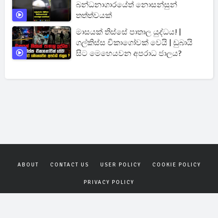
බන්ධනාගාරයේත් නොසන්සුන්
තත්ත්වයක්
මාසයක් තිස්සේ පාතාල යුද්ධය! |
ගල්කිස්ස චිකාගෝවක් වෙයි | ඩුබායි
සිට මෙහෙයවන අපරාධ ජාලය?
ABOUT
CONTACT US
USER POLICY
COOKIE POLICY
PRIVACY POLICY
Copyrights © 2026
Gagana News
. All rights reserved.