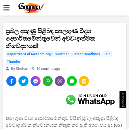
ප්‍රබල අකුණු පිළිබඳ කාලගුණ විද්‍යා
දෙපාර්තමේන්තුවෙන් අවවාදාත්මක
නිවේදනයක්
Department of Meteorology
Weather
Latest Headlines
Rain
Thunder
By Shehan
10 months ago
ප්‍රචාරණය
කාලගුණ විද්‍යා දෙපාර්තමේන්තුව විසින් ප්‍රබල අකුණු පිළිබඳ
අවවාදාත්මක නිවේදනයක් නිකුත් කර ඇති අතර, එය අද (05)