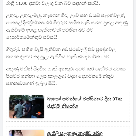
රාත්‍රී 11:00 දක්වා වලංගු වන බව සඳහන් කරයි.
උතුරු, උතුරු-මැද, නැගෙනහිර, ඌව සහ වයඹ පළාත්වලත්,
මාතලේ දිස්ත්‍රික්කයේත් ගිගුරුම් සහිත වැසි සමඟ ප්‍රබල අකුණු
ඇතිවීමේ ඉහළ හැකියාවක් පවතින බව එම
දෙපාර්තමේන්තුව පවසයි.
ගිගුරුම් සහිත වැසි ඇතිවන අවස්ථාවලදී එම ප්‍රදේශවල
තාවකාලිකව තද සුළං ඇතිවිය හැකි බවද වාර්තා වේ.
අකුණු මඟින් සිදුවිය හැකි අනතුරු අවම කර ගැනීමට අවශ්‍ය
පියවර ගන්නා ලෙස කාලගුණ විද්‍යා දෙපාර්තමේන්තුව
ජනතාවගෙන් ඉල්ලා සිටී.
බැකෝ සමන්ගේ මස්සිනාට දින 07ක
රැඳවුම් නියෝග
ඇගිලි සලකුණු නැතිව රේගු