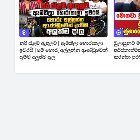
නරි රැළම ඇතුලට | ඇමතිලා හොරාකලා
මුලාසුනට මන
ඉවරයි | මේ හොරු අල්ලන්න ආණ්ඩුවෙන්
තර්ජනාත්මක
දැම්ම අලුත්ම දැල
කරන්න පුළු