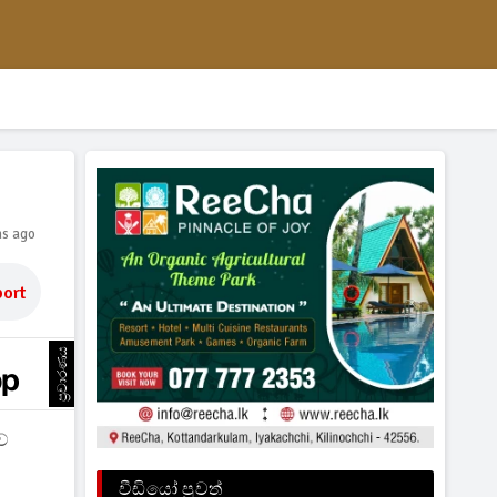
hs ago
ort
ප්‍රචාරණය
ේ
වීඩියෝ පුවත්