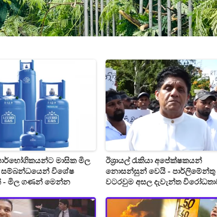
් පාර්භෝගිකයන්ට මාසික මිල
ඊශ්‍රායල් රැකියා අපේක්ෂකයන්
සම්බන්ධයෙන් විශේෂ
නොසන්සුන් වෙයි - පාර්ලිමේන්තු
 - මිල ගණන් මෙන්න
වටරවුම අසල දැවැන්ත විරෝධතා
විපක්ෂ නායකවරයාත් එයි