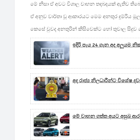
මේ නිසා ඒ අවට විශාල වාහන තදබදයක් ඇතිව තිබ
ඒ අනුව වාර්තා වූ ආකාරයට මෙම අනතුර දුම්රිය මූල
කෙසේ වුවද අනතුරින් කිසිවෙක්ට හෝ තුවාල සිදුව
ඉදිරි පැය 24 ගැන අද අලුයම 
අද රාජ්‍ය නිලධාරීන්ට විශේෂ ද
මේ වාහන ගත්ත අයට අසුබ ආරංචි