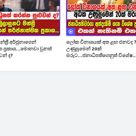
්ත්‍රී අර්ජුනාගෙන්
ලෝක විනාශයක් අත ළඟ එනවද ?
 ප්‍රකාශ...මොනවා වුනත්
උණුසුමෙන් 20ක්
වන් ද?
මරුට...ජනාධිපතිගෙනුත් විශේෂ
ප්‍රකාශයක්