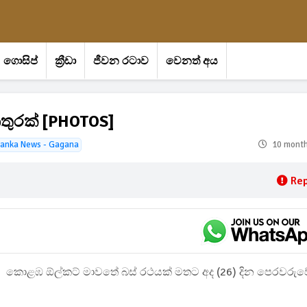
ගොසිප්
ක්‍රීඩා
ජීවන රටාව
වෙනත් අය
තුරක් [PHOTOS]
Lanka News - Gagana
10 mont
Rep
කොළඹ ඕල්කට් මාවතේ බස් රථයක් මතට අද (26) දින පෙරවරුව