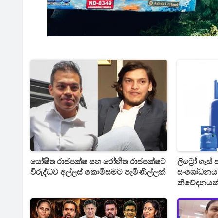
යෝෂිත රාජපක්ෂ සහ රෝහිත රාජපක්ෂට
ලිට්‍රෝ ගෑස
විරුද්ධව අල්ලස් කොමිසමට පැමිණිල්ලක්
සංශෝධනය 
නිවේදනයක්