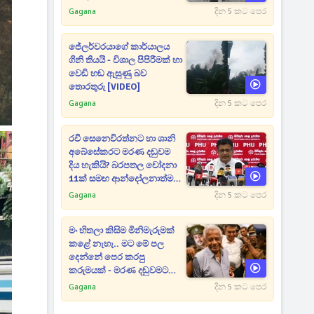
Gagana
දින 5 කට පෙර
ජේලර්වරයාගේ කාර්යාලය
ගිනි තියයි - විශාල පිපිරීමක් හා
වෙඩි හඬ ඇසුණු බව
තොරතුරු [VIDEO]
Gagana
දින 5 කට පෙර
රවී සෙනෙවිරත්නට හා ශානි
අබේසේකරට මරණ දඬුවම
දිය හැකියි? බරපතල චෝදනා
11ක් සමඟ ආන්දෝලනාත්මක
ප්‍රකාශයක් [VIDEO]
Gagana
දින 5 කට පෙර
මං හිතලා කිසිම මිනිමැරුමක්
කළේ නැහැ.. මට මේ පල
දෙන්නේ පෙර කරපු
කරුමයක් - මරණ දඬුවමට
කළින් කට ඇරපු පූජිත් හඬා
Gagana
දින 5 කට පෙර
වැටෙයි [VIDEO]