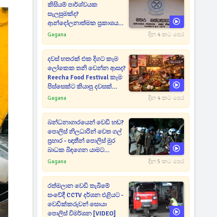
කිසියම් පාර්ශ්වයක
සැලසුමක්ද?
ආන්දෝලනාත්මක ප්‍රකාශයක්
එළියට [VIDEO]
Gagana
දින 4 කට පෙර
දවස් හතරක් එක දිගට කෑම
ලෝකෙක තනි වෙන්න ආසද?
Reecha Food Festival කෑම
පිස්සෙක්ට කියාපු දවසක්
මෙන්න
Gagana
දින 4 කට පෙර
බන්ධනාගාරයෙන් වෙඩි හඬ?
පොලිස් නිලධාරින් වෙත ගල්
ප්‍රහාර - ඥාතීන් පොලිස් මුර
බාධක බිඳගෙන යාමට
උත්සාහයක [VIDEO]
Gagana
දින 5 කට පෙර
රත්මලාන වෙඩි තැබීමේ
සංවේදී CCTV දර්ශන එළියට -
වෙඩික්කරුවන් සොයා
පොලිස් විමර්ශන [VIDEO]