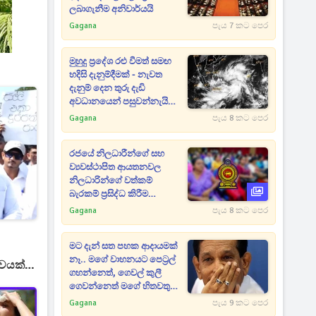
ලබාගැනීම අනිවාර්යයි
Gagana
පැය 7 කට පෙර
මුහුදු ප්‍රදේශ රළු වීමත් සමඟ
හදිසි දැනුම්දීමක් - නැවත
දැනුම් දෙන තුරු දැඩි
අවධානයෙන් පසුවන්නැයි
දන්වයි
Gagana
පැය 8 කට පෙර
රජයේ නිලධාරීන්ගේ සහ
ව්‍යවස්ථාපිත ආයතනවල
නිලධාරින්ගේ වත්කම්
බැරකම් ප්‍රසිද්ධ කිරීම
සම්බන්ධයෙන් සංශෝධනයක්
Gagana
පැය 8 කට පෙර
මට දැන් සත පහක ආදායමක්
නෑ.. මගේ වාහනයට පෙට්‍රල්
වයක් -
ගහන්නෙත්, ගෙවල් කුලී
ගෙවන්නෙත් මගේ හිතවතුන්
- දේශපාලනේට ආවැයින් වූ
Gagana
පැය 9 කට පෙර
පාඩුව කියන රාජිත