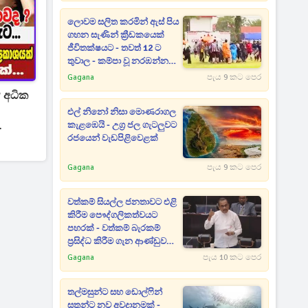
ලොවම සලිත කරමින් ඇස් පිය
ගහන සැණින් ක්‍රීඩකයෙක්
ජීවිතක්ෂයට - තවත් 12 ට
තුවාල - කම්පා වූ නරඹන්නන්
සියලු දෙනා පිටියට දුවන් එයි
Gagana
පැය 9 කට පෙර
 අධික
එල් නිනෝ නිසා මොණරාගල
කැළඹෙයි - උග්‍ර ජල ගැටලුවට
රජයෙන් වැඩපිළිවෙළක්
Gagana
පැය 9 කට පෙර
වත්කම් සියල්ල ජනතාවට එළි
කිරීම පෞද්ගලිකත්වයට
පහරක් - වත්කම් බැරකම්
ප්‍රසිද්ධ කිරීම ගැන ආණ්ඩුව
ගන්න යන අලුත්ම තීරණය
Gagana
පැය 10 කට පෙර
මෙන්න
තල්මසුන්ට සහ ඩොල්ෆින්
සතුන්ට නව අවදානමක් -