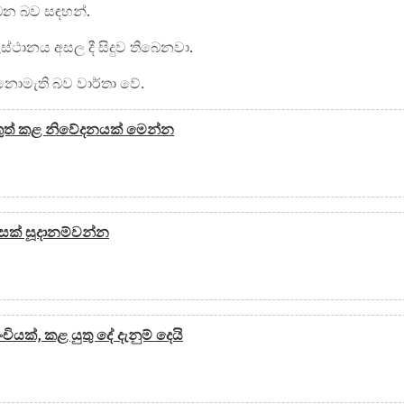
ෙන බව සඳහන්.
ස්ථානය අසල දී සිදුව තිබෙනවා.
 නොමැති බව වාර්තා වේ.
නිකුත් කළ නිවේදනයක් මෙන්න
වසක් සූදානම්වන්න
යක්, කළ යුතු දේ දැනුම් දෙයි