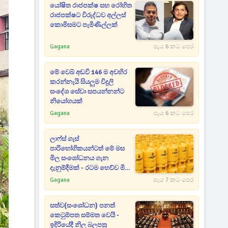
යෝෂිත රාජපක්ෂ සහ රෝහිත
රාජපක්ෂට විරුද්ධව අල්ලස්
කොමිසමට පැමිණිල්ලක්
Gagana
පැය 6 කට පෙර
මේ වෙබ් අඩවි 146 ම අවහිර
කරන්නැයි සියලුම විදුලි
සංදේශ සේවා සපයන්නන්ට
නියෝගයක්
Gagana
පැය 6 කට පෙර
ලාෆ්ස් ගැස්
පාරිභෝගිකයන්ටත් මේ මස
මිල සංශෝධනය ගැන
දැනුම්දීමක් - රටම හෙව්ව මිල
ගණන් මෙන්න
Gagana
පැය 7 කට පෙර
සත්ව(සංශෝධන) පනත්
කෙටුම්පත සම්මත වෙයි -
ඉදිරියේදී නිල බලපත්‍ර