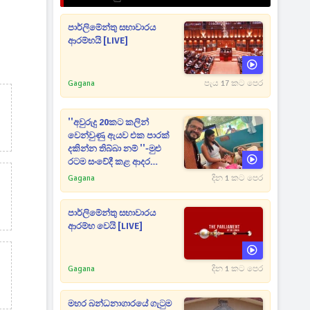
පාර්ලිමේන්තු සභාවාරය
ආරම්භයි [LIVE]
Gagana
පැය 17 කට පෙර
''අවුරුදු 20කට කලින්
වෙන්වුණු ඇයව එක පාරක්
දකින්න තිබ්බා නම් ''-මුළු
රටම සංවේදී කළ ආදර
අමරණීය මතකය
Gagana
දින 1 කට පෙර
පාර්ලිමේන්තු සභාවාරය
ආරම්භ වෙයි [LIVE]
Gagana
දින 1 කට පෙර
මහර බන්ධනාගාරයේ ගැටුම