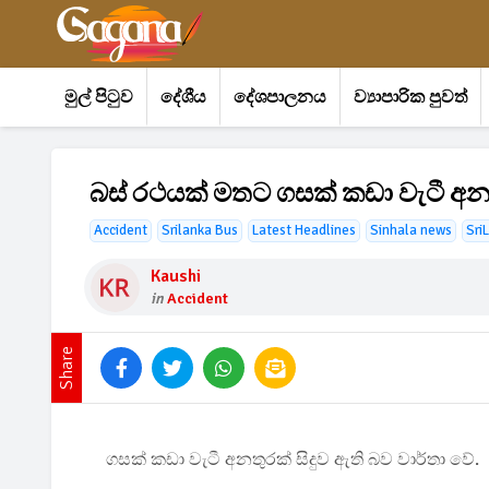
මුල් පිටුව
දේශීය
දේශපාලනය
ව්‍යාපාරික පුවත්
බස් රථයක් මතට ගසක් කඩා වැටී අන
Accident
Srilanka Bus
Latest Headlines
Sinhala news
Sri
Kaushi
in
Accident
Share
ගසක් කඩා වැටී අනතුරක් සිදුව ඇති බව වාර්තා වේ.