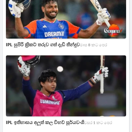
IPL සුපිරි ක්‍රිකට් තරුව ගත් දැඩි තීන්දුව
මාස 8 කට පෙර
IPL ඉතිහාසය අලුත් කල විභව් සූර්යවංශි
වසර 1 කට පෙර