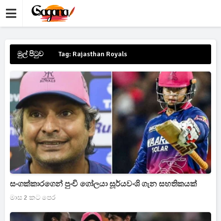
මුල් පිටුව
Tag: Rajasthan Royals
සංගක්කාරගෙන් පුංචි ගෝලයා සූර්යවංශි ගැන සහතිකයක්
මාස 2 කට පෙර