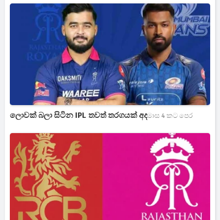
ලොවක් බලා සිටින IPL තවත් තරගයක් අද
මාස 4 කට පෙර