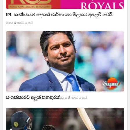
IPL කණ්ඩායම් දෙකක් වාර්තා ගත මිලකට අලෙවි වෙයි
මාස 4 කට පෙර
සංගක්කාරට අලුත් තනතුරක්
මාස 8 කට පෙර