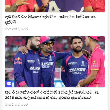
දැඩි විවේචන මධ්‍යයේ කුමාර් සංගක්කාර පරාග්ට සහාය
දක්වයි
මාස 2 කට පෙර
කුමාර් සංගක්කාරගේ රාජස්ථාන් රෝයල්ස් කණ්ඩායම IPL
2026 තරඟාවලියේ අවසන් මහා තරඟය ආසන්නයට
මාස 2 කට පෙර