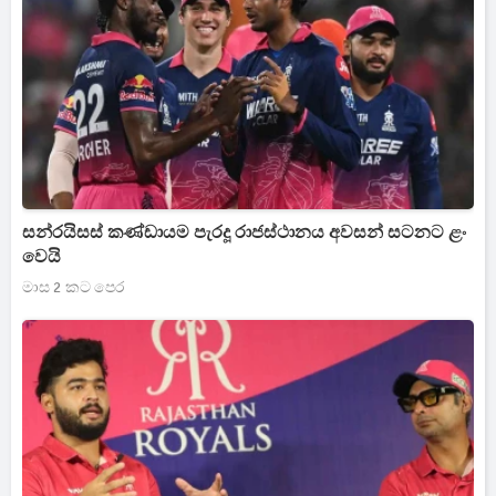
සන්රයිසස් කණ්ඩායම පැරදූ රාජස්ථානය අවසන් සටනට ළං
වෙයි
මාස 2 කට පෙර