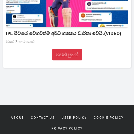
IPL පිටියේ වේගවත්ම අර්ධ ශතකය වාර්තා වෙයි.(VIDEO)
වසර 3 කට පෙර
තවත් පුවත්
ABOUT
CONTACT US
USER POLICY
COOKIE POLICY
PRIVACY POLICY