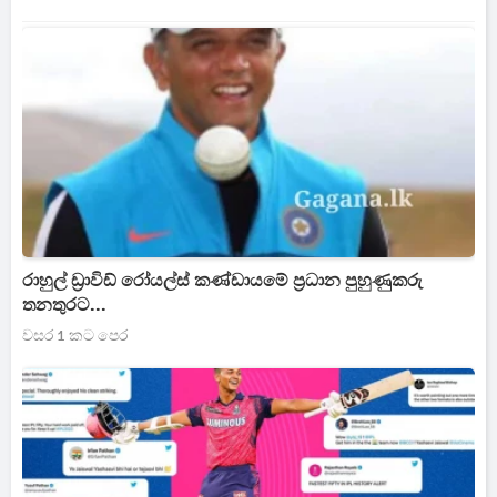
රාහුල් ඩ්‍රාවිඩ් රෝයල්ස් කණ්ඩායමේ ප්‍රධාන පුහුණුකරු
තනතුරට...
වසර 1 කට පෙර