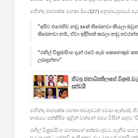
මහින්ද රාජපක්ෂ මහතා ඊයේ(27) අනුරාධපුරයේ පැව
"අපිට එරෙහිව නඩු 14ක් තිබෙනවා කියලා ඔවුන් 
තිබෙනවා නම්, ඒවා ඉදිරිපත් කරලා නඩු පවරන්න.
“රනිල් වික්‍රමසිංහ දැන් රටේ සෑම කෙනෙකුම 
ලබාදුන්නා"
හිටපු ජනාධිපතිලාගේ විශ්‍රාම 
දන්වයි
මහින්ද රාජපක්ෂ මහතා තවදුරටත් පවසා ඇත්තේ, හිටප
භාරයට පත්කිරීම තුළින් වත්මන් රජය විසින් ඔහුව '
රනිල් වික්‍රමසිංහ මහතාගේ අත්අඩංගුවට ගැනීම සහ
සංවාදයකට හේතුවී ඇති අතර, එය ඔහුගේ ජනප්‍රිය