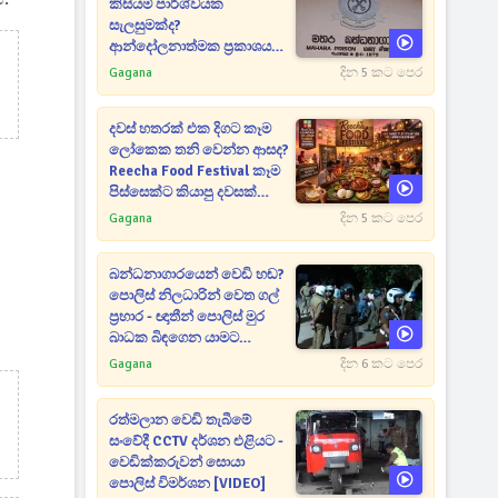
කිසියම් පාර්ශ්වයක
සැලසුමක්ද?
ආන්දෝලනාත්මක ප්‍රකාශයක්
එළියට [VIDEO]
Gagana
දින 5 කට පෙර
දවස් හතරක් එක දිගට කෑම
ලෝකෙක තනි වෙන්න ආසද?
Reecha Food Festival කෑම
පිස්සෙක්ට කියාපු දවසක්
මෙන්න
Gagana
දින 5 කට පෙර
බන්ධනාගාරයෙන් වෙඩි හඬ?
පොලිස් නිලධාරින් වෙත ගල්
ප්‍රහාර - ඥාතීන් පොලිස් මුර
බාධක බිඳගෙන යාමට
උත්සාහයක [VIDEO]
Gagana
දින 6 කට පෙර
රත්මලාන වෙඩි තැබීමේ
සංවේදී CCTV දර්ශන එළියට -
වෙඩික්කරුවන් සොයා
පොලිස් විමර්ශන [VIDEO]