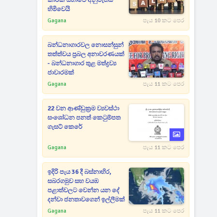
කාරක සභාවේ අනුමැතිය
හිමිවෙයි
Gagana
පැය 10 කට පෙර
බන්ධනාගාරවල නොසන්සුන්
තත්ත්වය ප්‍රබල අනාවරණයක්
- බන්ධනාගාර තුළ මත්ද්‍රව්‍ය
ජාවාරමක්
Gagana
පැය 11 කට පෙර
22 වන ආණ්ඩුක්‍රම ව්‍යවස්ථා
සංශෝධන පනත් කෙටුම්පත
ගැසට් කෙරේ
Gagana
පැය 11 කට පෙර
ඉදිරි පැය 36 දී බස්නාහිර,
සබරගමුව සහ වයඹ
පළාත්වලට වෙන්න යන දේ
දන්වා ජනතාවගෙන් ඉල්ලීමක්
Gagana
පැය 11 කට පෙර