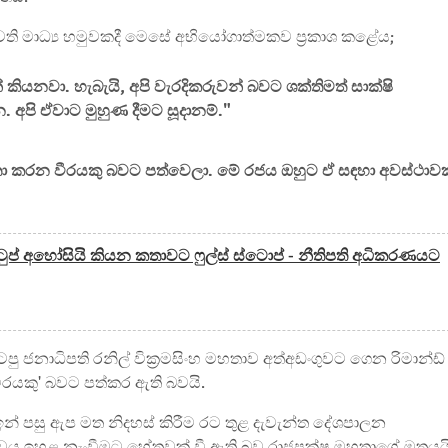
ති මාධ්‍ය හමුවකදී මෙසේ අභියෝගාත්මකව ප්‍රකාශ කළේය;
කියනවා. හැබැයි, අපි වැරදිකරුවන් බවට ශක්තිමත් සාක්ෂි
 අපි ඒවාට මුහුණ දීමට සූදානම්."
කතා කරන වීරයකු බවට පත්වෙලා. මේ රජය ඔහුට ඒ සඳහා අවස්ථාවක
වැටුප් අහෝසියි කියන කතාවට ෆුල්ස් ස්ටොප් - නීතිපති අධිකරණයට
ු ජනාධිපති රනිල් වික්‍රමසිංහ මහතාව අත්අඩංගුවට ගෙන රිමාන්ඩ්
වීරයකු' බවට පත්කර ඇති බවයි.
 ඉන් පසු ඇප මත නිදහස් කිරීම රට තුළ දැවැන්ත දේශපාලන
ත්වය ඉහළ නැංවීමට හේතුවක් වී ඇති බව රාජපක්ෂ මහතාගේ මතයයි