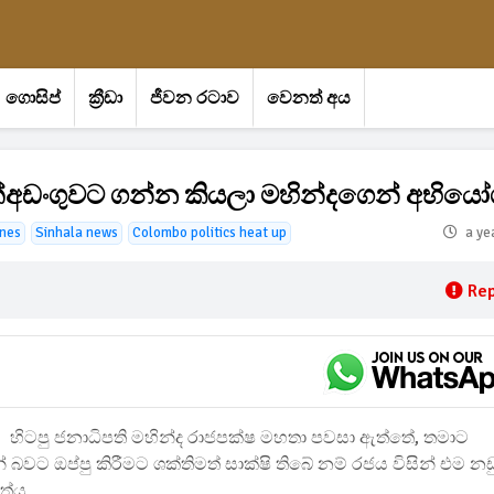
ගොසිප්
ක්‍රීඩා
ජීවන රටාව
වෙනත් අය
 අත්අඩංගුවට ගන්න කියලා මහින්දගෙන් අභිය
ines
Sinhala news
Colombo politics heat up
a ye
Rep
හිටපු ජනාධිපති මහින්ද රාජපක්ෂ මහතා පවසා ඇත්තේ, තමාට
බවට ඔප්පු කිරීමට ශක්තිමත් සාක්ෂි තිබේ නම් රජය විසින් එම නඩ
ත්ය.