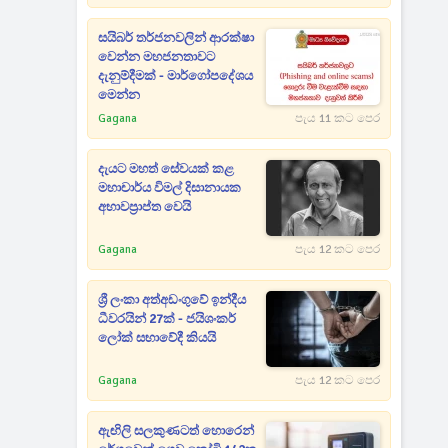
සයිබර් තර්ජනවලින් ආරක්ෂා
වෙන්න මහජනතාවට
දැනුම්දීමක් - මාර්ගෝපදේශය
මෙන්න
Gagana
පැය 11 කට පෙර
දැයට මහත් සේවයක් කළ
මහාචාර්ය විමල් දිසානායක
අභාවප්‍රාප්ත වෙයි
Gagana
පැය 12 කට පෙර
ශ්‍රී ලංකා අත්අඩංගුවේ ඉන්දීය
ධීවරයින් 27ක් - ජයිශංකර්
ලෝක් සභාවේදී කියයි
Gagana
පැය 12 කට පෙර
ඇඟිලි සලකුණටත් හොරෙන්