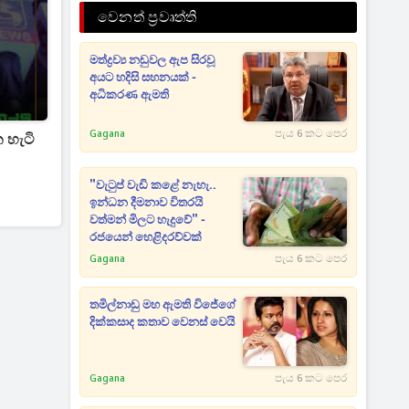
වෙනත් ප්‍රවෘත්ති
මත්ද්‍රව්‍ය නඩුවල ඇප සිරවූ
අයට හදිසි සහනයක් -
අධිකරණ ඇමති
Gagana
පැය 6 කට පෙර
 හැටි
"වැටුප් වැඩි කළේ නැහැ..
ඉන්ධන දීමනාව විතරයි
වත්මන් මිලට හැදුවේ" -
රජයෙන් හෙළිදරව්වක්
Gagana
පැය 6 කට පෙර
තමිල්නාඩු මහ ඇමති විජේගේ
දික්කසාද කතාව වෙනස් වෙයි
Gagana
පැය 6 කට පෙර