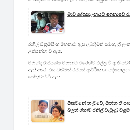
මාව දේශපාලනයට ගෙනාවේ රනි
රනිල් වික්‍රමසිංහ මහතාට ඇප ලබාදීමත් සමඟ, ශ්‍රී 
උත්සන්න වී ඇත.
මහින්ද රාජපක්ෂ මහතාට එරෙහිව එල්ල වී ඇති ච
ඇති අතර, එය වත්මන් රජයේ ආර්ථික හා දේශපාලන ප
හේතුවක් වී ඇත.
ඕකටනේ නැටුවේ, ඔන්න ඒ පාර 
බලන් ගිහාම රනිල් වැටුණු වළම