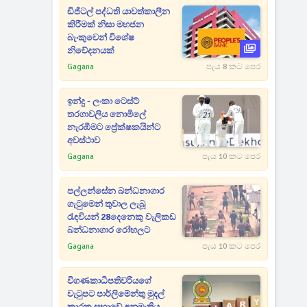
ඩිජිටල් පද්ධති යාවත්කාලීන
කිරීමක් නිසා මහජන
බැංකුවෙන් විශේෂ
නිවේදනයක්
Gagana
පැය 8 කට පෙර
ඉන්දු - ලංකා ටෙස්ට්
තරගාවලිය නොමිලේ
නැරඹීමට ප්‍රේක්ෂකයින්ට
අවස්ථාව
Gagana
පැය 10 කට පෙර
පල්ලන්සේන බන්ධනාගාර
ගැටුමෙන් තුවාල ලැබූ
රැඳවියන් 28දෙනෙකු වැලිකඩ
බන්ධනාගාර රෝහලට
Gagana
පැය 10 කට පෙර
විගණකාධිපතිවරියගේ
වැටුපට පාර්ලිමේන්තු මුදල්