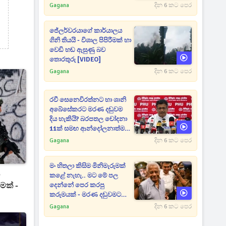
Gagana
දින 6 කට පෙර
ජේලර්වරයාගේ කාර්යාලය
ගිනි තියයි - විශාල පිපිරීමක් හා
වෙඩි හඬ ඇසුණු බව
තොරතුරු [VIDEO]
Gagana
දින 6 කට පෙර
රවී සෙනෙවිරත්නට හා ශානි
අබේසේකරට මරණ දඬුවම
දිය හැකියි? බරපතල චෝදනා
11ක් සමඟ ආන්දෝලනාත්මක
ප්‍රකාශයක් [VIDEO]
Gagana
දින 6 කට පෙර
මං හිතලා කිසිම මිනිමැරුමක්
ා
කළේ නැහැ.. මට මේ පල
මක් -
දෙන්නේ පෙර කරපු
කරුමයක් - මරණ දඬුවමට
කළින් කට ඇරපු පූජිත් හඬා
Gagana
දින 6 කට පෙර
වැටෙයි [VIDEO]