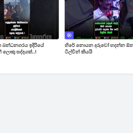
 බන්ධනගරය ඉදිරියේ
හිරේ නොයන දරුවෝ හදන්න ඕන
 ලොකු සද්දයක්..!
ටිල්වින් කියයි