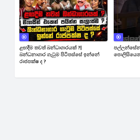
ළඟදීම තවත් බන්ධාගාරයක් ?|
පල්ලන්සේන
බන්ධනාගාර ගැටුම පිටිපස්සේ ඉන්නේ
පොලිසියෙන්
රාජපක්ෂ ද ?