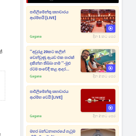
පාර්ලිමේන්තු සභාවාරය
ආරම්භයි [LIVE]
Gagana
දින 1 කට පෙර
්
''අවුරුදු 20කට කලින්
වෙන්වුණු ඇයව එක පාරක්
දකින්න තිබ්බා නම් ''-මුළු
රටම සංවේදී කළ ආදර
අමරණීය මතකය
Gagana
දින 2 කට පෙර
පාර්ලිමේන්තු සභාවාරය
ආරම්භ වෙයි [LIVE]
Gagana
දින 2 කට පෙර
මහර බන්ධනාගාරයේ ගැටුම
.