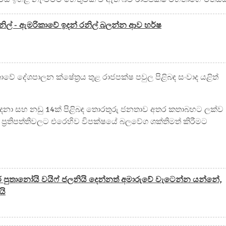
ල් - ඇමරිකාවේ ඉදන් රනිල් බලන්න ආව හර්ෂ
ලංකාවේ දේශපාලන ක්ෂේත්‍රය තුළ රාජපක්ෂ පවුල පිළිබඳ සංවාද යළිත්
ෝදනා සහ නඩු 14ක් පිළිබඳ තොරතුරු ජනතාව අතර කතාබහට ලක්ව
්‍රතිපත්තිවලට එරෙහිව විපක්ෂයේ බලවේග ශක්තිමත් කිරීමට
පුතානෝයි වයිෆ් ජලනියි දෙන්නත් අමාරුවේ වැටෙන්න යන්නේ,
යි