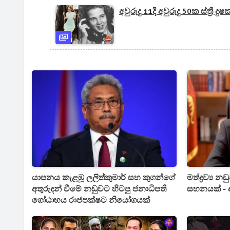
අවුරුදු 11දී අවුරුදු 50ක ස්ත්
යාපනය කැළඹූ ලලිත්කුමාර් සහ කුගන්ගේ
මත්ද්‍රව්‍ය 
අතුරුදන් වීමේ නඩුවට හිටපු ජනාධිපති
සහනයක් -
ගෝඨාභය රාජපක්ෂට නියෝගයක්