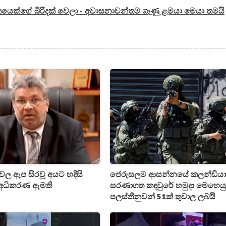
‍රී දුෂකයෙක්ගේ බිරිදක් වෙලා - අවාසනාවන්තම ගෑණු ළමයා මෙයා තමයි
නඩුවල ඇප සිරවූ අයට හදිසි
ජෙරුසලම ආසන්නයේ කලන්ඩිය
 අධිකරණ ඇමති
සරණාගත කඳවුරේ හමුදා මෙහෙයු
පලස්තීනුවන් 51ක් තුවාල ලබයි