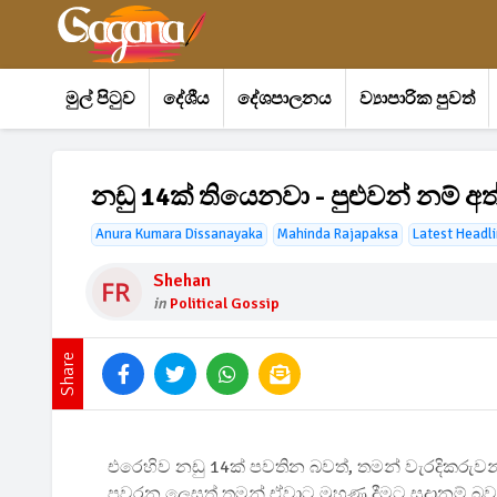
මුල් පිටුව
දේශීය
දේශපාලනය
ව්‍යාපාරික පුවත්
නඩු 14ක් තියෙනවා - පුළුවන් නම්
Anura Kumara Dissanayaka
Mahinda Rajapaksa
Latest Headl
Shehan
in
Political Gossip
Share
එරෙහිව නඩු 14ක් පවතින බවත්, තමන් වැරදිකරුවන් 
පවරන ලෙසත් තමන් ඒවාට මුහුණ දීමට සූදානම් බව