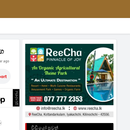
ෝග
ar ago
ort
ප්‍රචාරණය
ු
වීඩියෝ පුවත්