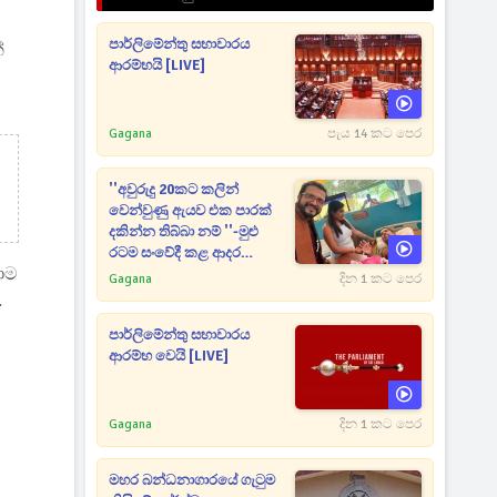
පාර්ලිමේන්තු සභාවාරය
්
ආරම්භයි [LIVE]
Gagana
පැය 14 කට පෙර
''අවුරුදු 20කට කලින්
වෙන්වුණු ඇයව එක පාරක්
දකින්න තිබ්බා නම් ''-මුළු
රටම සංවේදී කළ ආදර
ාම
අමරණීය මතකය
Gagana
දින 1 කට පෙර
.
පාර්ලිමේන්තු සභාවාරය
ආරම්භ වෙයි [LIVE]
Gagana
දින 1 කට පෙර
මහර බන්ධනාගාරයේ ගැටුම