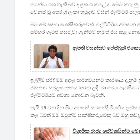
ගෙන්වා ගත හැකි බව ද ප්‍රකාශ කළේය. මෙම කරුණු ම
වෙනස් වූ අතර ශ්‍රී ලංකා හමුදාව විසින් එල්ටීටී
මම මේ සඳහා සාක්ෂිකරුවෙක්. එල්ටීටීඊය අවසා
සමහර ගැටළු හසුරුවා ගැනීමට නමුත් එය කළ නොහැ
ඇමති වසන්තට ෆේස්බුක් එකෙන්
ඉල්ලීම පරිදි මම අදාළ පාර්ශවයන්ට කාරණය දැනුම්
ජනතාව සමූලඝාතනය කරන ලදී. මා මෙය පැවසීමට හේ
එල්ටීටීඊයට අවශ්‍ය නොවන බැවිනි.
මැයි 16 වන දින සිට අවසන් සටනේදී මියගිය ලක්ෂ ස
කළ බවත් මම ඔවුන්ට සාක්ෂිකරුවෙකු බව ඔහු තවදු
විශ්‍රාමික රාජ්‍ය සේවකයින්ට ම