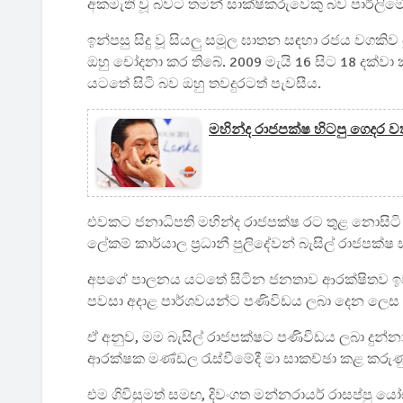
අකමැති වූ බවට තමන් සාක්ෂිකරුවෙකු බව පාර්ලිමේන්
ඉන්පසු සිදු වූ සියලු සමූල ඝාතන සඳහා රජය වගකිව
ඔහු චෝදනා කර තිබේ. 2009 මැයි 16 සිට 18 දක
යටතේ සිටි බව ඔහු තවදුරටත් පැවසීය.
මහින්ද රාජපක්ෂ හිටපු ගෙදර වත
එවකට ජනාධිපති මහින්ද රාජපක්ෂ රට තුළ නොසිටි 
ලේකම් කාර්යාල ප්‍රධානී පුලිදේවන් බැසිල් රාජ
අපගේ පාලනය යටතේ සිටින ජනතාව ආරක්ෂිතව ඉවත් ක
පවසා අදාළ පාර්ශවයන්ට පණිවිඩය ලබා දෙන ලෙස ඔ
ඒ අනුව, මම බැසිල් රාජපක්ෂට පණිවිඩය ලබා දුන්න
ආරක්ෂක මණ්ඩල රැස්වීමේදී මා සාකච්ඡා කළ කරු
එම ගිවිසුමත් සමඟ, දිවංගත මන්නරායර් රාසප්පු ය