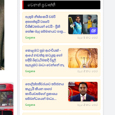
වෙනත් ප්‍රවෘත්ති
පැතුම් නිස්සංකයි චමරි
අතපත්තුයි වසරේ
විශිෂ්ටතමයන් වෙයි - ප්‍රීති
ඝෝෂා මැද සම්මානයට පාත්‍ර
වෙයි
Gagana
පැය 1 කට පෙර
කොළඹට සුබ ආරංචියක් -
ආයේ නඩත්තු කටයුතු හෝ
හදිසි බිඳවැටීමකදී විදුලි
සැපයුමට බාධා වෙන්නේ නෑ
Gagana
පැය 2 කට පෙර
පොලිස්පතිවරයාට තර්ජනය
කළැයි කියන සාගර
කාරියවසම්ගේ ප්‍රකාශය
සම්බන්ධයෙන් මාධ්‍ය
ආයතනවලටත් නියෝගයක්
Gagana
පැය 2 කට පෙර