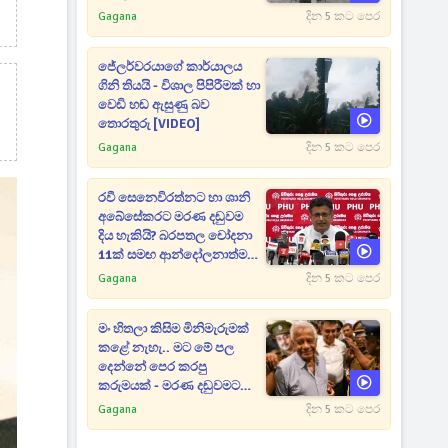
Gagana
දින 5 කට පෙර
ජේලර්වරයාගේ කාර්යාලය
ගිනි තියයි - විශාල පිපිරීමක් හා
වෙඩි හඬ ඇසුණු බව
තොරතුරු [VIDEO]
Gagana
දින 5 කට පෙර
රවී සෙනෙවිරත්නට හා ශානි
අබේසේකරට මරණ දඬුවම
දිය හැකියි? බරපතල චෝදනා
11ක් සමඟ ආන්දෝලනාත්මක
ප්‍රකාශයක් [VIDEO]
Gagana
දින 5 කට පෙර
මං හිතලා කිසිම මිනිමැරුමක්
කළේ නැහැ.. මට මේ පල
දෙන්නේ පෙර කරපු
කරුමයක් - මරණ දඬුවමට
කළින් කට ඇරපු පූජිත් හඬා
Gagana
දින 5 කට පෙර
වැටෙයි [VIDEO]