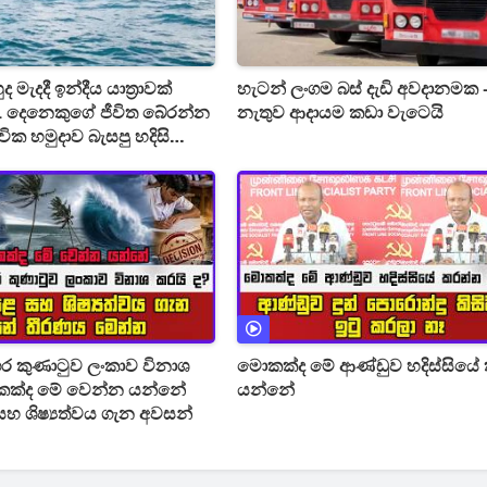
ද මැදදී ඉන්දීය යාත්‍රාවක්
හැටන් ලංගම බස් දැඩි අවදානමක -
1 දෙනෙකුගේ ජීවිත බේරන්න
නැතුව ආදායම කඩා වැටෙයි
ික හමුදාව බැසපු හදිසි
මෙන්න
ාගර කුණාටුව ලංකාව විනාශ
මොකක්ද මේ ආණ්ඩුව හදිස්සියෙ
යන්නේ
හ ශිෂ්‍යත්වය ගැන අවසන්