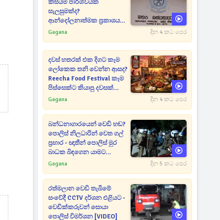
කිසියම් පාර්ශ්වයක
සැලසුමක්ද?
ආන්දෝලනාත්මක ප්‍රකාශයක්
එළියට [VIDEO]
Gagana
දින 4 කට පෙර
දවස් හතරක් එක දිගට කෑම
ලෝකෙක තනි වෙන්න ආසද?
Reecha Food Festival කෑම
පිස්සෙක්ට කියාපු දවසක්
මෙන්න
Gagana
දින 4 කට පෙර
බන්ධනාගාරයෙන් වෙඩි හඬ?
පොලිස් නිලධාරින් වෙත ගල්
ප්‍රහාර - ඥාතීන් පොලිස් මුර
බාධක බිඳගෙන යාමට
උත්සාහයක [VIDEO]
Gagana
දින 5 කට පෙර
රත්මලාන වෙඩි තැබීමේ
සංවේදී CCTV දර්ශන එළියට -
වෙඩික්කරුවන් සොයා
පොලිස් විමර්ශන [VIDEO]