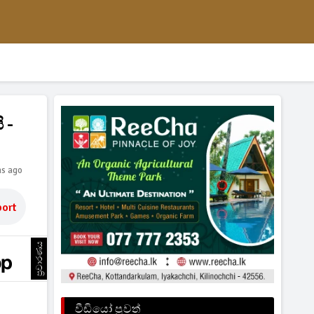
 -
hs ago
ort
ප්‍රචාරණය
වීඩියෝ පුවත්