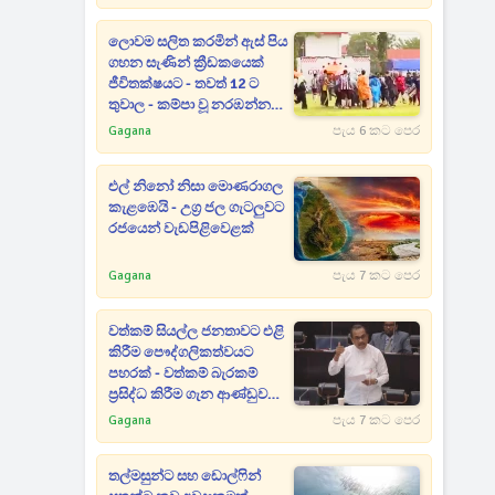
පාඩුව කියන රාජිත
ලොවම සලිත කරමින් ඇස් පිය
ගහන සැණින් ක්‍රීඩකයෙක්
ජීවිතක්ෂයට - තවත් 12 ට
තුවාල - කම්පා වූ නරඹන්නන්
සියලු දෙනා පිටියට දුවන් එයි
Gagana
පැය 6 කට පෙර
එල් නිනෝ නිසා මොණරාගල
කැළඹෙයි - උග්‍ර ජල ගැටලුවට
රජයෙන් වැඩපිළිවෙළක්
Gagana
පැය 7 කට පෙර
වත්කම් සියල්ල ජනතාවට එළි
කිරීම පෞද්ගලිකත්වයට
පහරක් - වත්කම් බැරකම්
ප්‍රසිද්ධ කිරීම ගැන ආණ්ඩුව
ගන්න යන අලුත්ම තීරණය
Gagana
පැය 7 කට පෙර
මෙන්න
තල්මසුන්ට සහ ඩොල්ෆින්