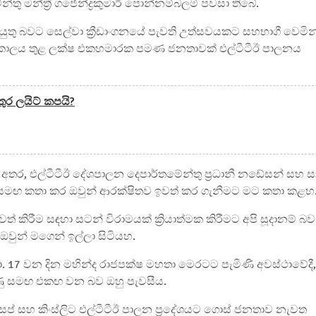
තු මන්ත්‍රී ගජේන්ද්‍රකුමාර් පොන්නම්බලම් පවසා තිබේ.
 යුතු බවට සෙල්වා ක්‍රීඩාංගනයේ පැවති උත්සවයකට සහභාගී වෙමින
්වා කාලය තුළ ලක්ෂ එකහමාරක පමණ ජනතාවක් එල්ටීටීඊ පාලනය
ුර ලයිට් කපයි?
අතර, එල්ටීටීඊ දේශපාලන දෙපාර්තමේන්තු ප්‍රධානී නඩේසන් සහ ස
පක්ෂ සමඟ කතා කර ඔවුන් ආරක්ෂිතව ඉවත් කර ගැනීමට මට කතා කළහ
ිරීම සඳහා සටන් විරාමයක් ක්‍රියාත්මක කිරීමට අපි සූදානම් බව
වුන් මගෙන් ඉල්ලා සිටියහ.
ා. 17 වන දින මහින්ද රාජපක්ෂ මහතා මෙරටට පැමිණි අවස්ථාවේදී,
ණු සමඟ එකඟ වන බව ඔහු පැවසීය.
ෝසප් සහ කිංස්ලිට එල්ටීටීඊ පාලන ප්‍රදේශයට ගොස් ජනතාව නැවත