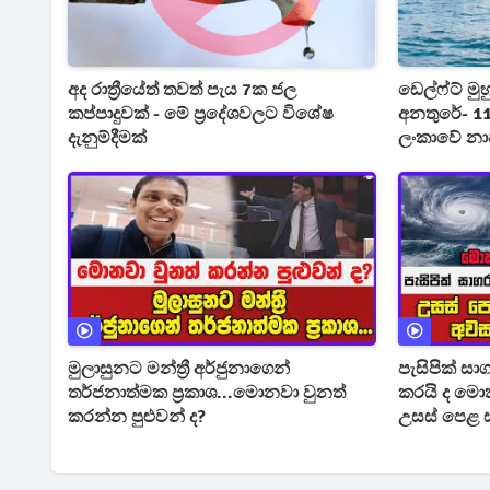
අද රාත්‍රීයේත් තවත් පැය 7ක ජල
ඩෙල්ෆ්ට් මුහු
කප්පාදුවක් - මේ ප්‍රදේශවලට විශේෂ
අනතුරේ- 1
දැනුම්දීමක්
ලංකාවේ නාව
මෙහෙයුම 
මුලාසුනට මන්ත්‍රී අර්ජුනාගෙන්
පැසිපික් ස
තර්ජනාත්මක ප්‍රකාශ...මොනවා වුනත්
කරයි ද මොකක්ද මේ වෙන්න යන්නේ
කරන්න පුළුවන් ද?
උසස් පෙළ ස