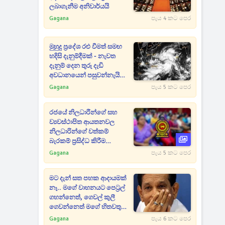
ලබාගැනීම අනිවාර්යයි
Gagana
පැය 4 කට පෙර
මුහුදු ප්‍රදේශ රළු වීමත් සමඟ
හදිසි දැනුම්දීමක් - නැවත
දැනුම් දෙන තුරු දැඩි
අවධානයෙන් පසුවන්නැයි
දන්වයි
Gagana
පැය 5 කට පෙර
රජයේ නිලධාරීන්ගේ සහ
ව්‍යවස්ථාපිත ආයතනවල
නිලධාරින්ගේ වත්කම්
බැරකම් ප්‍රසිද්ධ කිරීම
සම්බන්ධයෙන් සංශෝධනයක්
Gagana
පැය 5 කට පෙර
මට දැන් සත පහක ආදායමක්
නෑ.. මගේ වාහනයට පෙට්‍රල්
ගහන්නෙත්, ගෙවල් කුලී
ගෙවන්නෙත් මගේ හිතවතුන්
- දේශපාලනේට ආවැයින් වූ
Gagana
පැය 6 කට පෙර