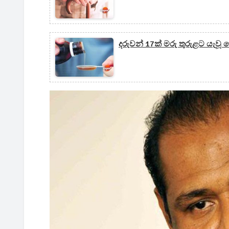
දරුවන් 17ක් මරු තුරුළට යැවූ 