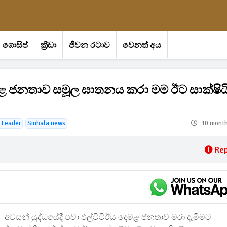
ගොසිප්
ක්‍රීඩා
ජීවන රටාව
වෙනත් අය
ෙමළ ජනතාව සමූල ඝාතනය කරා මම ඊට සාක්ෂියි
 Leader
Sinhala news
10 mont
Rep
අවසන් යුද්ධයේදී පවා එල්ටීටීඊය දෙමළ ජනතාව මරා දැමීමට