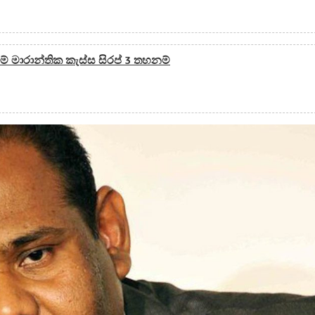
මේ මාරාන්තික කැස්ස සිරප් 3 තහනම්