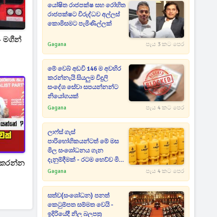
යෝෂිත රාජපක්ෂ සහ රෝහිත
රාජපක්ෂට විරුද්ධව අල්ලස්
කොමිසමට පැමිණිල්ලක්
 මගීන්
Gagana
පැය 3 කට පෙර
මේ වෙබ් අඩවි 146 ම අවහිර
කරන්නැයි සියලුම විදුලි
සංදේශ සේවා සපයන්නන්ට
නියෝගයක්
Gagana
පැය 4 කට පෙර
ලාෆ්ස් ගැස්
පාරිභෝගිකයන්ටත් මේ මස
මිල සංශෝධනය ගැන
දැනුම්දීමක් - රටම හෙව්ව මිල
් කරන්න
ගණන් මෙන්න
Gagana
පැය 4 කට පෙර
සත්ව(සංශෝධන) පනත්
කෙටුම්පත සම්මත වෙයි -
ඉදිරියේදී නිල බලපත්‍ර