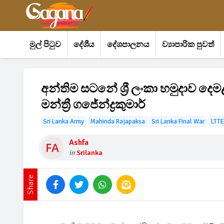
මුල් පිටුව
දේශීය
දේශපාලනය
ව්‍යාපාරික පුවත්
අන්තිම සටනේ ශ්‍රී ලංකා හමුදාව ද
මන්ත්‍රී ගජේන්ද්‍රකුමාර්
Sri Lanka Army
Mahinda Rajapaksa
Sri Lanka Final War
LTTE
Ashfa
in
Srilanka
Share