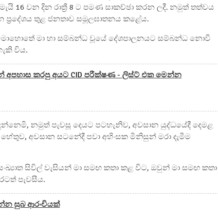
ැයි 16 වන දින රාත්‍රී 8 ට පමණ සාකච්ඡා කරන ලදී. නමුත් තත්වය
ඊ පාලන ප්‍රදේශය තුළ ජනතාව සමූලඝාතනය කළේය.
න මොහොතේ මා හා සම්බන්ධ වූයේ දේශපාලනයට සම්බන්ධ නොවී
කි විය.
 අපහාස කරපු අයට CID පරීක්ෂණ - ලිස්ට් එක මෙන්න
 දුන්නෙමි, නමුත් පැවසූ දෙයට පටහැනිව, අවසාන යුද්ධයේදී දෙමළ
තුව, අවසාන සටනේදී පවා අහිංසක මිනිසුන් මරා දැමීම
ංඛ්‍යාත සිවිල් වැසියන් මා සමඟ කතා කළ විට, ඔවුන් මා සමඟ කතා
රටත් පැවසීය.
ෙන්න සුබ ආරංචියක්