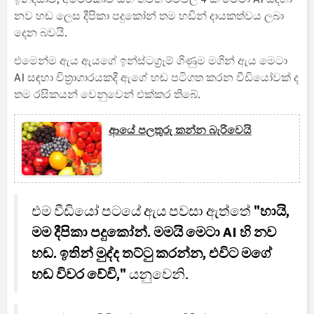
නව හඬ ලෙස දීපිකා පදුකෝන් තම හඩින් දායකත්වය ලබා
දෙන බවයි.
එමෙන්ම ඇය ඇයගේ ඉන්ස්ටග්‍රෑම් ගිණුම මගින් ඇය මෙටා
AI සඳහා චිත්‍රාගාරයකදී ඇගේ හඬ පටිගත කරන වීඩියෝවක් ද
තම රසිකයන් වෙනුවෙන් එක්කර තිබේ.
ආයේ පලතුරු කන්න බැරිවෙයි
එම වීඩියෝ පටයේ ඇය පවසා ඇත්තේ
"හායි,
මම දීපිකා පදුකෝන්. මමයි මෙටා AI හි නව
හඬ. ඉතින් මුද්ද තට්ටු කරන්න, එවිට මගේ
හඬ විවර වේවි,"
යනුවෙනි.