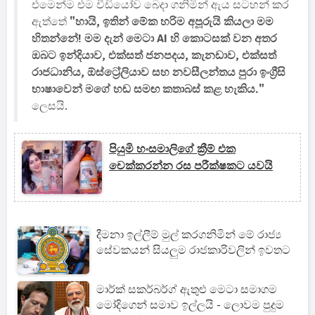
එමෙන්ම එම වීඩියෝව බෙදා ගනිමින් ඇය සටහන් කර
ඇත්තේ
"හායි, ඉතින් මේක හරිම අපූරුයි කියලා මම
හිතන්නේ! මම දැන් මෙටා AI හි කොටසක් වන අතර
ඔබට ඉන්දියාව, එක්සත් ජනපදය, කැනඩාව, එක්සත්
රාජධානිය, ඕස්ට්‍රේලියාව සහ නවසීලන්තය පුරා ඉංග්‍රීසි
භාෂාවෙන් මගේ හඬ සමඟ කතාබස් කළ හැකිය."
ලෙසයි.
පියුමි හංසමාලිගේ ක්‍රීම් එක
චෙක්කරන්න රස පරීක්ෂකට යවයි
දීමනා ඉල්ලීම් මුල් කරගනිමින් මේ රාජ්‍ය
සේවකයන් සියලුම රාජකාරිවලින් ඉවතට
මාර්ක් සකර්බර්ග් ඇතුළු මෙටා සමාගම
මෝදිගෙන් සමාව ඉල්ලයි - ලොවම පුදුම