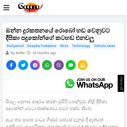
ඔන්න දුරකතනයේ රොබෝ හඩ වෙනුවට
දීපිකා පදුකෝන්ගේ කටහඩ එනවලු
Bollywood
Deepika Padukone
Meta
Technology
Sinhala news
By Ashfa
10 months ago
ප්‍රචාරණය
සියලු දෙනාම ආදරය කරන සුපිරි බොලිවුඩ් නිළි දීපිකා
පදුකෝන් මෙටා තාක්ෂණය සමග එක්ව තිබේ.
ඇය තම සමාජ මාධ්‍ය ගිණුම් ඔස්සේ දැනුම් දී ඇත්තේ
ඉන්දියාව, අමෙරිකාව සහ තවත් රටවල් 4 ක මෙටා AI සඳහා