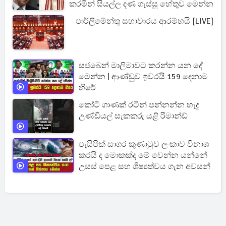
කරමින් සියල්ල දණ ගැස්සූ හේතුව මෙන්න
පාර්ලිමේන්තු සභාවාරය ආරම්භයි [LIVE]
සජබෙන් මාලිමාවට කරන්න යන දේ
මෙන්න | ආණ්ඩුව ඉවරයි 159 දෙනාම
හිරේ
කෝටි ගාණක් රටින් පන්නන්න හැදු
උණ්ඩියල් සැකකරු යළි රිමාන්ඩ්
පැසිපික් සාගර කුණාටුව ලංකාව විනාශ
කරයි ද මොකක්ද මේ වෙන්න යන්නේ
උසස් පෙළ සහ ශිෂ්‍යත්වය ගැන අවසන්