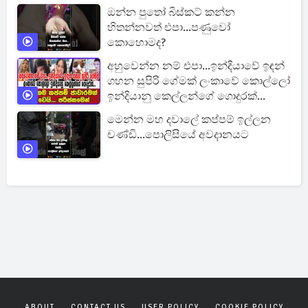
ඔන්න පුතෝ බිස්කට් කන්න
හිතන්නවත් එපා...පණුවෝ
කොහොමද?
අහුවෙන්න නම් එපා...ඉන්දියාවේ ඉඳන්
ගහන සුපිරි ගේමක් ලංකාවේ කොල්ලෝ
ඉන්දියානු කෙල්ලන්ගේ ගොදුරක්...
මෙන්න මහ දවාලේ කප්පම් ඉල්ලන
චණ්ඩි...පොලිසියේ අවදානයට
ABOUT
CONTACT US
USER POLICY
COOKIE POLICY