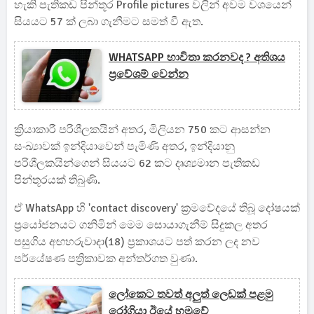
හැකි පැතිකඩ පින්තූර Profile pictures වලින් අවම වශයෙන්
සියයට 57 ක් ලබා ගැනීමට සමත් වී ඇත.
WHATSAPP භාවිතා කරනවද ? අතිශය
ප්‍රවේශම් වෙන්න
ක්‍රියාකාරී පරිශීලකයින් අතර, මිලියන 750 කට ආසන්න
සංඛ්‍යාවක් ඉන්දියාවෙන් පැමිණි අතර, ඉන්දියානු
පරිශීලකයින්ගෙන් සියයට 62 කට දෘශ්‍යමාන පැතිකඩ
පින්තූරයක් තිබුණි.
ඒ WhatsApp හි 'contact discovery' ක්‍රමවේදයේ තිබූ දෝෂයක්
ප්‍රයෝජනයට ගනිමින් මෙම සොයාගැනීම් සිදුකල අතර
පසුගිය අඟහරුවාදා(18) ප්‍රකාශයට පත් කරන ලද නව
පර්යේෂණ පත්‍රිකාවක අන්තර්ගත වුණා.
ලෝකෙට තවත් අලුත් ලෙඩක් පළමු
රෝගියා ඊයේ හමුවේ