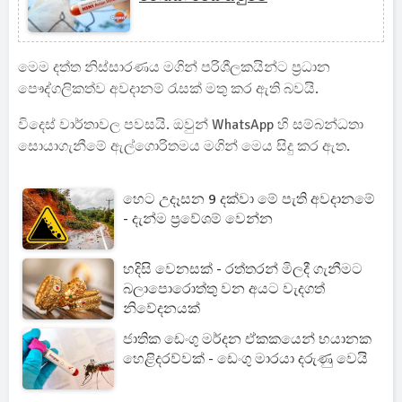
මෙම දත්ත නිස්සාරණය මගින් පරිශීලකයින්ට ප්‍රධාන
පෞද්ගලිකත්ව අවදානම් රැසක් මතු කර ඇති බවයි.
විදෙස් වාර්තාවල පවසයි. ඔවුන් WhatsApp හි සම්බන්ධතා
සොයාගැනීමේ ඇල්ගොරිතමය මගින් මෙය සිදු කර ඇත.
හෙට උදෑසන 9 දක්වා මේ පැති අවදානමේ
- දැන්ම ප්‍රවේශම් වෙන්න
හදිසි වෙනසක් - රත්තරන් මිලදී ගැනීමට
බලාපොරොත්තු වන අයට වැදගත්
නිවේදනයක්
ජාතික ඩෙංගු මර්දන ඒකකයෙන් භයානක
හෙළිදරව්වක් - ඩෙංගු මාරයා දරුණු වෙයි