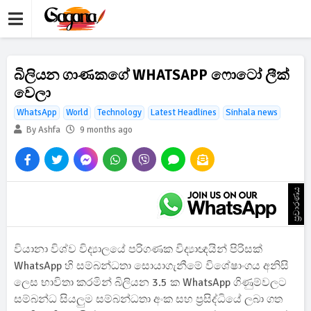
බිලියන ගාණකගේ WHATSAPP ෆොටෝ ලීක්
වෙලා
WhatsApp
World
Technology
Latest Headlines
Sinhala news
By Ashfa
9 months ago
ප්‍රචාරණය
වියානා විශ්ව විද්‍යාලයේ පරිගණක විද්‍යාඥයින් පිරිසක්
WhatsApp හි සම්බන්ධතා සොයාගැනීමේ විශේෂාංගය අනිසි
ලෙස භාවිතා කරමින් බිලියන 3.5 ක WhatsApp ගිණුම්වලට
සම්බන්ධ සියලුම සම්බන්ධතා අංක සහ ප්‍රසිද්ධියේ ලබා ගත