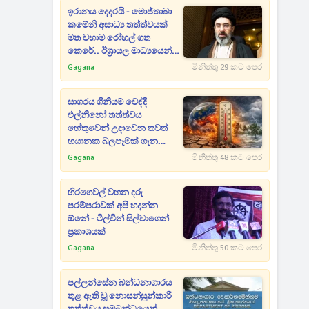
ඉරානය දෙදරයි - මොජ්තාබා
කමේනි අසාධ්‍ය තත්ත්වයක්
මත වහාම රෝහල් ගත
කෙරේ.. ඊශ්‍රායල මාධ්‍යයෙන්
ලෝකෙටම හෙළිදරව්වක්
Gagana
මිනිත්තු 29 කට පෙර
සාගරය ගිනියම් වෙද්දී
එල්නිනෝ තත්ත්වය
හේතුවෙන් උදාවෙන තවත්
භයානක බලපෑමක් ගැන
විශේෂ අනාවරණයක්
Gagana
මිනිත්තු 48 කට පෙර
හිරගෙවල් වහන දරු
පරම්පරාවක් අපි හදන්න
ඕනේ - ටිල්වින් සිල්වාගෙන්
ප්‍රකාශයක්
Gagana
මිනිත්තු 50 කට පෙර
පල්ලන්සේන බන්ධනාගාරය
තුළ ඇති වූ නොසන්සුන්කාරී