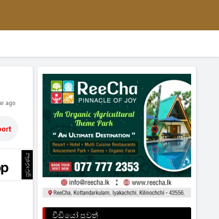
ar ago
ort
ප්‍රචාරණය
වීඩියෝ පුවත්