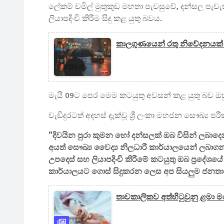
ලේකම් චමිල් මුතුකුඩ මහතා පැවසුවේ, දන්සල පැවැ
ලියාපදිංචි කිරීම සිදු කළ යුතු බවය.
කාලගුණයෙන් රතු නිවේදනයක් -
මැයි 09ට පෙර මෙම කටයුතු අවසන් කළ යුතු බව ඔ
වැඩිදුරටත් අදහස් දැක්වූ ශ්‍රී ලංකා මහජන සෞඛ්‍ය
"දිවයින පුරා කුමන හෝ දන්සලක් ඔබ විසින් ලබාදෙන
අයත් සෞඛ්‍ය වෛද්‍ය නිලධාරී කාර්යාලයෙන් ලබාගන්
උපදෙස් සහ ලියාපදිංචි කිරීමේ කටයුතු ඔබ ප්‍රදේශ
කාර්යාලයට ගොස් සිදුකරන ලෙස අප සියලුම ජනතාව
තාවකාලිකව අත්හිටුවුනු ළමා