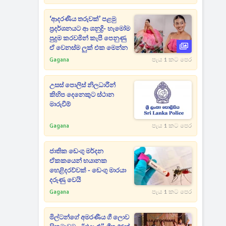
‘ආදරණීය තරුවක්’ පළමු
ප්‍රදර්ශනයට ආ ශනුද්‍රි- හැමෝම
පුදුම කරවමින් කැපී පෙනුණු
ඒ වෙනස්ම ලුක් එක මෙන්න
Gagana
පැය 1 කට පෙර
උසස් පොලිස් නිලධාරීන්
කිහිප දෙනෙකුට ස්ථාන
මාරුවීම්
Gagana
පැය 1 කට පෙර
ජාතික ඩෙංගු මර්දන
ඒකකයෙන් භයානක
හෙළිදරව්වක් - ඩෙංගු මාරයා
දරුණු වෙයි
Gagana
පැය 1 කට පෙර
මිල්ටන්ගේ අමරණීය ගී ලොව