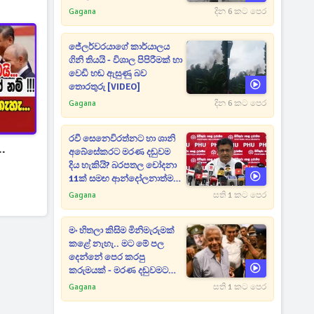
Gagana
දින 6 කට පෙර
ජේලර්වරයාගේ කාර්යාලය
ගිනි තියයි - විශාල පිපිරීමක් හා
වෙඩි හඬ ඇසුණු බව
තොරතුරු [VIDEO]
Gagana
දින 6 කට පෙර
රවී සෙනෙවිරත්නට හා ශානි
..
අබේසේකරට මරණ දඬුවම
දිය හැකියි? බරපතල චෝදනා
11ක් සමඟ ආන්දෝලනාත්මක
ප්‍රකාශයක් [VIDEO]
Gagana
සති 1 කට පෙර
මං හිතලා කිසිම මිනිමැරුමක්
කළේ නැහැ.. මට මේ පල
දෙන්නේ පෙර කරපු
කරුමයක් - මරණ දඬුවමට
කළින් කට ඇරපු පූජිත් හඬා
Gagana
සති 1 කට පෙර
වැටෙයි [VIDEO]