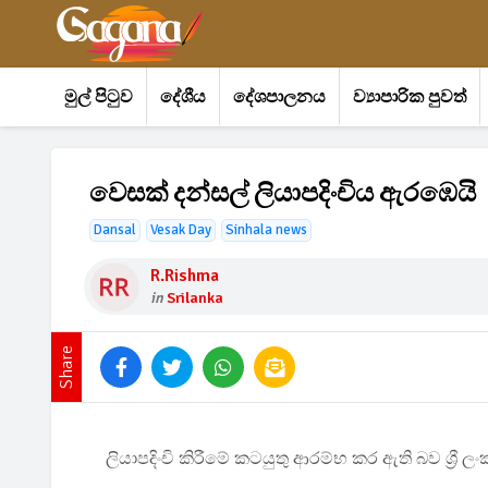
මුල් පිටුව
දේශීය
දේශපාලනය
ව්‍යාපාරික පුවත්
වෙසක් දන්සල් ලියාපදිංචිය ඇරඹෙයි
Dansal
Vesak Day
Sinhala news
R.rishma
in
Srilanka
Share
ලියාපදිංචි කිරීමේ කටයුතු ආරම්භ කර ඇති බව ශ්‍ර