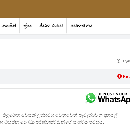
ගොසිප්
ක්‍රීඩා
ජීවන රටාව
වෙනත් අය
a ye
Rep
එළඹෙන වෙසක් උත්සවය වෙනුවෙන් පැවැත්වෙන දන්සල්
ී ලංකා මහජන සෞඛ්‍ය පරීක්ෂකවරුන්ගේ සංගමය පවසයි.