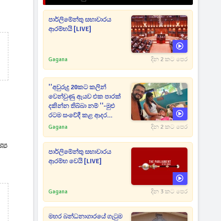
පාර්ලිමේන්තු සභාවාරය
ආරම්භයි [LIVE]
Gagana
දින 2 කට පෙර
''අවුරුදු 20කට කලින්
වෙන්වුණු ඇයව එක පාරක්
දකින්න තිබ්බා නම් ''-මුළු
රටම සංවේදී කළ ආදර
අමරණීය මතකය
Gagana
දින 2 කට පෙර
‍ය
පාර්ලිමේන්තු සභාවාරය
ආරම්භ වෙයි [LIVE]
Gagana
දින 3 කට පෙර
මහර බන්ධනාගාරයේ ගැටුම