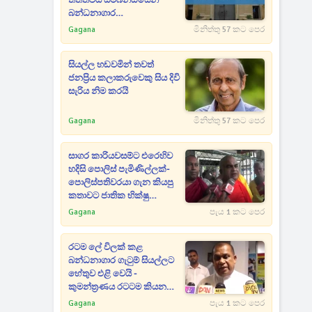
තත්ත්වය සම්බන්ධයෙන්
බන්ධනාගාර
දෙපාර්තමේන්තුවෙන්
Gagana
මිනිත්තු 57 කට පෙර
නිවේදනයක්
සියල්ල හඩවමින් තවත්
ජනප්‍රිය කලාකරුවෙකු සිය දිවි
සැරිය නිම කරයි
Gagana
මිනිත්තු 57 කට පෙර
සාගර කාරියවසම්ට එරෙහිව
හදිසි පොලිස් පැමිණිල්ලක්-
පොලිස්පතිවරයා ගැන කියපු
කතාවට ජාතික භික්ෂු
පෙරමුණෙන් වැඩ ඇරඹෙයි
Gagana
පැය 1 කට පෙර
රටම ලේ විලක් කළ
බන්ධනාගාර ගැටුම් සියල්ලට
හේතුව එළි වෙයි -
කුමන්ත්‍රණය රටටම කියන
රංජිත්
Gagana
පැය 1 කට පෙර