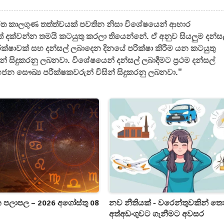
හිත කාලගුණ තත්ත්වයක් පවතින නිසා විශේෂයෙන් ආහාර
 දක්වන්න තමයි කටයුතු කරලා තියෙන්නේ. ඒ අනුව සියලුම දන්ස
පරික්ෂාවක් සහ දන්සල් ලබාදෙන දිනයේ පරික්ෂා කිරීම යන කටයුතු
න් සිදුකරනු ලබනවා. විශේෂයෙන් දන්සල් ලබාදීමට ප්‍රථම දන්සල්
න සෞඛ්‍ය පරීක්ෂකවරුන් විසින් සිදුකරනු ලබනවා."
න පලාපල – 2026 අගෝස්තු 08
නව නීතියක් - වරෙන්තුවකින් ත
අත්අඩංගුවට ගැනීමට අවසර