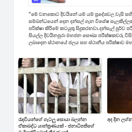
"මේ වනකොට දිවයිනේ යම් යම් ප්‍රදේශවල වැසි ස
සම්බන්ධයෙන් දෙන දන්සල් ගැන විශේෂ සැලකිල්ලක්
පරික්ෂා කිරීමේ කටයුතු සිදුකරනවා.දන්සැල් පුර්ව 
සියල්ල දිවයිනපුරා මහජන සෞඛ්‍ය පරීක්ෂකවරු විසි
ලබාදෙන ස්ථානයේ ජලය සහ ස්ථානීය පරික්ෂාව මහජ
රැඳවියන්ගේ ගැටලු සොයා බලන්න
අද දින ලග්
ඒකාබද්ධ යාන්ත්‍රණයක් - ජනාධිපතිගේ