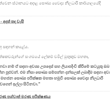
ත්වෙන ස්ථානයට අදාළ සෞඛ්‍ය වෛද්‍ය නිලධාරී කාර්යාලයේදී
 අදත් තද වැසී
හු සඳහන් කළේය.
 පරීක්ෂකවරුන්ගේ සංගමයේ ලේකම් චමිල් මුතුකුඩ මහතා,
වා නම් ඒ සඳහා අවශ්‍ය උපදෙස් සහ ලියාපදිංචි කිරීමේ කටයුතු ඔබ
න පුළුවන්. එම නිසා සෞඛ්‍ය සම්පන්න දන්සලක් ලබාදීම සඳහා අවශ්
යේ මහජන සෞඛ්‍ය පරීක්ෂක මහතා හමුවී සෞඛ්‍ය වෛද්‍ය නිලධාරී
ගෙන් ඉල්ලා සිටිනවා."
 මරණ පශ්චාත් මරණ පරීක්ෂණය