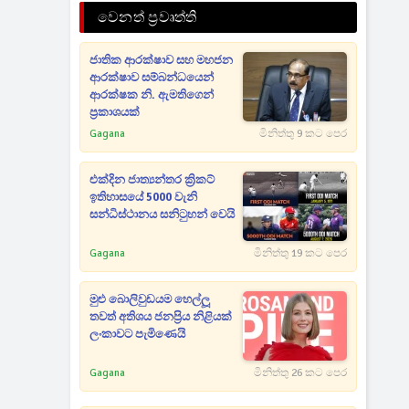
වෙනත් ප්‍රවෘත්ති
ජාතික ආරක්ෂාව සහ මහජන
ආරක්ෂාව සම්බන්ධයෙන්
ආරක්ෂක නි. ඇමතිගෙන්
ප්‍රකාශයක්
Gagana
මිනිත්තු 9 කට පෙර
එක්දින ජාත්‍යන්තර ක්‍රිකට්
ඉතිහාසයේ 5000 වැනි
සන්ධිස්ථානය සනිටුහන් වෙයි
Gagana
මිනිත්තු 19 කට පෙර
මුළු බොලිවුඩයම හෙල්ලූ
තවත් අතිශය ජනප්‍රිය නිළියක්
ලංකාවට පැමිණෙයි
Gagana
මිනිත්තු 26 කට පෙර