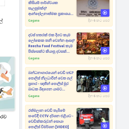
කිසියම් පාර්ශ්වයක
සැලසුමක්ද?
ආන්දෝලනාත්මක ප්‍රකාශයක්
එළියට [VIDEO]
ල්
Gagana
දින 6 කට පෙර
දවස් හතරක් එක දිගට කෑම
ලෝකෙක තනි වෙන්න ආසද?
Reecha Food Festival කෑම
පිස්සෙක්ට කියාපු දවසක්
මෙන්න
Gagana
දින 6 කට පෙර
බන්ධනාගාරයෙන් වෙඩි හඬ?
පොලිස් නිලධාරින් වෙත ගල්
ප්‍රහාර - ඥාතීන් පොලිස් මුර
බාධක බිඳගෙන යාමට
උත්සාහයක [VIDEO]
Gagana
දින 6 කට පෙර
රත්මලාන වෙඩි තැබීමේ
සංවේදී CCTV දර්ශන එළියට -
ොරව
වෙඩික්කරුවන් සොයා
පොලිස් විමර්ශන [VIDEO]