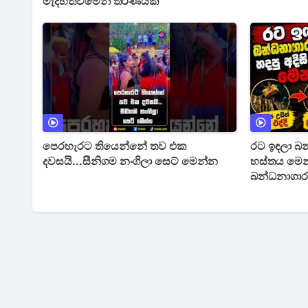
මැදිහත්වීමෙන් තීරණයක්
පෙරහැරට තියෙන්නේ තව එක
රට ඉඳලා බන
දවසයි...සීනිගම නංගිලා සෙට් මෙන්න
හස්තය මෙන්
බන්ධනාගාර 