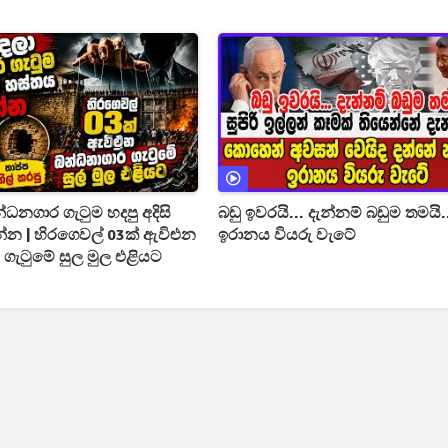
්ධනගාර ගැටුම හදපු අදිසි
බඩු ඉවරයි... දැන්නම් බඩුම තමයි.
න | හිරගෙවල් 03ක් ඇවිළුන
ඉරානය වියරු වැටේ
ගැටුමේ සුල මුල එළියට