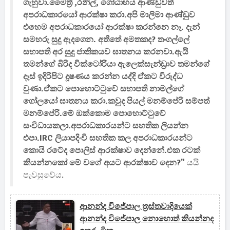
ගැහුවා.මෛත්‍රී ,රනිල්, ගෝඨාභය ආණ්ඩුවත්
අපරාධකාරයෝ ආරක්ෂා කරා.අපි මාලිමා ආණ්ඩුව
එහෙම අපරාධකාරයෝ ආරක්ෂා කරන්නෙ නෑ. දැන්
සමහරු සුදු ඇදගෙන. අතීතේ අමතකද? තංගල්ලේ
සභාපති අර සුදු ජාතිකයව ඝාතනය කරනවා.ඇයි
තමන්ගේ බිරිද වික්ටෝරියා ඇලෙක්සැන්ඩ්‍රාව තමන්ගේ
දෑස් ඉදිරිපිට දූෂණය කරන්න යද්දි ඒකට විරුද්ධ
වුණා.ඒකට පොහොට්ටුවේ සභාපති නාමල්ගේ
ගෝලයෝ ඝාතනය කරා.කවුද පියල් මනම්පේරි සම්පත්
මනම්පේරි.මේ ඔක්කොම පොහොට්ටුවේ
සංවිධායකලා.අපරාධකාරයන්ට සහතික ලියන්න
එපා.IRC ලියාපදිංචි සහතික කල අපරාධකාරයන්ට
කොයි රටේද පොලිස් ආරක්ෂාව දෙන්නේ.එක රටක්
කියන්නකෝ මේ වගේ අයට ආරක්ෂාව දෙන?"
යයි
පැවසුවේය.
ආනන්ද විජේපාල ත්‍රස්තවාදියෙක්
ආනන්ද විජේපාල නොහොත් කියන්නද