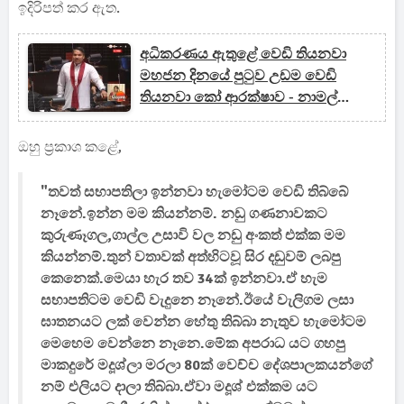
ඉදිරිපත් කර ඇත.
අධිකරණය ඇතුළේ වෙඩි තියනවා
මහජන දිනයේ පුටුව උඩම වෙඩි
තියනවා කෝ ආරක්ෂාව - නාමල්
රාජපක්ෂ යකා නටයි
ඔහු ප්‍රකාශ කළේ,
"තවත් සභාපතිලා ඉන්නවා හැමෝටම වෙඩි තිබ්බේ
නෑනේ.ඉන්න මම කියන්නම්. නඩු ගණනාවකට
කුරුණෑගල,ගාල්ල උසාවි වල නඩු අංකත් එක්ක මම
කියන්නම්.තුන් වතාවක් අත්හිටවූ සිර දඩුවම් ලබපු
කෙනෙක්.මෙයා හැර තව 34ක් ඉන්නවා.ඒ හැම
සභාපතිටම වෙඩි වැදුනෙ නෑනේ.ඊයේ වැලිගම ලසා
ඝාතනයට ලක් වෙන්න හේතු තිබ්බා නැතුව හැමෝටම
මෙහෙම වෙන්නෙ නෑනෙ.මේක අපරාධ යට ගහපු
මාකදුරේ මදූශ්ලා මරලා 80ක් වෙච්ච දේශපාලකයන්ගේ
නම් එලියට දාලා තිබ්බා.ඒවා මදූශ් එක්කම යට