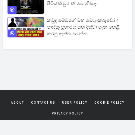
පිටියක් වුණේ මේ නිසාලු
කවුද මේවගේ මහ මොළකරුවෝ ?
පාස්කු ප්‍රහාරය සහ දිත්වා ගැන හෙළි
කරපු ඇත්ත මෙන්න
ABOUT
CONTACT US
USER POLICY
COOKIE POLICY
PRIVACY POLICY
Copyrights © 2026
Gagana News
. All rights reserved.