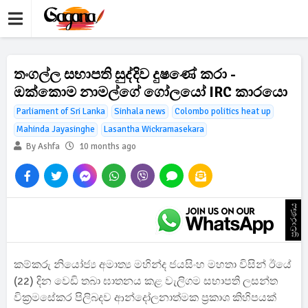
තංගල්ල සභාපති සුද්දිව දුෂණේ කරා -
ඔක්කොම නාමල්ගේ ගෝලයෝ IRC කාරයො
Parliament of Sri Lanka
Sinhala news
Colombo politics heat up
Mahinda Jayasinghe
Lasantha Wickramasekara
By Ashfa
10 months ago
ප්‍රචාරණය
කම්කරු නියෝජ්‍ය අමාත්‍ය මහින්ද ජයසිංහ මහතා විසින් ඊයේ
(22) දින වෙඩි තබා ඝාතනය කළ වැලිගම සභාපති ලසන්ත
වික්‍රමසේකර පිලිබදව ආන්දෝලනාත්මක ප්‍රකාශ කිහිපයක්