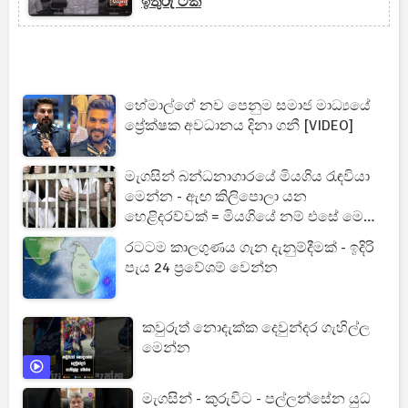
ඉතුරු ටික
හේමාල්ගේ නව පෙනුම සමාජ මාධ්‍යයේ
ප්‍රේක්ෂක අවධානය දිනා ගනී [VIDEO]
මැගසින් බන්ධනාගාරයේ මියගිය රැඳවියා
මෙන්න - ඇඟ කිලිපොලා යන
හෙළිදරව්වක් = මියගියේ නම් එසේ මෙසේ
කෙනෙක් නෙමෙයි
රටටම කාලගුණය ගැන දැනුම්දීමක් - ඉදිරි
පැය 24 ප්‍රවේශම් වෙන්න
කවුරුත් නොදැක්ක දෙවුන්දර ගැහිල්ල
මෙන්න
මැගසින් - කුරුවිට - පල්ලන්සේන යුධ