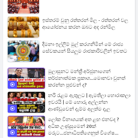
ඉස්තරම් වුනු රත්තරන් මිල - රත්තරන් වල
ආයෝජනය කරන ඔබට අද රන්මිල
දීමනා ඉල්ලීම් මුල් කරගනිමින් මේ රාජ්‍ය
සේවකයන් සියලුම රාජකාරිවලින් ඉවතට
මුලාසුනට මන්ත්‍රී අර්ජුනාගෙන්
තර්ජනාත්මක ප්‍රකාශ...මොනවා වුනත්
කරන්න පුළුවන් ද?
නරි රැළම ඇතුලට | ඇමතිලා හොරාකලා
ඉවරයි | මේ හොරු අල්ලන්න
ආණ්ඩුවෙන් දැම්ම අලුත්ම දැල
ලෝක විනාශයක් අත ළඟ එනවද ?
අධික උණුසුමෙන් 20ක්
මරුට...ජනාධිපතිගෙනුත් විශේෂ