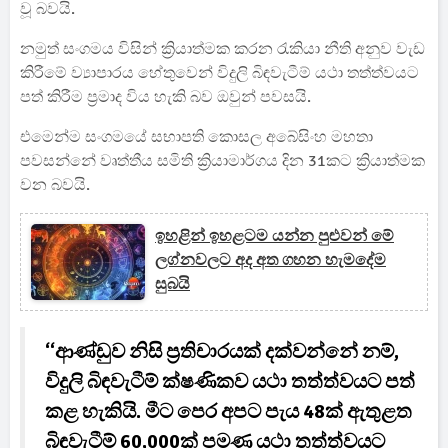
වූ බවයි.
නමුත් සංගමය විසින් ක්‍රියාත්මක කරන රැකියා නීති අනුව වැඩ
කිරීමේ ව්‍යාපාරය හේතුවෙන් විදුලි බිඳවැටීම් යථා තත්ත්වයට
පත් කිරීම ප්‍රමාද විය හැකි බව ඔවුන් පවසයි.
එමෙන්ම සංගමයේ සභාපති කොසල අබේසිංහ මහතා
පවසන්නේ වෘත්තීය සමිති ක්‍රියාමාර්ගය දින 31කට ක්‍රියාත්මක
වන බවයි.
ඉහළින් ඉහළටම යන්න පුළුවන් මේ
ලග්නවලට අද අත ගහන හැමදේම
සුබයි
“ආණ්ඩුව නිසි ප්‍රතිචාරයක් දක්වන්නේ නම්,
විදුලි බිඳවැටීම් ක්ෂණිකව යථා තත්ත්වයට පත්
කළ හැකියි. මීට පෙර අපට පැය 48ක් ඇතුළත
බිඳවැටීම් 60,000ක් පමණ යථා තත්ත්වයට