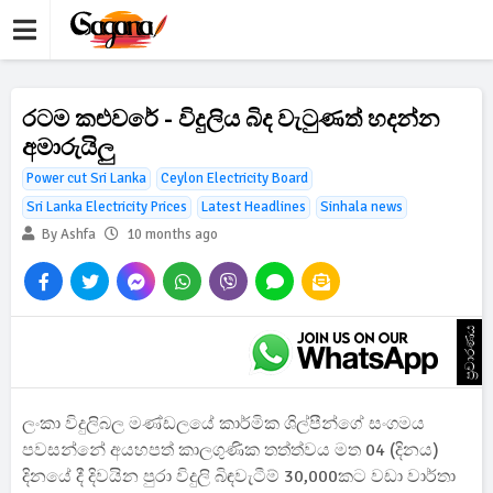
රටම කළුවරේ - විදුලිය බිද වැටුණත් හදන්න
අමාරුයිලු
Power cut Sri Lanka
Ceylon Electricity Board
Sri Lanka Electricity Prices
Latest Headlines
Sinhala news
By Ashfa
10 months ago
ප්‍රචාරණය
ලංකා විදුලිබල මණ්ඩලයේ කාර්මික ශිල්පීන්ගේ සංගමය
පවසන්නේ අයහපත් කාලගුණික තත්ත්වය මත 04 (දිනය)
දිනයේ දී දිවයින පුරා විදුලි බිඳවැටීම් 30,000කට වඩා වාර්තා