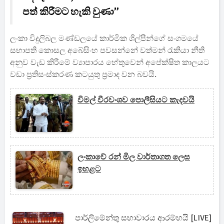
පත් කිරීමට හැකි වුණා”
ලංකා විදුලිබල මණ්ඩලයේ කාර්මික ශිල්පීන්ගේ සංගමයේ
සභාපති කොසල අබේසිංහ පවසන්නේ වත්මන් රැකියා නීති
අනුව වැඩ කිරීමේ ව්‍යාපාරය හේතුවෙන් අපේක්ෂිත කාලයට
වඩා ප්‍රතිසංස්කරණ කටයුතු ප්‍රමාද වන බවයි.
විමල් වීරවංශව පොලීසියට කැදවයි
ලංකාවේ රන් මිල වාර්තාගත ලෙස
ඉහළට
පාර්ලිමේන්තු සභාවාරය ආරම්භයි [LIVE]